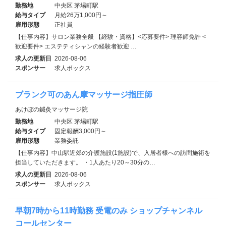
勤務地
中央区 茅場町駅
給与タイプ
月給26万1,000円～
雇用形態
正社員
【仕事内容】サロン業務全般 【経験・資格】<応募要件> 理容師免許 <
歓迎要件> エステティシャンの経験者歓迎 …
求人の更新日
2026-08-06
スポンサー
求人ボックス
ブランク可のあん摩マッサージ指圧師
あけぼの鍼灸マッサージ院
勤務地
中央区 茅場町駅
給与タイプ
固定報酬3,000円～
雇用形態
業務委託
【仕事内容】中山駅近郊の介護施設(1施設)で、入居者様への訪問施術を
担当していただきます。 ・1人あたり20～30分の…
求人の更新日
2026-08-06
スポンサー
求人ボックス
早朝7時から11時勤務 受電のみ ショップチャンネル
コールセンター