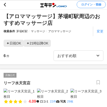
ログイン・登録
【アロママッサージ】茅場町駅周辺のお
すすめマッサージ店
変更
検索条件
茅場町駅
マッサージ
アロママッサージ
日祝OK
21時以降OK
6
件
店舗公式
リーフ水天宮店
4.09
口コミ
22件
写真
29枚