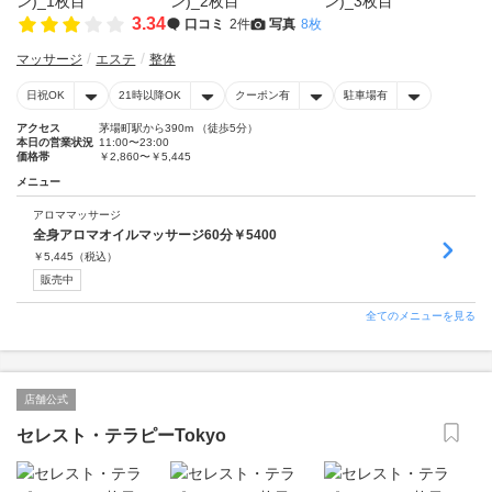
3.34
口コミ
2件
写真
8枚
マッサージ
エステ
整体
日祝OK
21時以降OK
クーポン有
駐車場有
アクセス
茅場町駅から390m （徒歩5分）
本日の営業状況
11:00〜23:00
価格帯
￥2,860〜￥5,445
メニュー
アロママッサージ
全身アロマオイルマッサージ60分￥5400
￥
5,445
（税込）
販売中
全てのメニューを見る
店舗公式
セレスト・テラピーTokyo