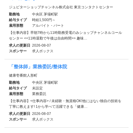
ジュピターショップチャンネル株式会社 東京コンタクトセンター
勤務地
中央区 茅場町駅
給与タイプ
時給1,500円～
雇用形態
アルバイト・パート
【仕事内容】早朝7時から11時勤務受電のみショップチャンネルコール
センター <<11時退勤で午後は自由時間>> 趣味…
求人の更新日
2026-08-07
スポンサー
求人ボックス
「整体師」業務委託/整体院
健康壱番館人形町
勤務地
中央区 茅場町駅
給与タイプ
未設定
雇用形態
業務委託
【仕事内容】<仕事内容> / 未経験・無資格OK!他にはない独自の技術を
丁寧に教えます! 1から学べて活躍できる「健康…
求人の更新日
2026-08-07
スポンサー
求人ボックス