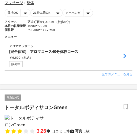
マッサージ
整体
日祝OK
21時以降OK
クーポン有
アクセス
茅場町駅から630m （徒歩8分）
本日の営業状況
10:00〜22:30
価格帯
￥3,300〜￥17,600
メニュー
アロママッサージ
[完全個室] アロマコース40分体験コース
￥
6,600
（税込）
販売中
全てのメニューを見る
店舗公式
トータルボディサロンGreen
3.26
口コミ
1件
写真
1枚