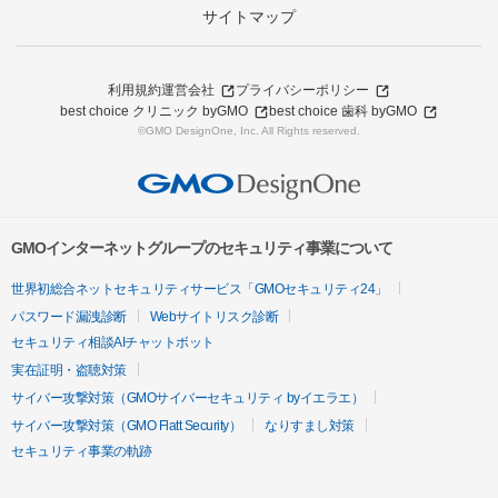
サイトマップ
利用規約
運営会社
プライバシーポリシー
best choice クリニック byGMO
best choice 歯科 byGMO
©GMO DesignOne, Inc. All Rights reserved.
GMOインターネットグループのセキュリティ事業について
世界初総合ネットセキュリティサービス「GMOセキュリティ24」
パスワード漏洩診断
Webサイトリスク診断
セキュリティ相談AIチャットボット
実在証明・盗聴対策
サイバー攻撃対策（GMOサイバーセキュリティ byイエラエ）
サイバー攻撃対策（GMO Flatt Security）
なりすまし対策
セキュリティ事業の軌跡