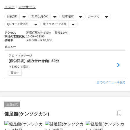
エステ
マッサージ
日祝OK
21時以降OK
駐車場有
カード可
QRコード決済可
電子マネー決済可
アクセス
茅場町駅から840m （徒歩11分）
本日の営業状況
10:00〜23:00
価格帯
￥8,000〜￥18,000
メニュー
アロママッサージ
[疲労回復］組み合わせ自由60分
￥
8,000
（税込）
販売中
全てのメニューを見る
店舗公式
健足館(ケンソクカン)