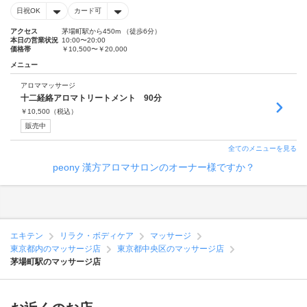
日祝OK
カード可
アクセス
茅場町駅から450m （徒歩6分）
本日の営業状況
10:00〜20:00
価格帯
￥10,500〜￥20,000
メニュー
アロママッサージ
十二経絡アロマトリートメント 90分
￥
10,500
（税込）
販売中
全てのメニューを見る
peony 漢方アロマサロンのオーナー様ですか？
エキテン
リラク・ボディケア
マッサージ
東京都内のマッサージ店
東京都中央区のマッサージ店
茅場町駅のマッサージ店