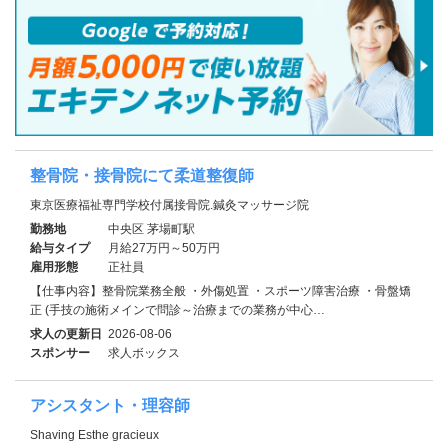
整骨院・接骨院にて柔道整復師
東京医療福祉専門学校付属接骨院.鍼灸マッサージ院
勤務地
中央区 茅場町駅
給与タイプ
月給27万円～50万円
雇用形態
正社員
【仕事内容】整骨院業務全般 ・外傷処置 ・スポーツ障害治療 ・骨盤矯
正 (手技の施術メインで問診～治療までの業務が中心…
求人の更新日
2026-08-06
スポンサー
求人ボックス
アシスタント・理容師
Shaving Esthe gracieux