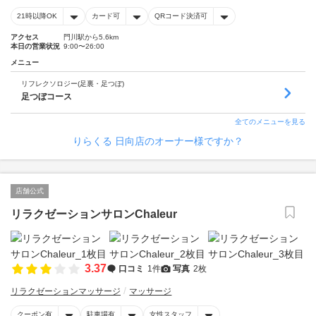
21時以降OK
カード可
QRコード決済可
アクセス
門川駅から5.6km
本日の営業状況
9:00〜26:00
メニュー
リフレクソロジー(足裏・足つぼ)
足つぼコース
全てのメニューを見る
りらくる 日向店のオーナー様ですか？
店舗公式
リラクゼーションサロンChaleur
3.37
口コミ
1件
写真
2枚
リラクゼーションマッサージ
マッサージ
クーポン有
駐車場有
女性スタッフ