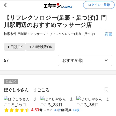
ログイン・登録
【リフレクソロジー(足裏・足つぼ)】門
川駅周辺のおすすめマッサージ店
変更
検索条件
門川駅
マッサージ
リフレクソロジー(足裏・足つぼ)
日祝OK
21時以降OK
5
件
店舗公式
ほぐしやさん まごころ
4.53
口コミ
33件
写真
14枚