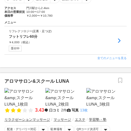
アクセス
門川駅から2.4km
本日の営業状況
10:00〜17:00
価格帯
￥2,000〜￥10,780
メニュー
リフレクソロジー(足裏・足つぼ)
フットリフレ60分
￥
4,000
（税込）
受付中
全てのメニューを見る
アロマサロン&スクール LUNA
3.43
口コミ
2件
写真
13枚
リラクゼーションマッサージ
マッサージ
エステ
学習塾・塾
配達・デリバリー対応
駐車場有
QRコード決済可