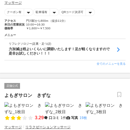
マッサージ
クーポン有
駐車場有
QRコード決済可
アクセス
門川駅から800m （徒歩11分）
本日の営業状況
10:00〜16:30
価格帯
￥1,600〜￥7,500
メニュー
リフレクソロジー(足裏・足つぼ)
力加減は程よいくらいに調節いたします！足が軽くなりますので
是非お試しください！！！
全てのメニューを見る
店舗公式
よもぎサロン きずな
3.29
口コミ
1件
写真
19枚
マッサージ
リラクゼーションマッサージ