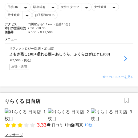
日祝OK
駐車場有
女性スタッフ
女性歓迎
男性歓迎
お子様連れOK
アクセス
門川駅から1.1km （徒歩15分）
本日の営業状況
9:30〜18:30
価格帯
￥500〜￥11,500
メニュー
リフレクソロジー(足裏・足つぼ)
よもぎ蒸し(30)+眠れる腰～あしうら、ふくらはぎほぐし(60)
￥
7,500
（税込）
出張・訪問
全てのメニューを見る
りらくる 日向店
3.33
口コミ
1件
写真
19枚
マッサージ