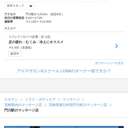
女性スタッフ
アクセス
門川駅から610m （徒歩8分）
本日の営業状況
9:00〜17:00
価格帯
￥1,100〜￥10,800
メニュー
リフレクソロジー(足裏・足つぼ)
足の疲れ・むくみ・冷えにオススメ
￥
5,400
（非課税）
販売中
全てのメニューを見る
アロマサロン&スクール LUNAのオーナー様ですか？
エキテン
リラク・ボディケア
マッサージ
宮崎県内のマッサージ店
宮崎県東臼杵郡門川町のマッサージ店
門川駅のマッサージ店