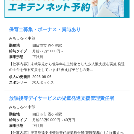
保育士募集・ボーナス・賞与あり
みちしるべ 中部
勤務地
四日市市 霞ケ浦駅
給与タイプ
月給27万5,000円～
雇用形態
正社員
【仕事内容】未就学児から低学年を主対象とした少人数支援を実施 発達
の土台を作る支援をしています! 例えば子どもの発…
求人の更新日
2026-08-06
スポンサー
求人ボックス
放課後等デイサービスの児童発達支援管理責任者
みちしるべ 中部
勤務地
四日市市 霞ケ浦駅
給与タイプ
月給33万9,000円～40万円
雇用形態
正社員
【仕事内容】児童発達支援管理責任者業務全般(管理業務なし) 従事すべ