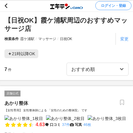
ログイン・登録
【日祝OK】霞ケ浦駅周辺のおすすめマッ
サージ店
変更
検索条件
霞ケ浦駅
マッサージ
日祝OK
21時以降OK
7
件
店舗公式
あかり整体
【女性専用】 女性整体師による 「女性のための整体院」 です
4.63
口コミ
37件
写真
46枚