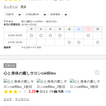
マッサージ
整体
日祝OK
21時以降OK
駐車場有
アクセス
霞ケ浦駅から1000m （徒歩13分）
本日の営業状況
10:00〜25:00
月
火
水
木
金
土
日
祝
10:00~25:00
10:00~26:00
価格帯
￥4,100〜￥7,000
店舗公式
心と身体の癒しサロンcielBleu
3.28
口コミ
2件
写真
21枚
エステ
マッサージ