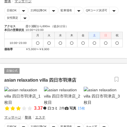
整体
マッサージ
日祝OK
21時以降OK
駐車場有
QRコード決済可
女性限定
アクセス
霞ケ浦駅から890m （徒歩12分）
本日の営業状況
10:00〜23:00
月
火
水
木
金
土
日
祝
10:00~23:00
価格帯
￥5,000〜￥9,900
店舗公式
asian relaxation villa 四日市羽津店
3.37
口コミ
2件
写真
15枚
マッサージ
整体
エステ
日祝OK
21時以降OK
駐車場有
カード可