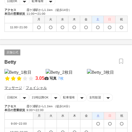
日祝OK
駐車場有
アクセス
霞ケ浦駅から1.1km （徒歩14分）
本日の営業状況
11:00〜21:00
月
火
水
木
金
土
日
祝
11:00~21:00
店舗公式
Betty
3.05
写真
7枚
マッサージ
フェイシャル
日祝OK
21時以降OK
駐車場有
女性歓迎
アクセス
霞ケ浦駅から1.1km （徒歩14分）
本日の営業状況
9:00〜22:00
月
火
水
木
金
土
日
祝
9:00~22:00