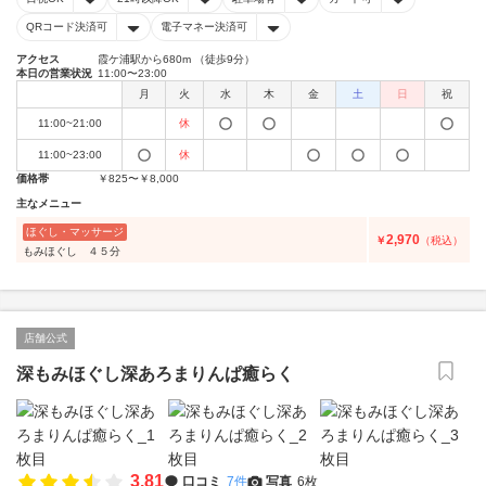
QRコード決済可
電子マネー決済可
アクセス
霞ケ浦駅から680m （徒歩9分）
本日の営業状況
11:00〜23:00
月
火
水
木
金
土
日
祝
11:00~21:00
休
11:00~23:00
休
価格帯
￥825〜￥8,000
主なメニュー
ほぐし・マッサージ
2,970
￥
（税込）
もみほぐし ４５分
店舗公式
深もみほぐし深あろまりんぱ癒らく
3.81
口コミ
7件
写真
6枚