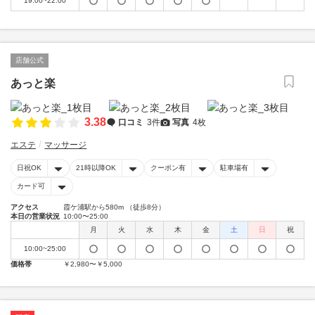
19:00~22:00
店舗公式
あっと楽
3.38
口コミ
3件
写真
4枚
エステ
マッサージ
日祝OK
21時以降OK
クーポン有
駐車場有
カード可
アクセス
霞ケ浦駅から580m （徒歩8分）
本日の営業状況
10:00〜25:00
月
火
水
木
金
土
日
祝
10:00~25:00
価格帯
￥2,980〜￥5,000