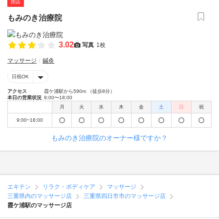
閉店
もみのき治療院
3.02
写真
1枚
マッサージ
鍼灸
日祝OK
アクセス
霞ケ浦駅から590m （徒歩8分）
本日の営業状況
9:00〜18:00
月
火
水
木
金
土
日
祝
9:00~18:00
もみのき治療院のオーナー様ですか？
エキテン
リラク・ボディケア
マッサージ
三重県内のマッサージ店
三重県四日市市のマッサージ店
霞ケ浦駅のマッサージ店