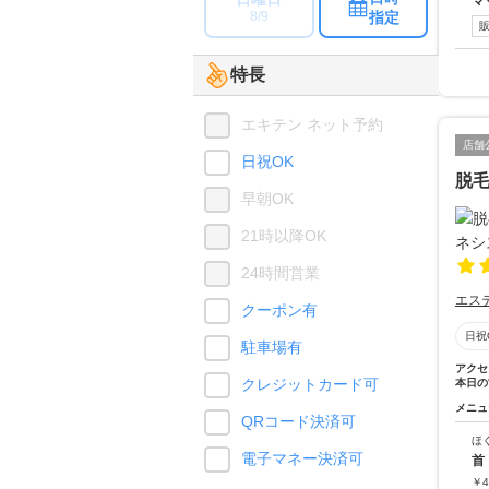
マ
指定
8/9
特長
エキテン ネット予約
店舗
日祝OK
脱毛
早朝OK
21時以降OK
24時間営業
エス
クーポン有
日祝
駐車場有
アクセ
クレジットカード可
本日の
メニュ
QRコード決済可
ほ
電子マネー決済可
首
￥
4