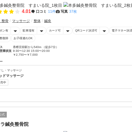
4.01
口コミ
11件
写真
37枚
・整骨
マッサージ
整体
鍼灸
ポン有
駐車場有
カード可
QRコード決済可
電子マネー決
整復師
お子様連れOK
ス
香椎宮前駅から540m （徒歩7分）
営業状況
9:30〜12:30 15:00〜20:00
￥2,750〜￥7,000
ー
ぐし・マッサージ
ッドマッサージ
販売中
公式
カラ鍼灸整骨院