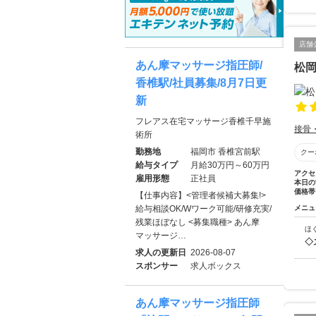
店舗
あん摩マッサージ指圧師/
松
香椎駅/社員募集/8月7日更
新
フレアス在宅マッサージ香椎千早施
接骨
術所
勤務地
福岡市 香椎宮前駅
クー
給与タイプ
月給30万円～60万円
アクセ
雇用形態
正社員
本日の
価格帯
【仕事内容】<管理者候補大募集!>
給与相談OK/Wワーク可能/研修充実/
メニュ
残業ほぼなし <募集職種> あん摩
ほ
マッサージ…
◇
求人の更新日
2026-08-07
スポンサー
求人ボックス
あん摩マッサージ指圧師