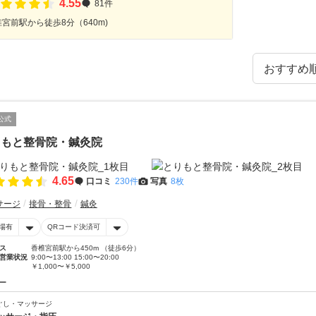
4.55
81件
宮前駅から徒歩8分（640m)
公式
りもと整骨院・鍼灸院
4.65
口コミ
230件
写真
8枚
サージ
接骨・整骨
鍼灸
場有
QRコード決済可
ス
香椎宮前駅から450m （徒歩6分）
営業状況
9:00〜13:00 15:00〜20:00
￥1,000〜￥5,000
ー
ぐし・マッサージ