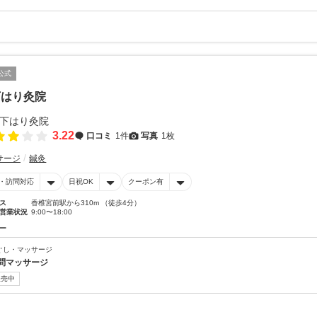
公式
下はり灸院
3.22
口コミ
1件
写真
1枚
サージ
鍼灸
・訪問対応
日祝OK
クーポン有
ス
香椎宮前駅から310m （徒歩4分）
営業状況
9:00〜18:00
ー
ぐし・マッサージ
問マッサージ
販売中