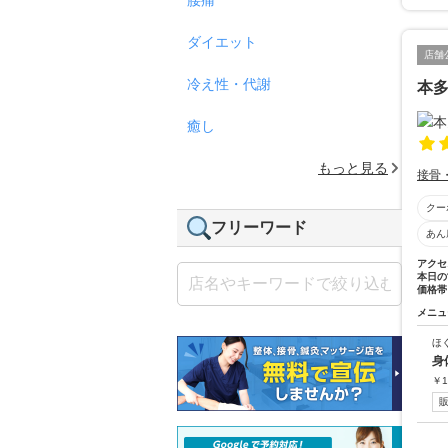
ダイエット
店舗
冷え性・代謝
本
癒し
もっと見る
接骨
クー
フリーワード
あん
アクセ
本日の
価格帯
メニュ
ほ
身
￥
1