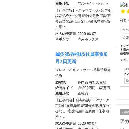
雇用形態
アルバイト・パート
【仕事内容】<スキマワーク>給与相
談OK/Wワーク可能/時短勤務可能/研
接骨
修充実/残業ほぼなし <募集職種> あ
ん摩マ…
クー
求人の更新日
2026-08-07
柔道
スポンサー
求人ボックス
アクセ
本日の
鍼灸師/香椎駅/社員募集/8
価格帯
メニュ
月7日更新
ほ
フレアス在宅マッサージ香椎千早施
ヘ
術所
勤務地
福岡市 香椎宮前駅
給与タイプ
月給30万円～62万円
雇用形態
正社員
【仕事内容】給与相談OK Wワーク
可能/時短勤務可能/研修充実/残業ほ
ぼなし <募集職種> 鍼灸師 <仕事内
店舗
容> …
ア
求人の更新日
2026-08-07
スポンサー
求人ボックス