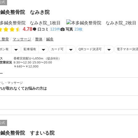
公式
多鍼灸整骨院 なみき院
4.78
口コミ
123件
写真
23枚
・整骨
マッサージ
整体
鍼灸
ポン有
駐車場有
カード可
QRコード決済可
電子マネー決
ス
香椎宮前駅から650m （徒歩9分）
営業状況
9:30〜12:30 15:00〜20:00
￥440〜￥12,000
ー
ぐし・マッサージ
れが取れなくてお悩みの方は
公式
多鍼灸整骨院 すまいる院