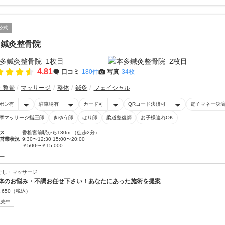
公式
多鍼灸整骨院
4.81
口コミ
180件
写真
34枚
・整骨
マッサージ
整体
鍼灸
フェイシャル
ポン有
駐車場有
カード可
QRコード決済可
電子マネー決
摩マッサージ指圧師
きゆう師
はり師
柔道整復師
お子様連れOK
ス
香椎宮前駅から130m （徒歩2分）
営業状況
9:30〜12:30 15:00〜20:00
￥500〜￥15,000
ー
ぐし・マッサージ
体のお悩み・不調お任せ下さい！あなたにあった施術を提案
,650
（税込）
販売中