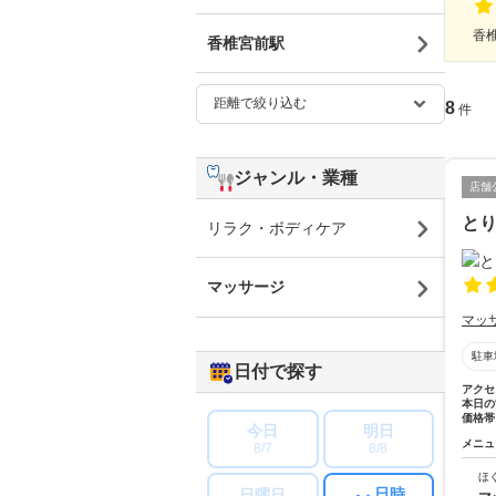
香椎
香椎宮前駅
8
件
ジャンル・業種
店舗
と
リラク・ボディケア
マッサージ
マッ
駐車
日付で探す
アクセ
本日の
価格帯
今日
明日
メニュ
8/7
8/8
ほ
日時
日曜日