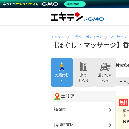
無料診断
エキテン
リラク・ボディケア
マッサージ
【ほぐし・マッサージ】香
検索条
お店に行
来て
届けても
く
もらう
らう
日
エリア
無料
福岡県
深
ト
N
福岡市東区