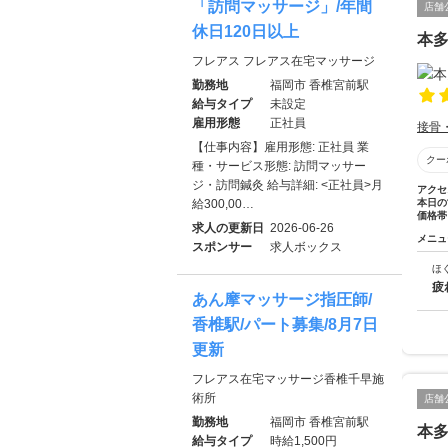
「訪問マッサージ」/年間
店舗
休日120日以上
本
フレアス フレアス在宅マッサージ
勤務地
福岡市 香椎宮前駅
給与タイプ
未設定
雇用形態
正社員
接骨
【仕事内容】雇用形態: 正社員 業
クー
種・サービス形態: 訪問マッサー
ジ・訪問鍼灸 給与詳細: <正社員>月
アクセ
給300,00…
本日の
価格帯
求人の更新日
2026-06-26
メニュ
スポンサー
求人ボックス
ほ
疲
あん摩マッサージ指圧師/
香椎駅/パート募集/8月7日
更新
フレアス在宅マッサージ香椎千早施
術所
店舗
勤務地
福岡市 香椎宮前駅
本
給与タイプ
時給1,500円