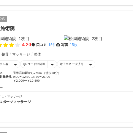
公式
岡施術院
4.20
口コミ
15件
写真
15枚
・整骨
マッサージ
整体
ポン有
QRコード決済可
電子マネー決済可
ス
香椎宮前駅から750m （徒歩10分）
営業状況
9:00〜12:30 14:30〜21:00
￥2,000〜￥10,800
ー
ぐし・マッサージ
スポーツマッサージ