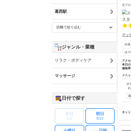
元プロ
葛西駅
マッ
出張
ジャンル・業種
はり
リラク・ボディケア
アクセ
本日の
価格帯
メニュ
マッサージ
ボ
『
日付で探す
ネット
今日
明日
8/9
8/10
日時
土曜日