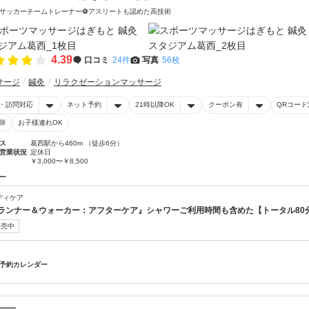
サッカーチームトレーナー⚽アスリートも認めた高技術
4.39
口コミ
24件
写真
56枚
サージ
鍼灸
リラクゼーションマッサージ
・訪問対応
ネット予約
21時以降OK
クーポン有
QRコード
師
お子様連れOK
ス
葛西駅から460m （徒歩6分）
営業状況
定休日
￥3,000〜￥8,500
ー
ディケア
ランナー＆ウォーカー：アフターケア』シャワーご利用時間も含めた【トータル80分】770
販売中
予約カレンダー