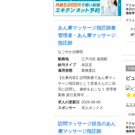
アクセ
本日の
価格帯
メニュ
あん摩マッサージ指圧師兼
ボ
ボ
管理者・あん摩マッサージ
指圧師
なごやか治療院
勤務地
江戸川区 葛西駅
給与タイプ
未設定
店舗
雇用形態
業務委託
【仕事内容】訪問医療であん摩マッ
ビ
サージ指圧師として患者さんのご自
宅に訪問し、施術をおこなう 管理者
業務 直行直帰可 …
求人の更新日
2026-08-06
エス
スポンサー
求人ボックス
日祝
訪問マッサージ担当のあん
アクセ
本日の
摩マッサージ指圧師
価格帯