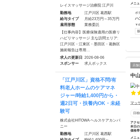
メニュ
レイスマッサージ治療院 江戸川
勤務地
江戸川区 葛西駅
ボ
ハ
給与タイプ
月給23万円～35万円
雇用形態
業務委託
￥
4
【仕事内容】医療保険適用の医療リ
ハビリマッサージ 主な訪問エリア:
江戸川区・江東区・墨田区・葛飾区
施術報告は専用…
求人の更新日
2026-08-06
スポンサー
求人ボックス
店舗
中
「江戸川区」資格不問/有
料老人ホームのケアマネ
ジャー/時給1,400円から・
週2日可・扶養内OK・未経
マッ
験可
日祝
株式会社HITOWA ヘルスケアカンパ
アクセ
ニー
本日の
価格帯
勤務地
江戸川区 葛西駅
メニュ
給与タイプ
時給1,400円～