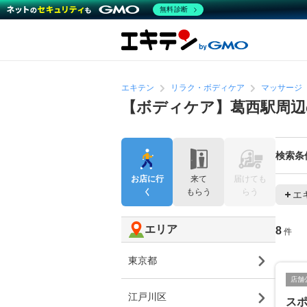
無料診断
エキテン
リラク・ボディケア
マッサージ
【ボディケア】葛西駅周
検索条
お店に行
来て
届けても
く
もらう
らう
エ
エリア
8
件
東京都
店舗
江戸川区
スポ