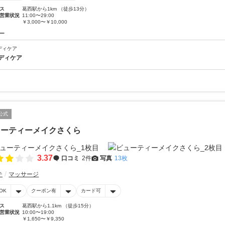
ス
葛西駅から1km （徒歩13分）
営業状況
11:00〜29:00
￥3,000〜￥10,000
ー
ディケア
ディケア
公式
ューティーメイクさくら
3.37
口コミ
2件
写真
13枚
テ
マッサージ
OK
クーポン有
カード可
ス
葛西駅から1.1km （徒歩15分）
営業状況
10:00〜19:00
￥1,650〜￥9,350