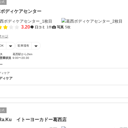
公式
西ボディケアセンター
3.20
口コミ
1件
写真
5枚
サージ
OK
駐車場有
ス
葛西駅から2km
営業状況
9:00〜20:30
ー
ディケア
ディケア
公式
.Ra.Ku イトーヨーカドー葛西店