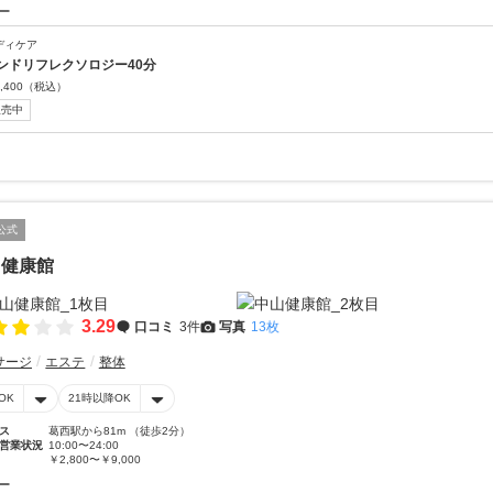
ー
ディケア
ンドリフレクソロジー40分
,400
（税込）
販売中
公式
山健康館
3.29
口コミ
3件
写真
13枚
サージ
エステ
整体
OK
21時以降OK
ス
葛西駅から81m （徒歩2分）
営業状況
10:00〜24:00
￥2,800〜￥9,000
ー