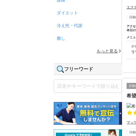
エス
ダイエット
日祝
冷え性・代謝
アクセ
本日の
メニュ
癒し
ボ
もっと見る
リ
フリーワード
店舗
希
マッ
日祝