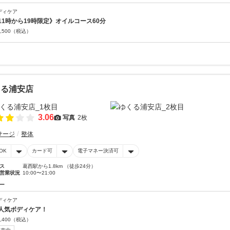
ディケア
11時から19時限定》オイルコース60分
,500
（税込）
くる浦安店
3.06
写真
2枚
サージ
整体
OK
カード可
電子マネー決済可
ス
葛西駅から1.8km （徒歩24分）
営業状況
10:00〜21:00
ー
ディケア
人気ボディケア！
,400
（税込）