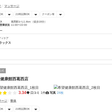
テ
マッサージ
OK
21時以降OK
クーポン有
ス
葛西駅から1.4km （徒歩18分）
営業状況
11:00〜22:00
ー
ディケア
ラックス
公式
望健康館西葛西店
3.34
口コミ
1件
写真
24枚
サージ
整体
OK
21時以降OK