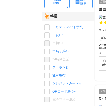
店舗
指定
8/15
葛
特長
エキテン ネット予約
マッ
日祝OK
日祝
早朝OK
アクセ
本日の
21時以降OK
メニュ
24時間営業
ボ
ボ
クーポン有
駐車場有
クレジットカード可
QRコード決済可
店舗
Re
電子マネー決済可