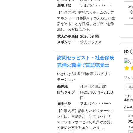
雇用形態
アルバイト・パート
ボ
《
【仕事内容】有料老人ホームのケア
マネジャー お客様がその人らしい生
￥
4
活を送ることを目指したプランを作
成し、お客様にご提…
求人の更新日
2026-08-08
スポンサー
求人ボックス
ゆ
訪問セラピスト・社会保険
完備の職場で言語聴覚士
いきいきSUN訪問看護リハビリス
マッ
テーション
勤務地
江戸川区 葛西駅
日祝
給与タイプ
時給1,900円～2,100
アクセ
円
本日の
雇用形態
アルバイト・パート
メニュ
【仕事内容】訪問リハビリテーショ
ボ
ンとは、主治医が「訪問リハビリ
大
テーションサービスの利用が必要」
￥
4
と認めた方を対象としたサ…