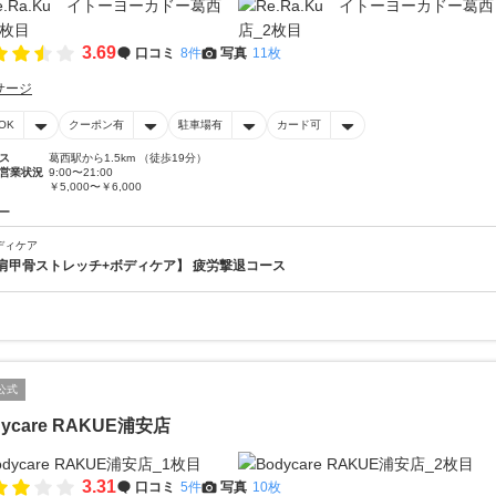
3.69
口コミ
8件
写真
11枚
サージ
OK
クーポン有
駐車場有
カード可
ス
葛西駅から1.5km （徒歩19分）
営業状況
9:00〜21:00
￥5,000〜￥6,000
ー
ディケア
肩甲骨ストレッチ+ボディケア】 疲労撃退コース
公式
dycare RAKUE浦安店
3.31
口コミ
5件
写真
10枚