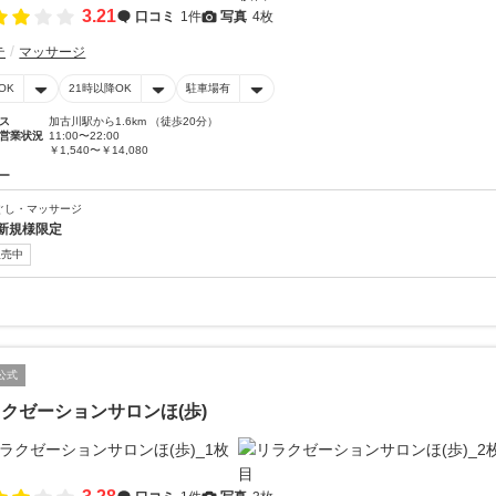
3.21
口コミ
1件
写真
4枚
テ
マッサージ
OK
21時以降OK
駐車場有
ス
加古川駅から1.6km （徒歩20分）
営業状況
11:00〜22:00
￥1,540〜￥14,080
ー
ぐし・マッサージ
新規様限定
販売中
公式
クゼーションサロンほ(歩)