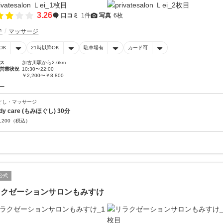
3.26
口コミ
1件
写真
6枚
テ
マッサージ
OK
21時以降OK
駐車場有
カード可
ス
加古川駅から2.6km
営業状況
10:30〜22:00
￥2,200〜￥8,800
ー
ぐし・マッサージ
dy care (もみほぐし) 30分
,200
（税込）
公式
ラクゼーションサロンもみすけ