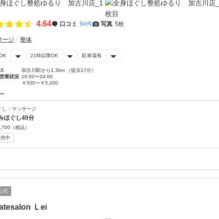
4.64
口コミ
94件
写真
5枚
サージ
整体
OK
21時以降OK
駐車場有
ス
加古川駅から1.3km （徒歩17分）
営業状況
10:00〜24:00
￥500〜￥5,200
ー
ぐし・マッサージ
みほぐし40分
,700
（税込）
販売中
公式
vatesalon Ｌei