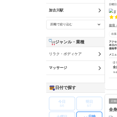
日曜日
加古川駅
接骨
出張
ジャンル・業種
アクセ
本日の
価格帯
リラク・ボディケア
メニュ
ほ
全
マッサージ
￥
4
日付で探す
今日
明日
店舗
8/6
8/7
全
日時
土曜日