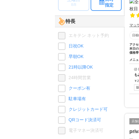
指定
8/8
特長
マッ
エキテン ネット予約
日祝
アクセ
日祝OK
本日の
価格帯
早朝OK
メニュ
21時以降OK
ほ
も
24時間営業
￥
2
クーポン有
駐車場有
クレジットカード可
QRコード決済可
店舗
電子マネー決済可
pri