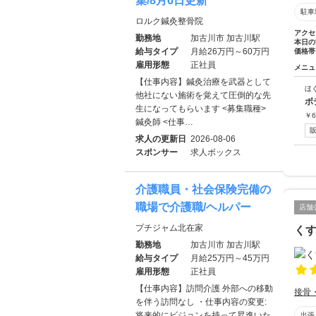
集/8月6日更新
駐車
ロルク鍼灸整骨院
アクセ
勤務地
加古川市 加古川駅
本日の
給与タイプ
月給26万円～60万円
価格帯
雇用形態
正社員
メニュ
【仕事内容】鍼灸治療を武器として
ほ
他社にない施術を覚えて圧倒的な先
ボ
生になってもらいます <募集職種>
￥
6
鍼灸師 <仕事…
求人の更新日
2026-08-06
スポンサー
求人ボックス
介護職員・社会保険完備の
職場で介護職/ヘルパー
店舗
プチジャム北在家
く
勤務地
加古川市 加古川駅
給与タイプ
月給25万円～45万円
雇用形態
正社員
【仕事内容】訪問介護 外部への移動
接骨
を伴う訪問なし ・仕事内容の変更:
将来的にビジョンを持って昇進いた
出張