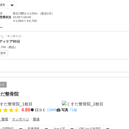
場有
ス
加古川駅から130m （徒歩2分）
営業状況
10:00〜18:00
￥1,850〜￥6,700
ー
ぐし・マッサージ
ディケア90分
,700
（税込）
販売中
公式
すだ整骨院
4.80
口コミ
138件
写真
71枚
・整骨
マッサージ
整体
・訪問対応
駐車場有
カード可
QRコード決済可