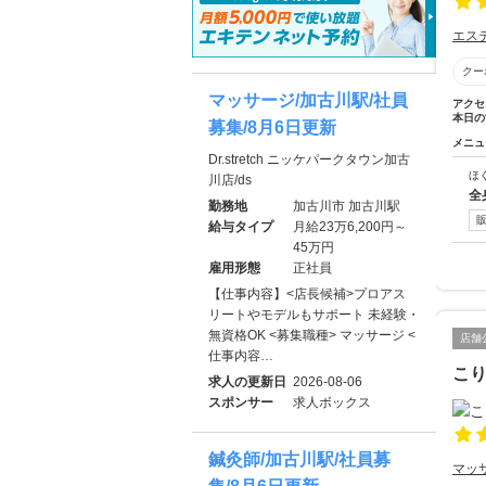
エス
クー
マッサージ/加古川駅/社員
アクセ
本日の
募集/8月6日更新
メニュ
Dr.stretch ニッケパークタウン加古
ほ
川店/ds
全
勤務地
加古川市 加古川駅
給与タイプ
月給23万6,200円～
45万円
雇用形態
正社員
【仕事内容】<店長候補>プロアス
リートやモデルもサポート 未経験・
無資格OK <募集職種> マッサージ <
店舗
仕事内容…
こり
求人の更新日
2026-08-06
スポンサー
求人ボックス
鍼灸師/加古川駅/社員募
マッ