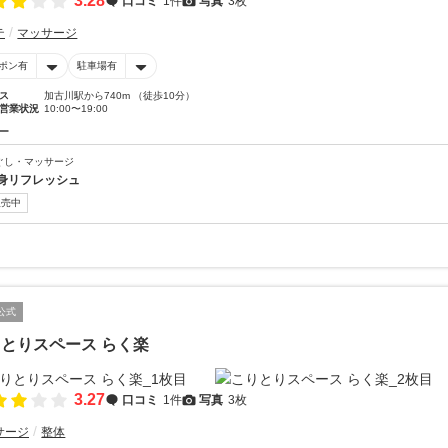
3.28
口コミ
1件
写真
3枚
テ
マッサージ
ポン有
駐車場有
ス
加古川駅から740m （徒歩10分）
営業状況
10:00〜19:00
ー
ぐし・マッサージ
身リフレッシュ
販売中
公式
とりスペース らく楽
3.27
口コミ
1件
写真
3枚
サージ
整体