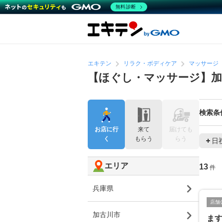
無料診断
エキテン
リラク・ボディケア
マッサージ
【ほぐし・マッサージ】加
検索条
お店に行
来て
届けても
く
もらう
らう
日
エリア
13
件
兵庫県
店舗
加古川市
ま