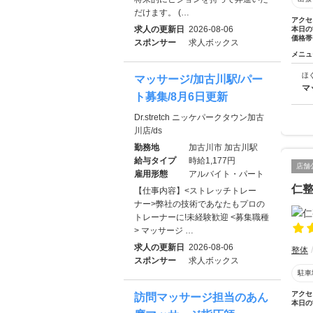
だけます。 (…
アクセ
求人の更新日
2026-08-06
本日の
価格帯
スポンサー
求人ボックス
メニュ
ほ
マッサージ/加古川駅/パー
マ
ト募集/8月6日更新
Dr.stretch ニッケパークタウン加古
川店/ds
勤務地
加古川市 加古川駅
給与タイプ
時給1,177円
店舗
雇用形態
アルバイト・パート
仁
【仕事内容】<ストレッチトレー
ナー>弊社の技術であなたもプロの
トレーナーに!未経験歓迎 <募集職種
> マッサージ …
求人の更新日
2026-08-06
整体
スポンサー
求人ボックス
駐車
アクセ
訪問マッサージ担当のあん
本日の