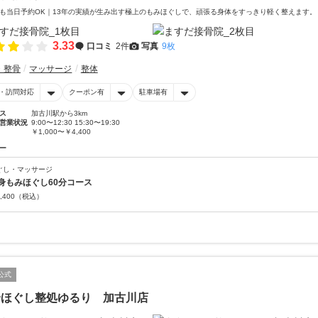
も当日予約OK｜13年の実績が生み出す極上のもみほぐしで、頑張る身体をすっきり軽く整えます。
3.33
口コミ
2件
写真
9枚
・整骨
マッサージ
整体
・訪問対応
クーポン有
駐車場有
ス
加古川駅から3km
営業状況
9:00〜12:30 15:30〜19:30
￥1,000〜￥4,400
ー
ぐし・マッサージ
身もみほぐし60分コース
,400
（税込）
公式
身ほぐし整処ゆるり 加古川店