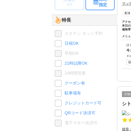
マッ
指定
8/9
配達
特長
アクセ
本日の
価格帯
エキテン ネット予約
メニュ
日祝OK
ほ
今
早朝OK
￥
1
21時以降OK
24時間営業
クーポン有
駐車場有
店舗
クレジットカード可
シ
QRコード決済可
電子マネー決済可
接骨