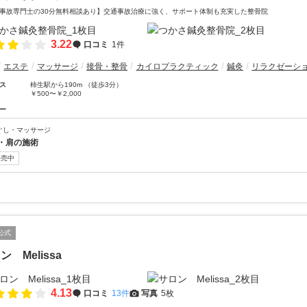
事故専門士の30分無料相談あり】交通事故治療に強く、サポート体制も充実した整骨院
3.22
口コミ
1件
エステ
マッサージ
接骨・整骨
カイロプラクティック
鍼灸
リラクゼーシ
ス
柿生駅から190m （徒歩3分）
￥500〜￥2,000
ー
ぐし・マッサージ
・肩の施術
販売中
公式
ン Melissa
4.13
口コミ
13件
写真
5枚