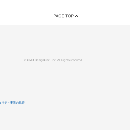
PAGE TOP
© GMO DesignOne, Inc. All Rights reserved.
ュリティ事業の軌跡