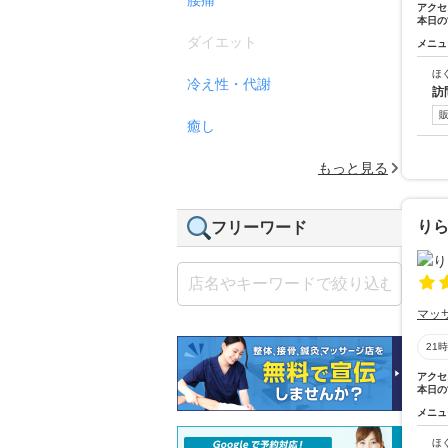
アクセ
本日の
ダイエット
メニュ
ほ
冷え性・代謝
訪
癒し
もっと見る
りら
フリーワード
マッ
21
アクセ
本日の
メニュ
ほ