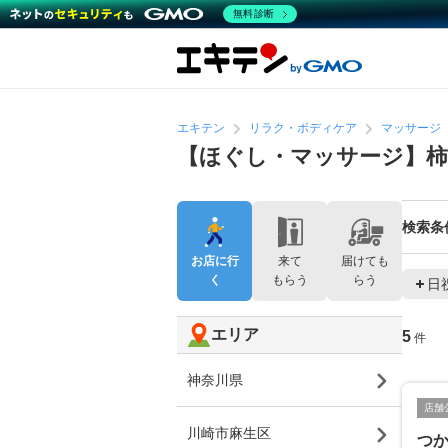
無料診断
エキテン
リラク・ボディケア
マッサージ
【ほぐし・マッサージ】
検索条
お店に行
来て
届けても
く
もらう
らう
日
エリア
5
件
神奈川県
店舗
川崎市麻生区
つ