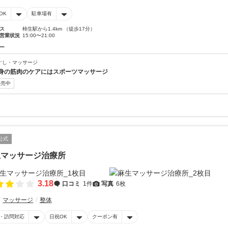
OK
駐車場有
ス
柿生駅から1.4km （徒歩17分）
営業状況
15:00〜21:00
ー
ぐし・マッサージ
身の筋肉のケアにはスポーツマッサージ
販売中
公式
生マッサージ治療所
3.18
口コミ
1件
写真
6枚
マッサージ
整体
・訪問対応
日祝OK
クーポン有