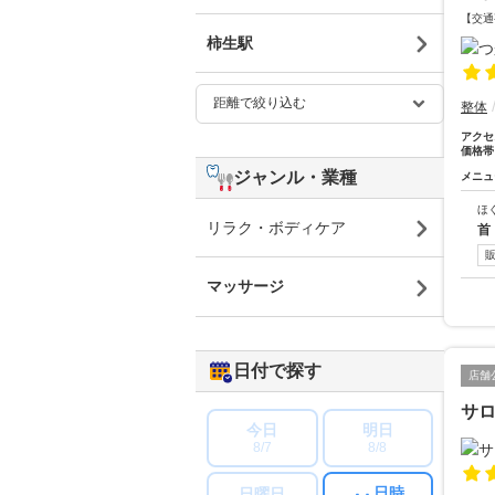
【交通
柿生駅
整体
アクセ
価格帯
ジャンル・業種
メニュ
ほ
リラク・ボディケア
首
マッサージ
日付で探す
店舗
サロ
今日
明日
8/7
8/8
日時
日曜日