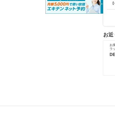
【
お近
お
ラ
D