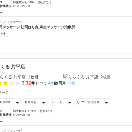
ス
柿生駅から540m （徒歩7分）
営業状況
9:00〜20:00
ー
ぐし・マッサージ
問マッサージ 訪問はり灸 麻生マッサージ治療所
販売中
くる 片平店
3.32
口コミ
4件
写真
19枚
サージ
時以降OK
駐車場有
カード可
QRコード決済可
ス
柿生駅から1.2km （徒歩16分）
営業状況
9:00〜26:00
ー
ぐし・マッサージ