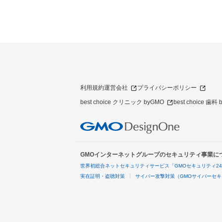
利用規約
運営会社
プライバシーポリシー
best choice クリニック byGMO
best choice 歯科
GMOインターネットグループのセキュリティ事業に
世界初総合ネットセキュリティサービス「GMOセキュリティ2
実在証明・盗聴対策
サイバー攻撃対策（GMOサイバーセキ