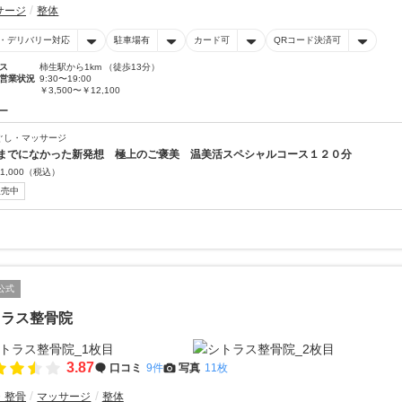
サージ
整体
・デリバリー対応
駐車場有
カード可
QRコード決済可
ス
柿生駅から1km （徒歩13分）
営業状況
9:30〜19:00
￥3,500〜￥12,100
ー
ぐし・マッサージ
までになかった新発想 極上のご褒美 温美活スペシャルコース１２０分
1,000
（税込）
販売中
公式
トラス整骨院
3.87
口コミ
9件
写真
11枚
・整骨
マッサージ
整体