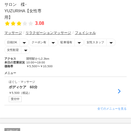
3.08
マッサージ
リラクゼーションマッサージ
フェイシャル
日祝OK
クーポン有
駐車場有
女性スタッフ
女性歓迎
アクセス
開明駅から2.3km
本日の営業状況
10:00〜19:00
価格帯
￥5,500〜￥10,500
メニュー
ほぐし・マッサージ
ボディケア 60分
￥
5,500
（税込）
受付中
全てのメニューを見る
店舗公式