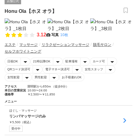
店舗公式
Honu Ola【ホヌ オラ】
3.12
写真
10枚
エステ
マッサージ
リラクゼーションマッサージ
脱毛サロン
セルフホワイトニング
日祝OK
21時以降OK
駐車場有
カード可
QRコード決済可
電子マネー決済可
女性スタッフ
女性歓迎
男性歓迎
お子様連れOK
アクセス
開明駅から650m （徒歩9分）
本日の営業状況
10:00〜24:00
価格帯
￥2,500〜￥11,850
メニュー
ほぐし・マッサージ
リンパマッサージのみ
￥
5,500
（税込）
受付中