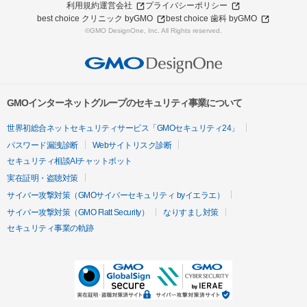
利用規約
運営会社
プライバシーポリシー
best choice クリニック byGMO
best choice 歯科 byGMO
©GMO DesignOne, Inc. All Rights reserved.
GMOインターネットグループのセキュリティ事業について
世界初総合ネットセキュリティサービス「GMOセキュリティ24」
パスワード漏洩診断
Webサイトリスク診断
セキュリティ相談AIチャットボット
実在証明・盗聴対策
サイバー攻撃対策（GMOサイバーセキュリティ byイエラエ）
サイバー攻撃対策（GMO Flatt Security）
なりすまし対策
セキュリティ事業の軌跡