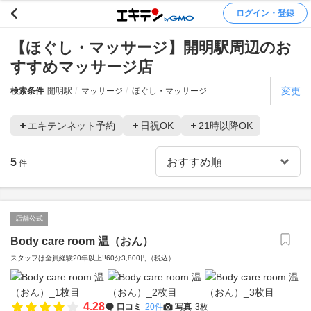
ログイン・登録
【ほぐし・マッサージ】開明駅周辺のお
すすめマッサージ店
変更
検索条件
開明駅
マッサージ
ほぐし・マッサージ
エキテンネット予約
日祝OK
21時以降OK
5
件
店舗公式
Body care room 温（おん）
スタッフは全員経験20年以上!!60分3,800円（税込）
4.28
口コミ
20件
写真
3枚