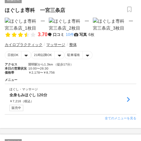
ほぐしま専科 一宮三条店
3.70
口コミ
10件
写真
6枚
カイロプラクティック
マッサージ
整体
日祝OK
21時以降OK
駐車場有
アクセス
開明駅から1.3km （徒歩17分）
本日の営業状況
10:00〜26:30
価格帯
￥2,178〜￥8,756
メニュー
ほぐし・マッサージ
全身もみほぐし 120分
￥
7,216
（税込）
販売中
全てのメニューを見る