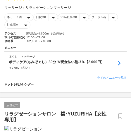
マッサージ
リラクゼーションマッサージ
ネット予約
日祝OK
21時以降OK
クーポン有
駐車場有
アクセス
開明駅から600m （徒歩8分）
本日の営業状況
12:00〜22:00
価格帯
￥2,000〜￥8,000
メニュー
ほぐし・マッサージ
ボディケア(もみほぐし）30分 ※現金払い割-3％【2,000円】
￥
2,062
（税込）
全てのメニューを見る
ネット予約カレンダー
店舗公式
リラグゼーションサロン 楪･YUZURIHA【女性
専用】