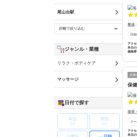
尾山台駅
整体
日祝
アクセ
本日の
ジャンル・業種
価格帯
リラク・ボディケア
店舗
マッサージ
保
日付で探す
接骨
今日
明日
クー
8/8
8/9
アクセ
本日の
日時
土曜日