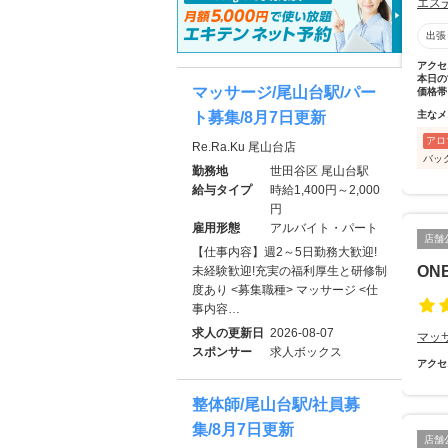
エス
出張
アクセ
本日の
マッサージ/尾山台駅/パー
価格帯
ト募集/8月7日更新
主なメ
アロ
Re.Ra.Ku 尾山台店
バッ
勤務地
世田谷区 尾山台駅
給与タイプ
時給1,400円～2,000
円
雇用形態
アルバイト・パート
店舗
【仕事内容】週2～5日勤務大歓迎!
ON
未経験歓迎!充実の福利厚生と研修制
度あり <募集職種> マッサージ <仕
事内容…
求人の更新日
2026-08-07
マッ
スポンサー
求人ボックス
アクセ
整体師/尾山台駅/社員募
集/8月7日更新
店舗