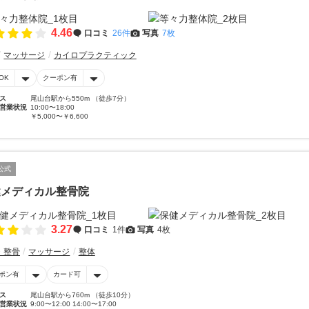
4.46
口コミ
26件
写真
7枚
マッサージ
カイロプラクティック
OK
クーポン有
ス
尾山台駅から550m （徒歩7分）
営業状況
10:00〜18:00
￥5,000〜￥6,600
公式
健メディカル整骨院
3.27
口コミ
1件
写真
4枚
・整骨
マッサージ
整体
ポン有
カード可
ス
尾山台駅から760m （徒歩10分）
営業状況
9:00〜12:00 14:00〜17:00