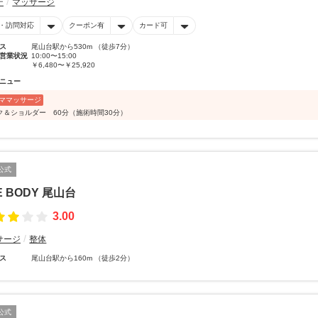
テ
マッサージ
・訪問対応
クーポン有
カード可
ス
尾山台駅から530m （徒歩7分）
営業状況
10:00〜15:00
￥6,480〜￥25,920
ニュー
ママッサージ
ク＆ショルダー 60分（施術時間30分）
公式
E BODY 尾山台
3.00
サージ
整体
ス
尾山台駅から160m （徒歩2分）
公式