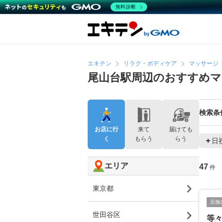
無料診断
エキテン
リラク・ボディケア
マッサージ
尾山台駅周辺のおすすめマ
検索条
お店に行
来て
届けても
く
もらう
らう
日
エリア
47
件
東京都
店舗
世田谷区
等