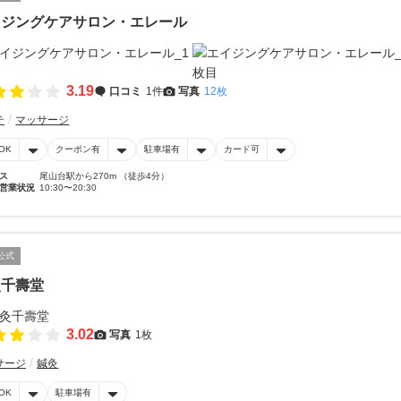
イジングケアサロン・エレール
3.19
口コミ
1件
写真
12枚
テ
マッサージ
OK
クーポン有
駐車場有
カード可
ス
尾山台駅から270m （徒歩4分）
営業状況
10:30〜20:30
公式
灸千壽堂
3.02
写真
1枚
サージ
鍼灸
OK
駐車場有