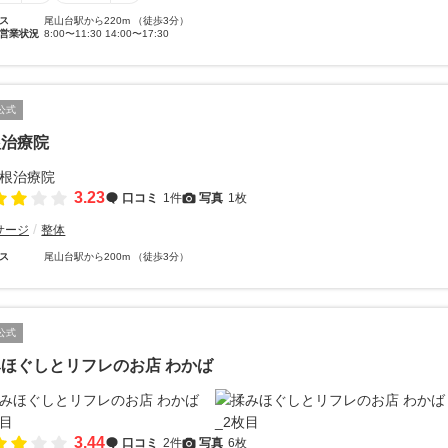
ス
尾山台駅から220m （徒歩3分）
営業状況
8:00〜11:30 14:00〜17:30
公式
根治療院
3.23
口コミ
1件
写真
1枚
サージ
整体
ス
尾山台駅から200m （徒歩3分）
公式
ほぐしとリフレのお店 わかば
3.44
口コミ
2件
写真
6枚