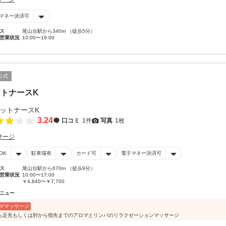
マネー決済可
ス
尾山台駅から340m （徒歩5分）
営業状況
10:00〜19:00
公式
トナースK
3.24
口コミ
1件
写真
1枚
サージ
OK
駐車場有
カード可
電子マネー決済可
ス
尾山台駅から670m （徒歩9分）
営業状況
10:00〜17:00
￥4,840〜￥7,700
ニュー
ママッサージ
ら足先もしくは肘から指先までのアロマとリンパのリラクゼーションマッサージ