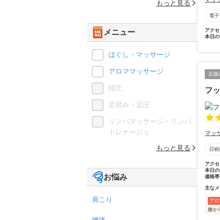
もっと見る
電子
アクセ
メニュー
本日の
ほぐし・マッサージ
アロママッサージ
店舗
指圧
フッ
足踏み・足圧
リンパマッサージ・リンパ
ドレナージュ
マッ
もっと見る
日祝
アクセ
本日の
お悩み
価格帯
主なメ
肩こり
アロ
膝か
腰痛