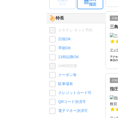
指定
8/15
特長
店舗
三
エキテン ネット予約
日祝OK
早朝OK
マッ
21時以降OK
アクセ
本日の
24時間営業
クーポン有
店舗
駐車場有
指
クレジットカード可
QRコード決済可
電子マネー決済可
マッ