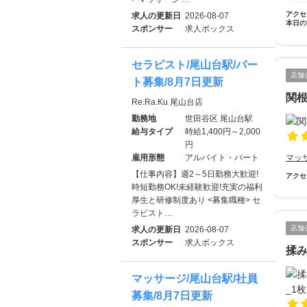
アクセ
求人の更新日
2026-08-07
本日の
スポンサー
求人ボックス
セラピスト/尾山台駅/パー
店舗
ト募集/8月7日更新
関
Re.Ra.Ku 尾山台店
勤務地
世田谷区 尾山台駅
給与タイプ
時給1,400円～2,000
円
雇用形態
アルバイト・パート
マッ
【仕事内容】週2～5日勤務大歓迎!
アクセ
時短勤務OK!未経験歓迎!充実の福利
厚生と研修制度あり <募集職種> セ
ラピスト…
店舗
求人の更新日
2026-08-07
スポンサー
求人ボックス
揉み
マッサージ/尾山台駅/社員
募集/8月7日更新