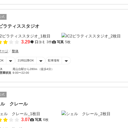
公式
2ピラティススタジオ
3.29
口コミ
3件
写真
5枚
サージ
整体
OK
21時以降OK
駐車場有
ス
尾山台駅から280m （徒歩4分）
営業状況
9:00〜22:00
公式
ェル クレール
3.07
写真
6枚