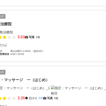
公式
島治療院
3.03
写真
1枚
サージ
ス
尾山台駅から230m （徒歩3分）
営業状況
9:00〜18:00
公式
圧・マッサージ 一（はじめ）
3.35
口コミ
6件
写真
4枚
サージ