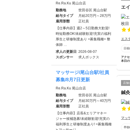
Re.Ra.Ku 尾山台店
エ
勤務地
世田谷区 尾山台駅
給与タイプ
月給20万円～28万円
雇用形態
正社員
【仕事内容】週2～5日勤務大歓迎!
時短勤務OK!未経験歓迎!充実の福利
エス
厚生と研修制度あり <募集職種> 整
体師 …
日祝
求人の更新日
2026-08-07
スポンサー
求人ボックス
アクセ
本日の
マッサージ/尾山台駅/社員
募集/8月7日更新
店舗
Re.Ra.Ku 尾山台店
鍼
勤務地
世田谷区 尾山台駅
給与タイプ
月給30万円～40万円
雇用形態
正社員
【仕事内容】店長&エリアマネー
マッ
ジャー候補急募!未経験歓迎!充実の
福利厚生と研修制度あり! <募集職種
早朝
> マッサージ …