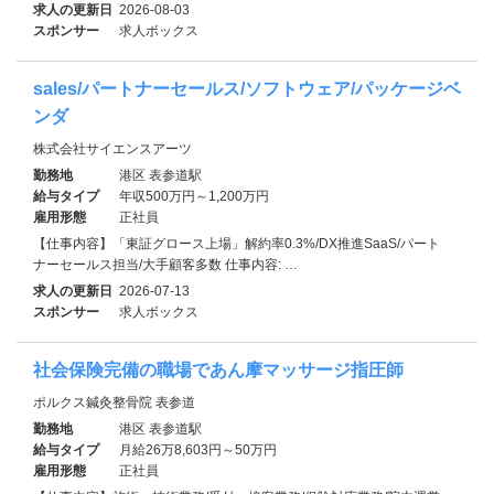
求人の更新日
2026-08-03
スポンサー
求人ボックス
sales/パートナーセールス/ソフトウェア/パッケージベ
ンダ
株式会社サイエンスアーツ
勤務地
港区 表参道駅
給与タイプ
年収500万円～1,200万円
雇用形態
正社員
【仕事内容】「東証グロース上場」解約率0.3%/DX推進SaaS/パート
ナーセールス担当/大手顧客多数 仕事内容: …
求人の更新日
2026-07-13
スポンサー
求人ボックス
社会保険完備の職場であん摩マッサージ指圧師
ポルクス鍼灸整骨院 表参道
勤務地
港区 表参道駅
給与タイプ
月給26万8,603円～50万円
雇用形態
正社員