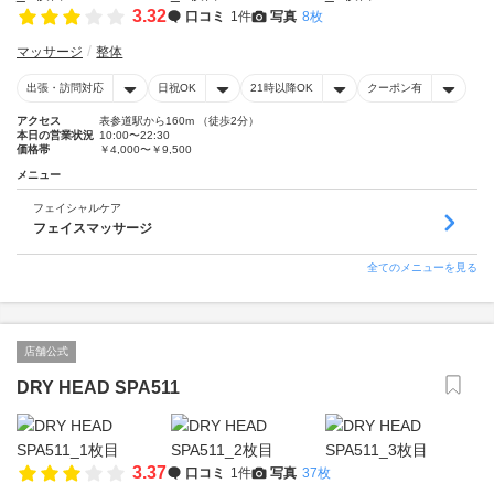
3.32
口コミ
1件
写真
8枚
マッサージ
整体
出張・訪問対応
日祝OK
21時以降OK
クーポン有
アクセス
表参道駅から160m （徒歩2分）
本日の営業状況
10:00〜22:30
価格帯
￥4,000〜￥9,500
メニュー
フェイシャルケア
フェイスマッサージ
全てのメニューを見る
店舗公式
DRY HEAD SPA511
3.37
口コミ
1件
写真
37枚