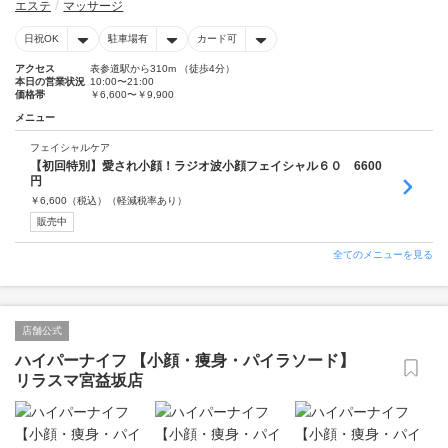
エステ
マッサージ
日祝OK
駐車場有
カード可
アクセス
表参道駅から310m （徒歩4分）
本日の営業状況
10:00〜21:00
価格帯
￥6,600〜￥9,900
メニュー
フェイシャルケア
【初回特別】愛され小顔！ラジオ波小顔フェイシャル６０ 6600
円
￥
6,600
（税込）
（軽減税率あり）
販売中
全てのメニューを見る
店舗公式
ハイパーナイフ 【小顔・痩身・パイラソード】
リラスマ宮益坂店