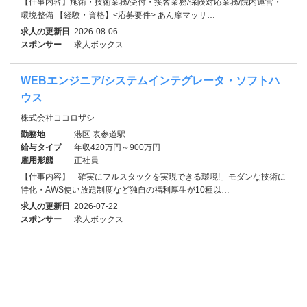
【仕事内容】施術・技術業務/受付・接客業務/保険対応業務/院内運営・
環境整備 【経験・資格】<応募要件> あん摩マッサ…
求人の更新日
2026-08-06
スポンサー
求人ボックス
WEBエンジニア/システムインテグレータ・ソフトハ
ウス
株式会社ココロザシ
勤務地
港区 表参道駅
給与タイプ
年収420万円～900万円
雇用形態
正社員
【仕事内容】「確実にフルスタックを実現できる環境!」モダンな技術に
特化・AWS使い放題制度など独自の福利厚生が10種以…
求人の更新日
2026-07-22
スポンサー
求人ボックス