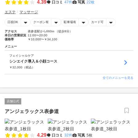
4.39
口コミ
47件
写真
22枚
エステ
マッサージ
日祝OK
クーポン有
駐車場有
カード可
アクセス
表参道駅から660m （徒歩9分）
本日の営業状況
11:00〜20:00
価格帯
￥10,000〜￥34,100
メニュー
フェイシャルケア
シンエイク導入＆小顔コース
￥
32,000
（税込）
全てのメニューを見る
店舗公式
アンジェラックス表参道
4.29
口コミ
32件
写真
5枚