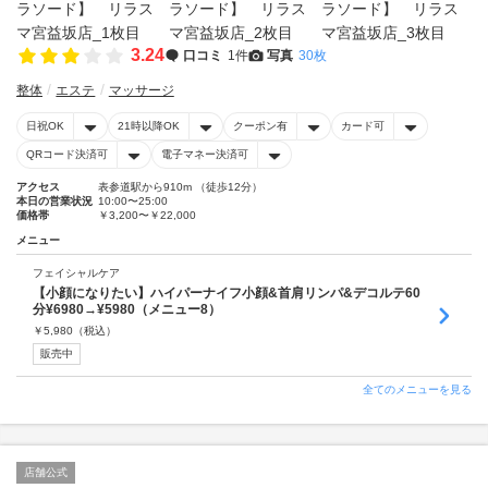
3.24
口コミ
1件
写真
30枚
整体
エステ
マッサージ
日祝OK
21時以降OK
クーポン有
カード可
QRコード決済可
電子マネー決済可
アクセス
表参道駅から910m （徒歩12分）
本日の営業状況
10:00〜25:00
価格帯
￥3,200〜￥22,000
メニュー
フェイシャルケア
【小顔になりたい】ハイパーナイフ小顔&首肩リンパ&デコルテ60
分¥6980→¥5980（メニュー8）
￥
5,980
（税込）
販売中
全てのメニューを見る
店舗公式