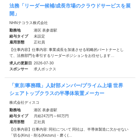
法務「リーダー候補/成長市場のクラウドサービスを展
開」
NHNテコラス株式会社
勤務地
港区 表参道駅
給与タイプ
未設定
雇用形態
正社員
【仕事内容】仕事内容: 事業成長を加速させる戦略的パートナーとし
て、法務部門を牽引するリーダーポジションをお任せします…
求人の更新日
2026-07-30
スポンサー
求人ボックス
「東京/事務職」人財部メンバー/プライム上場 世界
シェアトップクラスの半導体装置メーカー
株式会社ディスコ
勤務地
港区 表参道駅
給与タイプ
月給24万円～60万円
雇用形態
正社員
【仕事内容】仕事内容: 同社について 同社は、半導体製造に欠かせない
「切る(Kiru)・削る(Kezuru)・磨く(…