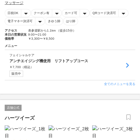
マッサージ
日祝OK
クーポン有
カード可
QRコード決済可
電子マネー決済可
きゆう師
はり師
アクセス
表参道駅から1.1km （徒歩15分）
本日の営業状況
9:00〜21:00
価格帯
￥3,300〜￥8,500
メニュー
フェイシャルケア
アンチエイジング機使用 リフトアップコース
￥
7,700
（税込）
販売中
全てのメニューを見る
店舗公式
ハーツイーズ