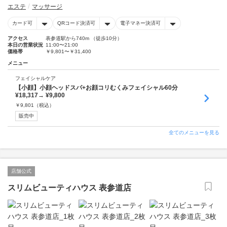
エステ
マッサージ
カード可
QRコード決済可
電子マネー決済可
アクセス
表参道駅から740m （徒歩10分）
本日の営業状況
11:00〜21:00
価格帯
￥9,801〜￥31,400
メニュー
フェイシャルケア
【小顔】小顔ヘッドスパ+お顔コリむくみフェイシャル60分
¥18,317→ ¥9,800
￥
9,801
（税込）
販売中
全てのメニューを見る
店舗公式
スリムビューティハウス 表参道店