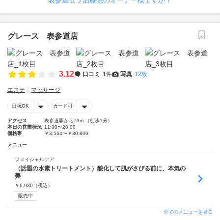
表参道セラ治療院のオーナー様ですか？
グレース 表参道店
3.12
口コミ
1件
写真
12枚
エステ
マッサージ
日祝OK
カード可
アクセス
表参道駅から73m （徒歩1分）
本日の営業状況
11:00〜20:00
価格帯
￥3,564〜￥30,800
メニュー
フェイシャルケア
（話題の水素トリートメント）酸化して肌がさびる前に、本気の
美
￥
6,930
（税込）
販売中
全てのメニューを見る