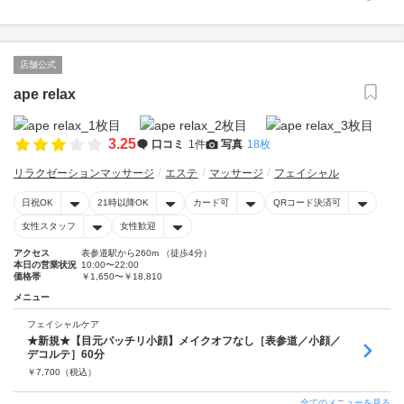
店舗公式
ape relax
3.25
口コミ
1件
写真
18枚
リラクゼーションマッサージ
エステ
マッサージ
フェイシャル
日祝OK
21時以降OK
カード可
QRコード決済可
女性スタッフ
女性歓迎
アクセス
表参道駅から260m （徒歩4分）
本日の営業状況
10:00〜22:00
価格帯
￥1,650〜￥18,810
メニュー
フェイシャルケア
★新規★【目元パッチリ小顔】メイクオフなし［表参道／小顔／
デコルテ］60分
￥
7,700
（税込）
全てのメニューを見る