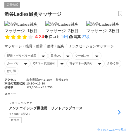
店舗公式
渋谷Ladies鍼灸マッサージ
4.24
口コミ
14件
写真
27枚
マッサージ
接骨・整骨
整体
鍼灸
リラクゼーションマッサージ
配達・デリバリー対応
日祝OK
クーポン有
カード可
QRコード決済可
電子マネー決済可
きゆう師
はり師
アクセス
表参道駅から1.1km （徒歩14分）
本日の営業状況
10:30〜19:30
価格帯
￥3,300〜￥13,750
メニュー
フェイシャルケア
アンチエイジング機使用 リフトアップコース
￥
5,500
（税込）
販売中
全てのメニューを見る