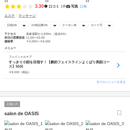
3.30
口コミ
1件
写真
12枚
エステ
マッサージ
日祝OK
21時以降OK
クーポン有
カード可
アクセス
表参道駅から430m （徒歩6分）
本日の営業状況
11:00〜22:00
価格帯
￥3,000〜￥8,000
メニュー
フェイシャルケア
すっきり小顔を目指す！【劇的フェイスラインよくばり美顔コー
ス】50分
￥
8,000
（税込）
全てのメニューを見る
店舗公式
salon de OASIS