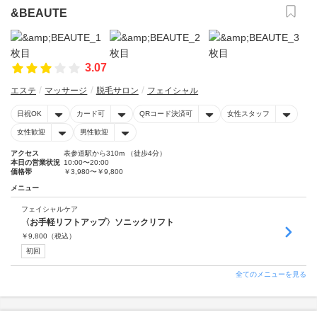
&BEAUTE
3.07
エステ
マッサージ
脱毛サロン
フェイシャル
日祝OK
カード可
QRコード決済可
女性スタッフ
女性歓迎
男性歓迎
アクセス
表参道駅から310m （徒歩4分）
本日の営業状況
10:00〜20:00
価格帯
￥3,980〜￥9,800
メニュー
フェイシャルケア
〈お手軽リフトアップ〉ソニックリフト
￥
9,800
（税込）
初回
全てのメニューを見る