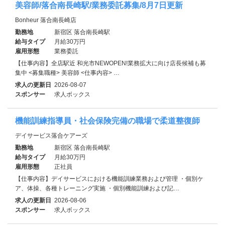
美容師/落合南長崎駅/業務委託募集/8月7日更新
Bonheur 落合南長崎店
勤務地
新宿区 落合南長崎駅
給与タイプ
月給30万円
雇用形態
業務委託
【仕事内容】全店駅近 和光市NEWOPEN!業務拡大に向け店長候補も募
集中 <募集職種> 美容師 <仕事内容> …
求人の更新日
2026-08-07
スポンサー
求人ボックス
機能訓練指導員・社会保険完備の職場で柔道整復師
デイサービス落合ケアーズ
勤務地
新宿区 落合南長崎駅
給与タイプ
月給30万円
雇用形態
正社員
【仕事内容】デイサービスにおける機能訓練業務および管理 ・個別ケ
ア、体操、各種トレーニング実施 ・個別機能訓練および記…
求人の更新日
2026-08-06
スポンサー
求人ボックス