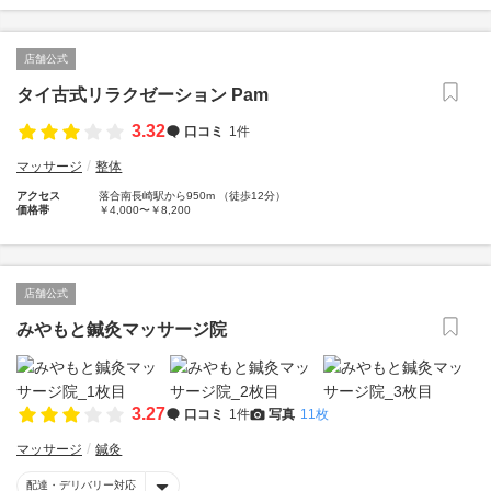
店舗公式
タイ古式リラクゼーション Pam
3.32
口コミ
1件
マッサージ
整体
アクセス
落合南長崎駅から950m （徒歩12分）
価格帯
￥4,000〜￥8,200
店舗公式
みやもと鍼灸マッサージ院
3.27
口コミ
1件
写真
11枚
マッサージ
鍼灸
配達・デリバリー対応