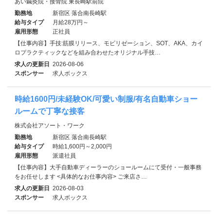
あい鍼灸院・接骨院 東長崎駅前院
勤務地
新宿区 落合南長崎駅
給与タイプ
月給28万円～
雇用形態
正社員
【仕事内容】手技:筋膜リリース、モビリゼーション、SOT、AKA、カイ
ロプラクティックなどを組み合わせたオリジナル手技…
求人の更新日
2026-08-06
スポンサー
求人ボックス
時給1600円/未経験OK/可愛い制服/有名自動車ショー
ルームで丁寧な接客
株式会社アソート・ワーク
勤務地
新宿区 落合南長崎駅
給与タイプ
時給1,600円～2,000円
雇用形態
派遣社員
【仕事内容】大手自動車ディーラーのショールームにて受付・一般事務
をお任せします <具体的なお仕事内容> ご来店さ…
求人の更新日
2026-08-03
スポンサー
求人ボックス