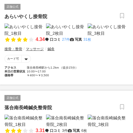
店舗公式
あらいやくし接骨院
4.34
口コミ
27件
写真
31枚
接骨・整骨
マッサージ
鍼灸
カード可
アクセス
落合南長崎駅から1.2km （徒歩15分）
本日の営業状況
10:00〜17:00
価格帯
￥400〜￥3,500
店舗公式
落合南長崎鍼灸整骨院
3.31
口コミ
3件
写真
6枚