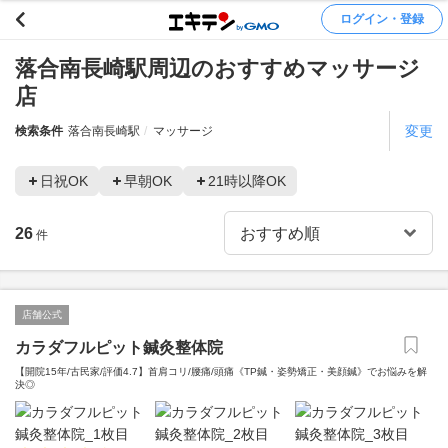
ログイン・登録
落合南長崎駅周辺のおすすめマッサージ
店
変更
検索条件
落合南長崎駅
マッサージ
日祝OK
早朝OK
21時以降OK
26
件
店舗公式
カラダフルピット鍼灸整体院
【開院15年/古民家/評価4.7】首肩コリ/腰痛/頭痛《TP鍼・姿勢矯正・美顔鍼》でお悩みを解
決◎