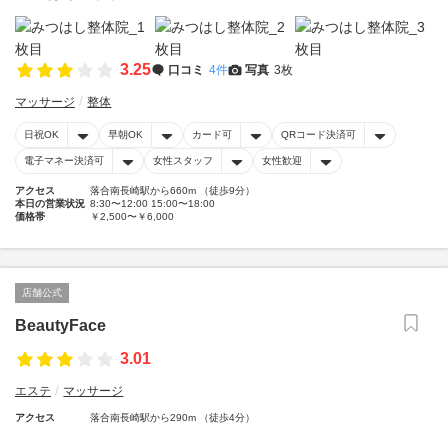
3.25
口コミ
4件
写真
3枚
マッサージ
整体
日祝OK
早朝OK
カード可
QRコード決済可
電子マネー決済可
女性スタッフ
女性歓迎
アクセス
落合南長崎駅から660m （徒歩9分）
本日の営業状況
8:30〜12:00 15:00〜18:00
価格帯
￥2,500〜￥6,000
店舗公式
BeautyFace
3.01
エステ
マッサージ
アクセス
落合南長崎駅から290m （徒歩4分）