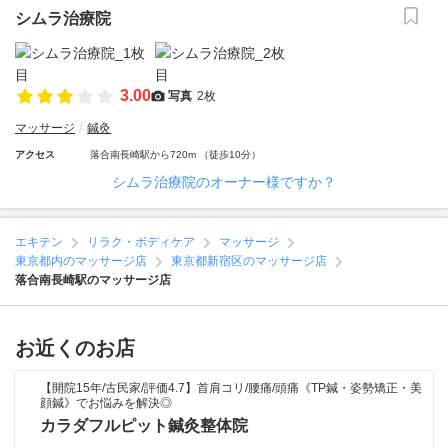
シムラ治療院
3.00
写真
2枚
マッサージ
鍼灸
アクセス
落合南長崎駅から720m （徒歩10分）
シムラ治療院のオーナー様ですか？
エキテン
リラク・ボディケア
マッサージ
東京都内のマッサージ店
東京都新宿区のマッサージ店
落合南長崎駅のマッサージ店
お近くのお店
【開院15年/古民家/評価4.7】首肩コリ/腰痛/頭痛《TP鍼・姿勢矯正・美
顔鍼》でお悩みを解決◎
カラダフルピット鍼灸整体院