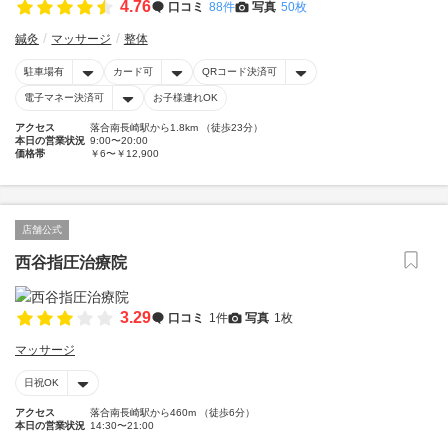
4.76
口コミ
88件
写真
50枚
鍼灸
マッサージ
整体
駐車場有
カード可
QRコード決済可
電子マネー決済可
お子様連れOK
アクセス
落合南長崎駅から1.8km （徒歩23分）
本日の営業状況
9:00〜20:00
価格帯
￥6〜￥12,900
店舗公式
西谷指圧治療院
3.29
口コミ
1件
写真
1枚
マッサージ
日祝OK
アクセス
落合南長崎駅から460m （徒歩6分）
本日の営業状況
14:30〜21:00