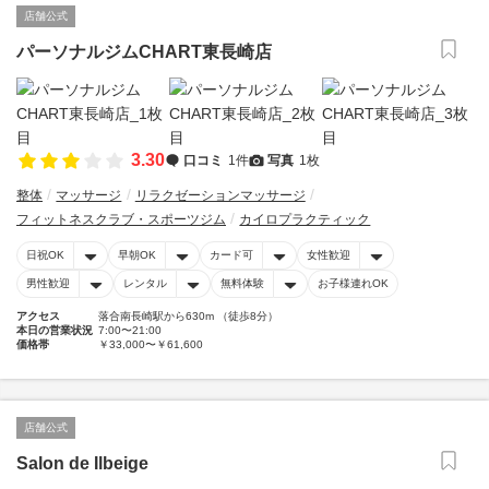
店舗公式
パーソナルジムCHART東長崎店
3.30
口コミ
1件
写真
1枚
整体
マッサージ
リラクゼーションマッサージ
フィットネスクラブ・スポーツジム
カイロプラクティック
日祝OK
早朝OK
カード可
女性歓迎
男性歓迎
レンタル
無料体験
お子様連れOK
アクセス
落合南長崎駅から630m （徒歩8分）
本日の営業状況
7:00〜21:00
価格帯
￥33,000〜￥61,600
店舗公式
Salon de Ilbeige