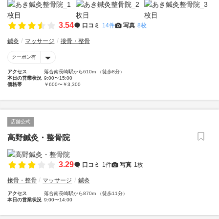
3.54
口コミ
14件
写真
8枚
鍼灸
マッサージ
接骨・整骨
クーポン有
アクセス
落合南長崎駅から610m （徒歩8分）
本日の営業状況
9:00〜15:00
価格帯
￥600〜￥3,300
店舗公式
高野鍼灸・整骨院
3.29
口コミ
1件
写真
1枚
接骨・整骨
マッサージ
鍼灸
アクセス
落合南長崎駅から870m （徒歩11分）
本日の営業状況
9:00〜14:00