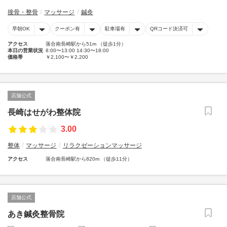
接骨・整骨
マッサージ
鍼灸
早朝OK
クーポン有
駐車場有
QRコード決済可
アクセス
落合南長崎駅から51m （徒歩1分）
本日の営業状況
8:00〜13:00 14:30〜18:00
価格帯
￥2,100〜￥2,200
店舗公式
長崎はせがわ整体院
3.00
整体
マッサージ
リラクゼーションマッサージ
アクセス
落合南長崎駅から820m （徒歩11分）
店舗公式
あき鍼灸整骨院