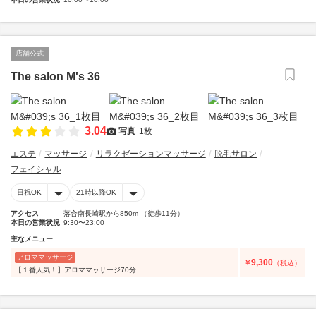
店舗公式
The salon M's 36
3.04
写真
1枚
エステ
マッサージ
リラクゼーションマッサージ
脱毛サロン
フェイシャル
日祝OK
21時以降OK
アクセス
落合南長崎駅から850m （徒歩11分）
本日の営業状況
9:30〜23:00
主なメニュー
アロママッサージ
9,300
￥
（税込）
【１番人気！】アロママッサージ70分