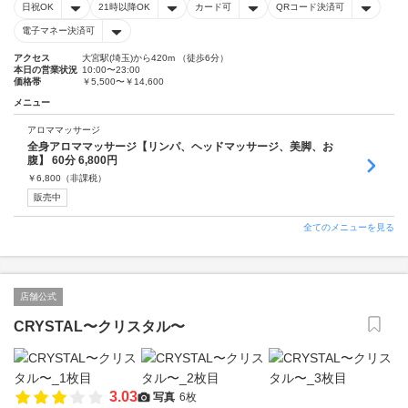
日祝OK
21時以降OK
カード可
QRコード決済可
電子マネー決済可
アクセス
大宮駅(埼玉)から420m （徒歩6分）
本日の営業状況
10:00〜23:00
価格帯
￥5,500〜￥14,600
メニュー
アロママッサージ
全身アロママッサージ【リンパ、ヘッドマッサージ、美脚、お
腹】 60分 6,800円
￥
6,800
（非課税）
販売中
全てのメニューを見る
店舗公式
CRYSTAL〜クリスタル〜
3.03
写真
6枚