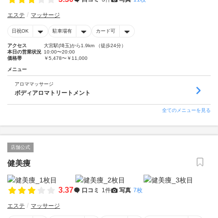
エステ
マッサージ
日祝OK
駐車場有
カード可
アクセス
大宮駅(埼玉)から1.9km （徒歩24分）
本日の営業状況
10:00〜20:00
価格帯
￥5,478〜￥11,000
メニュー
アロママッサージ
ボディアロマトリートメント
全てのメニューを見る
店舗公式
健美痩
3.37
口コミ
1件
写真
7枚
エステ
マッサージ