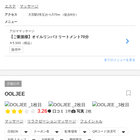
エステ
マッサージ
アクセス
大宮駅(埼玉)から570m （徒歩8分）
メニュー
アロママッサージ
【ご新規様】オイルリンパトリートメント70分
￥
5,500
（税込）
販売中
全てのメニューを見る
店舗公式
OOLJEE
3.26
口コミ
1件
写真
2枚
マッサージ
リラクゼーションマッサージ
フェイシャル
日祝OK
クーポン有
駐車場有
QRコード決済可
女性スタッフ
女性歓迎
男性限定