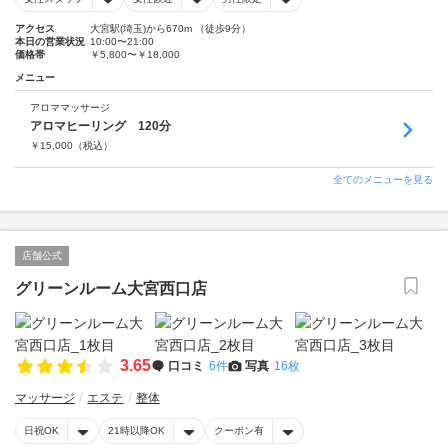
アクセス
大宮駅(埼玉)から670m （徒歩9分）
本日の営業状況
10:00〜21:00
価格帯
￥5,800〜￥18,000
メニュー
アロママッサージ
アロマヒーリング 120分
￥
15,000
（税込）
全てのメニューを見る
店舗公式
グリーンルーム大宮西口店
3.65
口コミ
6件
写真
16枚
マッサージ
エステ
整体
日祝OK
21時以降OK
クーポン有