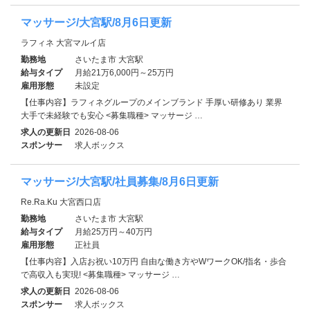
マッサージ/大宮駅/8月6日更新
ラフィネ 大宮マルイ店
勤務地
さいたま市 大宮駅
給与タイプ
月給21万6,000円～25万円
雇用形態
未設定
【仕事内容】ラフィネグループのメインブランド 手厚い研修あり 業界
大手で未経験でも安心 <募集職種> マッサージ …
求人の更新日
2026-08-06
スポンサー
求人ボックス
マッサージ/大宮駅/社員募集/8月6日更新
Re.Ra.Ku 大宮西口店
勤務地
さいたま市 大宮駅
給与タイプ
月給25万円～40万円
雇用形態
正社員
【仕事内容】入店お祝い10万円 自由な働き方やWワークOK/指名・歩合
で高収入も実現! <募集職種> マッサージ …
求人の更新日
2026-08-06
スポンサー
求人ボックス