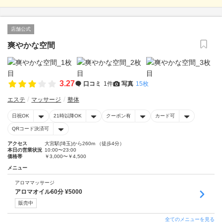
店舗公式
爽やかな空間
3.27
口コミ
1件
写真
15枚
エステ
マッサージ
整体
日祝OK
21時以降OK
クーポン有
カード可
QRコード決済可
アクセス
大宮駅(埼玉)から260m （徒歩4分）
本日の営業状況
10:00〜23:00
価格帯
￥3,000〜￥4,500
メニュー
アロママッサージ
アロマオイル60分 ¥5000
販売中
全てのメニューを見る