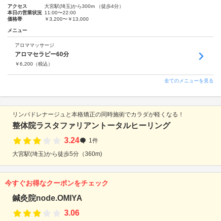
アクセス
大宮駅(埼玉)から300m （徒歩4分）
本日の営業状況
11:00〜22:00
価格帯
￥3,200〜￥13,000
メニュー
アロママッサージ
アロマセラピー60分
￥
6,200
（税込）
全てのメニューを見る
リンパドレナージュと本格矯正の同時施術でカラダが軽くなる！
整体院ラスタファリアントータルヒーリング
3.24
1件
大宮駅(埼玉)から徒歩5分（360m)
今すぐお得なクーポンをチェック
鍼灸院node.OMIYA
3.06