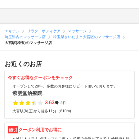
エキテン
リラク・ボディケア
マッサージ
埼玉県内のマッサージ店
埼玉県さいたま市大宮区のマッサージ店
大宮駅(埼玉)のマッサージ店
お近くのお店
今すぐお得なクーポンをチェック
オープンして20年。多数のお客様にリピート頂いております。
紫雲堂治療院
3.63
5件
大宮駅(埼玉)から徒歩11分（810m)
値引
クーポン利用でお得に
女性に大人気！ 妊活～マタニティ～産後の骨盤ケアまで お子様連れ歓