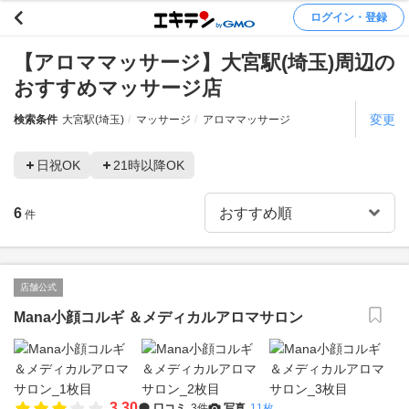
ログイン・登録
【アロママッサージ】大宮駅(埼玉)周辺の
おすすめマッサージ店
変更
検索条件
大宮駅(埼玉)
マッサージ
アロママッサージ
日祝OK
21時以降OK
6
件
店舗公式
Mana小顔コルギ ＆メディカルアロマサロン
3.30
口コミ
3件
写真
11枚