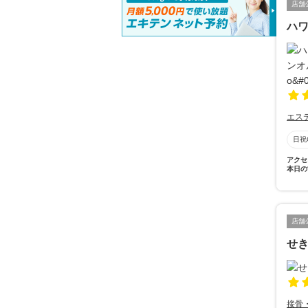
店舗
ハワ
エス
日祝
アクセ
本日の
店舗
せき
接骨