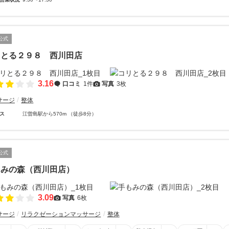
公式
リとる２９８ 西川田店
3.16
口コミ
1件
写真
3枚
サージ
整体
ス
江曽島駅から570m （徒歩8分）
公式
もみの森（西川田店）
3.09
写真
6枚
サージ
リラクゼーションマッサージ
整体