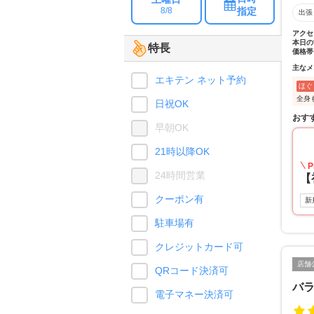
指定
8/8
出張
アクセ
本日の
特長
価格帯
主なメ
エキテン ネット予約
ほぐ
全身
日祝OK
おす
早朝OK
21時以降OK
P
24時間営業
【
クーポン有
新
駐車場有
クレジットカード可
店舗
QRコード決済可
バ
電子マネー決済可