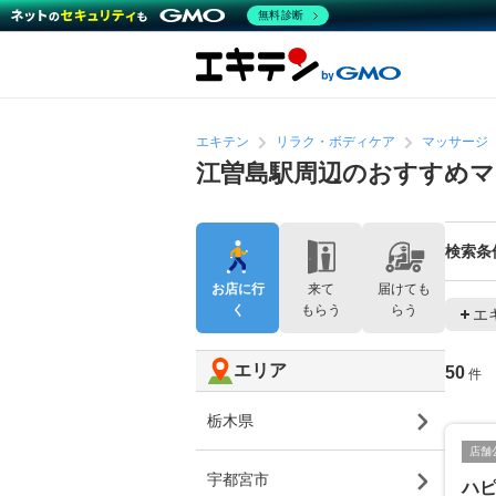
無料診断
エキテン
リラク・ボディケア
マッサージ
江曽島駅周辺のおすすめマ
検索条
お店に行
来て
届けても
く
もらう
らう
エ
エリア
50
件
栃木県
店舗
宇都宮市
ハ