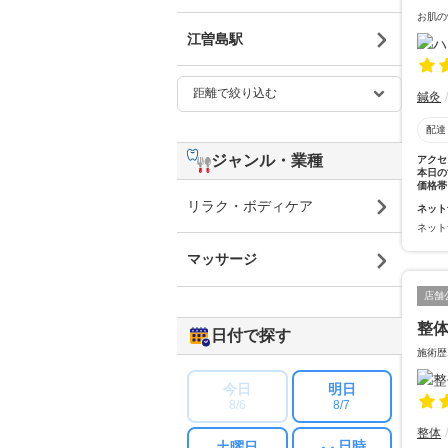
お肌の
江曽島駅
鍼灸
配達
ジャンル・業種
アクセ
本日の
価格帯
リラク・ボディケア
ネット
ネット
マッサージ
店舗
整
日付で探す
施術歴
今日
明日
8/6
8/7
整体
日時
土曜日