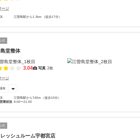
サージ
ス
江曽島駅から1.3km （徒歩17分）
公式
曽島堂整体
3.04
写真
2枚
サージ
場有
ス
江曽島駅から740m （徒歩10分）
営業状況
9:00〜21:00
公式
フレッシュルーム宇都宮店