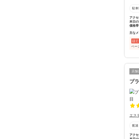
駐車
アクセ
本日の
価格帯
主なメ
ほぐ
ベー
店舗
プラ
エス
配達
アクセ
本日の