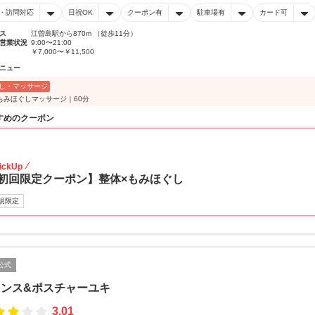
・訪問対応
日祝OK
クーポン有
駐車場有
カード可
ス
江曽島駅から870m （徒歩11分）
営業状況
9:00〜21:00
￥7,000〜￥11,500
ニュー
し・マッサージ
もみほぐしマッサージ｜60分
すめのクーポン
30
ickUp
初回限定クーポン】整体×もみほぐし
規限定
公式
ランス&ポスチャーユキ
3.01