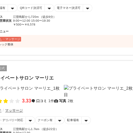
場有
QRコード決済可
電子マネー決済可
ス
江曽島駅から720m （徒歩9分）
営業状況
9:00〜12:00 15:00〜19:30
￥500〜￥6,578
ニュー
し・マッサージ
シック整体
公式
イベートサロン マーリエ
3.33
口コミ
1件
写真
2枚
テ
マッサージ
・デリバリー対応
クーポン有
駐車場有
ス
江曽島駅から1.7km （徒歩22分）
営業状況
9:30〜17:30