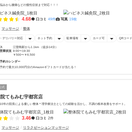
悩みから腰痛などの慢性症状まで対応！！！
4.68
口コミ
49件
写真
19枚
マッサージ
整体
・デリバリー対応
ネット予約
駐車場有
カード可
QRコー
ス
江曽島駅から1.1km （徒歩14分）
営業状況
9:00〜19:30
￥500〜￥6,500
予約カレンダー
予約で最大10,000円分のAmazonギフトカードが当たる！
公式
体院てもみむ宇都宮店
10年の院長による優しい整体＊理学療法士としての経験を活かし、不調の根本改善をサポート。
3.46
口コミ
2件
マッサージ
リラクゼーションマッサージ