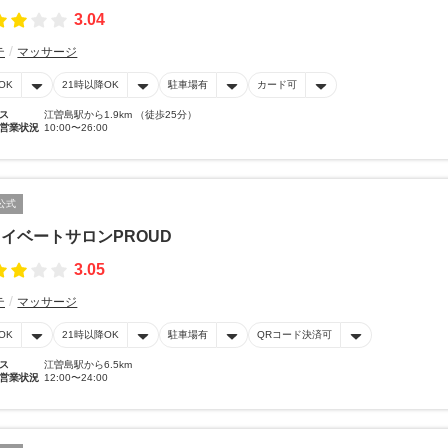
3.04
テ
マッサージ
OK
21時以降OK
駐車場有
カード可
ス
江曽島駅から1.9km （徒歩25分）
営業状況
10:00〜26:00
公式
イベートサロンPROUD
3.05
テ
マッサージ
OK
21時以降OK
駐車場有
QRコード決済可
ス
江曽島駅から6.5km
営業状況
12:00〜24:00