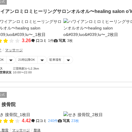
公式
イアンロミロミヒーリングサロンオルオル〜healing salon o'lu
3.26
口コミ
1件
写真
3枚
テ
マッサージ
OK
21時以降OK
駐車場有
ス
江曽島駅から2.3km
営業状況
10:00〜22:00
公式
 接骨院
4.42
口コミ
240件
写真
23枚
・整骨
マッサージ
整体