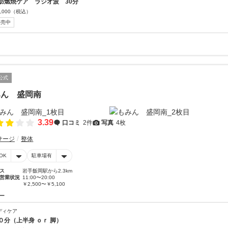
肪燃焼ケア ラジオ波 30分
,000
（税込）
販売中
公式
みん 盛岡南
3.39
口コミ
2件
写真
4枚
サージ
整体
OK
駐車場有
ス
岩手飯岡駅から2.3km
営業状況
11:00〜20:00
￥2,500〜￥5,100
ー
ディケア
０分（上半身 ｏｒ 脚）