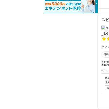
ス
マッ
日祝
アクセ
本日の
メニュ
ボ
上