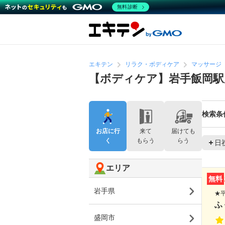
無料診断
エキテン
リラク・ボディケア
マッサージ
【ボディケア】岩手飯岡駅
検索条
お店に行
来て
届けても
く
もらう
らう
日
エリア
無料
岩手県
★
ふ
盛岡市