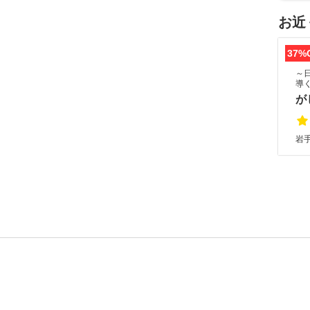
お近
37%
～
導
が
岩手