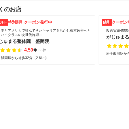
くのお店
OFF
特別割引クーポン発行中
値引
クーポン
日本とアメリカで積んできたキャリアを活かし根本改善へと
改善実績40
くハイクラスの次世代施術～
がじゅま
じゅまる整体院 盛岡院
4.59
33件
岩手飯岡駅から徒
飯岡駅から徒歩32分（2.6km)