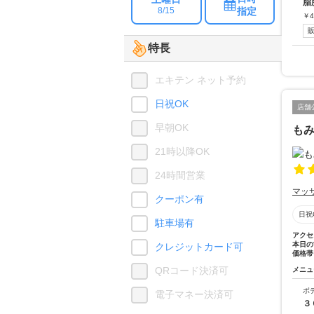
脂
指定
8/15
￥
4
特長
エキテン ネット予約
日祝OK
店舗
早朝OK
も
21時以降OK
24時間営業
マッ
クーポン有
日祝
駐車場有
アクセ
本日の
クレジットカード可
価格帯
QRコード決済可
メニュ
ボ
電子マネー決済可
３