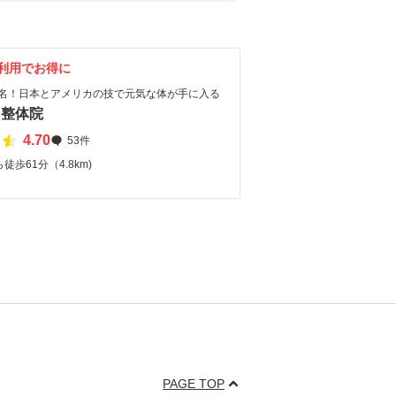
利用でお得に
00名！日本とアメリカの技で元気な体が手に入る
る整体院
4.70
53件
歩61分（4.8km)
PAGE TOP