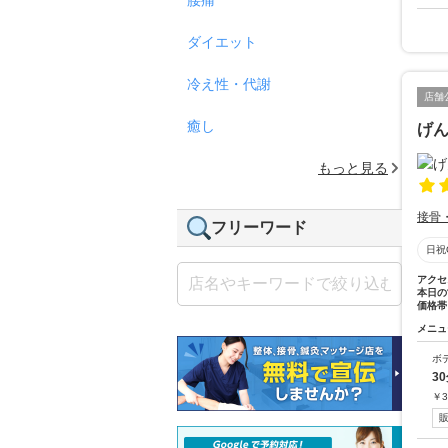
ダイエット
冷え性・代謝
店舗
癒し
げ
もっと見る
接骨
フリーワード
日祝
アクセ
本日の
価格帯
メニュ
ボ
3
￥
3