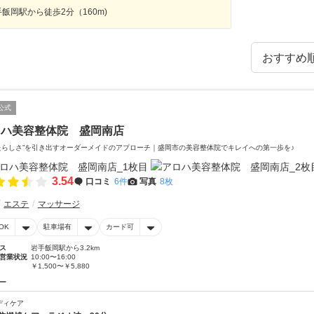
飯岡駅から徒歩2分（160m)
公式
ロハ美容整体院 盛岡南店
たらしさ”を引き出すオーダーメイドのアプローチ｜盛岡市の美容整体院でキレイへの第一歩を♪
3.54
口コミ
6件
写真
8枚
エステ
マッサージ
OK
駐車場有
カード可
ス
岩手飯岡駅から3.2km
営業状況
10:00〜16:00
￥1,500〜￥5,880
ー
ディケア