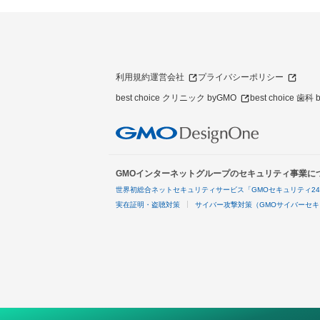
利用規約
運営会社
プライバシーポリシー
best choice クリニック byGMO
best choice 歯科
GMOインターネットグループのセキュリティ事業に
世界初総合ネットセキュリティサービス「GMOセキュリティ2
実在証明・盗聴対策
サイバー攻撃対策（GMOサイバーセキ