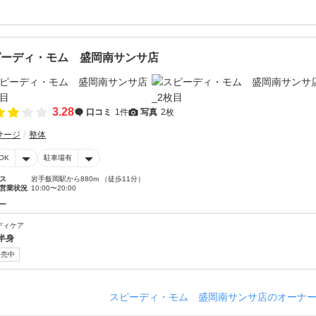
ピーディ・モム 盛岡南サンサ店
3.28
口コミ
1件
写真
2枚
サージ
整体
OK
駐車場有
ス
岩手飯岡駅から880m （徒歩11分）
営業状況
10:00〜20:00
ー
ディケア
半身
販売中
スピーディ・モム 盛岡南サンサ店のオーナ