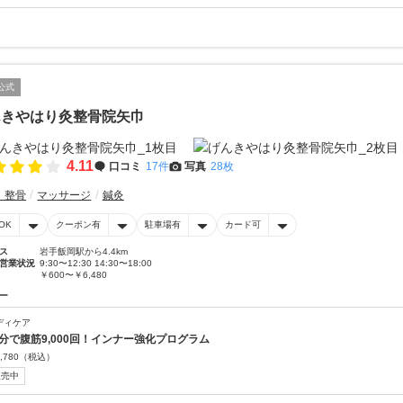
公式
んきやはり灸整骨院矢巾
4.11
口コミ
17件
写真
28枚
・整骨
マッサージ
鍼灸
OK
クーポン有
駐車場有
カード可
ス
岩手飯岡駅から4.4km
営業状況
9:30〜12:30 14:30〜18:00
￥600〜￥6,480
ー
ディケア
0分で腹筋9,000回！インナー強化プログラム
,780
（税込）
販売中