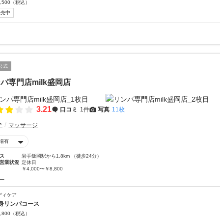
,500
（税込）
販売中
公式
パ専門店milk盛岡店
3.21
口コミ
1件
写真
11枚
テ
マッサージ
場有
ス
岩手飯岡駅から1.8km （徒歩24分）
営業状況
定休日
￥4,000〜￥8,800
ー
ディケア
身リンパコース
,800
（税込）