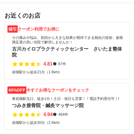
お近くのお店
値引
クーポン利用でお得に
その痛みや悩み、初回から大きな効果が期待できる独自の技術、顧客
満足度の高い当院で解消しませんか！
古川カイロプラクティックセンター さいたま整体
院
4.81
87件
岩槻駅から徒歩21分（1.6km)
40%OFF
今すぐお得なクーポンをチェック
東岩槻駅北口、徒歩1分！土日・祝日も営業！！電話予約受付可！!
つみき接骨院・鍼灸マッサージ院
4.94
469件
岩槻駅から徒歩30分（2.4km)