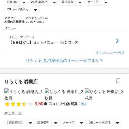
日祝OK
21時以降OK
駐車場有
カード可
QRコード決済可
アクセス
岩槻駅から2.2km
本日の営業状況
10:00〜26:30
メニュー
ほぐし・マッサージ
【もみほぐし】セットメニュー 60分コース
全てのメニューを見る
りらくる 見沼深作店のオーナー様ですか？
りらくる 岩槻店
3.50
口コミ
3件
写真
19枚
マッサージ
21時以降OK
駐車場有
カード可
QRコード決済可