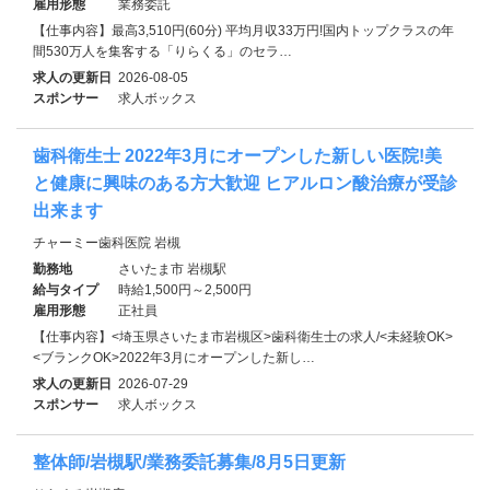
雇用形態
業務委託
【仕事内容】最高3,510円(60分) 平均月収33万円!国内トップクラスの年
間530万人を集客する「りらくる」のセラ…
求人の更新日
2026-08-05
スポンサー
求人ボックス
歯科衛生士 2022年3月にオープンした新しい医院!美
と健康に興味のある方大歓迎 ヒアルロン酸治療が受診
出来ます
チャーミー歯科医院 岩槻
勤務地
さいたま市 岩槻駅
給与タイプ
時給1,500円～2,500円
雇用形態
正社員
【仕事内容】<埼玉県さいたま市岩槻区>歯科衛生士の求人/<未経験OK>
<ブランクOK>2022年3月にオープンした新し…
求人の更新日
2026-07-29
スポンサー
求人ボックス
整体師/岩槻駅/業務委託募集/8月5日更新