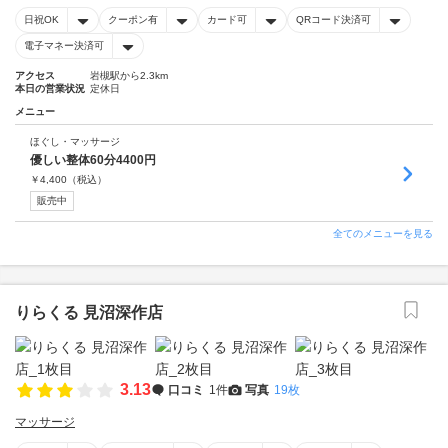
日祝OK
クーポン有
カード可
QRコード決済可
電子マネー決済可
アクセス
岩槻駅から2.3km
本日の営業状況
定休日
メニュー
ほぐし・マッサージ
優しい整体60分4400円
￥
4,400
（税込）
販売中
全てのメニューを見る
りらくる 見沼深作店
3.13
口コミ
1件
写真
19枚
マッサージ