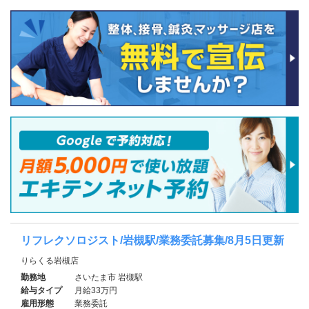
リフレクソロジスト/岩槻駅/業務委託募集/8月5日更新
りらくる岩槻店
勤務地
さいたま市 岩槻駅
給与タイプ
月給33万円
雇用形態
業務委託