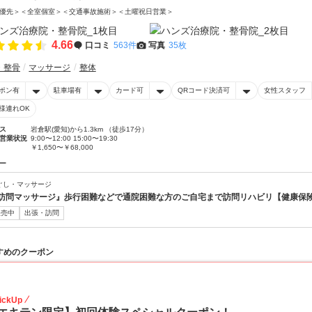
優先＞＜全室個室＞＜交通事故施術＞＜土曜祝日営業＞
4.66
口コミ
563件
写真
35枚
・整骨
マッサージ
整体
ポン有
駐車場有
カード可
QRコード決済可
女性スタッフ
様連れOK
ス
岩倉駅(愛知)から1.3km （徒歩17分）
営業状況
9:00〜12:00 15:00〜19:30
￥1,650〜￥68,000
ー
ぐし・マッサージ
訪問マッサージ』歩行困難などで通院困難な方のご自宅まで訪問リハビリ【健康保
販売中
出張・訪問
すめのクーポン
41
ickUp