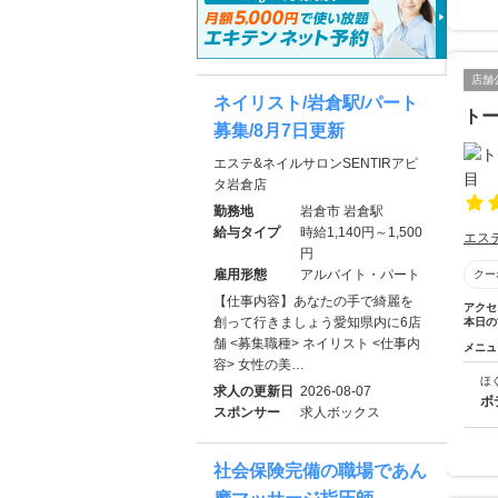
店舗
ネイリスト/岩倉駅/パート
ト
募集/8月7日更新
エステ&ネイルサロンSENTIRアピ
タ岩倉店
勤務地
岩倉市 岩倉駅
給与タイプ
時給1,140円～1,500
エス
円
雇用形態
アルバイト・パート
クー
【仕事内容】あなたの手で綺麗を
アクセ
創って行きましょう愛知県内に6店
本日の
舗 <募集職種> ネイリスト <仕事内
メニュ
容> 女性の美…
ほ
求人の更新日
2026-08-07
ボ
スポンサー
求人ボックス
社会保険完備の職場であん