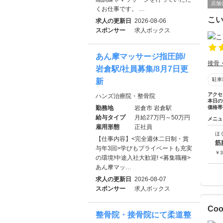
店舗
くお仕事です。 …
こ
求人の更新日
2026-08-06
スポンサー
求人ボックス
あん摩マッサージ指圧師/
接骨
岩倉駅/社員募集/8月7日更
駐車
新
アクセ
ハンズ治療院・整骨院
本日の
勤務地
岩倉市 岩倉駅
価格帯
給与タイプ
月給27万円～50万円
メニュ
雇用形態
正社員
ほ
【仕事内容】<完全週休二日制・賞
筋
与年3回>学びもプライベートも充実
￥
3
の環境!中途入社大歓迎! <募集職種>
あん摩マッ…
求人の更新日
2026-08-07
スポンサー
求人ボックス
Coo
整骨院・接骨院にて柔道整