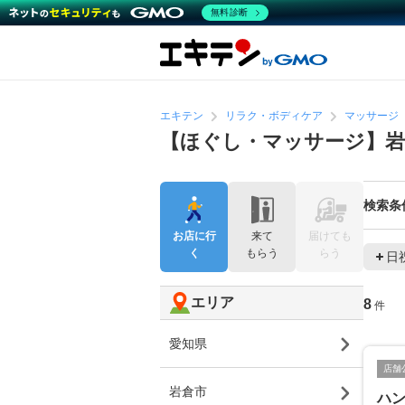
無料診断
エキテン
リラク・ボディケア
マッサージ
【ほぐし・マッサージ】岩
検索条
お店に行
来て
届けても
く
もらう
らう
日
エリア
8
件
愛知県
店舗
岩倉市
ハ