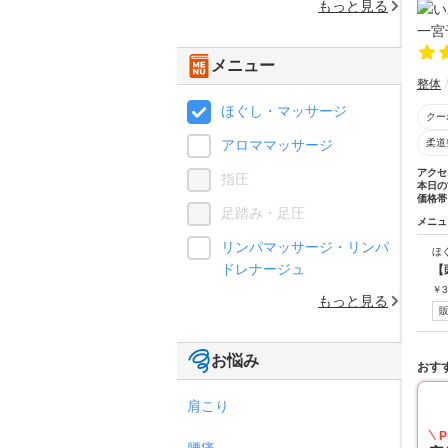
もっと見る
メニュー
整体
ほぐし・マッサージ
クー
アロママッサージ
柔道
アクセ
指圧
本日の
価格帯
足踏み・足圧
メニュ
リンパマッサージ・リンパ
ほ
ドレナージュ
【
￥
3
もっと見る
お悩み
おす
肩こり
P
腰痛