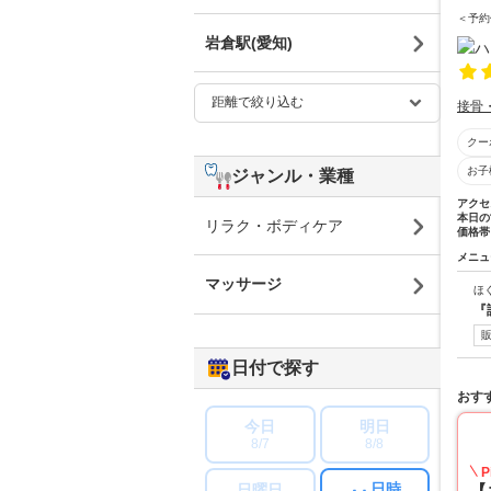
＜予約
岩倉駅(愛知)
接骨
クー
お子
ジャンル・業種
アクセ
本日の
リラク・ボディケア
価格帯
メニュ
マッサージ
ほ
『
日付で探す
おす
今日
明日
8/7
8/8
P
日時
日曜日