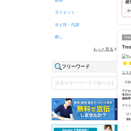
産
新
ダイエット
冷え性・代謝
癒し
店舗
Tre
もっと見る
フリーワード
エス
日祝
アクセ
本日の
価格帯
メニュ
ほ
9