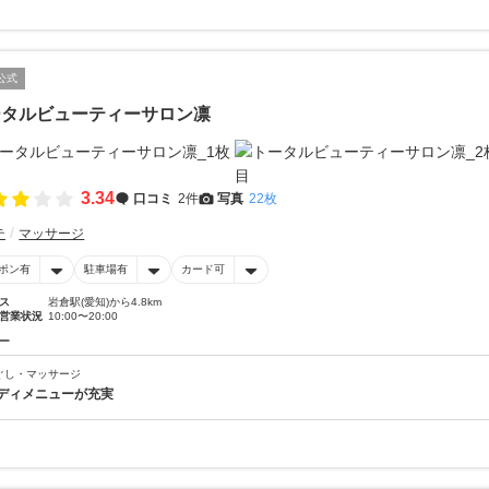
公式
ータルビューティーサロン凛
3.34
口コミ
2件
写真
22枚
テ
マッサージ
ポン有
駐車場有
カード可
ス
岩倉駅(愛知)から4.8km
営業状況
10:00〜20:00
ー
ぐし・マッサージ
ディメニューが充実