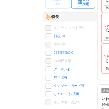
【
指定
8/9
新
特長
P
エキテン ネット予約
【
日祝OK
新
早朝OK
21時以降OK
P
24時間営業
【
クーポン有
新
駐車場有
クレジットカード可
店舗
QRコード決済可
いわ
電子マネー決済可
予約優