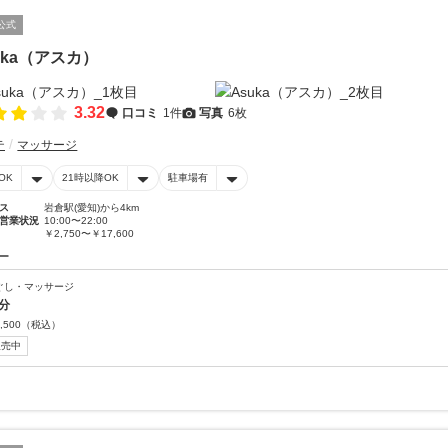
公式
uka（アスカ）
3.32
口コミ
1件
写真
6枚
テ
マッサージ
OK
21時以降OK
駐車場有
ス
岩倉駅(愛知)から4km
営業状況
10:00〜22:00
￥2,750〜￥17,600
ー
ぐし・マッサージ
0分
,500
（税込）
販売中