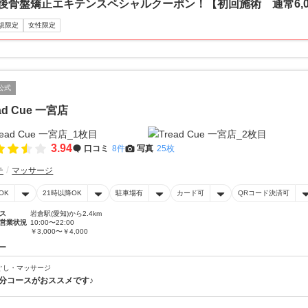
後骨盤矯正エキテンスペシャルクーポン！【初回施術 通常6,050
規限定
女性限定
公式
ad Cue 一宮店
3.94
口コミ
8件
写真
25枚
テ
マッサージ
OK
21時以降OK
駐車場有
カード可
QRコード決済可
ス
岩倉駅(愛知)から2.4km
営業状況
10:00〜22:00
￥3,000〜￥4,000
ー
ぐし・マッサージ
0分コースがおススメです♪