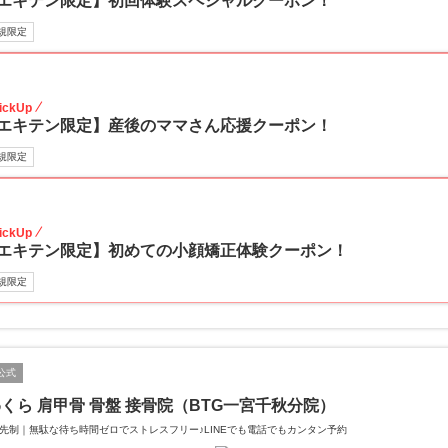
エキテン限定】初回体験スペシャルクーポン！
規限定
50
ickUp
エキテン限定】産後のママさん応援クーポン！
規限定
50
ickUp
エキテン限定】初めての小顔矯正体験クーポン！
規限定
公式
くら 肩甲骨 骨盤 接骨院（BTG一宮千秋分院）
先制｜無駄な待ち時間ゼロでストレスフリー♪LINEでも電話でもカンタン予約