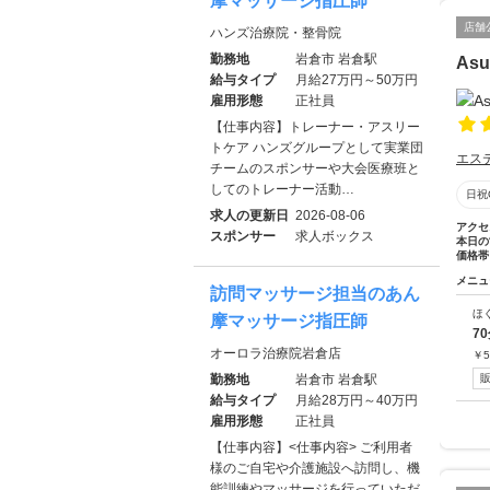
摩マッサージ指圧師
店舗
ハンズ治療院・整骨院
勤務地
岩倉市 岩倉駅
As
給与タイプ
月給27万円～50万円
雇用形態
正社員
【仕事内容】トレーナー・アスリー
トケア ハンズグループとして実業団
エス
チームのスポンサーや大会医療班と
してのトレーナー活動…
日祝
求人の更新日
2026-08-06
アクセ
スポンサー
求人ボックス
本日の
価格帯
メニュ
訪問マッサージ担当のあん
ほ
摩マッサージ指圧師
7
オーロラ治療院岩倉店
￥
5
勤務地
岩倉市 岩倉駅
給与タイプ
月給28万円～40万円
雇用形態
正社員
【仕事内容】<仕事内容> ご利用者
様のご自宅や介護施設へ訪問し、機
能訓練やマッサージを行っていただ