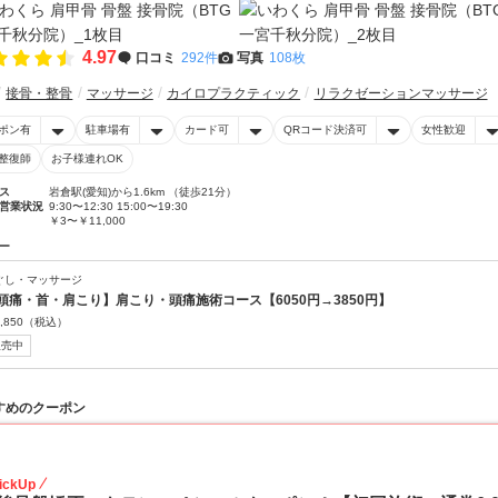
4.97
口コミ
292件
写真
108枚
接骨・整骨
マッサージ
カイロプラクティック
リラクゼーションマッサージ
ポン有
駐車場有
カード可
QRコード決済可
女性歓迎
整復師
お子様連れOK
ス
岩倉駅(愛知)から1.6km （徒歩21分）
営業状況
9:30〜12:30 15:00〜19:30
￥3〜￥11,000
ー
ぐし・マッサージ
頭痛・首・肩こり】肩こり・頭痛施術コース【6050円→3850円】
,850
（税込）
販売中
すめのクーポン
27
ickUp