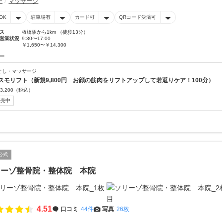
テ
マッサージ
OK
駐車場有
カード可
QRコード決済可
ス
板橋駅から1km （徒歩13分）
営業状況
9:30〜17:00
￥1,650〜￥14,300
ー
ぐし・マッサージ
スモリフト（新規9,800円 お顔の筋肉をリフトアップして若返りケア！100分）
3,200
（税込）
販売中
公式
リーゾ整骨院・整体院 本院
4.51
口コミ
44件
写真
26枚