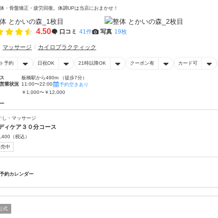
体・骨盤矯正・疲労回復。体調UPは当店におまかせ！
4.50
口コミ
41件
写真
19枚
マッサージ
カイロプラクティック
ト予約
日祝OK
21時以降OK
クーポン有
カード可
ス
板橋駅から490m （徒歩7分）
営業状況
11:00〜22:00
予約空きあり
￥1,000〜￥12,000
ー
ぐし・マッサージ
ディケア３０分コース
,400
（税込）
販売中
予約カレンダー
公式