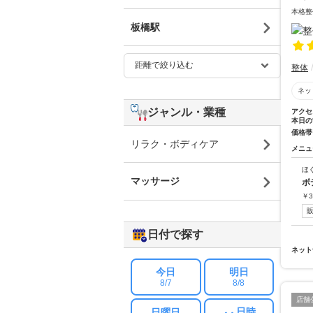
本格整
板橋駅
整体
ネッ
ジャンル・業種
アクセ
本日の
価格帯
リラク・ボディケア
メニュ
ほ
マッサージ
ボ
￥
3
日付で探す
ネット
今日
明日
8/7
8/8
店舗
日時
日曜日