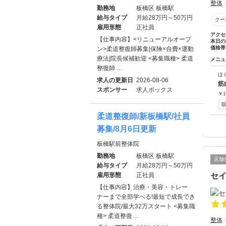
整体
勤務地
板橋区 板橋駅
給与タイプ
月給28万円～50万円
クー
雇用形態
正社員
アクセ
【仕事内容】<リニューアルオープ
本日の
価格帯
ン>柔道整復師募集|保険×自費×運動
療法|院長候補歓迎 <募集職種> 柔道
メニュ
整復師 …
ほ
求人の更新日
2026-08-06
筋
スポンサー
求人ボックス
￥
1
柔道整復師/新板橋駅/社員
募集/8月6日更新
板橋駅前整体院
勤務地
板橋区 板橋駅
店舗
給与タイプ
月給28万円～50万円
雇用形態
正社員
セ
【仕事内容】治療・美容・トレー
ナーまで全部学べる!最短で成長でき
る整体院/最大32万スタート <募集職
種> 柔道整復…
整体