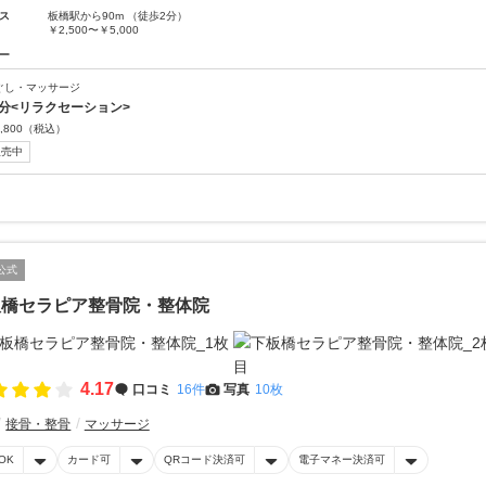
ス
板橋駅から90m （徒歩2分）
￥2,500〜￥5,000
ー
ぐし・マッサージ
0分<リラクセーション>
,800
（税込）
販売中
公式
板橋セラピア整骨院・整体院
4.17
口コミ
16件
写真
10枚
接骨・整骨
マッサージ
OK
カード可
QRコード決済可
電子マネー決済可