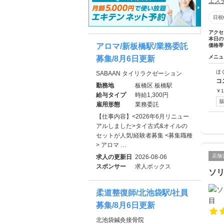
エス
日祝
アクセ
本日の
アロマ/新板橋駅/業務委託
価格帯
メニュ
募集/8月6日更新
ほ
SABAAN タイリラクゼーション
コ
勤務地
板橋区 板橋駅
￥
1
給与タイプ
時給1,300円
雇用形態
業務委託
【仕事内容】<2026年6月リニュー
アルしました>タイ古式&オイルの
セットが人気!経験者募集 <募集職種
> アロマ …
店舗
求人の更新日
2026-08-06
スポンサー
求人ボックス
ソ
柔道整復師/北池袋駅/社員
募集/8月6日更新
北池袋鍼灸接骨院