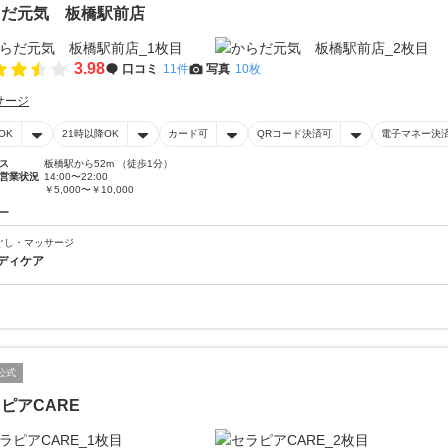
らだ元気 板橋駅前店
3.98
口コミ
11件
写真
10枚
サージ
OK
21時以降OK
カード可
QRコード決済可
電子マネー決
ス
板橋駅から52m （徒歩1分）
営業状況
14:00〜22:00
￥5,000〜￥10,000
ー
ぐし・マッサージ
ディケア
公式
ピアCARE