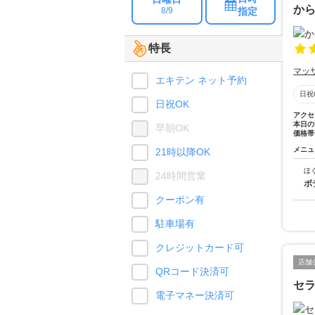
か
指定
8/9
特長
マッ
エキテン ネット予約
日祝
日祝OK
アクセ
本日の
早朝OK
価格帯
メニュ
21時以降OK
ほ
24時間営業
ボ
クーポン有
駐車場有
クレジットカード可
店舗
QRコード決済可
セラ
電子マネー決済可