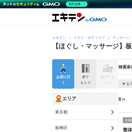
無料診断
エキテン
リラク・ボディケア
マッサージ
【ほぐし・マッサージ】
検索条
お店に行
来て
届けても
く
もらう
らう
エ
エリア
8
件
東京都
店舗
板橋区
整体