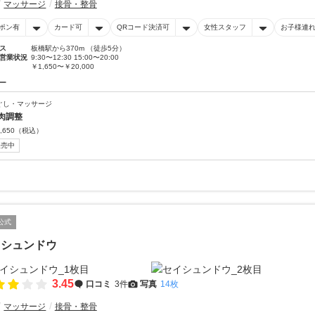
マッサージ
接骨・整骨
ポン有
カード可
QRコード決済可
女性スタッフ
お子様連れ
ス
板橋駅から370m （徒歩5分）
営業状況
9:30〜12:30 15:00〜20:00
￥1,650〜￥20,000
ー
ぐし・マッサージ
肉調整
,650
（税込）
販売中
公式
イシュンドウ
3.45
口コミ
3件
写真
14枚
マッサージ
接骨・整骨