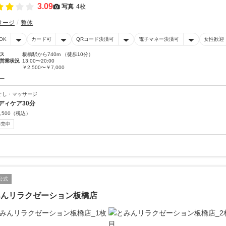
3.09
写真
4枚
サージ
整体
OK
カード可
QRコード決済可
電子マネー決済可
女性歓迎
ス
板橋駅から740m （徒歩10分）
営業状況
13:00〜20:00
￥2,500〜￥7,000
ー
ぐし・マッサージ
ディケア30分
,500
（税込）
販売中
公式
みんリラクゼーション板橋店