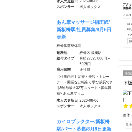
求人の更新日
2026-08-06
アクセ
スポンサー
求人ボックス
価格帯
メニュ
あん摩マッサージ指圧師/
ほ
新板橋駅/社員募集/8月6日
6
￥
2
更新
板橋駅前整体院
勤務地
板橋区 板橋駅
給与タイプ
月給27万5,000円～
50万円
雇用形態
正社員
店舗
【仕事内容】治療・美容・トレー
ナー・開業など幅広く学び成長でき
下
る!/給与最大32万スタート <募集職
種> あん摩マッ…
求人の更新日
2026-08-06
スポンサー
求人ボックス
整体
カイロプラクター/新板橋
日祝
駅/パート募集/8月6日更新