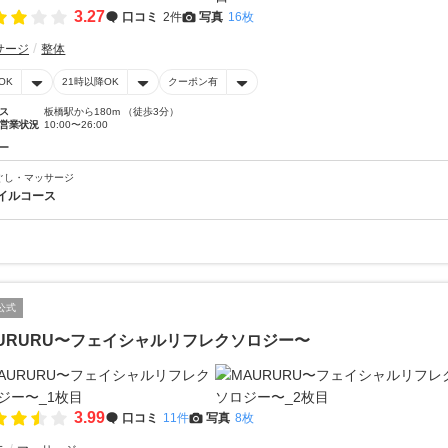
3.27
口コミ
2件
写真
16枚
サージ
整体
OK
21時以降OK
クーポン有
ス
板橋駅から180m （徒歩3分）
営業状況
10:00〜26:00
ー
ぐし・マッサージ
イルコース
公式
URURU〜フェイシャルリフレクソロジー〜
3.99
口コミ
11件
写真
8枚