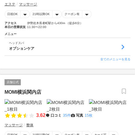
エステ
マッサージ
日祝OK
21時以降OK
クーポン有
アクセス
伊勢佐木長者町駅から430m （徒歩6分）
本日の営業状況
11:30〜22:00
メニュー
ヘッドスパ
オプションケア
全てのメニューを見る
店舗公式
MOMI横浜関内店
3.62
口コミ
35件
写真
15枚
マッサージ
整体
日祝OK
21時以降OK
クーポン有
カード可