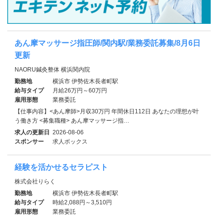
あん摩マッサージ指圧師/関内駅/業務委託募集/8月6日
更新
NAORU鍼灸整体 横浜関内院
勤務地
横浜市 伊勢佐木長者町駅
給与タイプ
月給26万円～60万円
雇用形態
業務委託
【仕事内容】<あん摩師>月収30万円 年間休日112日 あなたの理想が叶
う働き方 <募集職種> あん摩マッサージ指…
求人の更新日
2026-08-06
スポンサー
求人ボックス
経験を活かせるセラピスト
株式会社りらく
勤務地
横浜市 伊勢佐木長者町駅
給与タイプ
時給2,088円～3,510円
雇用形態
業務委託