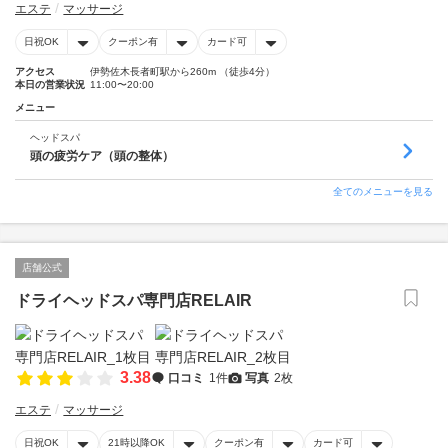
エステ
マッサージ
日祝OK
クーポン有
カード可
アクセス
伊勢佐木長者町駅から260m （徒歩4分）
本日の営業状況
11:00〜20:00
メニュー
ヘッドスパ
頭の疲労ケア（頭の整体）
全てのメニューを見る
店舗公式
ドライヘッドスパ専門店RELAIR
3.38
口コミ
1件
写真
2枚
エステ
マッサージ
日祝OK
21時以降OK
クーポン有
カード可