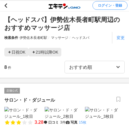
ログイン・登録
【ヘッドスパ】伊勢佐木長者町駅周辺の
おすすめマッサージ店
変更
検索条件
伊勢佐木長者町駅
マッサージ
ヘッドスパ
日祝OK
21時以降OK
8
件
店舗公式
サロン・ド・ダジュール
3.28
口コミ
3件
写真
15枚