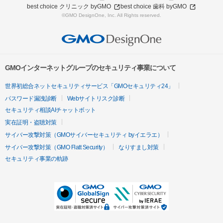
best choice クリニック byGMO
best choice 歯科 byGMO
©GMO DesignOne, Inc. All Rights reserved.
GMOインターネットグループのセキュリティ事業について
世界初総合ネットセキュリティサービス「GMOセキュリティ24」
パスワード漏洩診断
Webサイトリスク診断
セキュリティ相談AIチャットボット
実在証明・盗聴対策
サイバー攻撃対策（GMOサイバーセキュリティ byイエラエ）
サイバー攻撃対策（GMO Flatt Security）
なりすまし対策
セキュリティ事業の軌跡