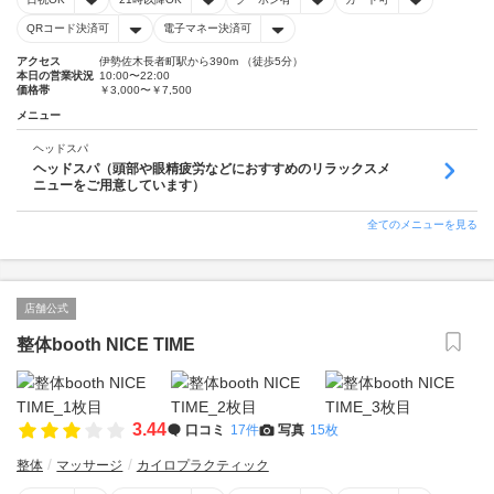
QRコード決済可
電子マネー決済可
アクセス
伊勢佐木長者町駅から390m （徒歩5分）
本日の営業状況
10:00〜22:00
価格帯
￥3,000〜￥7,500
メニュー
ヘッドスパ
ヘッドスパ（頭部や眼精疲労などにおすすめのリラックスメ
ニューをご用意しています）
全てのメニューを見る
店舗公式
整体booth NICE TIME
3.44
口コミ
17件
写真
15枚
整体
マッサージ
カイロプラクティック