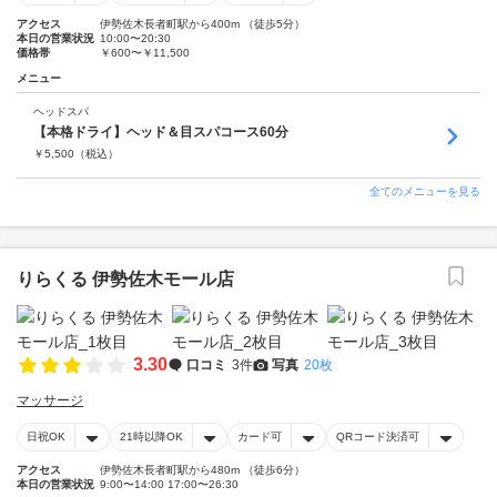
アクセス
伊勢佐木長者町駅から400m （徒歩5分）
本日の営業状況
10:00〜20:30
価格帯
￥600〜￥11,500
メニュー
ヘッドスパ
【本格ドライ】ヘッド＆目スパコース60分
￥
5,500
（税込）
全てのメニューを見る
りらくる 伊勢佐木モール店
3.30
口コミ
3件
写真
20枚
マッサージ
日祝OK
21時以降OK
カード可
QRコード決済可
アクセス
伊勢佐木長者町駅から480m （徒歩6分）
本日の営業状況
9:00〜14:00 17:00〜26:30