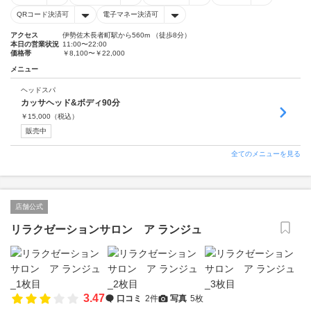
QRコード決済可
電子マネー決済可
アクセス
伊勢佐木長者町駅から560m （徒歩8分）
本日の営業状況
11:00〜22:00
価格帯
￥8,100〜￥22,000
メニュー
ヘッドスパ
カッサヘッド&ボディ90分
￥
15,000
（税込）
販売中
全てのメニューを見る
店舗公式
リラクゼーションサロン ア ランジュ
3.47
口コミ
2件
写真
5枚