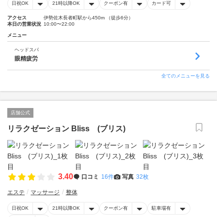
日祝OK
21時以降OK
クーポン有
カード可
アクセス
伊勢佐木長者町駅から450m （徒歩6分）
本日の営業状況
10:00〜22:00
メニュー
ヘッドスパ
眼精疲労
全てのメニューを見る
店舗公式
リラクゼーション Bliss (ブリス)
3.40
口コミ
16件
写真
32枚
エステ
マッサージ
整体
日祝OK
21時以降OK
クーポン有
駐車場有