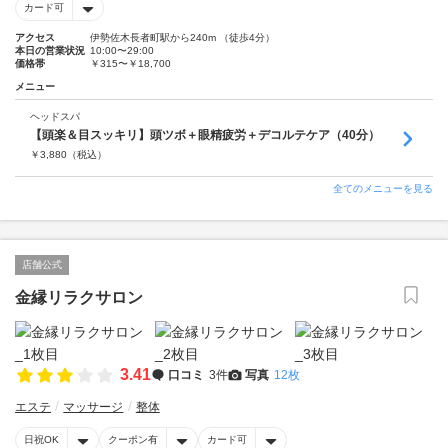
カード可
アクセス
伊勢佐木長者町駅から240m （徒歩4分）
本日の営業状況
10:00〜29:00
価格帯
￥315〜￥18,700
メニュー
ヘッドスパ
【頭楽＆目スッキリ】頭ツボ＋眼精疲労＋デコルテケア（40分）
￥
3,880
（税込）
全てのメニューを見る
店舗公式
金縁リラクサロン
3.41
口コミ
3件
写真
12枚
エステ
マッサージ
整体
日祝OK
クーポン有
カード可