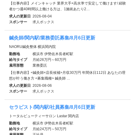
【仕事内容】メインキャッチ 業界大手×高水準で安定して働けます/ 経験
者かつ週40時間以上働ける方は、1施術あたり2…
求人の更新日
2026-08-04
スポンサー
求人ボックス
鍼灸師/関内駅/業務委託募集/8月6日更新
NAORU鍼灸整体 横浜関内院
勤務地
横浜市 伊勢佐木長者町駅
給与タイプ
月給26万円～60万円
雇用形態
業務委託
【仕事内容】<鍼灸師×店長候補>月収30万円 年間休日112日 あなたの理
想が叶う働き方 <募集職種> 鍼灸師 …
求人の更新日
2026-08-06
スポンサー
求人ボックス
セラピスト/関内駅/社員募集/8月6日更新
トータルビューティーサロン Lastar 関内店
勤務地
横浜市 伊勢佐木長者町駅
給与タイプ
月給24万円～50万円
雇用形態
正社員