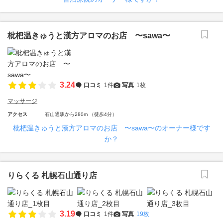
枇杷温きゅうと漢方アロマのお店 〜sawa〜
3.24
口コミ
1件
写真
1枚
マッサージ
アクセス
石山通駅から280m （徒歩4分）
枇杷温きゅうと漢方アロマのお店 〜sawa〜のオーナー様です
か？
りらくる 札幌石山通り店
3.19
口コミ
1件
写真
19枚