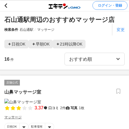
ログイン・登録
石山通駅周辺のおすすめマッサージ店
変更
検索条件
石山通駅
マッサージ
日祝OK
早朝OK
21時以降OK
16
件
店舗公式
山鼻マッサージ室
3.37
口コミ
2件
写真
1枚
マッサージ
日祝OK
駐車場有