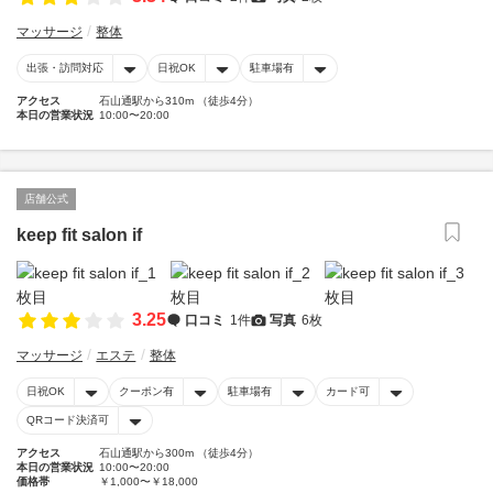
マッサージ
整体
出張・訪問対応
日祝OK
駐車場有
アクセス
石山通駅から310m （徒歩4分）
本日の営業状況
10:00〜20:00
店舗公式
keep fit salon if
3.25
口コミ
1件
写真
6枚
マッサージ
エステ
整体
日祝OK
クーポン有
駐車場有
カード可
QRコード決済可
アクセス
石山通駅から300m （徒歩4分）
本日の営業状況
10:00〜20:00
価格帯
￥1,000〜￥18,000