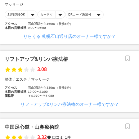
マッサージ
21時以降OK
カード可
QRコード決済可
アクセス
石山通駅から460m （徒歩6分）
本日の営業状況
9:00〜26:00
りらくる 札幌石山通り店のオーナー様ですか？
リフトアップ&リンパ療法椿
3.08
整体
エステ
マッサージ
アクセス
石山通駅から330m （徒歩5分）
本日の営業状況
10:00〜21:00
価格帯
￥4,070〜￥5,980
リフトアップ&リンパ療法椿のオーナー様ですか？
中国足心道・山鼻療術院
3.32
口コミ
1件