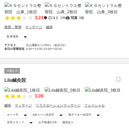
3.24
口コミ
1件
写真
3枚
接骨・整骨
マッサージ
鍼灸
駐車場有
アクセス
石山通駅から160m （徒歩3分）
本日の営業状況
9:00〜13:00 15:00〜20:00
店舗公式
Lila鍼灸院
3.09
鍼灸
マッサージ
リラクゼーションマッサージ
フェイシャル
カード可
QRコード決済可
電子マネー決済可
女性スタッフ
お子様連れOK
個室あり