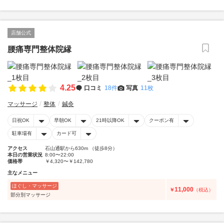
店舗公式
腰痛専門整体院縁
4.25
口コミ
18件
写真
11枚
マッサージ
整体
鍼灸
日祝OK
早朝OK
21時以降OK
クーポン有
駐車場有
カード可
アクセス
石山通駅から630m （徒歩8分）
本日の営業状況
8:00〜22:00
価格帯
￥4,320〜￥142,780
主なメニュー
ほぐし・マッサージ
11,000
￥
（税込）
部分別マッサージ