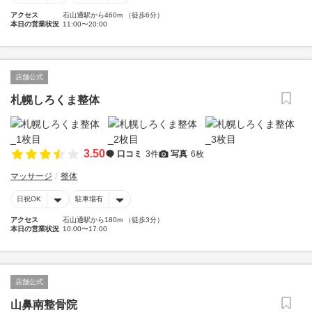
アクセス
石山通駅から460m （徒歩6分）
本日の営業状況
11:00〜20:00
店舗公式
札幌しろくま整体
3.50
口コミ
3件
写真
6枚
マッサージ
整体
日祝OK
駐車場有
アクセス
石山通駅から180m （徒歩3分）
本日の営業状況
10:00〜17:00
店舗公式
山鼻南整骨院