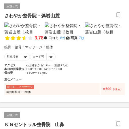
店舗公式
さわやか整骨院・藻岩山麓
3.78
口コミ
8件
写真
7枚
接骨・整骨
マッサージ
整体
駐車場有
カード可
アクセス
石山通駅から1.7km （徒歩22分）
本日の営業状況
9:00〜12:00 14:00〜19:00
価格帯
￥500〜￥3,960
主なメニュー
ほぐし・マッサージ
500
￥
（税込）
瞬間頚椎矯正+整体
店舗公式
ＫＧセントラル整骨院 山鼻