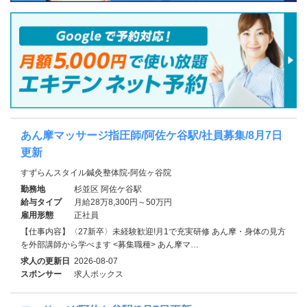
あん摩マッサージ指圧師/阿佐ケ谷駅/社員募集/8月7日
更新
すずらんスタイル鍼灸整体院-阿佐ヶ谷院
勤務地
杉並区 阿佐ケ谷駅
給与タイプ
月給28万8,300円～50万円
雇用形態
正社員
【仕事内容】〈27新卒〉未経験歓迎!月1で充実研修 あん摩・身体の見方
を外部講師から学べます <募集職種> あん摩マ…
求人の更新日
2026-08-07
スポンサー
求人ボックス