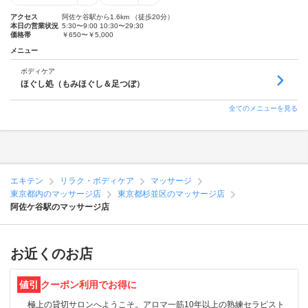
アクセス
阿佐ケ谷駅から1.6km （徒歩20分）
本日の営業状況
5:30〜9:00 10:30〜29:30
価格帯
￥650〜￥5,000
メニュー
ボディケア
ほぐし処（もみほぐし＆足つぼ）
全てのメニューを見る
エキテン
リラク・ボディケア
マッサージ
東京都内のマッサージ店
東京都杉並区のマッサージ店
阿佐ケ谷駅のマッサージ店
お近くのお店
値引
クーポン利用でお得に
極上の貸切サロンへようこそ。アロマ一筋10年以上の熟練セラピスト