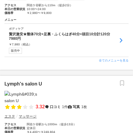
アクセス
阿佐ケ谷駅から110m （徒歩2分）
本日の営業状況
10:00〜24:00
価格帯
￥2,980〜￥9,800
メニュー
ボディケア
贅沢激安★整体70分+足裏・ふくらはぎ40分+頭目10分計120分
7980円
￥
7,980
（税込）
販売中
全てのメニューを見る
Lymph's salon U
3.32
口コミ
1件
写真
1枚
エステ
マッサージ
アクセス
阿佐ケ谷駅から1000m （徒歩13分）
本日の営業状況
定休日
価格帯
￥4,400〜￥249,804