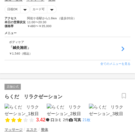
日祝OK
カード可
アクセス
阿佐ケ谷駅から1.6km （徒歩20分）
本日の営業状況
11:00〜20:30
価格帯
￥480〜￥35,000
メニュー
ボディケア
「鍼灸施術」
￥
1,540
（税込）
全てのメニューを見る
店舗公式
らくだ リラクゼーション
3.42
口コミ
2件
写真
21枚
マッサージ
エステ
整体