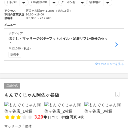
日祝OK
21時以降OK
クーポン有
駐車場有
アクセス
阿佐ケ谷駅から1.2km （徒歩16分）
本日の営業状況
10:00〜19:00
価格帯
￥3,300〜￥12,690
メニュー
ボディケア
ほぐし・マッサージ60分+フットオイル・足裏リフレ45分のセッ
ト
￥
12,690
（税込）
販売中
全てのメニューを見る
店舗公式
もんでくじゃん阿佐ヶ谷店
3.29
口コミ
3件
写真
4枚
マッサージ
整体