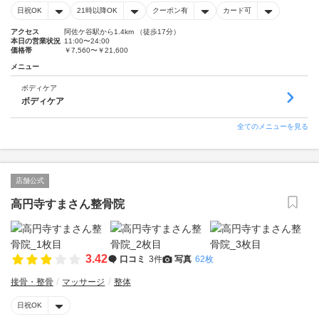
日祝OK
21時以降OK
クーポン有
カード可
アクセス
阿佐ケ谷駅から1.4km （徒歩17分）
本日の営業状況
11:00〜24:00
価格帯
￥7,560〜￥21,600
メニュー
ボディケア
ボディケア
全てのメニューを見る
店舗公式
高円寺すまさん整骨院
3.42
口コミ
3件
写真
62枚
接骨・整骨
マッサージ
整体
日祝OK