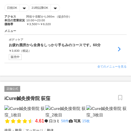
日祝OK
21時以降OK
アクセス
阿佐ケ谷駅から360m （徒歩5分）
本日の営業状況
10:00〜23:00
価格帯
￥3,500〜￥6,020
メニュー
ボディケア
お疲れ箇所から全身をしっかり手もみのコースです。60分
￥
3,830
（税込）
販売中
全てのメニューを見る
店舗公式
iCure鍼灸接骨院 荻窪
4.61
口コミ
58件
写真
15枚
接骨・整骨
マッサージ
整体