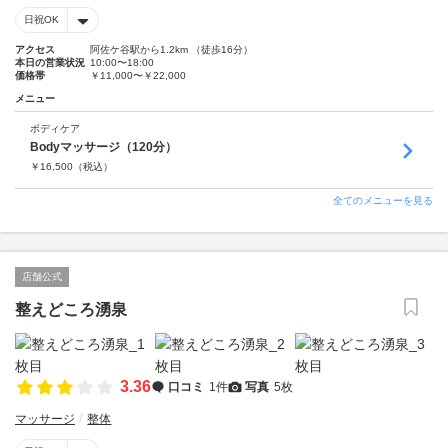
日祝OK
アクセス
阿佐ケ谷駅から1.2km （徒歩16分）
本日の営業状況
10:00〜18:00
価格帯
￥11,000〜￥22,000
メニュー
ボディケア
Bodyマッサージ（120分）
￥
16,500
（税込）
全てのメニューを見る
店舗公式
整えどころ湧泉
3.36
口コミ
1件
写真
5枚
マッサージ
整体