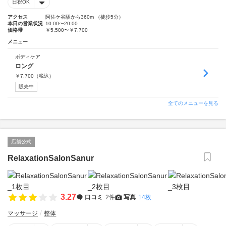
日祝OK
アクセス
阿佐ケ谷駅から360m （徒歩5分）
本日の営業状況
10:00〜20:00
価格帯
￥5,500〜￥7,700
メニュー
ボディケア
ロング
￥
7,700
（税込）
販売中
全てのメニューを見る
店舗公式
RelaxationSalonSanur
3.27
口コミ
2件
写真
14枚
マッサージ
整体