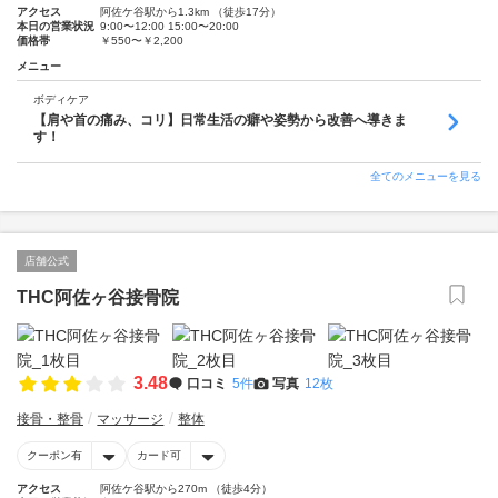
アクセス
阿佐ケ谷駅から1.3km （徒歩17分）
本日の営業状況
9:00〜12:00 15:00〜20:00
価格帯
￥550〜￥2,200
メニュー
ボディケア
【肩や首の痛み、コリ】日常生活の癖や姿勢から改善へ導きま
す！
全てのメニューを見る
店舗公式
THC阿佐ヶ谷接骨院
3.48
口コミ
5件
写真
12枚
接骨・整骨
マッサージ
整体
クーポン有
カード可
アクセス
阿佐ケ谷駅から270m （徒歩4分）