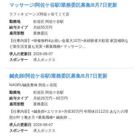
マッサージ/阿佐ケ谷駅/業務委託募集/8月7日更新
ラフィネ ビーンズ阿佐ヶ谷てくて店
勤務地
杉並区 阿佐ケ谷駅
給与タイプ
月給55万円
雇用形態
業務委託
【仕事内容】<研修無料&お祝い金最大10万>未経験者大歓迎 家賃補助な
ど新生活支援も充実 <募集職種> マッサージ…
求人の更新日
2026-08-07
スポンサー
求人ボックス
鍼灸師/阿佐ケ谷駅/業務委託募集/8月7日更新
NAORU鍼灸整体 阿佐ヶ谷院
勤務地
杉並区 阿佐ケ谷駅
給与タイプ
月給26万円～60万円
雇用形態
業務委託
【仕事内容】<鍼灸師×エリマネ>月収30万円 年間休日112日 あなたの理
想が叶う働き方 <募集職種> 鍼灸師 …
求人の更新日
2026-08-07
スポンサー
求人ボックス