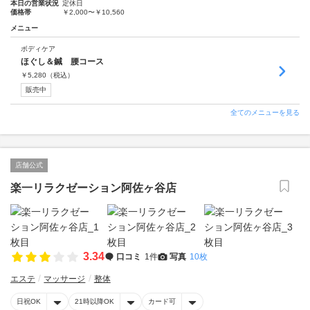
本日の営業状況
定休日
価格帯
￥2,000〜￥10,560
メニュー
ボディケア
ほぐし＆鍼 腰コース
￥
5,280
（税込）
販売中
全てのメニューを見る
店舗公式
楽一リラクゼーション阿佐ヶ谷店
3.34
口コミ
1件
写真
10枚
エステ
マッサージ
整体
日祝OK
21時以降OK
カード可