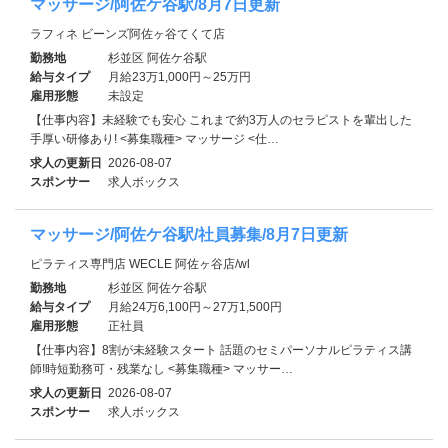
マッサージ/阿佐ケ谷駅/8月7日更新
ラフィネ ビーンズ阿佐ヶ谷てくて店
勤務地
杉並区 阿佐ケ谷駅
給与タイプ
月給23万1,000円～25万円
雇用形態
未設定
【仕事内容】未経験でも安心 これまで約3万人のセラピストを輩出した
手厚い研修あり! <募集職種> マッサージ <仕…
求人の更新日
2026-08-07
スポンサー
求人ボックス
マッサージ/阿佐ケ谷駅/社員募集/8月7日更新
ピラティス専門店 WECLE 阿佐ヶ谷店/wl
勤務地
杉並区 阿佐ケ谷駅
給与タイプ
月給24万6,100円～27万1,500円
雇用形態
正社員
【仕事内容】8割が未経験スタート 話題のセミパーソナルピラティス講
師!時短勤務可・残業なし <募集職種> マッサー…
求人の更新日
2026-08-07
スポンサー
求人ボックス