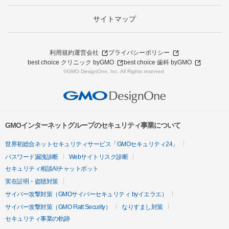
サイトマップ
利用規約
運営会社
プライバシーポリシー
best choice クリニック byGMO
best choice 歯科 byGMO
©GMO DesignOne, Inc. All Rights reserved.
GMOインターネットグループのセキュリティ事業について
世界初総合ネットセキュリティサービス「GMOセキュリティ24」
パスワード漏洩診断
Webサイトリスク診断
セキュリティ相談AIチャットボット
実在証明・盗聴対策
サイバー攻撃対策（GMOサイバーセキュリティ byイエラエ）
サイバー攻撃対策（GMO Flatt Security）
なりすまし対策
セキュリティ事業の軌跡