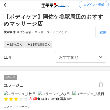
ログイン・登録
【ボディケア】阿佐ケ谷駅周辺のおすす
めマッサージ店
変更
検索条件
阿佐ケ谷駅
マッサージ
ボディケア
日祝OK
21時以降OK
11
件
店舗公式
ユラージュ
3.40
口コミ
3件
写真
5枚
エステ
マッサージ