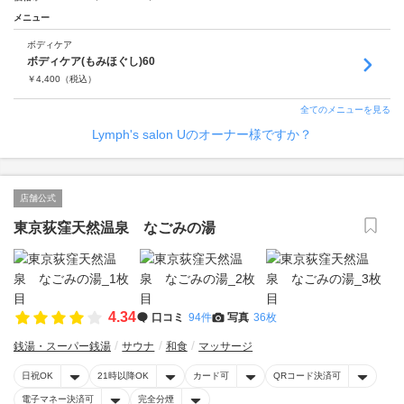
メニュー
ボディケア
ボディケア(もみほぐし)60
￥
4,400
（税込）
全てのメニューを見る
Lymph's salon Uのオーナー様ですか？
店舗公式
東京荻窪天然温泉 なごみの湯
4.34
口コミ
94件
写真
36枚
銭湯・スーパー銭湯
サウナ
和食
マッサージ
日祝OK
21時以降OK
カード可
QRコード決済可
電子マネー決済可
完全分煙