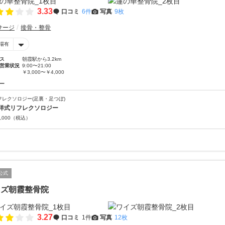
3.33
口コミ
6件
写真
9枚
サージ
接骨・整骨
場有
ス
朝霞駅から3.2km
営業状況
9:00〜21:00
￥3,000〜￥4,000
ー
フレクソロジー(足裏・足つぼ)
洋式リフレクソロジー
,000
（税込）
公式
イズ朝霞整骨院
3.27
口コミ
1件
写真
12枚