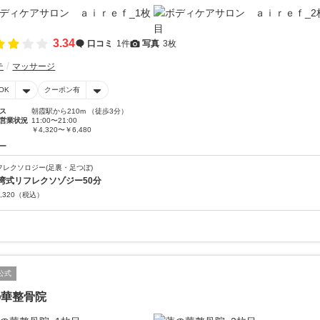
3.34
口コミ
1件
写真
3枚
テ
マッサージ
OK
クーポン有
ス
朝霞駅から210m （徒歩3分）
営業状況
11:00〜21:00
￥4,320〜￥6,480
ー
フレクソロジー(足裏・足つぼ)
湾式リフレクソゾジー50分
,320
（税込）
公式
の華整骨院