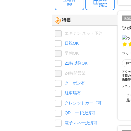
指定
8/8
店舗
特長
ツ
エキテン ネット予約
日祝OK
早朝OK
マッ
21時以降OK
QR
アクセ
24時間営業
本日の
価格帯
クーポン有
メニュ
駐車場有
リ
足
クレジットカード可
QRコード決済可
電子マネー決済可