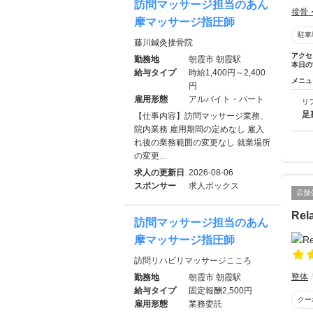
訪問マッサージ担当のあん
接骨
摩マッサージ指圧師
駐車
藤川鍼灸接骨院
アクセ
勤務地
朝霞市 朝霞駅
本日の
給与タイプ
時給1,400円～2,400
メニュ
円
雇用形態
アルバイト・パート
リ
足
【仕事内容】訪問マッサージ業務、
院内業務 雇用期間の定めなし 雇入
れ後の業務範囲の変更なし 就業場所
の変更…
求人の更新日
2026-08-06
スポンサー
求人ボックス
店舗
Rel
訪問マッサージ担当のあん
摩マッサージ指圧師
訪問リハビリマッサージこころ
整体
勤務地
朝霞市 朝霞駅
給与タイプ
固定報酬2,500円
クー
雇用形態
業務委託