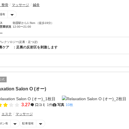
・整骨
マッサージ
鍼灸
場有
ス
朝霞駅から1.5km （徒歩19分）
営業状況
12:00〜21:00
ー
フレクソロジー(足裏・足つぼ)
裏ケア ：足裏の反射区を刺激します
公式
axation Salon O (オー)
3.27
口コミ
1件
写真
10枚
エステ
マッサージ
ポン有
駐車場有