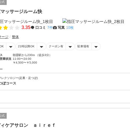
公式
圧マッサージルーム快
3.35
口コミ
7件
写真
10枚
サージ
整体
OK
21時以降OK
クーポン有
駐車場有
ス
朝霞駅から230m （徒歩3分）
営業状況
11:00〜24:00
￥4,500〜￥5,000
ー
フレクソロジー(足裏・足つぼ)
つぼコース
公式
ディケアサロン ａｉｒｅｆ