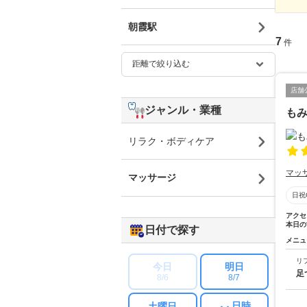
朝霞駅
7
件
店舗
ジャンル・業種
も
リラク・ボディケア
マッ
マッサージ
日祝
アクセ
本日の
日付で探す
メニュ
リ
今日
明日
足
8/6
8/7
日時
土曜日