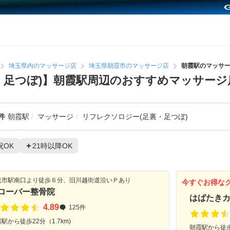
埼玉県内のマッサージ店
埼玉県朝霞市のマッサージ店
朝霞駅のマッサ
・足つぼ)】朝霞駅周辺のおすすめマッサージ
件
朝霞駅
マッサージ
リフレクソロジー(足裏・足つぼ)
祝OK
21時以降OK
光市駅南口より徒歩６分、旧川越街道沿いＰあり
今すぐお得な
ローバー整骨院
はばたき
4.89
125件
駅から徒歩22分（1.7km)
朝霞駅から徒歩2