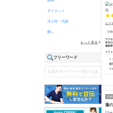
ダイエット
冷え性・代謝
エス
癒し
日祝
アクセ
もっと見る
本日の
価格帯
メニュ
フリーワード
リ
台
￥
4
店舗
蓮