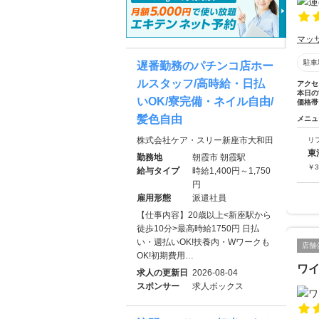
マッ
駐車
遅番勤務のパチンコ店ホー
ルスタッフ/高時給・日払
アクセ
本日の
いOK/寮完備・ネイル自由/
価格帯
髪色自由
メニュ
株式会社ケア・スリー新座市大和田
リ
東
勤務地
朝霞市 朝霞駅
￥
3
給与タイプ
時給1,400円～1,750
円
雇用形態
派遣社員
【仕事内容】20歳以上<新座駅から
徒歩10分>最高時給1750円 日払
い・週払いOK!扶養内・Wワークも
店舗
OK!初期費用…
ワ
求人の更新日
2026-08-04
スポンサー
求人ボックス