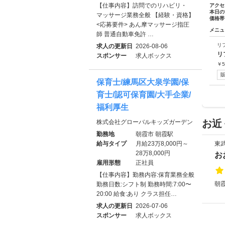
【仕事内容】訪問でのリハビリ・
アクセ
本日の
マッサージ業務全般 【経験・資格】
価格帯
<応募要件> あん摩マッサージ指圧
メニュ
師 普通自動車免許 …
リ
求人の更新日
2026-08-06
リ
スポンサー
求人ボックス
￥
5
保育士/練馬区大泉学園/保
育士/認可保育園/大手企業/
福利厚生
お近
株式会社グローバルキッズガーデン
勤務地
朝霞市 朝霞駅
給与タイプ
月給23万8,000円～
東
28万8,000円
お
雇用形態
正社員
【仕事内容】勤務内容:保育業務全般
朝霞
勤務日数:シフト制 勤務時間:7:00〜
20:00 給食:あり クラス担任…
求人の更新日
2026-07-06
スポンサー
求人ボックス