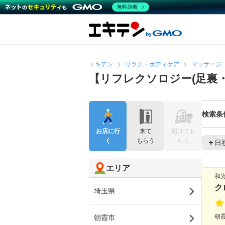
無料診断
エキテン
リラク・ボディケア
マッサージ
【リフレクソロジー(足裏
検索条
お店に行
来て
届けても
く
もらう
らう
日
エリア
和
ク
埼玉県
朝霞
朝霞市