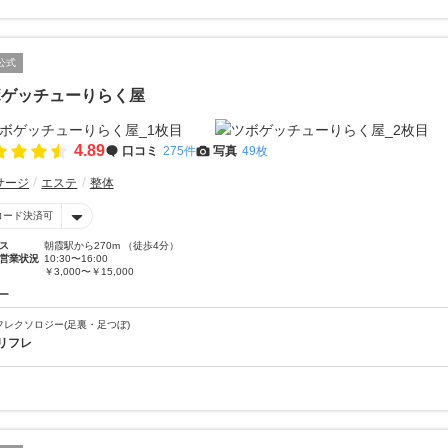
公式
ボゲッチューりらく屋
4.89
口コミ
275件
写真
49枚
サージ
エステ
整体
コード決済可
ス
朝霞駅から270m （徒歩4分）
営業状況
10:30〜16:00
￥3,000〜￥15,000
ー
フレクソロジー(足裏・足つぼ)
リフレ