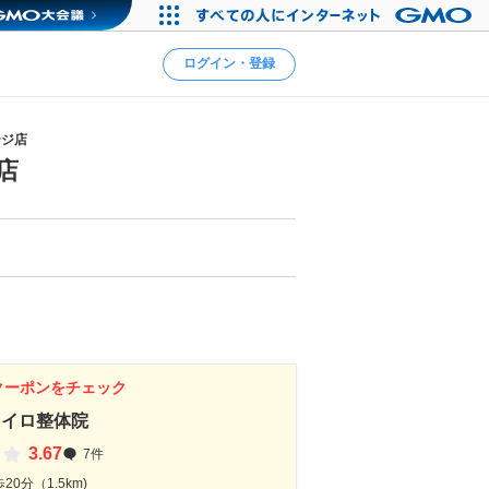
ログイン・登録
ージ店
店
クーポンをチェック
カイロ整体院
3.67
7件
0分（1.5km)