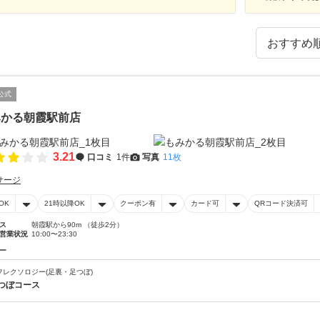
公式
みかる朝霞駅前店
3.21
口コミ
1件
写真
11枚
サージ
OK
21時以降OK
クーポン有
カード可
QRコード決済可
ス
朝霞駅から90m （徒歩2分）
営業状況
10:00〜23:30
ー
フレクソロジー(足裏・足つぼ)
つぼコース