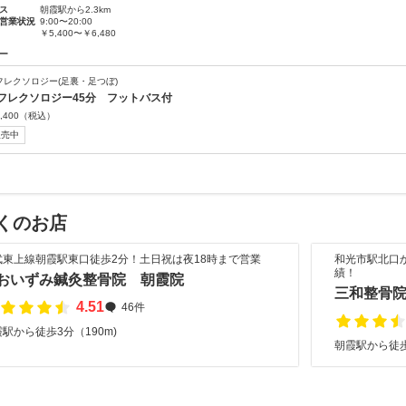
ス
朝霞駅から2.3km
営業状況
9:00〜20:00
￥5,400〜￥6,480
ー
フレクソロジー(足裏・足つぼ)
フレクソロジー45分 フットバス付
,400
（税込）
販売中
くのお店
武東上線朝霞駅東口徒歩2分！土日祝は夜18時まで営業
和光市駅北口
績！
おいずみ鍼灸整骨院 朝霞院
三和整骨
4.51
46件
駅から徒歩3分（190m)
朝霞駅から徒歩1