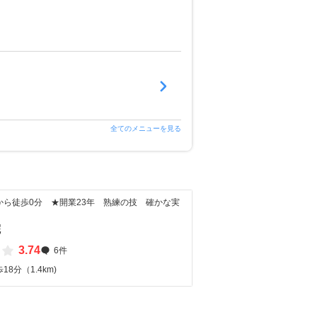
全てのメニューを見る
から徒歩0分 ★開業23年 熟練の技 確かな実
院
3.74
6件
8分（1.4km)