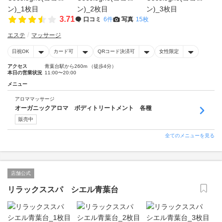
3.71
口コミ
6件
写真
15枚
エステ
マッサージ
日祝OK
カード可
QRコード決済可
女性限定
アクセス
青葉台駅から260m （徒歩4分）
本日の営業状況
11:00〜20:00
メニュー
アロママッサージ
オーガニックアロマ ボディトリートメント 各種
販売中
全てのメニューを見る
店舗公式
リラックススパ シエル青葉台