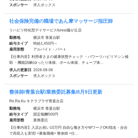
スポンサー
求人ボックス
社会保険完備の職場であん摩マッサージ指圧師
リハビリ特化型デイサービスfureai藤が丘店
勤務地
横浜市 青葉台駅
給与タイプ
時給1,450円～
雇用形態
アルバイト・パート
【仕事内容】利用者さまの健康状態チェック ・パワーリハビリマシン補
助 ・機能訓練(ゆったり体操、ボール体操、チューブ体…
求人の更新日
2026-08-06
スポンサー
求人ボックス
整体師/青葉台駅/業務委託募集/8月9日更新
Re.Ra.Ku キテラプラザ青葉台店
勤務地
横浜市 青葉台駅
給与タイプ
固定報酬500円
雇用形態
業務委託
【仕事内容】入店お祝い10万円 自由な働き方やWワークOK/指名・歩合
で高収入も実現! <募集職種> 整体師 <仕…