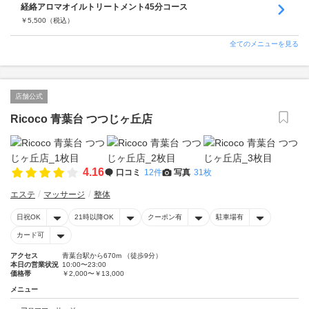
経絡アロマオイルトリートメント45分コース
￥
5,500
（税込）
全てのメニューを見る
店舗公式
Ricoco 青葉台 つつじヶ丘店
4.16
口コミ
12件
写真
31枚
エステ
マッサージ
整体
日祝OK
21時以降OK
クーポン有
駐車場有
カード可
アクセス
青葉台駅から670m （徒歩9分）
本日の営業状況
10:00〜23:00
価格帯
￥2,000〜￥13,000
メニュー