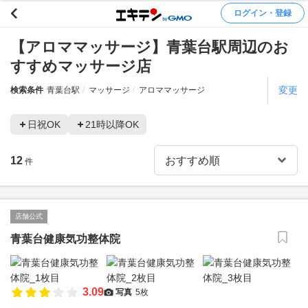
ログイン・登録
【アロママッサージ】青葉台駅周辺のお
すすめマッサージ店
変更
検索条件
青葉台駅
マッサージ
アロママッサージ
日祝OK
21時以降OK
12
件
店舗公式
青葉台健康気功整体院
3.09
写真
5枚