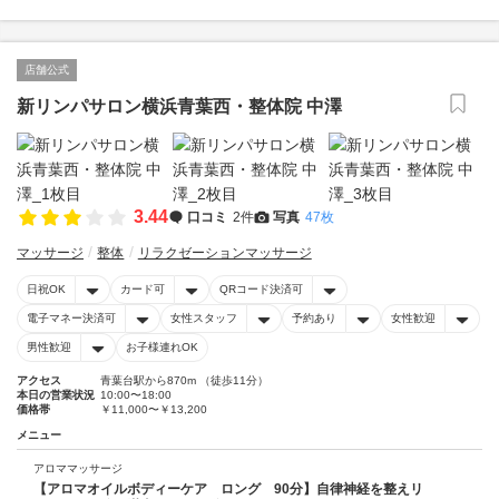
店舗公式
新リンパサロン横浜青葉西・整体院 中澤
3.44
口コミ
2件
写真
47枚
マッサージ
整体
リラクゼーションマッサージ
日祝OK
カード可
QRコード決済可
電子マネー決済可
女性スタッフ
予約あり
女性歓迎
男性歓迎
お子様連れOK
アクセス
青葉台駅から870m （徒歩11分）
本日の営業状況
10:00〜18:00
価格帯
￥11,000〜￥13,200
メニュー
アロママッサージ
【アロマオイルボディーケア ロング 90分】自律神経を整えリ