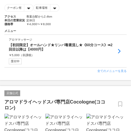
クーポン有
駐車場有
アクセス
青葉台駅から2.4km
本日の営業状況
定休日
価格帯
￥4,000〜￥8,000
メニュー
アロママッサージ
【初回限定】オールハンド★リンパ毒素流し★《60分コース》➡2
回目以降は【4000円】
￥
5,000
（非課税）
受付中
全てのメニューを見る
店舗公式
アロマドライヘッドスパ専門店Cocologne(ココ
ロン)