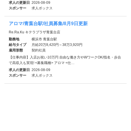
求人の更新日
2026-08-09
スポンサー
求人ボックス
アロマ/青葉台駅/社員募集/8月9日更新
Re.Ra.Ku キテラプラザ青葉台店
勤務地
横浜市 青葉台駅
給与タイプ
月給20万8,420円～38万3,920円
雇用形態
契約社員
【仕事内容】入店お祝い10万円 自由な働き方やWワークOK/指名・歩合
で高収入も実現! <募集職種> アロマ <仕…
求人の更新日
2026-08-09
スポンサー
求人ボックス