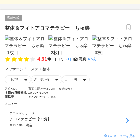
店舗公式
整体＆フィトアロマテラピー ちゅ楽
4.31
口コミ
21件
写真
47枚
マッサージ
エステ
整体
日祝OK
クーポン有
カード可
アクセス
青葉台駅から360m （徒歩5分）
本日の営業状況
10:00〜19:00
価格帯
￥2,200〜￥12,100
メニュー
アロママッサージ
アロマテラピー【90分】
￥
12,100
（税込）
全てのメニューを見る