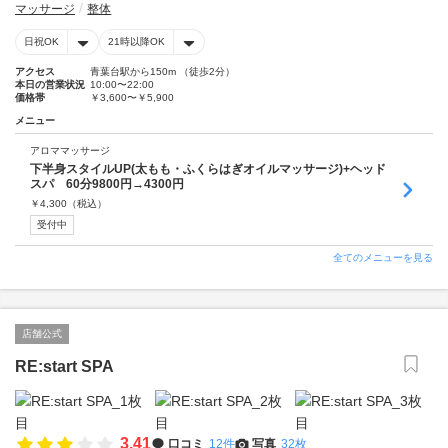
マッサージ
整体
日祝OK
21時以降OK
アクセス
青葉台駅から150m （徒歩2分）
本日の営業状況
10:00〜22:00
価格帯
￥3,600〜￥5,900
メニュー
アロママッサージ
下半身スタイルUP(太もも・ふくらはぎオイルマッサージ)+ヘッド
スパ 60分9800円→4300円
￥
4,300
（税込）
受付中
全てのメニューを見る
店舗公式
RE:start SPA
3.41
口コミ
12件
写真
32枚