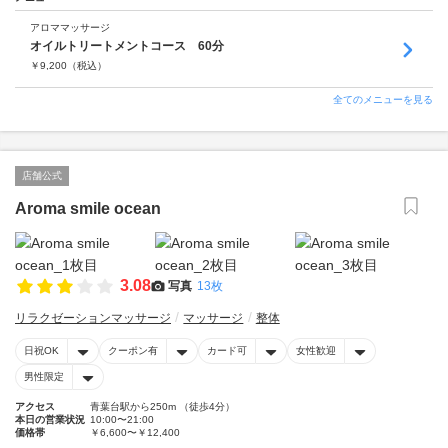
アロママッサージ
オイルトリートメントコース 60分
￥
9,200
（税込）
全てのメニューを見る
店舗公式
Aroma smile ocean
3.08
写真
13枚
リラクゼーションマッサージ
マッサージ
整体
日祝OK
クーポン有
カード可
女性歓迎
男性限定
アクセス
青葉台駅から250m （徒歩4分）
本日の営業状況
10:00〜21:00
価格帯
￥6,600〜￥12,400