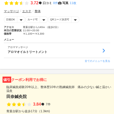
3.72
口コミ
8件
写真
11枚
マッサージ
エステ
整体
日祝OK
カード可
QRコード決済可
アクセス
青葉台駅から140m （徒歩2分）
本日の営業状況
11:00〜20:00
価格帯
￥1,100〜￥3,300
メニュー
アロママッサージ
アロマオイルトリートメント
全てのメニューを見る
値引
クーポン利用でお得に
臨床鍼灸経験20年以上、整体歴10年の熟練鍼灸師 痛みの少ない鍼と温かい
温灸
田奈鍼灸院
3.84
7件
青葉台駅から徒歩17分（1.3km)