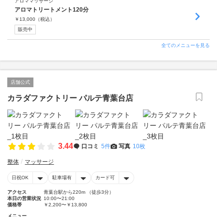
アロママッサージ
アロマトリートメント120分
￥
13,000
（税込）
販売中
全てのメニューを見る
店舗公式
カラダファクトリー パルテ青葉台店
3.44
口コミ
5件
写真
10枚
整体
マッサージ
日祝OK
駐車場有
カード可
アクセス
青葉台駅から220m （徒歩3分）
本日の営業状況
10:00〜21:00
価格帯
￥2,200〜￥13,800
メニュー