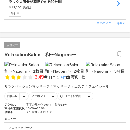
ラックス気分が満喫できる90分間
￥
13,200
（税込）
受付中
全てのメニューを見る
店舗公式
RelaxationSalon 和〜Nagomi〜
3.49
口コミ
4件
写真
6枚
リラクゼーションマッサージ
マッサージ
エステ
フェイシャル
日祝OK
クーポン有
QRコード決済可
アクセス
青葉台駅から960m （徒歩13分）
本日の営業状況
10:00〜20:00
価格帯
￥1,100〜￥13,200
メニュー
アロママッサージ