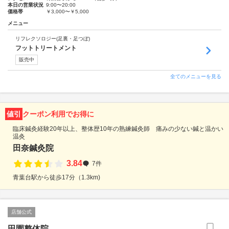
本日の営業状況
9:00〜20:00
価格帯
￥3,000〜￥5,000
メニュー
リフレクソロジー(足裏・足つぼ)
フットトリートメント
販売中
全てのメニューを見る
値引
クーポン利用でお得に
臨床鍼灸経験20年以上、整体歴10年の熟練鍼灸師 痛みの少ない鍼と温かい
温灸
田奈鍼灸院
3.84
7件
青葉台駅から徒歩17分（1.3km)
店舗公式
田園整体院