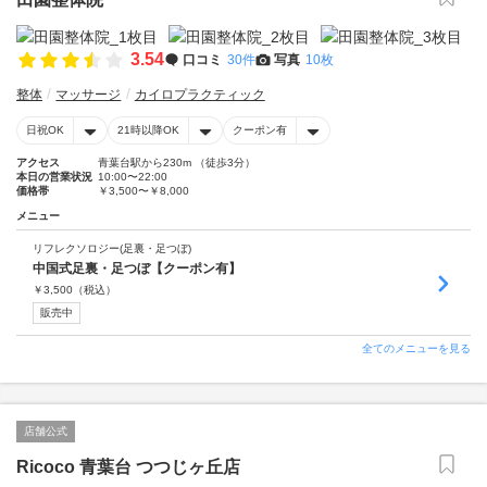
3.54
口コミ
30件
写真
10枚
整体
マッサージ
カイロプラクティック
日祝OK
21時以降OK
クーポン有
アクセス
青葉台駅から230m （徒歩3分）
本日の営業状況
10:00〜22:00
価格帯
￥3,500〜￥8,000
メニュー
リフレクソロジー(足裏・足つぼ)
中国式足裏・足つぼ【クーポン有】
￥
3,500
（税込）
販売中
全てのメニューを見る
店舗公式
Ricoco 青葉台 つつじヶ丘店