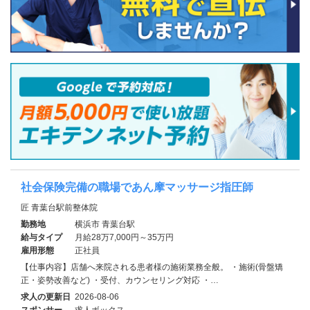
社会保険完備の職場であん摩マッサージ指圧師
匠 青葉台駅前整体院
勤務地
横浜市 青葉台駅
給与タイプ
月給28万7,000円～35万円
雇用形態
正社員
【仕事内容】店舗へ来院される患者様の施術業務全般。 ・施術(骨盤矯
正・姿勢改善など) ・受付、カウンセリング対応 ・…
求人の更新日
2026-08-06
スポンサー
求人ボックス