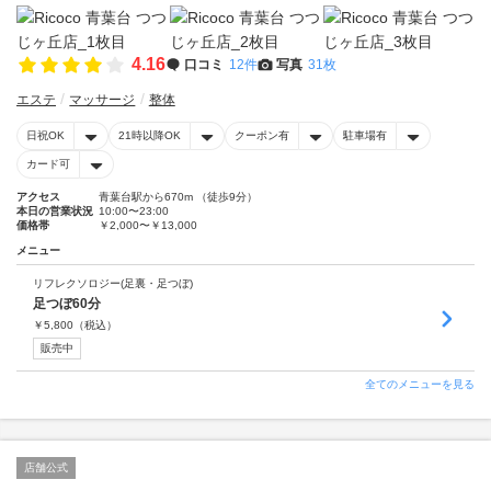
4.16
口コミ
12件
写真
31枚
エステ
マッサージ
整体
日祝OK
21時以降OK
クーポン有
駐車場有
カード可
アクセス
青葉台駅から670m （徒歩9分）
本日の営業状況
10:00〜23:00
価格帯
￥2,000〜￥13,000
メニュー
リフレクソロジー(足裏・足つぼ)
足つぼ60分
￥
5,800
（税込）
販売中
全てのメニューを見る
店舗公式