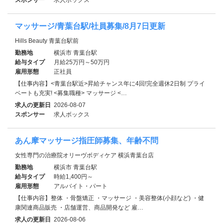
マッサージ/青葉台駅/社員募集/8月7日更新
Hills Beauty 青葉台駅前
勤務地
横浜市 青葉台駅
給与タイプ
月給25万円～50万円
雇用形態
正社員
【仕事内容】<青葉台駅近>昇給チャンス年に4回!完全週休2日制 プライ
ベートも充実! <募集職種> マッサージ <…
求人の更新日
2026-08-07
スポンサー
求人ボックス
あん摩マッサージ指圧師募集、年齢不問
女性専門の治療院オリーヴボディケア 横浜青葉台店
勤務地
横浜市 青葉台駅
給与タイプ
時給1,400円～
雇用形態
アルバイト・パート
【仕事内容】整体 ・骨盤矯正 ・マッサージ ・美容整体(小顔など) ・健
康関連商品販売 ・店舗運営、商品開発など 雇…
求人の更新日
2026-08-06