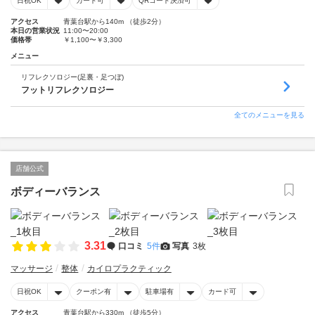
日祝OK
カード可
QRコード決済可
アクセス
青葉台駅から140m （徒歩2分）
本日の営業状況
11:00〜20:00
価格帯
￥1,100〜￥3,300
メニュー
リフレクソロジー(足裏・足つぼ)
フットリフレクソロジー
全てのメニューを見る
店舗公式
ボディーバランス
3.31
口コミ
5件
写真
3枚
マッサージ
整体
カイロプラクティック
日祝OK
クーポン有
駐車場有
カード可
アクセス
青葉台駅から330m （徒歩5分）