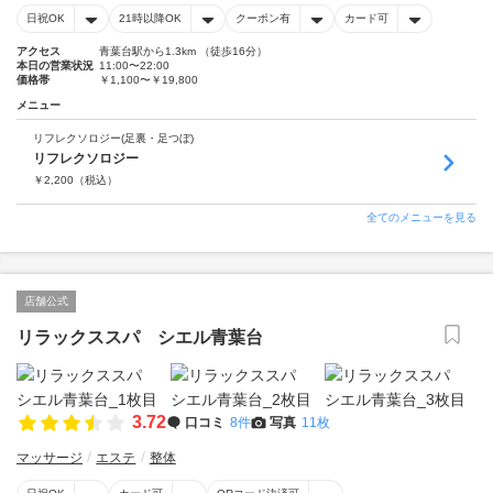
日祝OK
21時以降OK
クーポン有
カード可
アクセス
青葉台駅から1.3km （徒歩16分）
本日の営業状況
11:00〜22:00
価格帯
￥1,100〜￥19,800
メニュー
リフレクソロジー(足裏・足つぼ)
リフレクソロジー
￥
2,200
（税込）
全てのメニューを見る
店舗公式
リラックススパ シエル青葉台
3.72
口コミ
8件
写真
11枚
マッサージ
エステ
整体