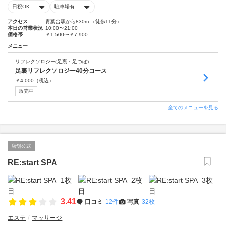
日祝OK
駐車場有
アクセス
青葉台駅から830m （徒歩11分）
本日の営業状況
10:00〜21:00
価格帯
￥1,500〜￥7,900
メニュー
リフレクソロジー(足裏・足つぼ)
足裏リフレクソロジー40分コース
￥
4,000
（税込）
販売中
全てのメニューを見る
店舗公式
RE:start SPA
3.41
口コミ
12件
写真
32枚
エステ
マッサージ