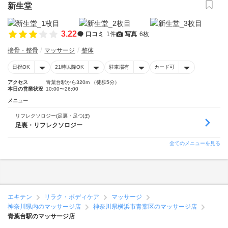
新生堂
3.22
口コミ
1件
写真
6枚
接骨・整骨
マッサージ
整体
日祝OK
21時以降OK
駐車場有
カード可
アクセス
青葉台駅から320m （徒歩5分）
本日の営業状況
10:00〜26:00
メニュー
リフレクソロジー(足裏・足つぼ)
足裏・リフレクソロジー
全てのメニューを見る
エキテン
リラク・ボディケア
マッサージ
神奈川県内のマッサージ店
神奈川県横浜市青葉区のマッサージ店
青葉台駅のマッサージ店