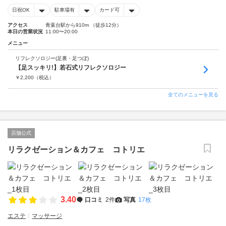
日祝OK
駐車場有
カード可
アクセス
青葉台駅から910m （徒歩12分）
本日の営業状況
11:00〜20:00
メニュー
リフレクソロジー(足裏・足つぼ)
【足スッキリ!】若石式リフレクソロジー
￥
2,200
（税込）
全てのメニューを見る
店舗公式
リラクゼーション＆カフェ コトリエ
3.40
口コミ
2件
写真
17枚
エステ
マッサージ