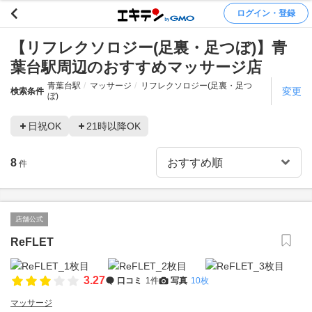
ログイン・登録
【リフレクソロジー(足裏・足つぼ)】青
葉台駅周辺のおすすめマッサージ店
青葉台駅
マッサージ
リフレクソロジー(足裏・足つ
変更
検索条件
ぼ)
日祝OK
21時以降OK
8
件
店舗公式
ReFLET
3.27
口コミ
1件
写真
10枚
マッサージ