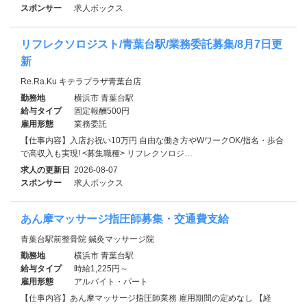
スポンサー
求人ボックス
リフレクソロジスト/青葉台駅/業務委託募集/8月7日更
新
Re.Ra.Ku キテラプラザ青葉台店
勤務地
横浜市 青葉台駅
給与タイプ
固定報酬500円
雇用形態
業務委託
【仕事内容】入店お祝い10万円 自由な働き方やWワークOK/指名・歩合
で高収入も実現! <募集職種> リフレクソロジ…
求人の更新日
2026-08-07
スポンサー
求人ボックス
あん摩マッサージ指圧師募集・交通費支給
青葉台駅前整骨院 鍼灸マッサージ院
勤務地
横浜市 青葉台駅
給与タイプ
時給1,225円～
雇用形態
アルバイト・パート
【仕事内容】あん摩マッサージ指圧師業務 雇用期間の定めなし 【経