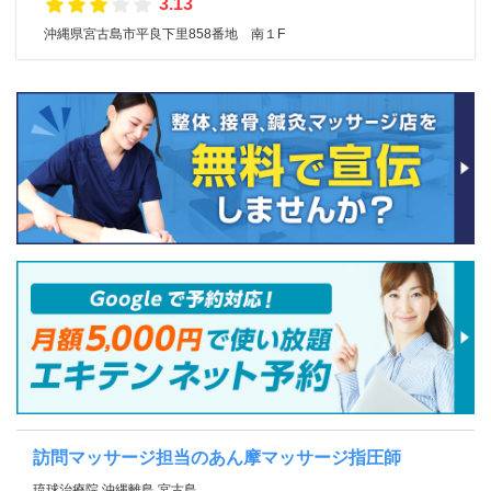
3.13
沖縄県宮古島市平良下里858番地 南１F
訪問マッサージ担当のあん摩マッサージ指圧師
琉球治療院 沖縄離島 宮古島