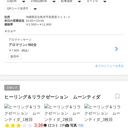
日祝OK
21時以降OK
駐車場有
カード可
QRコード決済可
住所
沖縄県宮古島市平良西里３１３−２
本日の営業状況
10:00〜23:00
価格帯
￥2,500〜￥11,800
メニュー
アロママッサージ
アロマリンパ60分
￥
7,800
（税込）
販売中
全てのメニューを見る
店舗公式
ヒーリング＆リラクゼーション ムーンティダ
3.36
口コミ
2件
写真
8枚