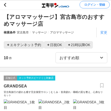
ログイン・登録
【アロママッサージ】宮古島市のおすす
めマッサージ店
変更
検索条件
宮古島市
マッサージ
アロママッサージ
エキテンネット予約
日祝OK
21時以降OK
10
件
店舗公式
ネット予約スピードくじ対象店
GRANDSEA
宮古島旅行の疲れを癒す完全個室サロン｜むくみ・首肩疲れ・睡眠の質を整え、心身をリ
セット