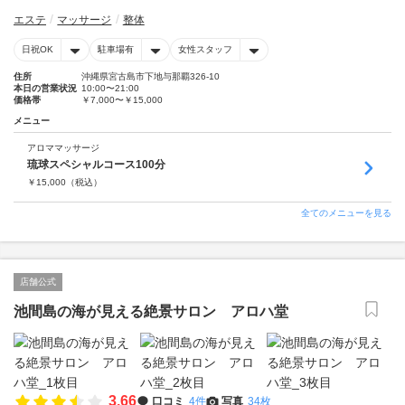
エステ
マッサージ
整体
日祝OK
駐車場有
女性スタッフ
住所
沖縄県宮古島市下地与那覇326-10
本日の営業状況
10:00〜21:00
価格帯
￥7,000〜￥15,000
メニュー
アロママッサージ
琉球スペシャルコース100分
￥
15,000
（税込）
全てのメニューを見る
店舗公式
池間島の海が見える絶景サロン アロハ堂
3.66
口コミ
4件
写真
34枚