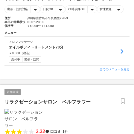
出張・訪問対応
日祝OK
21時以降OK
女性歓迎
住所
沖縄県宮古島市平良西里928-3
本日の営業状況
9:00〜23:00
価格帯
￥6,000〜￥14,000
メニュー
アロママッサージ
オイルボディトリートメント70分
￥
8,000
（税込）
受付中
出張・訪問
全てのメニューを見る
店舗公式
リラクゼーションサロン ベルフラワー
3.32
口コミ
1件