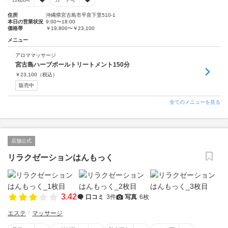
住所
沖縄県宮古島市平良下里510-1
本日の営業状況
9:00〜18:00
価格帯
￥19,800〜￥23,100
メニュー
アロママッサージ
宮古島ハーブボールトリートメント150分
￥
23,100
（税込）
販売中
全てのメニューを見る
店舗公式
リラクゼーションはんもっく
3.42
口コミ
3件
写真
6枚
エステ
マッサージ