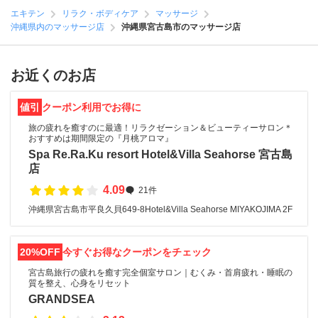
エキテン
リラク・ボディケア
マッサージ
沖縄県内のマッサージ店
沖縄県宮古島市のマッサージ店
お近くのお店
値引
クーポン利用でお得に
旅の疲れを癒すのに最適！リラクゼーション＆ビューティーサロン＊
おすすめは期間限定の『月桃アロマ』
Spa Re.Ra.Ku resort Hotel&Villa Seahorse 宮古島
店
4.09
21件
沖縄県宮古島市平良久貝649-8Hotel&Villa Seahorse MIYAKOJIMA 2F
20%OFF
今すぐお得なクーポンをチェック
宮古島旅行の疲れを癒す完全個室サロン｜むくみ・首肩疲れ・睡眠の
質を整え、心身をリセット
GRANDSEA