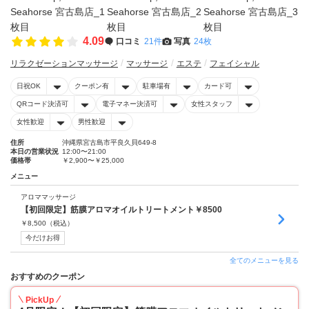
4.09
口コミ
21件
写真
24枚
リラクゼーションマッサージ
マッサージ
エステ
フェイシャル
日祝OK
クーポン有
駐車場有
カード可
QRコード決済可
電子マネー決済可
女性スタッフ
女性歓迎
男性歓迎
住所
沖縄県宮古島市平良久貝649-8
本日の営業状況
12:00〜21:00
価格帯
￥2,900〜￥25,000
メニュー
アロママッサージ
【初回限定】筋膜アロマオイルトリートメント￥8500
￥
8,500
（税込）
今だけお得
全てのメニューを見る
おすすめのクーポン
PickUp