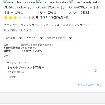
3.38
口コミ
1件
写真
4枚
リラクゼーションマッサージ
フェイシャル
エステ
マッサージ
セルフホワイトニング
駐車場有
カード可
QRコード決済可
住所
沖縄県宮古島市平良下里756-2
本日の営業状況
10:30〜18:00
価格帯
￥3,850〜￥14,500
メニュー
アロママッサージ
オイルトリートメント70分～
￥
7,502
（税込）
販売中
全てのメニューを見る