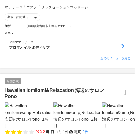
マッサージ
エステ
リラクゼーションマッサージ
出張・訪問対応
住所
沖縄県宮古島市上野新里334ー3
メニュー
アロママッサージ
アロマオイル ボディケア
全てのメニューを見る
店舗公式
Hawaiian lomilomi&Relaxation 海辺のサロン
Pono
3.22
口コミ
1件
写真
9枚