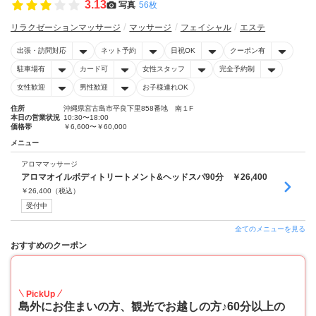
3.13
写真
56枚
リラクゼーションマッサージ
マッサージ
フェイシャル
エステ
出張・訪問対応
ネット予約
日祝OK
クーポン有
駐車場有
カード可
女性スタッフ
完全予約制
女性歓迎
男性歓迎
お子様連れOK
住所
沖縄県宮古島市平良下里858番地 南１F
本日の営業状況
10:30〜18:00
価格帯
￥6,600〜￥60,000
メニュー
アロママッサージ
アロマオイルボディトリートメント&ヘッドスパ90分 ￥26,400
￥
26,400
（税込）
受付中
全てのメニューを見る
おすすめのクーポン
20
PickUp
島外にお住まいの方、観光でお越しの方♪60分以上の