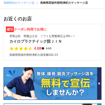
長崎県内のマッサージ店
長崎県西彼杵郡時津町のマッサージ店
お近くのお店
値引
クーポン利用でお得に
背骨は柱 骨盤は土台 ソフトな骨盤矯正はJINへ！
カイロプラクテイック院ＪＩＮ
4.68
44件
長崎県西彼杵郡時津町久留里郷282-23