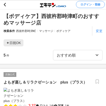
ログイン・登録
【ボディケア】西彼杵郡時津町のおすす
めマッサージ店
変更
検索条件
西彼杵郡時津町
マッサージ
ボディケア
日祝OK
5
件
店舗公式
よもぎ蒸し＆リラクゼーション plus（プラス）
3.27
口コミ
1件
写真
1枚