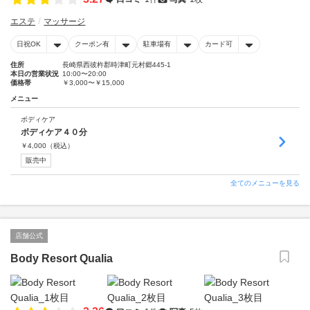
エステ
マッサージ
日祝OK
クーポン有
駐車場有
カード可
住所
長崎県西彼杵郡時津町元村郷445-1
本日の営業状況
10:00〜20:00
価格帯
￥3,000〜￥15,000
メニュー
ボディケア
ボディケア４０分
￥
4,000
（税込）
販売中
全てのメニューを見る
店舗公式
Body Resort Qualia