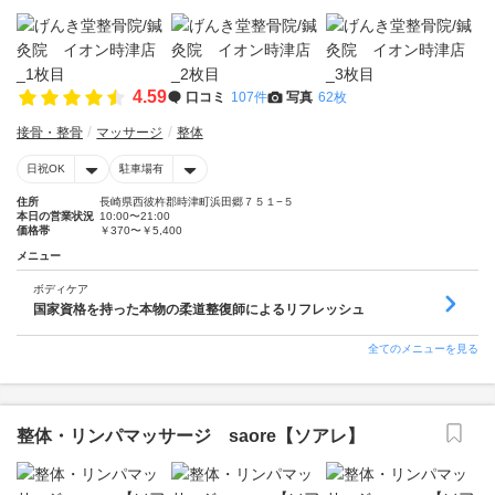
4.59
口コミ
107件
写真
62枚
接骨・整骨
マッサージ
整体
日祝OK
駐車場有
住所
長崎県西彼杵郡時津町浜田郷７５１−５
本日の営業状況
10:00〜21:00
価格帯
￥370〜￥5,400
メニュー
ボディケア
国家資格を持った本物の柔道整復師によるリフレッシュ
全てのメニューを見る
整体・リンパマッサージ saore【ソアレ】