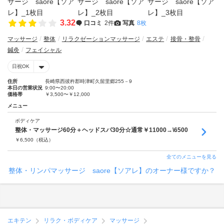
3.32
口コミ
2件
写真
8枚
マッサージ
整体
リラクゼーションマッサージ
エステ
接骨・整骨
鍼灸
フェイシャル
日祝OK
住所
長崎県西彼杵郡時津町久留里郷255－9
本日の営業状況
9:00〜20:00
価格帯
￥3,500〜￥12,000
メニュー
ボディケア
整体・マッサージ60分＋ヘッドスパ30分☆通常￥11000→\6500
￥
6,500
（税込）
全てのメニューを見る
整体・リンパマッサージ saore【ソアレ】のオーナー様ですか？
エキテン
リラク・ボディケア
マッサージ