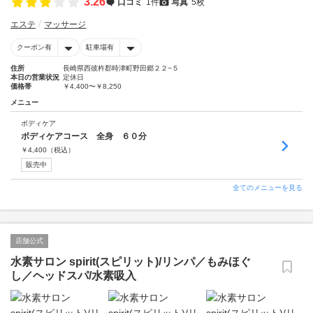
3.26
口コミ
1件
写真
5枚
エステ
マッサージ
クーポン有
駐車場有
住所
長崎県西彼杵郡時津町野田郷２２−５
本日の営業状況
定休日
価格帯
￥4,400〜￥8,250
メニュー
ボディケア
ボディケアコース 全身 ６０分
￥
4,400
（税込）
販売中
全てのメニューを見る
店舗公式
水素サロン spirit(スピリット)/リンパ／もみほぐ
し／ヘッドスパ/水素吸入