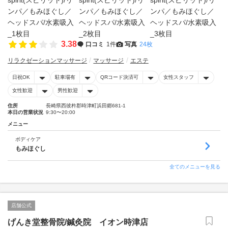
3.38
口コミ
1件
写真
24枚
リラクゼーションマッサージ
マッサージ
エステ
日祝OK
駐車場有
QRコード決済可
女性スタッフ
女性歓迎
男性歓迎
住所
長崎県西彼杵郡時津町浜田郷681-1
本日の営業状況
9:30〜20:00
メニュー
ボディケア
もみほぐし
全てのメニューを見る
店舗公式
げんき堂整骨院/鍼灸院 イオン時津店