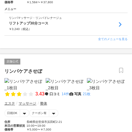
価格帯
￥1,584〜￥37,800
メニュー
リンパマッサージ・リンパドレナージュ
リフトアップ30分コース
￥
3,240
（税込）
全てのメニューを見る
店舗公式
リンパケアさせぼ
3.43
口コミ
14件
写真
21枚
エステ
マッサージ
整体
日祝OK
クーポン有
住所
長崎県佐世保市浜田町2-21
本日の営業状況
10:00〜19:00
価格帯
￥5,000〜￥7,000