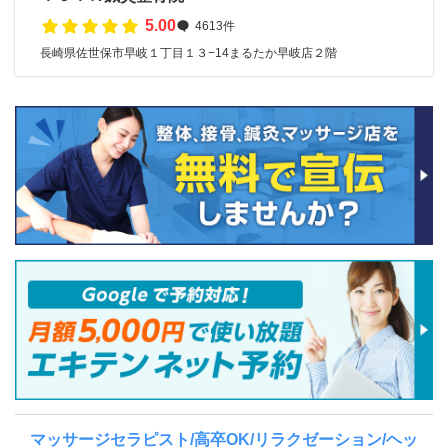
5.00
4613件
長崎県佐世保市早岐１丁目１３−14まるたか早岐店２階
マッサージセラピスト/高卒OK/リラクゼーション/ヘッ