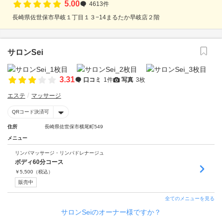
5.00
4613件
長崎県佐世保市早岐１丁目１３−14まるたか早岐店２階
サロンSei
3.31
口コミ
1件
写真
3枚
エステ
マッサージ
QRコード決済可
住所
長崎県佐世保市横尾町549
メニュー
リンパマッサージ・リンパドレナージュ
ボディ60分コース
￥
5,500
（税込）
販売中
全てのメニューを見る
サロンSeiのオーナー様ですか？