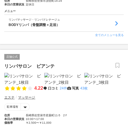
住所
長崎県佐世保市須佐町14-24
本日の営業状況
定休日
メニュー
リンパマッサージ・リンパドレナージュ
BODYリンパ（骨盤調整＋足浴）
全てのメニューを見る
店舗公式
リンパサロン ビアンテ
4.22
口コミ
24件
写真
43枚
エステ
マッサージ
駐車場有
住所
長崎県佐世保市若葉町11-5 2Ｆ
本日の営業状況
10:00〜17:00
価格帯
￥2,500〜￥11,000