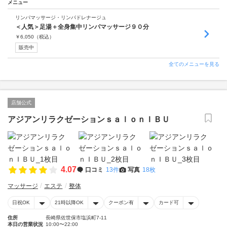
メニュー
リンパマッサージ・リンパドレナージュ
＜人気＞足湯＋全身集中リンパマッサージ９０分
￥
6,050
（税込）
販売中
全てのメニューを見る
店舗公式
アジアンリラクゼーションｓａｌｏｎＩＢＵ
4.07
口コミ
13件
写真
18枚
マッサージ
エステ
整体
日祝OK
21時以降OK
クーポン有
カード可
住所
長崎県佐世保市塩浜町7-11
本日の営業状況
10:00〜22:00