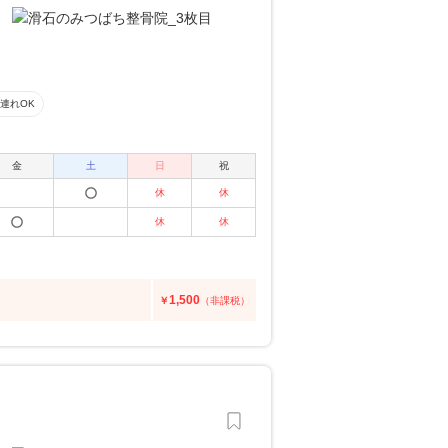
連れOK
金
土
日
祝
休
休
休
休
1,500
￥
（非課税）