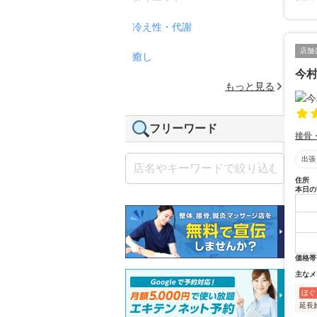
冷え性・代謝
店舗
癒し
今
もっと見る
フリーワード
接骨
出張
住所
本日の
価格帯
主なメ
ほぐ
延長