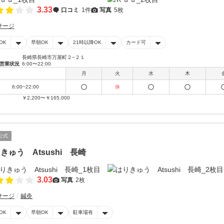
3.33
口コミ
1件
写真
5枚
サージ
OK
早朝OK
21時以降OK
カード可
長崎県長崎市万屋町２−２１
営業状況
6:00〜22:00
月
火
水
木
6:00~22:00
休
￥2,200〜￥165,000
公式
きゅう Atsushi 長崎
3.03
写真
2枚
サージ
鍼灸
OK
早朝OK
駐車場有