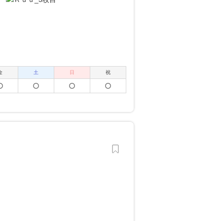
金
土
日
祝