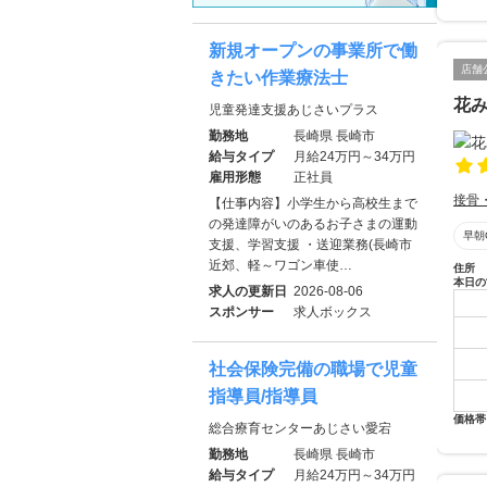
新規オープンの事業所で働
店舗
きたい作業療法士
花
児童発達支援あじさいプラス
勤務地
長崎県 長崎市
給与タイプ
月給24万円～34万円
雇用形態
正社員
接骨
【仕事内容】小学生から高校生まで
の発達障がいのあるお子さまの運動
早朝
支援、学習支援 ・送迎業務(長崎市
近郊、軽～ワゴン車使…
住所
本日の
求人の更新日
2026-08-06
スポンサー
求人ボックス
社会保険完備の職場で児童
指導員/指導員
価格帯
総合療育センターあじさい愛宕
勤務地
長崎県 長崎市
給与タイプ
月給24万円～34万円