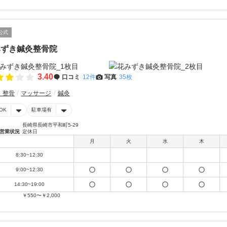
公式
みずき鍼灸整骨院
3.40
口コミ
12件
写真
35枚
・整骨
マッサージ
鍼灸
OK
駐車場有
長崎県長崎市平和町5-29
営業状況
定休日
月
火
水
木
8:30~12:30
9:00~12:30
14:30~19:00
￥550〜￥2,000