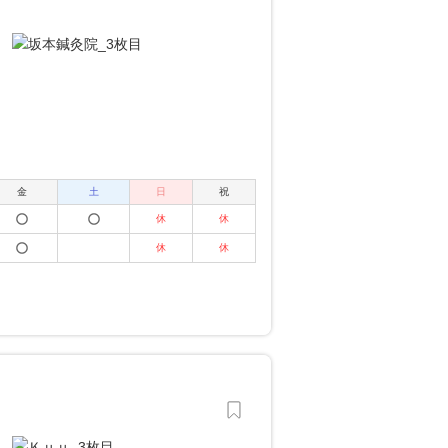
金
土
日
祝
休
休
休
休