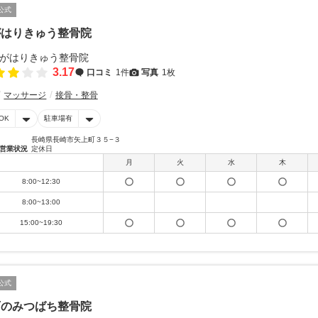
公式
がはりきゅう整骨院
3.17
口コミ
1件
写真
1枚
マッサージ
接骨・整骨
OK
駐車場有
長崎県長崎市矢上町３５−３
営業状況
定休日
月
火
水
木
8:00~12:30
8:00~13:00
15:00~19:30
公式
石のみつばち整骨院