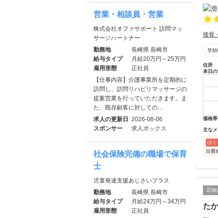
営業・相談員・営業
株式会社オファサポート 訪問マッ
接骨
サージハートナー
勤務地
長崎県 長崎市
早朝
給与タイプ
月給20万円～25万円
住所
雇用形態
正社員
本日の
【仕事内容】介護事業所を定期的に
訪問し、訪問リハビリマッサージの
提案営業を行っていただきます。ま
た、既存顧客に対しての…
求人の更新日
2026-08-06
価格帯
スポンサー
求人ボックス
主なメ
ほぐ
自費
社会保険完備の職場で保育
士
児童発達支援あじさいプラス
店舗
勤務地
長崎県 長崎市
給与タイプ
月給24万円～34万円
た
雇用形態
正社員