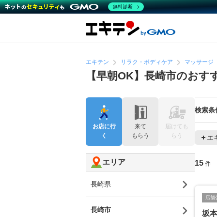
無料診断
エキテン
リラク・ボディケア
マッサージ
【早朝OK】長崎市のおす
検索条
お店に行
来て
届けても
く
もらう
らう
エ
エリア
15
件
長崎県
店舗
長崎市
坂