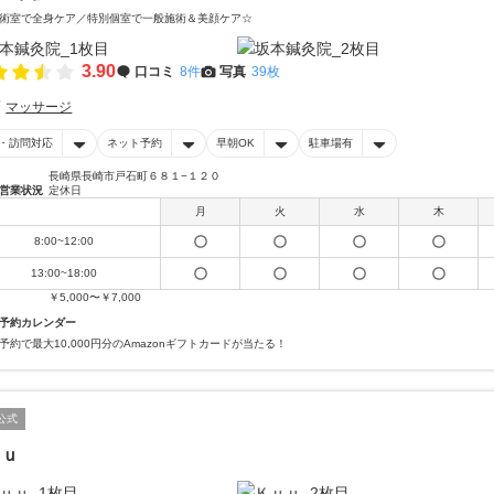
術室で全身ケア／特別個室で一般施術＆美顔ケア☆
3.90
口コミ
8件
写真
39枚
マッサージ
・訪問対応
ネット予約
早朝OK
駐車場有
長崎県長崎市戸石町６８１−１２０
営業状況
定休日
月
火
水
木
8:00~12:00
13:00~18:00
￥5,000〜￥7,000
予約カレンダー
予約で最大10,000円分のAmazonギフトカードが当たる！
公式
ｕｕ