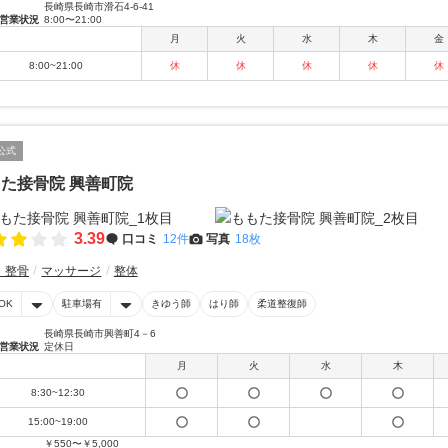
長崎県長崎市滑石4-6-41
営業状況
8:00〜21:00
月
火
水
木
金
8:00~21:00
休
休
休
休
休
公式
た接骨院 興善町院
3.39
口コミ
12件
写真
18枚
・整骨
マッサージ
整体
OK
駐車場有
きゆう師
はり師
柔道整復師
長崎県長崎市興善町4－6
営業状況
定休日
月
火
水
木
8:30~12:30
15:00~19:00
￥550〜￥5,000