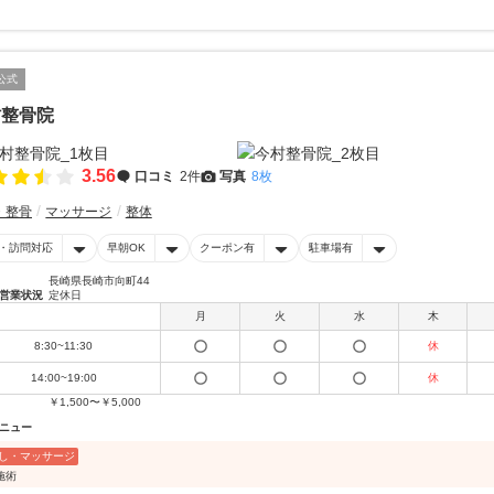
公式
村整骨院
3.56
口コミ
2件
写真
8枚
・整骨
マッサージ
整体
・訪問対応
早朝OK
クーポン有
駐車場有
長崎県長崎市向町44
営業状況
定休日
月
火
水
木
8:30~11:30
休
14:00~19:00
休
￥1,500〜￥5,000
ニュー
し・マッサージ
施術