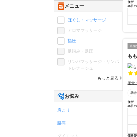
住所
メニュー
本日の
ほぐし・マッサージ
アロママッサージ
指圧
店舗
足踏み・足圧
もも
リンパマッサージ・リンパ
ドレナージュ
もっと見る
接骨
早朝
お悩み
住所
本日の
肩こり
腰痛
ダイエット
価格帯