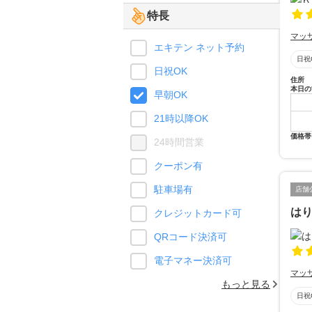
特長
マッ
エキテン ネット予約
日祝
日祝OK
住所
本日の
早朝OK
21時以降OK
価格帯
24時間営業
クーポン有
駐車場有
店舗
はり
クレジットカード可
QRコード決済可
電子マネー決済可
マッ
もっと見る
日祝