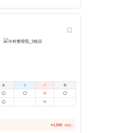
金
土
日
祝
休
休
1,500
￥
（税込）