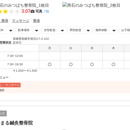
3.07
写真
7枚
・整骨
マッサージ
整体
OK
駐車場有
女性歓迎
男性歓迎
無料体験
お子様
長崎県長崎市滑石3-7-2-102
営業状況
定休日
月
火
水
木
7:30~13:00
7:30~19:30
￥1,000〜￥1,500
ニュー
し・マッサージ
施術
公式
かまる鍼灸整骨院