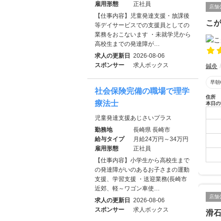
雇用形態
正社員
店舗
【仕事内容】児童発達支援・放課後
こ
等デイサービスでの支援員としての
業務をおこないます ・未就学児から
高校生までの発達障が…
求人の更新日
2026-08-06
スポンサー
求人ボックス
鍼灸
早朝
社会保険完備の職場で理学
住所
療法士
本日の
児童発達支援あじさいプラス
勤務地
長崎県 長崎市
給与タイプ
月給24万円～34万円
雇用形態
正社員
【仕事内容】小学生から高校生まで
の発達障がいのあるお子さまの運動
支援、学習支援 ・送迎業務(長崎市
近郊、軽～ワゴン車使…
店舗
求人の更新日
2026-08-06
スポンサー
求人ボックス
滑