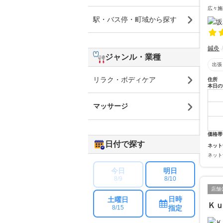
広々施
駅・バス停・町域から探す
鍼灸
ジャンル・業種
出張
リラク・ボディケア
住所
本日の
マッサージ
価格帯
日付で探す
ネット
ネット
今日
明日
8/9
8/10
店舗
日時
土曜日
Ｋ
指定
8/15