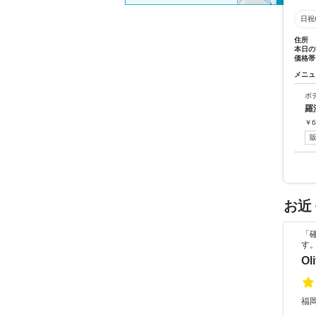
日祝
住所
本日の
価格帯
メニュ
ボ
羅
￥
6
お近
「
す
Ol
福岡