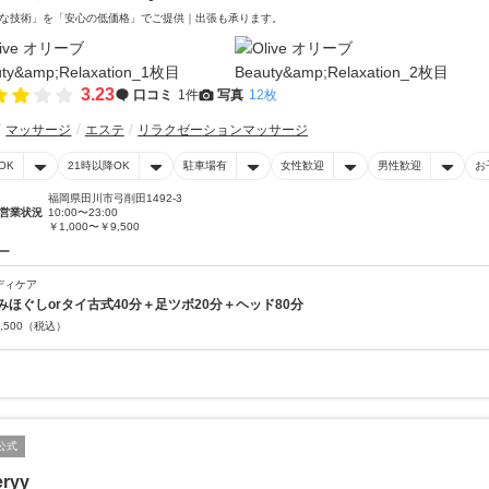
な技術」を「安心の低価格」でご提供｜出張も承ります。
3.23
口コミ
1件
写真
12枚
マッサージ
エステ
リラクゼーションマッサージ
OK
21時以降OK
駐車場有
女性歓迎
男性歓迎
お
福岡県田川市弓削田1492-3
営業状況
10:00〜23:00
￥1,000〜￥9,500
ー
ディケア
みほぐしorタイ古式40分＋足ツボ20分＋ヘッド80分
,500
（税込）
公式
eryy