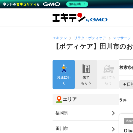
無料診断
エキテン
リラク・ボディケア
マッサージ
【ボディケア】田川市の
検索条
お店に行
来て
届けても
く
もらう
らう
日
エリア
5
件
福岡県
店舗
田川市
Oli