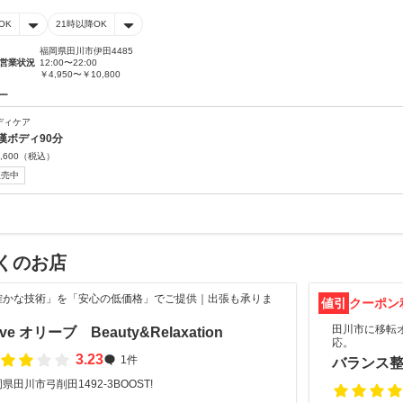
OK
21時以降OK
福岡県田川市伊田4485
営業状況
12:00〜22:00
￥4,950〜￥10,800
ー
ディケア
漢ボディ90分
,600
（税込）
販売中
くのお店
確かな技術」を「安心の低価格」でご提供｜出張も承りま
値引
クーポン
。
田川市に移転
ive オリーブ Beauty&Relaxation
応。
3.23
1件
バランス
県田川市弓削田1492-3BOOST!