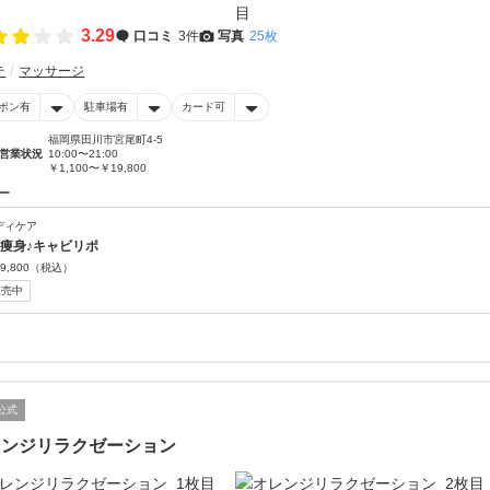
3.29
口コミ
3件
写真
25枚
テ
マッサージ
ポン有
駐車場有
カード可
福岡県田川市宮尾町4-5
営業状況
10:00〜21:00
￥1,100〜￥19,800
ー
ディケア
D痩身♪キャビリポ
9,800
（税込）
販売中
公式
レンジリラクゼーション