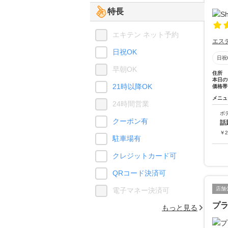
特長
エキテン ネット予約
エス
日祝OK
日祝
早朝OK
住所
本日の
21時以降OK
価格帯
メニュ
24時間営業
ボ
クーポン有
話
￥
2
駐車場有
クレジットカード可
QRコード決済可
店舗
電子マネー決済可
プラ
もっと見る