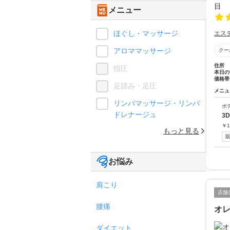
メニュー
ほぐし・マッサージ
エス
アロママッサージ
クー
住所
指圧
本日の
価格帯
足踏み・足圧
メニュ
リンパマッサージ・リンパ
ボ
ドレナージュ
3
￥
1
もっと見る
お悩み
肩こり
店舗
腰痛
オ
ダイエット