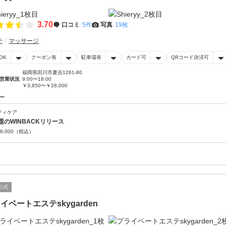
3.70
口コミ
5件
写真
19枚
テ
マッサージ
OK
クーポン有
駐車場有
カード可
QRコード決済可
福岡県田川市夏吉1261-80
営業状況
9:00〜18:00
￥3,850〜￥28,000
ー
ディケア
題のWINBACKリリース
8,000
（税込）
公式
イベートエステskygarden