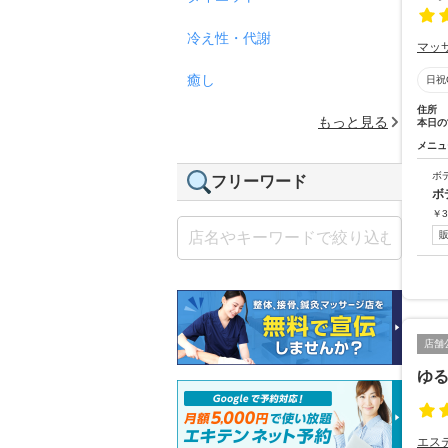
冷え性・代謝
マッ
癒し
日祝
住所
もっと見る
本日の
メニュ
ボ
フリーワード
ボ
￥
3
店舗
ゆる
エス