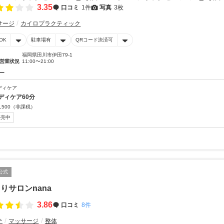
3.35
口コミ
1件
写真
3枚
サージ
カイロプラクティック
OK
駐車場有
QRコード決済可
福岡県田川市伊田79-1
営業状況
11:00〜21:00
ー
ディケア
ディケア60分
,500
（非課税）
販売中
公式
りサロンnana
3.86
口コミ
8件
テ
マッサージ
整体