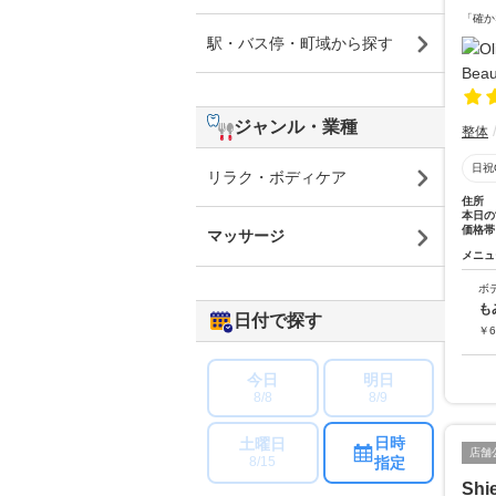
「確か
駅・バス停・町域から探す
ジャンル・業種
整体
日祝
リラク・ボディケア
住所
本日の
価格帯
マッサージ
メニュ
ボ
も
日付で探す
￥
6
今日
明日
8/8
8/9
日時
土曜日
店舗
指定
8/15
Shi