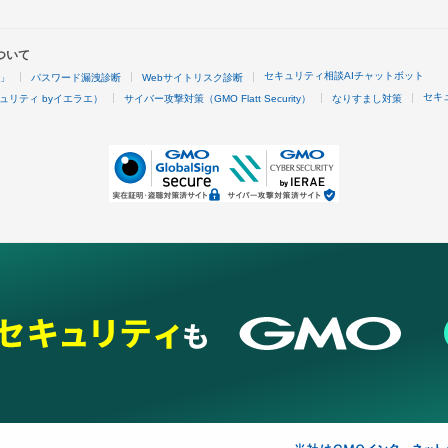
ついて
セキュリティ相談AIチャットボット
4」
パスワード漏洩診断
Webサイトリスク診断
セキ
ュリティ byイエラエ）
サイバー攻撃対策（GMO Flatt Security）
なりすまし対策