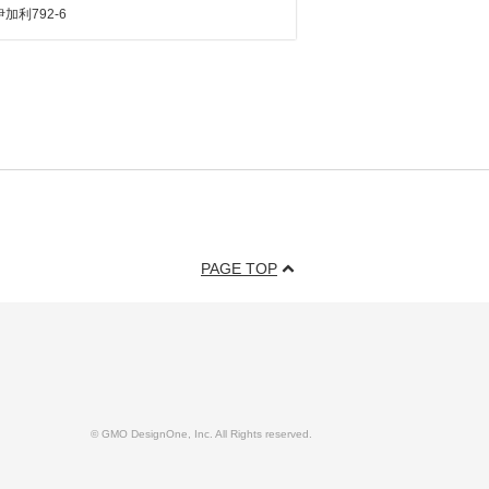
加利792-6
PAGE TOP
© GMO DesignOne, Inc. All Rights reserved.