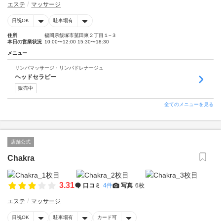
エステ
マッサージ
日祝OK
駐車場有
住所
福岡県飯塚市菰田東２丁目１−３
本日の営業状況
10:00〜12:00 15:30〜18:30
メニュー
リンパマッサージ・リンパドレナージュ
ヘッドセラピー
販売中
全てのメニューを見る
店舗公式
Chakra
3.31
口コミ
4件
写真
6枚
エステ
マッサージ
日祝OK
駐車場有
カード可