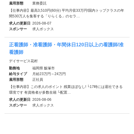
雇用形態
業務委託
【仕事内容】最高3,510円(60分) 平均月収33万円!国内トップクラスの年
間530万人を集客する「りらくる」のセラ…
求人の更新日
2026-08-07
スポンサー
求人ボックス
正看護師・准看護師・年間休日120日以上の看護師/准
看護師
デイサービス花村
勤務地
福岡県 飯塚市
給与タイプ
月給23万円～24万円
雇用形態
正社員
【仕事内容】この求人のポイント 残業ほぼなし! └17時には退社できる
環境です 有資格者が多数在籍 └配置…
求人の更新日
2026-08-06
スポンサー
求人ボックス