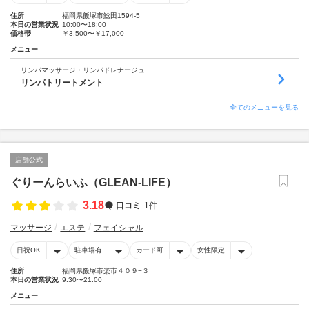
住所
福岡県飯塚市鯰田1594-5
本日の営業状況
10:00〜18:00
価格帯
￥3,500〜￥17,000
メニュー
リンパマッサージ・リンパドレナージュ
リンパトリートメント
全てのメニューを見る
店舗公式
ぐりーんらいふ（GLEAN-LIFE）
3.18
口コミ
1件
マッサージ
エステ
フェイシャル
日祝OK
駐車場有
カード可
女性限定
住所
福岡県飯塚市楽市４０９−３
本日の営業状況
9:30〜21:00
メニュー