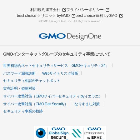
利用規約
運営会社
プライバシーポリシー
best choice クリニック byGMO
best choice 歯科 byGMO
©GMO DesignOne, Inc. All Rights reserved.
GMOインターネットグループのセキュリティ事業について
世界初総合ネットセキュリティサービス「GMOセキュリティ24」
パスワード漏洩診断
Webサイトリスク診断
セキュリティ相談AIチャットボット
実在証明・盗聴対策
サイバー攻撃対策（GMOサイバーセキュリティ byイエラエ）
サイバー攻撃対策（GMO Flatt Security）
なりすまし対策
セキュリティ事業の軌跡