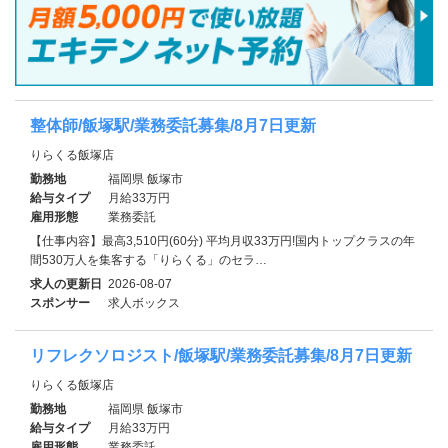
整体師/飯塚駅/業務委託募集/8月7日更新
りらくる飯塚店
勤務地
福岡県 飯塚市
給与タイプ
月給33万円
雇用形態
業務委託
【仕事内容】最高3,510円(60分) 平均月収33万円!国内トップクラスの年
間530万人を集客する「りらくる」のセラ…
求人の更新日
2026-08-07
スポンサー
求人ボックス
リフレクソロジスト/飯塚駅/業務委託募集/8月7日更新
りらくる飯塚店
勤務地
福岡県 飯塚市
給与タイプ
月給33万円
雇用形態
業務委託