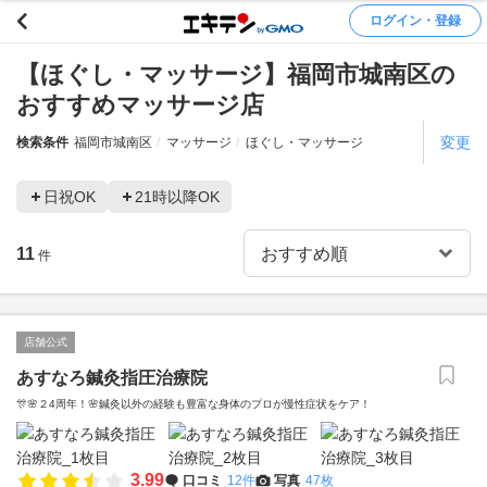
ログイン・登録
【ほぐし・マッサージ】福岡市城南区の
おすすめマッサージ店
変更
検索条件
福岡市城南区
マッサージ
ほぐし・マッサージ
日祝OK
21時以降OK
11
件
店舗公式
あすなろ鍼灸指圧治療院
🎊🌸２4周年！🌸鍼灸以外の経験も豊富な身体のプロが慢性症状をケア！
3.99
口コミ
12件
写真
47枚