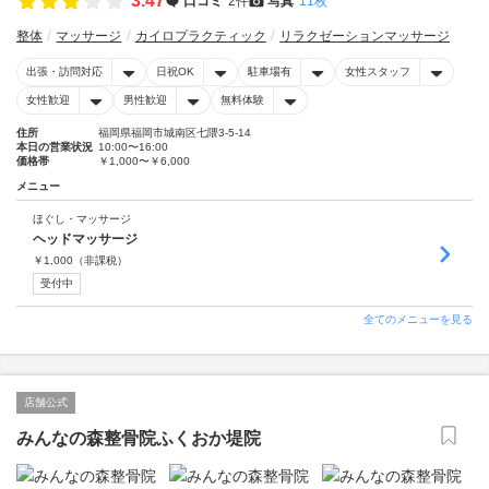
3.47
口コミ
2件
写真
11枚
整体
マッサージ
カイロプラクティック
リラクゼーションマッサージ
出張・訪問対応
日祝OK
駐車場有
女性スタッフ
女性歓迎
男性歓迎
無料体験
住所
福岡県福岡市城南区七隈3‐5‐14
本日の営業状況
10:00〜16:00
価格帯
￥1,000〜￥6,000
メニュー
ほぐし・マッサージ
ヘッドマッサージ
￥
1,000
（非課税）
受付中
全てのメニューを見る
店舗公式
みんなの森整骨院ふくおか堤院