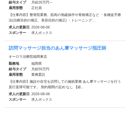
給与タイプ
月給26万円～
雇用形態
正社員
【仕事内容】整骨院業務、筋肉の弛緩操作や骨格矯正など ・各種徒手療
法(治療目的の矯正、美容目的の矯正) ・トレーニング…
求人の更新日
2026-08-06
スポンサー
求人ボックス
訪問マッサージ担当のあん摩マッサージ指圧師
オーロラ治療院福岡東店
勤務地
福岡県
給与タイプ
月給50万円
雇用形態
業務委託
【仕事内容】施設や在宅を訪問しての施術業務 あん摩マッサージを行う
直行直帰可能です。 契約期間の定め:なし 【経…
求人の更新日
2026-08-06
スポンサー
求人ボックス