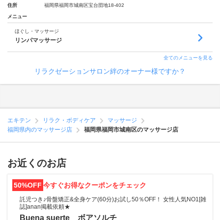
住所
福岡県福岡市城南区宝台団地18-402
メニュー
ほぐし・マッサージ
リンパマッサージ
全てのメニューを見る
リラクゼーションサロン絆のオーナー様ですか？
エキテン
リラク・ボディケア
マッサージ
福岡県内のマッサージ店
福岡県福岡市城南区のマッサージ店
お近くのお店
50%OFF
今すぐお得なクーポンをチェック
託児つき♪骨盤矯正&全身ケア(60分)お試し50％OFF！ 女性人気NO1[雑
誌]anan掲載依頼★
Buena suerte ボアソルチ