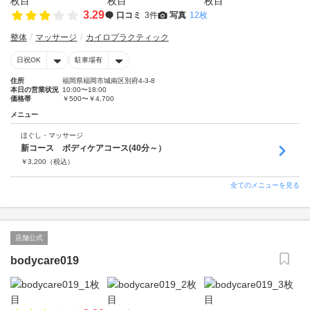
3.29
口コミ
3件
写真
12枚
整体
マッサージ
カイロプラクティック
日祝OK
駐車場有
住所
福岡県福岡市城南区別府4-3-8
本日の営業状況
10:00〜18:00
価格帯
￥500〜￥4,700
メニュー
ほぐし・マッサージ
新コース ボディケアコース(40分～）
￥
3,200
（税込）
全てのメニューを見る
店舗公式
bodycare019