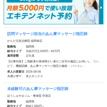
訪問マッサージ担当のあん摩マッサージ指圧師
からだ元気治療院 福岡南店
勤務地
福岡県
給与タイプ
月給25万2,000円～40万円
雇用形態
正社員
【仕事内容】ご高齢者や身体障がい者のご自宅や施設にお伺いし、リハ
ビリ、機能訓練、あん摩マッサージ指圧の施術 ・パソコン…
求人の更新日
2026-08-06
スポンサー
求人ボックス
未経験可のあん摩マッサージ指圧師
ほうしゅやまジム・整体院 空港店
勤務地
福岡県
給与タイプ
時給1,300円～