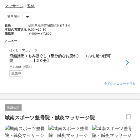
マッサージ
整体
駐車場有
住所
福岡県福岡市城南区別府7-3-4
本日の営業状況
9:00〜19:30
価格帯
￥400〜￥7,800
メニュー
ほぐし・マッサージ
浪越指圧＋もみほぐし（部分的なお疲れ） ＋ぷち足つぼ可
能 【２０分】
￥
2,200
（税込）
販売中
全てのメニューを見る
店舗公式
城南スポーツ整骨院・鍼灸マッサージ院