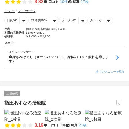
3.32
口コミ
10件
写真
17枚
エステ
マッサージ
日祝OK
21時以降OK
クーポン有
カード可
住所
福岡県福岡市城南区別府1-4-45
本日の営業状況
11:00〜25:00
価格帯
￥3,000〜￥3,800
メニュー
ほぐし・マッサージ
全身もみほぐし（オールハンドにて、身体のコリ・疲れを癒しま
す）
全てのメニューを見る
店舗公式
指圧あすなろ治療院
3.19
口コミ
1件
写真
21枚