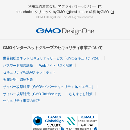
利用規約
運営会社
プライバシーポリシー
best choice クリニック byGMO
best choice 歯科 byGMO
©GMO DesignOne, Inc. All Rights reserved.
GMOインターネットグループのセキュリティ事業について
世界初総合ネットセキュリティサービス「GMOセキュリティ24」
パスワード漏洩診断
Webサイトリスク診断
セキュリティ相談AIチャットボット
実在証明・盗聴対策
サイバー攻撃対策（GMOサイバーセキュリティ byイエラエ）
サイバー攻撃対策（GMO Flatt Security）
なりすまし対策
セキュリティ事業の軌跡