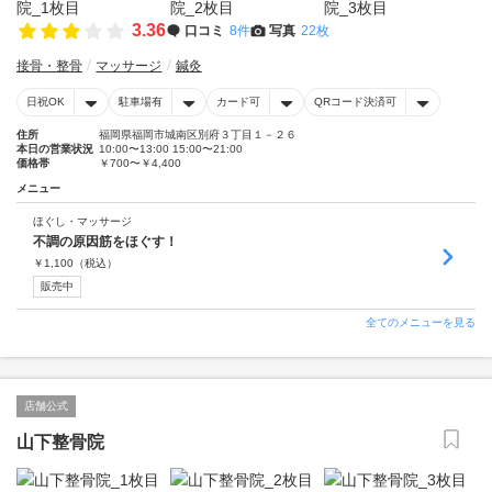
3.36
口コミ
8件
写真
22枚
接骨・整骨
マッサージ
鍼灸
日祝OK
駐車場有
カード可
QRコード決済可
住所
福岡県福岡市城南区別府３丁目１－２６
本日の営業状況
10:00〜13:00 15:00〜21:00
価格帯
￥700〜￥4,400
メニュー
ほぐし・マッサージ
不調の原因筋をほぐす！
￥
1,100
（税込）
販売中
全てのメニューを見る
店舗公式
山下整骨院