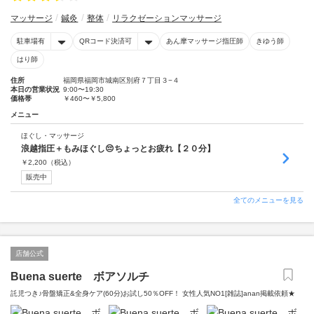
マッサージ
鍼灸
整体
リラクゼーションマッサージ
駐車場有
QRコード決済可
あん摩マッサージ指圧師
きゆう師
はり師
住所
福岡県福岡市城南区別府７丁目３−４
本日の営業状況
9:00〜19:30
価格帯
￥460〜￥5,800
メニュー
ほぐし・マッサージ
浪越指圧＋もみほぐし😔ちょっとお疲れ【２０分】
￥
2,200
（税込）
販売中
全てのメニューを見る
店舗公式
Buena suerte ボアソルチ
託児つき♪骨盤矯正&全身ケア(60分)お試し50％OFF！ 女性人気NO1[雑誌]anan掲載依頼★