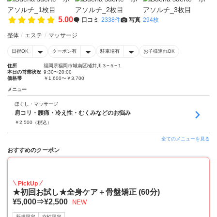
5.00
口コミ
2338件
写真
294枚
整体
エステ
マッサージ
日祝OK
クーポン有
駐車場有
お子様連れOK
住所
福岡県福岡市城南区樋井川３−５−１
本日の営業状況
9:30〜20:00
価格帯
￥1,600〜￥3,700
メニュー
ほぐし・マッサージ
肩コリ・腰痛・冷え性・むくみなどのお悩み
￥
2,500
（税込）
全てのメニューを見る
おすすめのクーポン
50
PickUp
★初回お試し★全身ケア＋骨盤矯正 (60分)
¥5,000⇒¥2,500
NEW
新規限定
女性限定