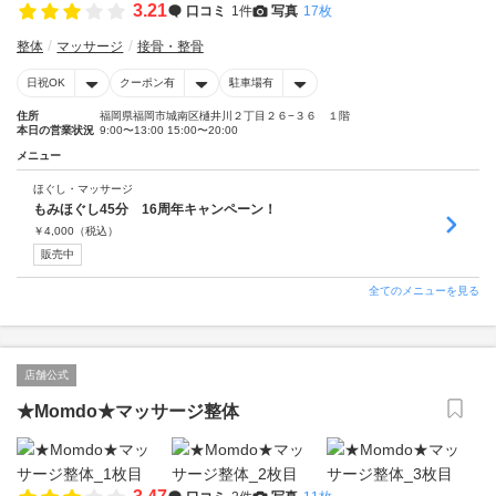
3.21
口コミ
1件
写真
17枚
整体
マッサージ
接骨・整骨
日祝OK
クーポン有
駐車場有
住所
福岡県福岡市城南区樋井川２丁目２６−３６ １階
本日の営業状況
9:00〜13:00 15:00〜20:00
メニュー
ほぐし・マッサージ
もみほぐし45分 16周年キャンペーン！
￥
4,000
（税込）
販売中
全てのメニューを見る
店舗公式
★Momdo★マッサージ整体