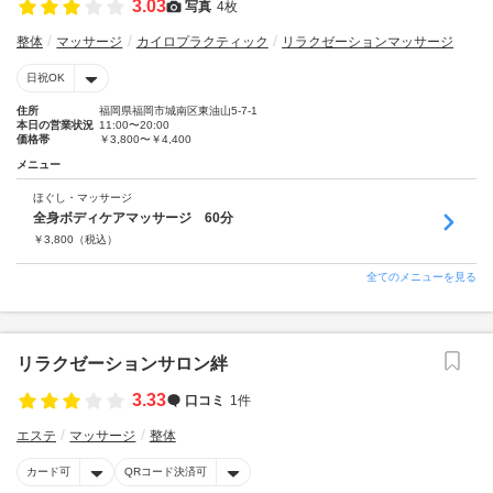
3.03
写真
4枚
整体
マッサージ
カイロプラクティック
リラクゼーションマッサージ
日祝OK
住所
福岡県福岡市城南区東油山5-7-1
本日の営業状況
11:00〜20:00
価格帯
￥3,800〜￥4,400
メニュー
ほぐし・マッサージ
全身ボディケアマッサージ 60分
￥
3,800
（税込）
全てのメニューを見る
リラクゼーションサロン絆
3.33
口コミ
1件
エステ
マッサージ
整体
カード可
QRコード決済可