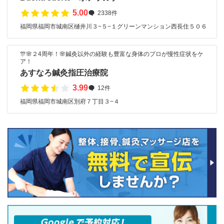
5.00
2338件
福岡県福岡市城南区樋井川３−５−１グリーンマンション西長住５０６
🎊🌸２4周年！🌸鍼灸以外の経験も豊富な身体のプロが慢性症状をケ
ア！
あすなろ鍼灸指圧治療院
3.99
12件
福岡県福岡市城南区別府７丁目３−４