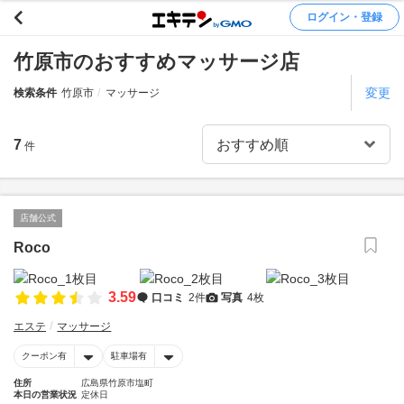
ログイン・登録
竹原市のおすすめマッサージ店
変更
検索条件
竹原市
マッサージ
7
件
店舗公式
Roco
3.59
口コミ
2件
写真
4枚
エステ
マッサージ
クーポン有
駐車場有
住所
広島県竹原市塩町
本日の営業状況
定休日