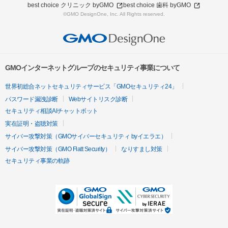
best choice クリニック byGMO
best choice 歯科 byGMO
©GMO DesignOne, Inc. All Rights reserved.
GMOインターネットグループのセキュリティ事業について
世界初総合ネットセキュリティサービス「GMOセキュリティ24」
パスワード漏洩診断
Webサイトリスク診断
セキュリティ相談AIチャットボット
実在証明・盗聴対策
サイバー攻撃対策（GMOサイバーセキュリティ byイエラエ）
サイバー攻撃対策（GMO Flatt Security）
なりすまし対策
セキュリティ事業の軌跡