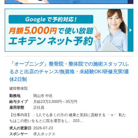
「オープニング」整骨院・整体院での施術スタッフ/ふ
るさと出店のチャンス/無資格・未経験OK/研修充実/週
休2日制
健煌整体院
勤務地
岡山市 中区
給与タイプ
月給23万2,000円～35万円
雇用形態
正社員
【仕事内容】╭ 1人でも多くの方の 健康と笑顔に貢献する ╰ v ╯ 私た
ちはこの想いをもとに院を運営をし、 203…
求人の更新日
2026-07-23
スポンサー
求人ボックス