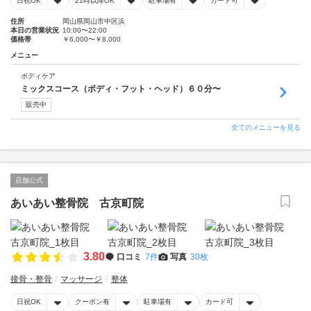
日祝OK
21時以降OK
駐車場有
カード可
住所
岡山県岡山市中区浜
本日の営業状況
10:00〜22:00
価格帯
￥6,000〜￥8,000
メニュー
ボディケア
ミックスコース（ボディ・フット・ヘッド）６０分〜
販売中
全てのメニューを見る
店舗公式
あいあい整骨院 古京町院
3.80
口コミ
7件
写真
30枚
接骨・整骨
マッサージ
整体
日祝OK
クーポン有
駐車場有
カード可