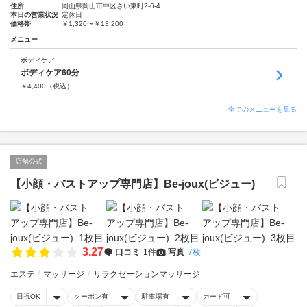
住所
岡山県岡山市中区さい東町2-6-4
本日の営業状況
定休日
価格帯
￥1,320〜￥13,200
メニュー
ボディケア
ボディケア60分
￥
4,400
（税込）
全てのメニューを見る
店舗公式
【小顔・バストアップ専門店】Be-joux(ビジュー)
3.27
口コミ
1件
写真
7枚
エステ
マッサージ
リラクゼーションマッサージ
日祝OK
クーポン有
駐車場有
カード可