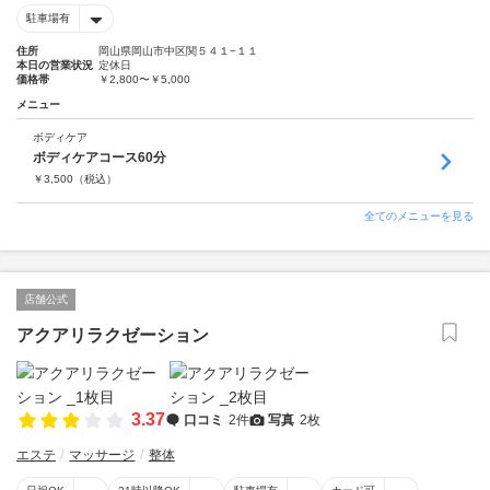
駐車場有
住所
岡山県岡山市中区関５４１−１１
本日の営業状況
定休日
価格帯
￥2,800〜￥5,000
メニュー
ボディケア
ボディケアコース60分
￥
3,500
（税込）
全てのメニューを見る
店舗公式
アクアリラクゼーション
3.37
口コミ
2件
写真
2枚
エステ
マッサージ
整体