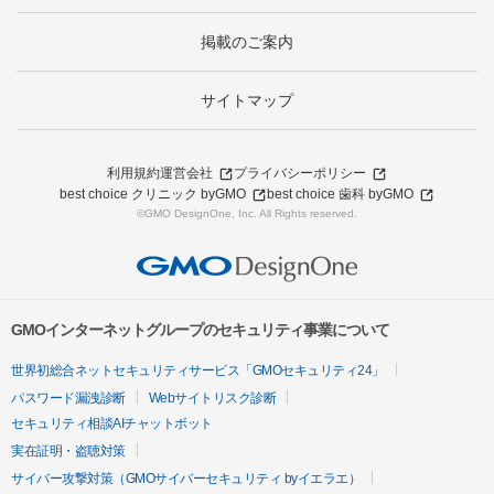
掲載のご案内
サイトマップ
利用規約
運営会社
プライバシーポリシー
best choice クリニック byGMO
best choice 歯科 byGMO
©GMO DesignOne, Inc. All Rights reserved.
GMOインターネットグループのセキュリティ事業について
世界初総合ネットセキュリティサービス「GMOセキュリティ24」
パスワード漏洩診断
Webサイトリスク診断
セキュリティ相談AIチャットボット
実在証明・盗聴対策
サイバー攻撃対策（GMOサイバーセキュリティ byイエラエ）