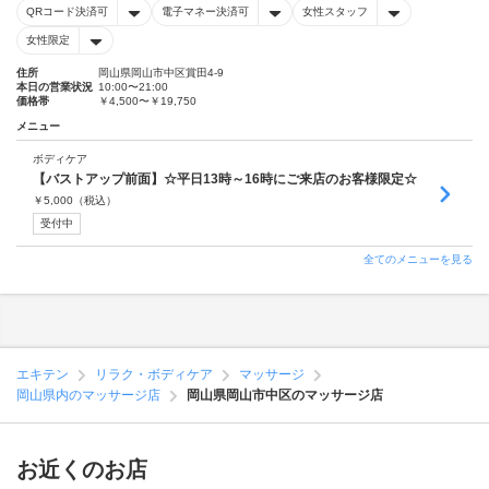
QRコード決済可
電子マネー決済可
女性スタッフ
女性限定
住所
岡山県岡山市中区賞田4-9
本日の営業状況
10:00〜21:00
価格帯
￥4,500〜￥19,750
メニュー
ボディケア
【バストアップ前面】☆平日13時～16時にご来店のお客様限定☆
￥
5,000
（税込）
受付中
全てのメニューを見る
エキテン
リラク・ボディケア
マッサージ
岡山県内のマッサージ店
岡山県岡山市中区のマッサージ店
お近くのお店