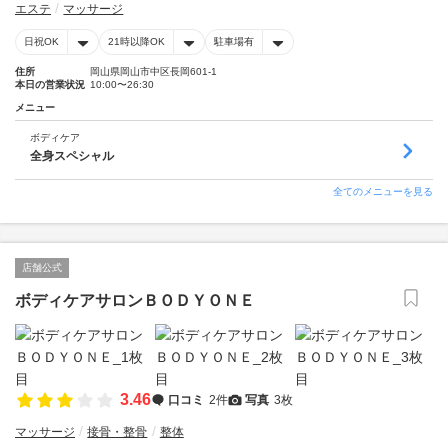
エステ
マッサージ
日祝OK
21時以降OK
駐車場有
住所
岡山県岡山市中区長岡601-1
本日の営業状況
10:00〜26:30
メニュー
ボディケア
全身スペシャル
全てのメニューを見る
店舗公式
ボディケアサロンＢＯＤＹＯＮＥ
3.46
口コミ
2件
写真
3枚
マッサージ
接骨・整骨
整体