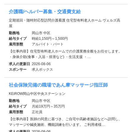
介護職/ヘルパー募集・交通費支給
定期巡回・随時対応型訪問介護看護 住宅型有料老人ホーム ヴェルズ高
屋
勤務地
岡山市 中区
給与タイプ
時給1,150円～1,500円
雇用形態
アルバイト・パート
【仕事内容】住宅型有料老人ホームでの介護業務全般をお任せします。
・身体介助(食事・入浴・排泄など) ・生活支援 ・…
求人の更新日
2026-08-06
スポンサー
求人ボックス
社会保険完備の職場であん摩マッサージ指圧師
KEiROW岡山中区中央ステーション
勤務地
岡山市 中区
給与タイプ
月給19万円～35万円
雇用形態
正社員
【仕事内容】医師の同意に基づき、ご自宅や高齢者施設などへ訪問し、
マッサージや鍼灸施術、機能訓練を行います。 ご利用者様…
求人の更新日
2026-08-06