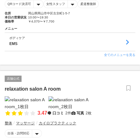
QRコード決済可
女性スタッフ
柔道整復師
住所
岡山県岡山市中区古京町1-5-7
本日の営業状況
10:00〜19:30
価格帯
￥4,070〜￥7,700
メニュー
ボディケア
EMS
全てのメニューを見る
店舗公式
relaxation salon A room
3.47
口コミ
2件
写真
2枚
整体
マッサージ
カイロプラクティック
出張・訪問対応