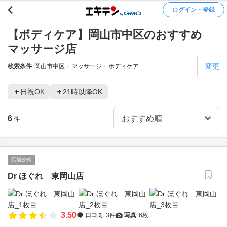
ログイン・登録
【ボディケア】岡山市中区のおすすめ
マッサージ店
変更
検索条件
岡山市中区
マッサージ
ボディケア
日祝OK
21時以降OK
6
件
店舗公式
Dr ほぐれ 東岡山店
3.50
口コミ
3件
写真
6枚