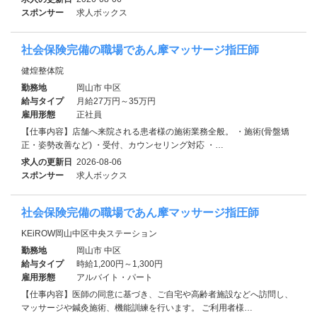
スポンサー
求人ボックス
社会保険完備の職場であん摩マッサージ指圧師
健煌整体院
勤務地
岡山市 中区
給与タイプ
月給27万円～35万円
雇用形態
正社員
【仕事内容】店舗へ来院される患者様の施術業務全般。 ・施術(骨盤矯
正・姿勢改善など) ・受付、カウンセリング対応 ・…
求人の更新日
2026-08-06
スポンサー
求人ボックス
社会保険完備の職場であん摩マッサージ指圧師
KEiROW岡山中区中央ステーション
勤務地
岡山市 中区
給与タイプ
時給1,200円～1,300円
雇用形態
アルバイト・パート
【仕事内容】医師の同意に基づき、ご自宅や高齢者施設などへ訪問し、
マッサージや鍼灸施術、機能訓練を行います。 ご利用者様…