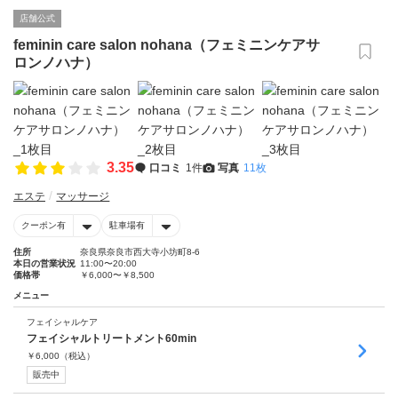
店舗公式
feminin care salon nohana（フェミニンケアサ
ロンノハナ）
3.35
口コミ
1件
写真
11枚
エステ
マッサージ
クーポン有
駐車場有
住所
奈良県奈良市西大寺小坊町8-6
本日の営業状況
11:00〜20:00
価格帯
￥6,000〜￥8,500
メニュー
フェイシャルケア
フェイシャルトリートメント60min
￥
6,000
（税込）
販売中