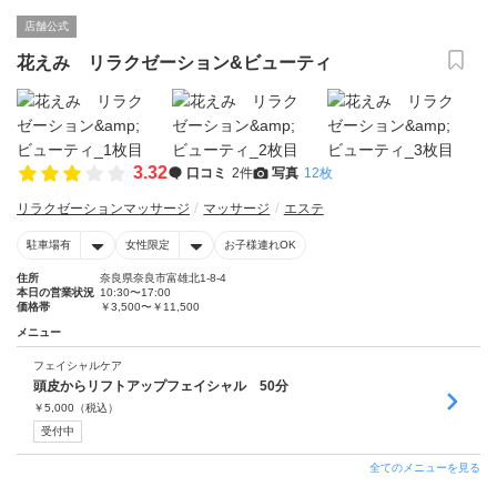
店舗公式
花えみ リラクゼーション&ビューティ
3.32
口コミ
2件
写真
12枚
リラクゼーションマッサージ
マッサージ
エステ
駐車場有
女性限定
お子様連れOK
住所
奈良県奈良市富雄北1-8-4
本日の営業状況
10:30〜17:00
価格帯
￥3,500〜￥11,500
メニュー
フェイシャルケア
頭皮からリフトアップフェイシャル 50分
￥
5,000
（税込）
受付中
全てのメニューを見る