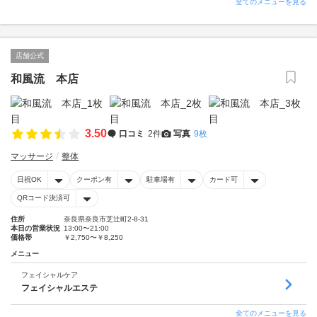
全てのメニューを見る
店舗公式
和風流 本店
3.50
口コミ
2件
写真
9枚
マッサージ
整体
日祝OK
クーポン有
駐車場有
カード可
QRコード決済可
住所
奈良県奈良市芝辻町2-8-31
本日の営業状況
13:00〜21:00
価格帯
￥2,750〜￥8,250
メニュー
フェイシャルケア
フェイシャルエステ
全てのメニューを見る