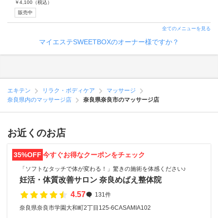
￥
4,100
（税込）
販売中
全てのメニューを見る
マイエステSWEETBOXのオーナー様ですか？
エキテン
リラク・ボディケア
マッサージ
奈良県内のマッサージ店
奈良県奈良市のマッサージ店
お近くのお店
35%OFF
今すぐお得なクーポンをチェック
「ソフトなタッチで体が変わる！」驚きの施術を体感ください♪
妊活・体質改善サロン 奈良めばえ整体院
4.57
131件
奈良県奈良市学園大和町2丁目125-6CASAMIA102