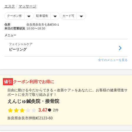
エステ
マッサージ
クーポン有
駐車場有
カード可
住所
奈良県奈良市七条町95-1
本日の営業状況
10:00〜18:30
メニュー
フェイシャルケア
ピーリング
全てのメニューを見る
値引
クーポン利用でお得に
自由に動ける今だからできる＜改善ケア＞をあなたに。お客様の健康増進サ
ポートに全力で取り組みます！
えんじゅ鍼灸院・接骨院
3.47
2件
奈良県奈良市押熊町2123-60