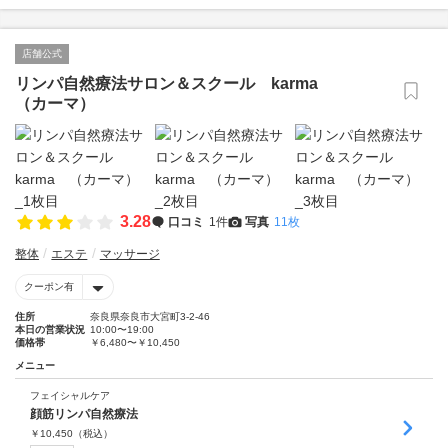
店舗公式
リンパ自然療法サロン＆スクール karma
（カーマ）
3.28
口コミ
1件
写真
11枚
整体
エステ
マッサージ
クーポン有
住所
奈良県奈良市大宮町3‐2‐46
本日の営業状況
10:00〜19:00
価格帯
￥6,480〜￥10,450
メニュー
フェイシャルケア
顔筋リンパ自然療法
￥
10,450
（税込）