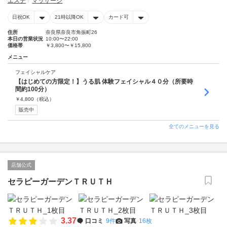
エステ
マッサージ
日祝OK
21時以降OK
カード可
住所
奈良県奈良市角振町26
本日の営業状況
10:00〜22:00
価格帯
￥3,800〜￥15,800
メニュー
フェイシャルケア
【はじめての方限定！】うる肌 体験フェイシャル４０分（所要時
間約100分）
￥
4,800
（税込）
販売中
全てのメニューを見る
店舗公式
セラピーガーデンＴＲＵＴＨ
3.37
口コミ
9件
写真
16枚