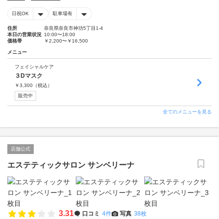
日祝OK
駐車場有
住所
奈良県奈良市神功5丁目1-4
本日の営業状況
10:00〜18:00
価格帯
￥2,200〜￥16,500
メニュー
フェイシャルケア
３Dマスク
￥
3,300
（税込）
販売中
全てのメニューを見る
店舗公式
エステティックサロン サンベリーナ
3.31
口コミ
4件
写真
38枚