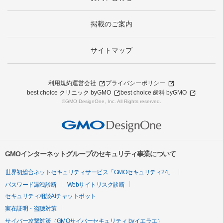
掲載のご案内
サイトマップ
利用規約
運営会社
プライバシーポリシー
best choice クリニック byGMO
best choice 歯科 byGMO
©GMO DesignOne, Inc. All Rights reserved.
GMOインターネットグループのセキュリティ事業について
世界初総合ネットセキュリティサービス「GMOセキュリティ24」
パスワード漏洩診断
Webサイトリスク診断
セキュリティ相談AIチャットボット
実在証明・盗聴対策
サイバー攻撃対策（GMOサイバーセキュリティ byイエラエ）