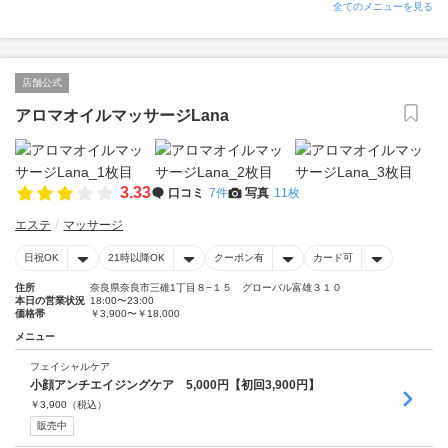
全てのメニューを見る
店舗公式
アロマオイルマッサージLana
3.33
口コミ
7件
写真
11枚
エステ
マッサージ
日祝OK
21時以降OK
クーポン有
カード可
住所
奈良県奈良市三碓1丁目８−１５ グローバル富雄３１０
本日の営業状況
18:00〜23:00
価格帯
￥3,900〜￥18,000
メニュー
フェイシャルケア
小顔アンチエイジングケア 5,000円【初回3,900円】
￥
3,900
（税込）
販売中