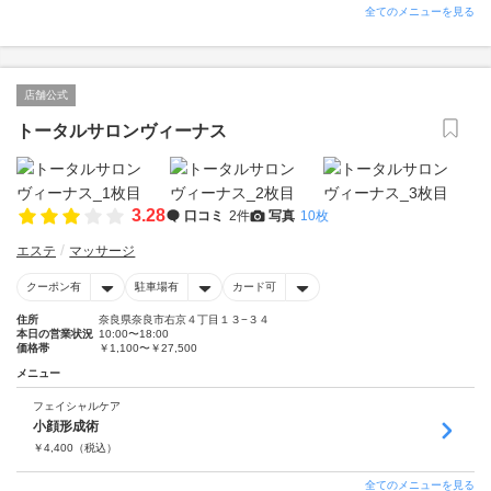
全てのメニューを見る
店舗公式
トータルサロンヴィーナス
3.28
口コミ
2件
写真
10枚
エステ
マッサージ
クーポン有
駐車場有
カード可
住所
奈良県奈良市右京４丁目１３−３４
本日の営業状況
10:00〜18:00
価格帯
￥1,100〜￥27,500
メニュー
フェイシャルケア
小顔形成術
￥
4,400
（税込）
全てのメニューを見る