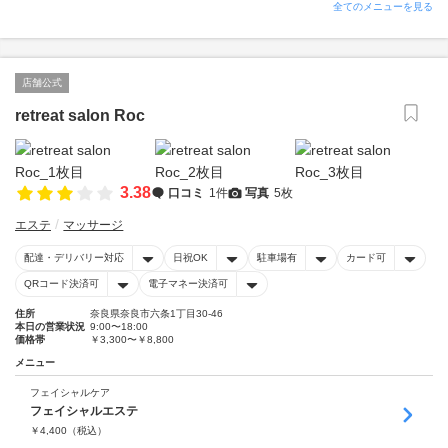
全てのメニューを見る
店舗公式
retreat salon Roc
3.38
口コミ
1件
写真
5枚
エステ
マッサージ
配達・デリバリー対応
日祝OK
駐車場有
カード可
QRコード決済可
電子マネー決済可
住所
奈良県奈良市六条1丁目30-46
本日の営業状況
9:00〜18:00
価格帯
￥3,300〜￥8,800
メニュー
フェイシャルケア
フェイシャルエステ
￥
4,400
（税込）