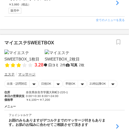
￥
3,980
（税込）
販売中
全てのメニューを見る
マイエステSWEETBOX
3.28
口コミ
2件
写真
2枚
エステ
マッサージ
出張・訪問対応
日祝OK
早朝OK
21時以降OK
住所
奈良県奈良市学園大和町2-220-1
本日の営業状況
0:00〜0:30 8:00〜24:00
価格帯
￥4,100〜￥7,200
メニュー
フェイシャルケア
お顔のみもありますがデコルテまでのマッサージ付きもありま
す。お肌のお悩みに合わせてご相談させて頂きます