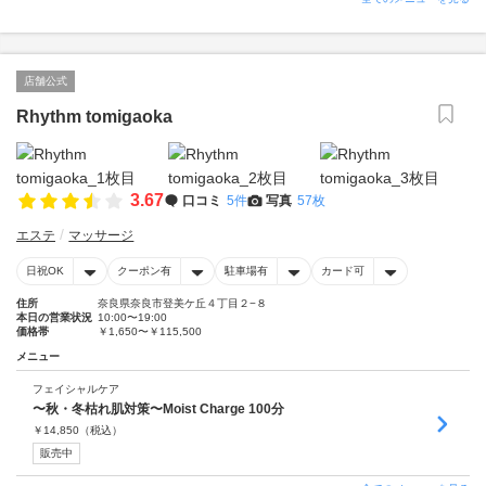
店舗公式
Rhythm tomigaoka
3.67
口コミ
5件
写真
57枚
エステ
マッサージ
日祝OK
クーポン有
駐車場有
カード可
住所
奈良県奈良市登美ケ丘４丁目２−８
本日の営業状況
10:00〜19:00
価格帯
￥1,650〜￥115,500
メニュー
フェイシャルケア
〜秋・冬枯れ肌対策〜Moist Charge 100分
￥
14,850
（税込）
販売中