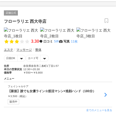
店舗公式
フローラリエ 西大寺店
3.30
口コミ
5件
写真
11枚
エステ
マッサージ
整体
日祝OK
カード可
住所
奈良県奈良市二条町1丁目1-57
本日の営業状況
12:30〜20:30
価格帯
￥550〜￥9,800
メニュー
フェイシャルケア
【新規】誰でも女優ライン☆筋活マシン×造顔ハンド（180分）
￥
3,500
（税込）
販売中
全てのメニューを見る