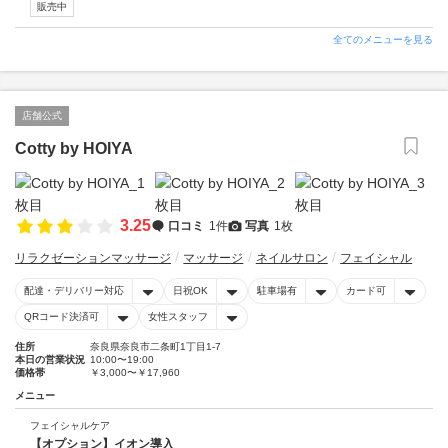
販売中
全てのメニューを見る
店舗公式
Cotty by HOIYA
3.25
口コミ
1件
写真
1枚
リラクゼーションマッサージ
マッサージ
ネイルサロン
フェイシャル
配達・デリバリー対応
日祝OK
駐車場有
カード可
QRコード決済可
女性スタッフ
住所
奈良県奈良市二条町1丁目1-7
本日の営業状況
10:00〜19:00
価格帯
￥3,000〜￥17,960
メニュー
フェイシャルケア
【オプション】イオン導入