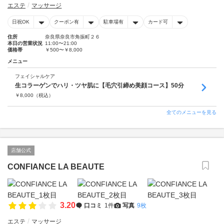
エステ
マッサージ
日祝OK
クーポン有
駐車場有
カード可
住所
奈良県奈良市角振町２６
本日の営業状況
11:00〜21:00
価格帯
￥500〜￥8,000
メニュー
フェイシャルケア
生コラーゲンでハリ・ツヤ肌に【毛穴引締め美顔コース】50分
￥
8,000
（税込）
全てのメニューを見る
店舗公式
CONFIANCE LA BEAUTE
3.20
口コミ
1件
写真
9枚
エステ
マッサージ