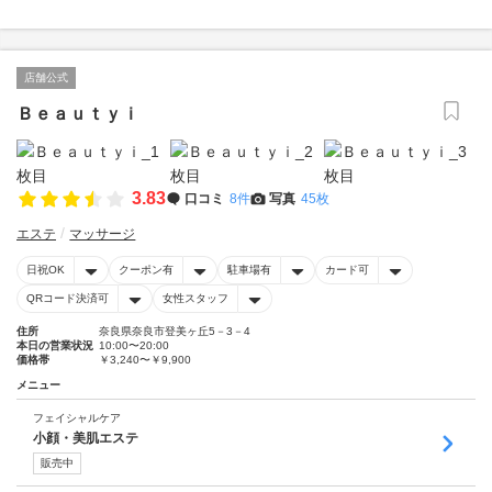
店舗公式
Ｂｅａｕｔｙｉ
3.83
口コミ
8件
写真
45枚
エステ
マッサージ
日祝OK
クーポン有
駐車場有
カード可
QRコード決済可
女性スタッフ
住所
奈良県奈良市登美ヶ丘5－3－4
本日の営業状況
10:00〜20:00
価格帯
￥3,240〜￥9,900
メニュー
フェイシャルケア
小顔・美肌エステ
販売中