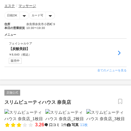
エステ
マッサージ
日祝OK
カード可
住所
奈良県奈良市小西町９
本日の営業状況
10:30〜19:30
メニュー
フェイシャルケア
【炭酸美顔】
￥
8,640
（税込）
販売中
全てのメニューを見る
店舗公式
スリムビューティハウス 奈良店
3.26
口コミ
1件
写真
11枚