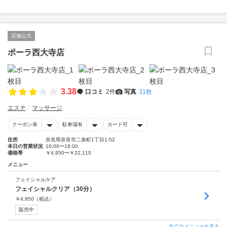
店舗公式
ポーラ西大寺店
3.38
口コミ
2件
写真
31枚
エステ
マッサージ
クーポン有
駐車場有
カード可
住所
奈良県奈良市二条町1丁目1-52
本日の営業状況
10:00〜18:00
価格帯
￥4,950〜￥22,110
メニュー
フェイシャルケア
フェイシャルクリア（30分）
￥
4,950
（税込）
販売中
全てのメニューを見る