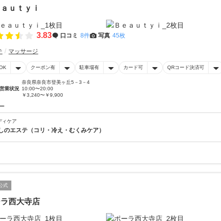
ｅａｕｔｙｉ
3.83
口コミ
8件
写真
45枚
テ
マッサージ
OK
クーポン有
駐車場有
カード可
QRコード決済可
奈良県奈良市登美ヶ丘5－3－4
営業状況
10:00〜20:00
￥3,240〜￥9,900
ー
ディケア
しのエステ（コリ・冷え・むくみケア）
公式
ーラ西大寺店