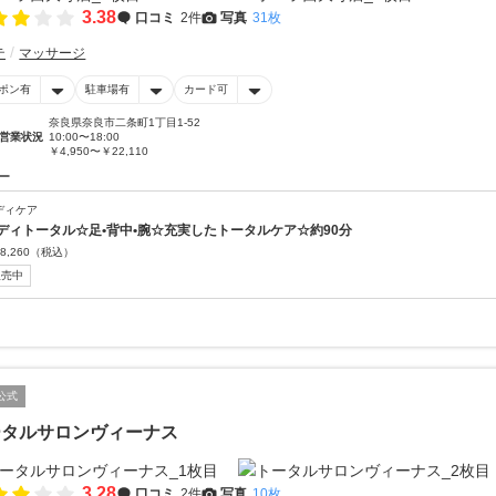
3.38
口コミ
2件
写真
31枚
テ
マッサージ
ポン有
駐車場有
カード可
奈良県奈良市二条町1丁目1-52
営業状況
10:00〜18:00
￥4,950〜￥22,110
ー
ディケア
ディトータル☆足•背中•腕☆充実したトータルケア☆約90分
8,260
（税込）
販売中
公式
ータルサロンヴィーナス
3.28
口コミ
2件
写真
10枚