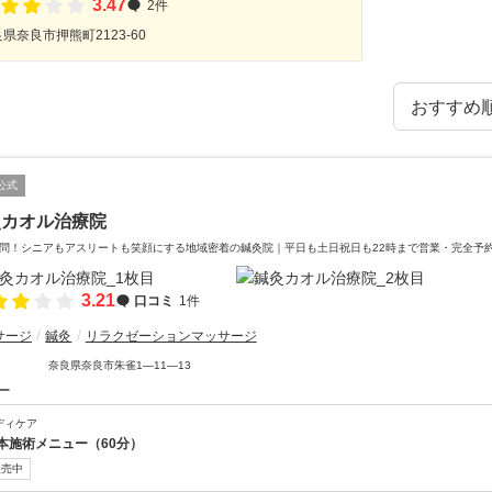
3.47
2件
県奈良市押熊町2123-60
公式
灸カオル治療院
問！シニアもアスリートも笑顔にする地域密着の鍼灸院｜平日も土日祝日も22時まで営業・完全予
3.21
口コミ
1件
サージ
鍼灸
リラクゼーションマッサージ
奈良県奈良市朱雀1―11―13
ー
ディケア
本施術メニュー（60分）
販売中