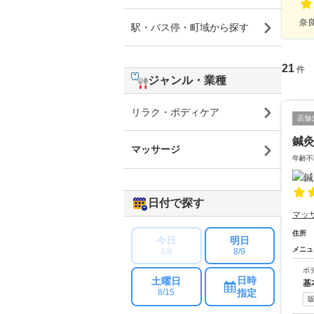
奈良
駅・バス停・町域から探す
21
件
ジャンル・業種
リラク・ボディケア
店舗
鍼
マッサージ
年齢不
日付で探す
マッ
住所
今日
明日
メニュ
8/8
8/9
ボ
日時
土曜日
基
指定
8/15