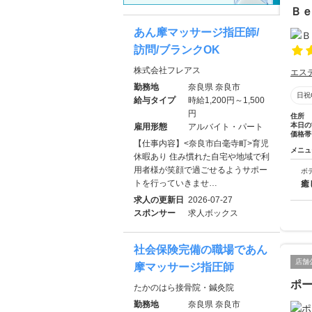
Ｂ
あん摩マッサージ指圧師/
訪問/ブランクOK
株式会社フレアス
エス
勤務地
奈良県 奈良市
日祝
給与タイプ
時給1,200円～1,500
円
住所
本日の
雇用形態
アルバイト・パート
価格帯
【仕事内容】<奈良市白毫寺町>育児
メニュ
休暇あり 住み慣れた自宅や地域で利
用者様が笑顔で過ごせるようサポー
ボ
トを行っていきませ…
癒
求人の更新日
2026-07-27
スポンサー
求人ボックス
社会保険完備の職場であん
店舗
摩マッサージ指圧師
ポ
たかのはら接骨院・鍼灸院
勤務地
奈良県 奈良市