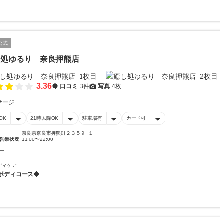
公式
し処ゆるり 奈良押熊店
3.36
口コミ
3件
写真
4枚
サージ
OK
21時以降OK
駐車場有
カード可
奈良県奈良市押熊町２３５９−１
営業状況
11:00〜22:00
ー
ディケア
ボディコース◆