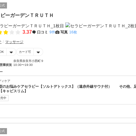
公式
ラピーガーデンＴＲＵＴＨ
3.37
口コミ
9件
写真
16枚
テ
マッサージ
OK
カード可
奈良県奈良市小西町９
営業状況
10:30〜19:30
ー
ディケア
型のお悩みケアセラピー【ソルトデトックス】（遠赤外線サウナ付） その他、
【キャビスリム】
販売中
公式