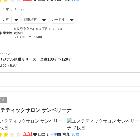
テ
マッサージ
ポン有
駐車場有
カード可
奈良県奈良市右京４丁目１３−３４
営業状況
定休日
￥1,100〜￥27,500
ー
ディケア
リジナル筋膜リリース 全身100分〜120分
,900
（税込）
公式
テティックサロン サンベリーナ
3.31
口コミ
4件
写真
38枚