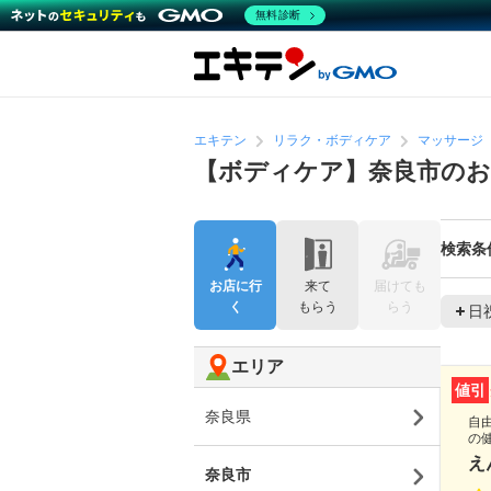
無料診断
エキテン
リラク・ボディケア
マッサージ
【ボディケア】奈良市の
検索条
お店に行
来て
届けても
く
もらう
らう
日
エリア
値引
奈良県
自
の
え
奈良市