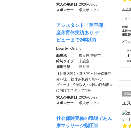
求人の更新日
2026-08-06
エス
スポンサー
求人ボックス
クー
アシスタント「美容師」
住所
本日の
産休育休実績あり デ
価格帯
ビューまで2年以内
メニュ
Dear by KG and
ボ
勤務地
奈良県 奈良市
オ
給与タイプ
未設定
￥
9
雇用形態
正社員
【仕事内容】<新大宮><社会保険完
備><土日祝休み取得可能><デ
ビューまで2年以内>今後の店舗拡大
に向けてスタッフ大募…
店舗
求人の更新日
2026-05-27
エス
スポンサー
求人ボックス
社会保険完備の職場であん
摩マッサージ指圧師