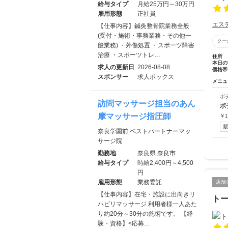
給与タイプ
月給25万円～30万円
雇用形態
正社員
エス
【仕事内容】鍼灸整骨院業務全般
(受付・施術・事務業務・その他一
クー
般業務) ・外傷処置 ・スポーツ障害
治療 ・スポーツトレ…
住所
本日の
求人の更新日
2026-08-08
価格帯
スポンサー
求人ボックス
メニュ
ボ
訪問マッサージ担当のあん
ボ
摩マッサージ指圧師
￥
1
奈良学園前 ベストパートナーマッ
サージ院
勤務地
奈良県 奈良市
給与タイプ
時給2,400円～4,500
円
雇用形態
業務委託
店舗
【仕事内容】在宅・施設に出向きリ
ト
ハビリマッサージ 利用者様一人あた
り約20分～30分の施術です。 【経
験・資格】<応募…