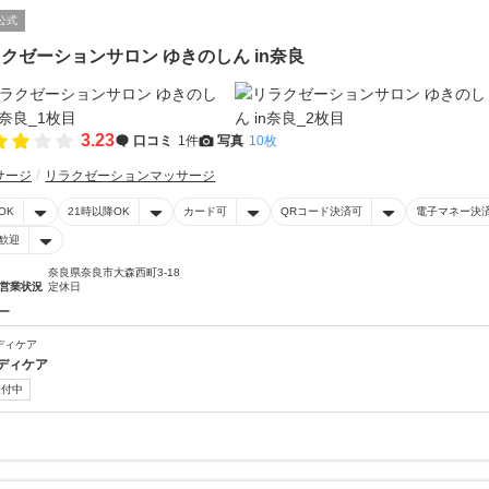
公式
クゼーションサロン ゆきのしん in奈良
3.23
口コミ
1件
写真
10枚
サージ
リラクゼーションマッサージ
OK
21時以降OK
カード可
QRコード決済可
電子マネー決
歓迎
奈良県奈良市大森西町3-18
営業状況
定休日
ー
ディケア
ディケア
受付中