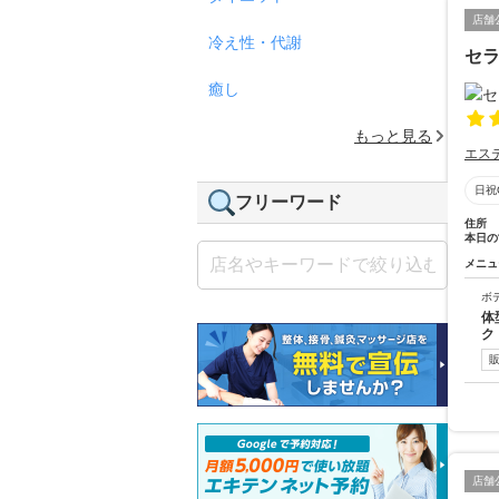
店舗
冷え性・代謝
セ
癒し
もっと見る
エス
日祝
フリーワード
住所
本日の
メニュ
ボ
体
ク
店舗