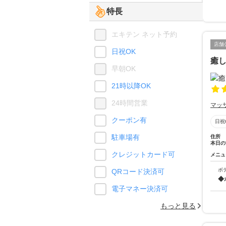
特長
エキテン ネット予約
店舗
日祝OK
癒
早朝OK
21時以降OK
24時間営業
マッ
クーポン有
日祝
駐車場有
住所
本日の
クレジットカード可
メニュ
ボ
QRコード決済可
◆
電子マネー決済可
もっと見る