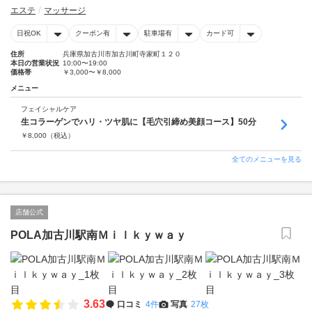
エステ
マッサージ
日祝OK
クーポン有
駐車場有
カード可
住所
兵庫県加古川市加古川町寺家町１２０
本日の営業状況
10:00〜19:00
価格帯
￥3,000〜￥8,000
メニュー
フェイシャルケア
生コラーゲンでハリ・ツヤ肌に【毛穴引締め美顔コース】50分
￥
8,000
（税込）
全てのメニューを見る
店舗公式
POLA加古川駅南Ｍｉｌｋｙｗａｙ
3.63
口コミ
4件
写真
27枚