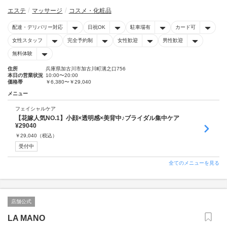
エステ
マッサージ
コスメ・化粧品
配達・デリバリー対応
日祝OK
駐車場有
カード可
女性スタッフ
完全予約制
女性歓迎
男性歓迎
無料体験
住所
兵庫県加古川市加古川町溝之口756
本日の営業状況
10:00〜20:00
価格帯
￥6,380〜￥29,040
メニュー
フェイシャルケア
【花嫁人気NO.1】小顔×透明感×美背中♪ブライダル集中ケア
¥29040
￥
29,040
（税込）
受付中
全てのメニューを見る
店舗公式
LA MANO