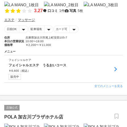
3.27
口コミ
1件
写真
5枚
エステ
マッサージ
日祝OK
駐車場有
カード可
住所
兵庫県加古川市尾上町安田105-7
本日の営業状況
10:00〜19:00
価格帯
￥2,200〜￥11,000
メニュー
フェイシャルケア
フェイシャルエステ うるおいコース
￥
6,600
（税込）
販売中
全てのメニューを見る
店舗公式
POLA 加古川プラザホテル店