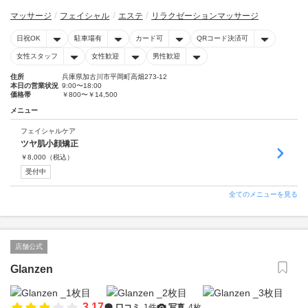
マッサージ
フェイシャル
エステ
リラクゼーションマッサージ
日祝OK
駐車場有
カード可
QRコード決済可
女性スタッフ
女性歓迎
男性歓迎
住所
兵庫県加古川市平岡町高畑273-12
本日の営業状況
9:00〜18:00
価格帯
￥800〜￥14,500
メニュー
フェイシャルケア
ツヤ肌小顔矯正
￥
8,000
（税込）
受付中
全てのメニューを見る
店舗公式
Glanzen
3.17
口コミ
1件
写真
4枚