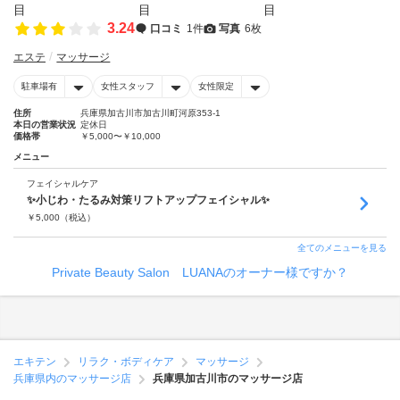
3.24
口コミ
1件
写真
6枚
エステ
マッサージ
駐車場有
女性スタッフ
女性限定
住所
兵庫県加古川市加古川町河原353-1
本日の営業状況
定休日
価格帯
￥5,000〜￥10,000
メニュー
フェイシャルケア
✨小じわ・たるみ対策リフトアップフェイシャル✨
￥
5,000
（税込）
全てのメニューを見る
Private Beauty Salon LUANAのオーナー様ですか？
エキテン
リラク・ボディケア
マッサージ
兵庫県内のマッサージ店
兵庫県加古川市のマッサージ店