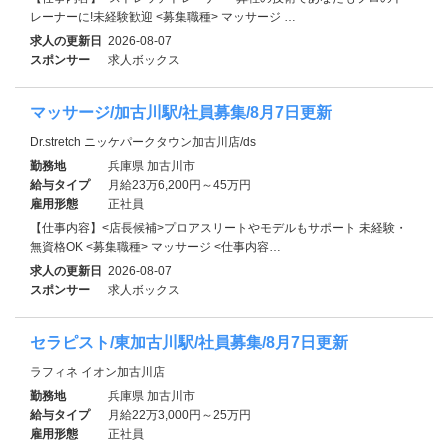
レーナーに!未経験歓迎 <募集職種> マッサージ …
求人の更新日
2026-08-07
スポンサー
求人ボックス
マッサージ/加古川駅/社員募集/8月7日更新
Dr.stretch ニッケパークタウン加古川店/ds
勤務地
兵庫県 加古川市
給与タイプ
月給23万6,200円～45万円
雇用形態
正社員
【仕事内容】<店長候補>プロアスリートやモデルもサポート 未経験・
無資格OK <募集職種> マッサージ <仕事内容…
求人の更新日
2026-08-07
スポンサー
求人ボックス
セラピスト/東加古川駅/社員募集/8月7日更新
ラフィネ イオン加古川店
勤務地
兵庫県 加古川市
給与タイプ
月給22万3,000円～25万円
雇用形態
正社員