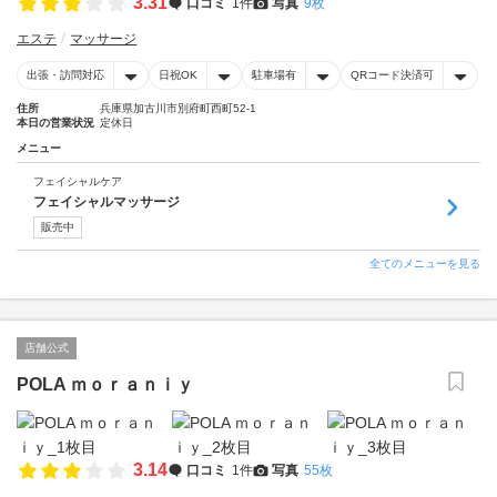
3.31
口コミ
1件
写真
9枚
エステ
マッサージ
出張・訪問対応
日祝OK
駐車場有
QRコード決済可
住所
兵庫県加古川市別府町西町52-1
本日の営業状況
定休日
メニュー
フェイシャルケア
フェイシャルマッサージ
販売中
全てのメニューを見る
店舗公式
POLA ｍｏｒａｎｉｙ
3.14
口コミ
1件
写真
55枚