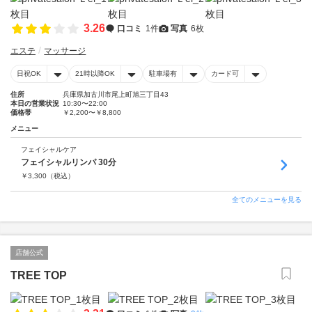
3.26
口コミ
1件
写真
6枚
エステ
マッサージ
日祝OK
21時以降OK
駐車場有
カード可
住所
兵庫県加古川市尾上町旭三丁目43
本日の営業状況
10:30〜22:00
価格帯
￥2,200〜￥8,800
メニュー
フェイシャルケア
フェイシャルリンパ 30分
￥
3,300
（税込）
全てのメニューを見る
店舗公式
TREE TOP