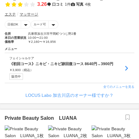
3.26
口コミ
1件
写真
4枚
エステ
マッサージ
日祝OK
カード可
住所
兵庫県加古川市平岡町つつじ野2番
本日の営業状況
10:00〜21:00
価格帯
￥2,160〜￥16,956
メニュー
フェイシャルケア
《初回コース》ニキビ・ニキビ跡回復コース 8640円→3900円
￥
3,900
（税込）
販売中
全てのメニューを見る
LOCUS Labo 加古川店のオーナー様ですか？
Private Beauty Salon LUANA