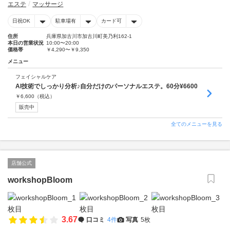
エステ
マッサージ
日祝OK
駐車場有
カード可
住所
兵庫県加古川市加古川町美乃利162-1
本日の営業状況
10:00〜20:00
価格帯
￥4,290〜￥9,350
メニュー
フェイシャルケア
AI技術でしっかり分析♪自分だけのパーソナルエステ。60分¥6600
￥
6,600
（税込）
販売中
全てのメニューを見る
店舗公式
workshopBloom
3.67
口コミ
4件
写真
5枚