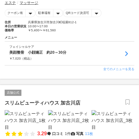
エステ
マッサージ
クーポン有
駐車場有
QRコード決済可
住所
兵庫県加古川市加古川町稲屋812-1
本日の営業状況
10:00〜17:00
価格帯
￥5,400〜￥61,560
メニュー
フェイシャルケア
美顔整骨 小顔矯正 約20～30分
￥
7,020
（税込）
全てのメニューを見る
店舗公式
スリムビューティハウス 加古川店
3.29
口コミ
1件
写真
11枚