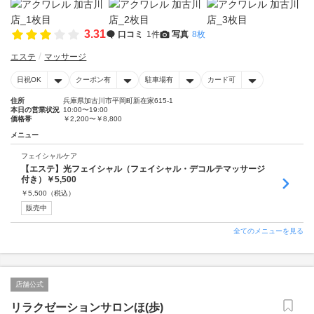
3.31
口コミ
1件
写真
8枚
エステ
マッサージ
日祝OK
クーポン有
駐車場有
カード可
住所
兵庫県加古川市平岡町新在家615-1
本日の営業状況
10:00〜19:00
価格帯
￥2,200〜￥8,800
メニュー
フェイシャルケア
【エステ】光フェイシャル（フェイシャル・デコルテマッサージ
付き）￥5,500
￥
5,500
（税込）
販売中
全てのメニューを見る
店舗公式
リラクゼーションサロンほ(歩)