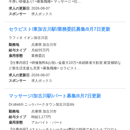
手厚い研修あり! <募集職種> マッサージ <仕…
求人の更新日
2026-08-07
スポンサー
求人ボックス
セラピスト/東加古川駅/業務委託募集/8月7日更新
ラフィネ イオン加古川店
勤務地
兵庫県 加古川市
給与タイプ
月給55万円
雇用形態
業務委託
【仕事内容】<研修無料&お祝い金最大10万>未経験者大歓迎 家賃補助な
ど新生活支援も充実 <募集職種> セラピスト…
求人の更新日
2026-08-07
スポンサー
求人ボックス
マッサージ/加古川駅/パート募集/8月7日更新
Dr.stretch ニッケパークタウン加古川店/ds
勤務地
兵庫県 加古川市
給与タイプ
時給1,177円
雇用形態
アルバイト・パート
【仕事内容】<ストレッチトレーナー>弊社の技術であなたもプロのト