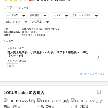
エステ
マッサージ
クーポン有
駐車場有
カード可
QRコード決済可
女性スタッフ
女性限定
住所
兵庫県加古川市加古川町粟津579-1
本日の営業状況
10:00〜18:00
価格帯
￥13,200〜￥19,800
メニュー
フェイシャルケア
自分史上最高肌！小顔造形・ハリ肌・リフト！感動肌へ！80分
【ヘッド付】
￥
17,600
（税込）
販売中
全てのメニューを見る
LOCUS Labo 加古川店