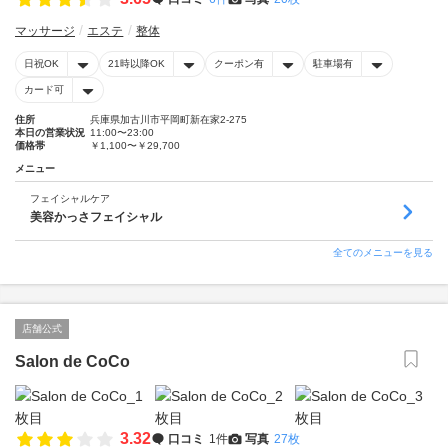
マッサージ
エステ
整体
日祝OK
21時以降OK
クーポン有
駐車場有
カード可
住所
兵庫県加古川市平岡町新在家2-275
本日の営業状況
11:00〜23:00
価格帯
￥1,100〜￥29,700
メニュー
フェイシャルケア
美容かっさフェイシャル
全てのメニューを見る
店舗公式
Salon de CoCo
3.32
口コミ
1件
写真
27枚