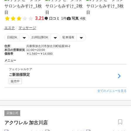
3.21
口コミ
1件
写真
4枚
エステ
マッサージ
日祝OK
21時以降OK
駐車場有
住所
兵庫県加古川市加古川町稲屋38-2
本日の営業状況
11:00〜23:00
価格帯
￥1,540〜￥14,080
メニュー
フェイシャルケア
ご新規様限定
販売中
全てのメニューを見る
店舗公式
アクワレル 加古川店