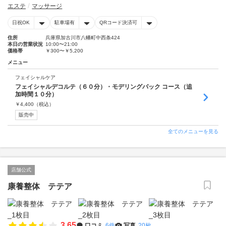
エステ
マッサージ
日祝OK
駐車場有
QRコード決済可
住所
兵庫県加古川市八幡町中西条424
本日の営業状況
10:00〜21:00
価格帯
￥300〜￥5,200
メニュー
フェイシャルケア
フェイシャルデコルテ（６０分）・モデリングパック コース（追
加時間１０分）
￥
4,400
（税込）
販売中
全てのメニューを見る
店舗公式
康養整体 テテア
3.65
口コミ
6件
写真
20枚