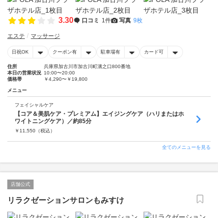
3.30
口コミ
1件
写真
9枚
エステ
マッサージ
日祝OK
クーポン有
駐車場有
カード可
住所
兵庫県加古川市加古川町溝之口800番地
本日の営業状況
10:00〜20:00
価格帯
￥4,290〜￥19,800
メニュー
フェイシャルケア
【コア＆美肌ケア・プレミアム】エイジングケア（ハリまたはホ
ワイトニングケア）／約85分
￥
11,550
（税込）
全てのメニューを見る
店舗公式
リラクゼーションサロンもみすけ