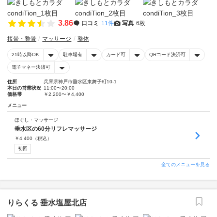
3.86
口コミ
11件
写真
6枚
接骨・整骨
マッサージ
整体
21時以降OK
駐車場有
カード可
QRコード決済可
電子マネー決済可
住所
兵庫県神戸市垂水区東舞子町10-1
本日の営業状況
11:00〜20:00
価格帯
￥2,200〜￥4,400
メニュー
ほぐし・マッサージ
垂水区の60分リフレマッサージ
￥
4,400
（税込）
初回
全てのメニューを見る
りらくる 垂水塩屋北店