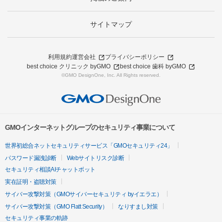
サイトマップ
利用規約
運営会社
プライバシーポリシー
best choice クリニック byGMO
best choice 歯科 byGMO
©GMO DesignOne, Inc. All Rights reserved.
GMOインターネットグループのセキュリティ事業について
世界初総合ネットセキュリティサービス「GMOセキュリティ24」
パスワード漏洩診断
Webサイトリスク診断
セキュリティ相談AIチャットボット
実在証明・盗聴対策
サイバー攻撃対策（GMOサイバーセキュリティ byイエラエ）
サイバー攻撃対策（GMO Flatt Security）
なりすまし対策
セキュリティ事業の軌跡