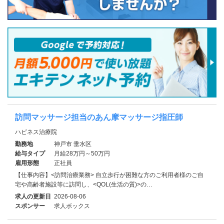
訪問マッサージ担当のあん摩マッサージ指圧師
ハピネス治療院
勤務地
神戸市 垂水区
給与タイプ
月給28万円～50万円
雇用形態
正社員
【仕事内容】<訪問治療業務> 自立歩行が困難な方のご利用者様のご自
宅や高齢者施設等に訪問し、<QOL(生活の質)>の…
求人の更新日
2026-08-06
スポンサー
求人ボックス