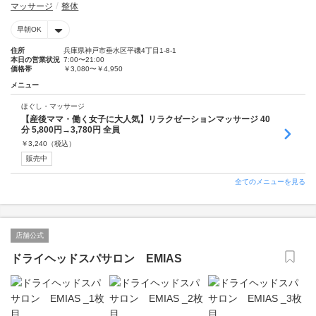
マッサージ
整体
早朝OK
住所
兵庫県神戸市垂水区平磯4丁目1-8-1
本日の営業状況
7:00〜21:00
価格帯
￥3,080〜￥4,950
メニュー
ほぐし・マッサージ
【産後ママ・働く女子に大人気】リラクゼーションマッサージ 40
分 5,800円→3,780円 全員
￥
3,240
（税込）
販売中
全てのメニューを見る
店舗公式
ドライヘッドスパサロン EMIAS