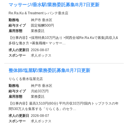
マッサージ/垂水駅/業務委託募集/8月7日更新
Re.Ra.Ku & Treatment レバンテ垂水店
勤務地
神戸市 垂水区
給与タイプ
固定報酬500円
雇用形態
業務委託
【仕事内容】<採用特典10万円あり >関西全域Re.Ra.Kuで募集|高収入&
多様な働き方 <募集職種> マッサー…
求人の更新日
2026-08-07
スポンサー
求人ボックス
整体師/塩屋駅/業務委託募集/8月7日更新
りらくる垂水塩屋北店
勤務地
神戸市 垂水区
給与タイプ
月給33万円
雇用形態
業務委託
【仕事内容】最高3,510円(60分) 平均月収33万円!国内トップクラスの年
間530万人を集客する「りらくる」のセラ…
求人の更新日
2026-08-07
スポンサー
求人ボックス