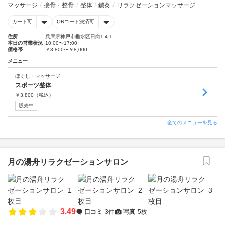
マッサージ
接骨・整骨
整体
鍼灸
リラクゼーションマッサージ
カード可
QRコード決済可
住所
兵庫県神戸市垂水区日向1-4-1
本日の営業状況
10:00〜17:00
価格帯
￥3,800〜￥8,000
メニュー
ほぐし・マッサージ
スポーツ整体
￥
3,800
（税込）
販売中
全てのメニューを見る
月の湯舟リラクゼーションサロン
3.49
口コミ
3件
写真
5枚