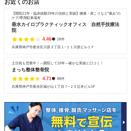
お近くのお店
【開院21年・臨床経験29年の信頼と実績】腰痛・肩こりなど“痛み”の
ケア/専用駐車場有
垂水カイロプラクティックオフィス 自然手技療法
院
4.46
28件
兵庫県神戸市垂水区川原３丁目１−１１川原ビル１Ｆ
土日祝も営業中！～開院して10年～確かな実績と口コミ！
まっち整体整骨院
4.71
98件
兵庫県神戸市垂水区城が山１丁目７−２５辻本ビル1F