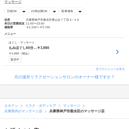
マッサージ
日祝OK
21時以降OK
駐車場有
住所
兵庫県神戸市垂水区青山台７丁目４−４６
本日の営業状況
11:00〜23:00
価格帯
￥2,100〜￥5,700
メニュー
ほぐし・マッサージ
もみほぐし60分…￥3,980
￥
3,980
（税込）
販売中
全てのメニューを見る
月の湯舟リラクゼーションサロンのオーナー様ですか？
エキテン
リラク・ボディケア
マッサージ
兵庫県内のマッサージ店
兵庫県神戸市垂水区のマッサージ店