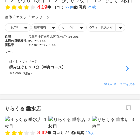
4.19
口コミ
22件
写真
25枚
整体
エステ
マッサージ
日祝OK
駐車場有
カード可
QRコード決済可
住所
兵庫県神戸市垂水区宮本町4-16-301
本日の営業状況
9:30〜21:00
価格帯
￥2,800〜￥20,900
メニュー
ほぐし・マッサージ
揉みほぐし３０分【半身コース】
￥
2,800
（税込）
全てのメニューを見る
りらくる 垂水店
3.42
口コミ
3件
写真
19枚