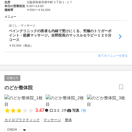
住所
大阪府和泉市府中町３丁目１−１７
本日の営業状況
8:30〜14:00
価格帯
￥550〜￥33,000
メニュー
ほぐし・マッサージ
ペインクリニックの医者も内緒で受けにくる、究極のトリガーポ
イント・筋膜マッサージ。吉野院長のマッスルセラピー１２０分
コース
￥
33,000
（税込）
全てのメニューを見る
店舗公式
のどか整体院
3.47
口コミ
2件
写真
7枚
カイロプラクティック
マッサージ
整体
日祝OK