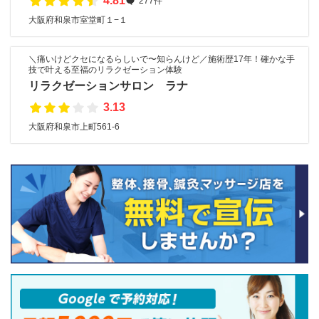
4.81
277件
大阪府和泉市室堂町１−１
＼痛いけどクセになるらしいで〜知らんけど／施術歴17年！確かな手
技で叶える至福のリラクゼーション体験
リラクゼーションサロン ラナ
3.13
大阪府和泉市上町561-6