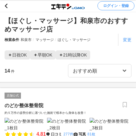
ログイン・登録
【ほぐし・マッサージ】和泉市のおすす
めマッサージ店
変更
検索条件
和泉市
マッサージ
ほぐし・マッサージ
日祝OK
早朝OK
21時以降OK
14
件
店舗公式
のどか整体整骨院
約５万件の姿勢分析に基づいた施術で根本から身体を改善！
4.81
口コミ
277件
写真
81枚