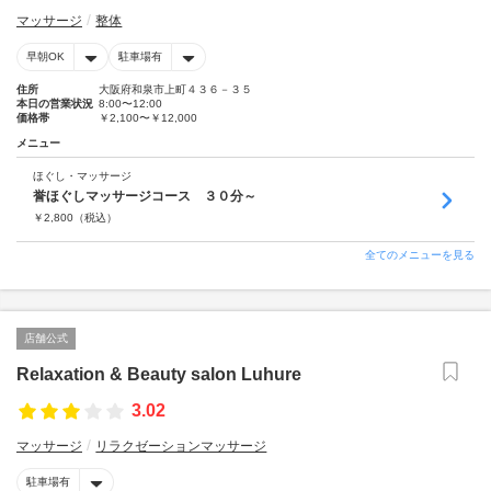
マッサージ
整体
早朝OK
駐車場有
住所
大阪府和泉市上町４３６－３５
本日の営業状況
8:00〜12:00
価格帯
￥2,100〜￥12,000
メニュー
ほぐし・マッサージ
誉ほぐしマッサージコース ３０分～
￥
2,800
（税込）
全てのメニューを見る
店舗公式
Relaxation & Beauty salon Luhure
3.02
マッサージ
リラクゼーションマッサージ
駐車場有