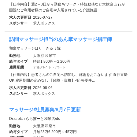
【仕事内容】週2～3日から勤務 Wワーク・時短勤務など大歓迎 歩行が
困難なご利用者様のご自宅や入居されている介護施設…
求人の更新日
2026-07-27
スポンサー
求人ボックス
訪問マッサージ担当のあん摩マッサージ指圧師
和泉マッサージはり・きゅう院
勤務地
大阪府 和泉市
給与タイプ
時給1,800円～2,200円
雇用形態
アルバイト・パート
【仕事内容】患者さんのご自宅へ訪問し、施術をおこないます 直行直帰
OK 雇用期間の定めなし 【経験・資格】<応募要件…
求人の更新日
2026-08-06
スポンサー
求人ボックス
マッサージ/社員募集/8月7日更新
Dr.stretch ららぽーと和泉店/ds
勤務地
大阪府 和泉市
給与タイプ
月給23万6,200円～45万円