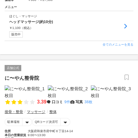
メニュー
ほぐし・マッサージ
ヘッドマッサージ(約10分)
￥
1,100
（税込）
販売中
全てのメニューを見る
店舗公式
に〜やん整骨院
3.39
口コミ
9件
写真
38枚
接骨・整骨
マッサージ
整体
駐車場有
QRコード決済可
住所
大阪府和泉市府中町６丁目14-14
本日の営業状況
9:00〜13:00