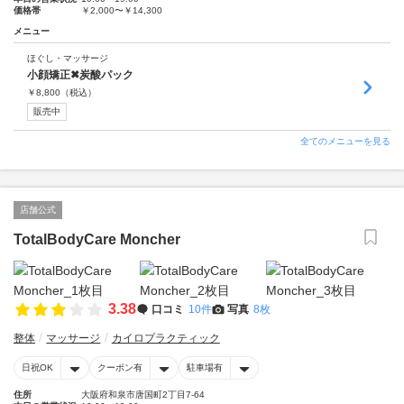
価格帯
￥2,000〜￥14,300
メニュー
ほぐし・マッサージ
小顔矯正✖︎炭酸パック
￥
8,800
（税込）
販売中
全てのメニューを見る
店舗公式
TotalBodyCare Moncher
3.38
口コミ
10件
写真
8枚
整体
マッサージ
カイロプラクティック
日祝OK
クーポン有
駐車場有
住所
大阪府和泉市唐国町2丁目7-64