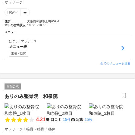
マッサージ
日祝OK
住所
大阪府和泉市上町659-1
本日の営業状況
10:00〜19:00
メニュー
ほぐし・マッサージ
メニュー表
出張・訪問
全てのメニューを見る
店舗公式
ありのみ整骨院 和泉院
4.21
口コミ
15件
写真
15枚
マッサージ
接骨・整骨
整体