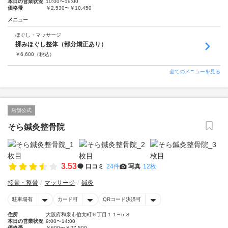
本日の営業状況
10:00〜19:00
価格帯
￥2,530〜￥10,450
メニュー
ほぐし・マッサージ
揉みほぐし整体（部分矯正あり）
￥
6,600
（税込）
全てのメニューを見る
店舗公式
そら鍼灸整骨院
3.53
口コミ
24件
写真
12枚
接骨・整骨
マッサージ
鍼灸
駐車場有
カード可
QRコード決済可
住所
大阪府和泉市伯太町６丁目１１−５８
本日の営業状況
9:00〜14:00
価格帯
￥600〜￥27,500