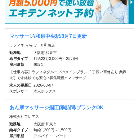
マッサージ/和泉中央駅/8月7日更新
ラフィネ ららぽーと和泉店
勤務地
大阪府 和泉市
給与タイプ
月給22万3,000円～25万円
雇用形態
未設定
【仕事内容】ラフィネグループのメインブランド 手厚い研修あり 業界
大手で未経験でも安心 <募集職種> マッサージ …
求人の更新日
2026-08-07
スポンサー
求人ボックス
あん摩マッサージ指圧師/訪問/ブランクOK
株式会社フレアス
勤務地
大阪府 和泉市
給与タイプ
時給1,200円～1,500円
雇用形態
アルバイト・パート