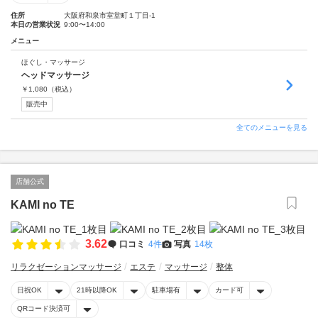
住所
大阪府和泉市室堂町１丁目-1
本日の営業状況
9:00〜14:00
メニュー
ほぐし・マッサージ
ヘッドマッサージ
￥
1,080
（税込）
販売中
全てのメニューを見る
店舗公式
KAMI no TE
3.62
口コミ
4件
写真
14枚
リラクゼーションマッサージ
エステ
マッサージ
整体
日祝OK
21時以降OK
駐車場有
カード可
QRコード決済可