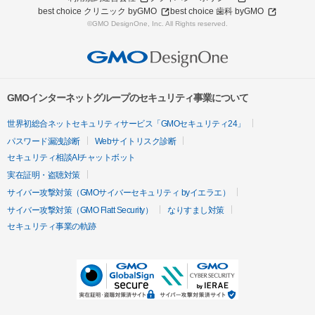
best choice クリニック byGMO
best choice 歯科 byGMO
©GMO DesignOne, Inc. All Rights reserved.
GMOインターネットグループのセキュリティ事業について
世界初総合ネットセキュリティサービス「GMOセキュリティ24」
パスワード漏洩診断
Webサイトリスク診断
セキュリティ相談AIチャットボット
実在証明・盗聴対策
サイバー攻撃対策（GMOサイバーセキュリティ byイエラエ）
サイバー攻撃対策（GMO Flatt Security）
なりすまし対策
セキュリティ事業の軌跡