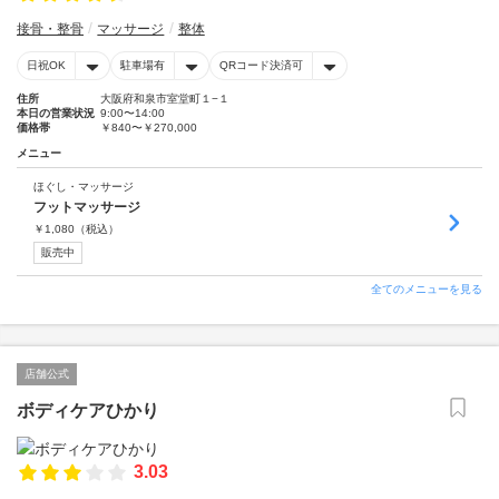
接骨・整骨
マッサージ
整体
日祝OK
駐車場有
QRコード決済可
住所
大阪府和泉市室堂町１−１
本日の営業状況
9:00〜14:00
価格帯
￥840〜￥270,000
メニュー
ほぐし・マッサージ
フットマッサージ
￥
1,080
（税込）
販売中
全てのメニューを見る
店舗公式
ボディケアひかり
3.03