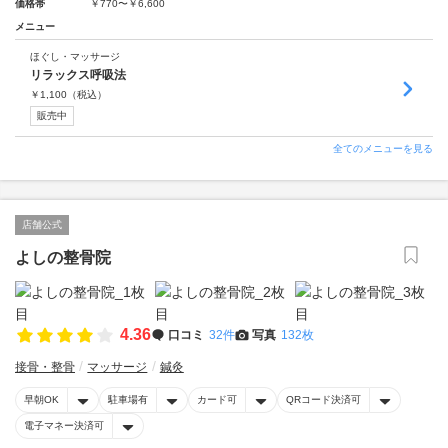
価格帯
￥770〜￥6,600
メニュー
ほぐし・マッサージ
リラックス呼吸法
￥
1,100
（税込）
販売中
全てのメニューを見る
店舗公式
よしの整骨院
4.36
口コミ
32件
写真
132枚
接骨・整骨
マッサージ
鍼灸
早朝OK
駐車場有
カード可
QRコード決済可
電子マネー決済可