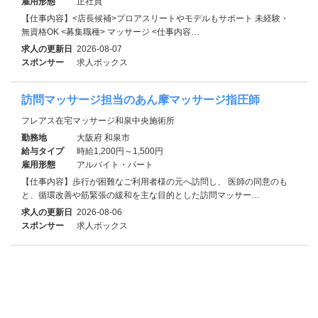
雇用形態
正社員
【仕事内容】<店長候補>プロアスリートやモデルもサポート 未経験・
無資格OK <募集職種> マッサージ <仕事内容…
求人の更新日
2026-08-07
スポンサー
求人ボックス
訪問マッサージ担当のあん摩マッサージ指圧師
フレアス在宅マッサージ和泉中央施術所
勤務地
大阪府 和泉市
給与タイプ
時給1,200円～1,500円
雇用形態
アルバイト・パート
【仕事内容】歩行が困難なご利用者様の元へ訪問し、 医師の同意のも
と、循環改善や筋緊張の緩和を主な目的とした訪問マッサー…
求人の更新日
2026-08-06
スポンサー
求人ボックス