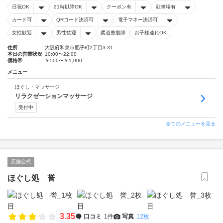
日祝OK
21時以降OK
クーポン有
駐車場有
カード可
QRコード決済可
電子マネー決済可
女性歓迎
男性歓迎
柔道整復師
お子様連れOK
住所
大阪府和泉市肥子町2丁目3-31
本日の営業状況
10:00〜22:00
価格帯
￥500〜￥1,000
メニュー
ほぐし・マッサージ
リラクゼーションマッサージ
受付中
全てのメニューを見る
店舗公式
ほぐし処 誉
3.35
口コミ
1件
写真
12枚