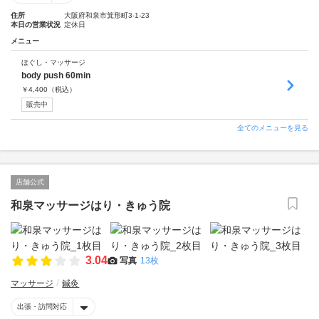
住所
大阪府和泉市箕形町3-1-23
本日の営業状況
定休日
メニュー
ほぐし・マッサージ
body push 60min
￥
4,400
（税込）
販売中
全てのメニューを見る
店舗公式
和泉マッサージはり・きゅう院
3.04
写真
13枚
マッサージ
鍼灸
出張・訪問対応