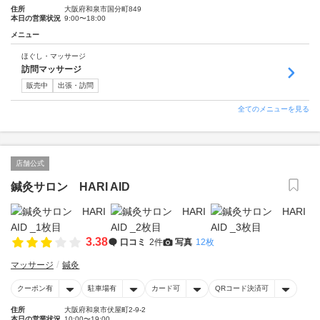
住所
大阪府和泉市国分町849
本日の営業状況
9:00〜18:00
メニュー
ほぐし・マッサージ
訪問マッサージ
販売中
出張・訪問
全てのメニューを見る
店舗公式
鍼灸サロン HARI AID
3.38
口コミ
2件
写真
12枚
マッサージ
鍼灸
クーポン有
駐車場有
カード可
QRコード決済可
住所
大阪府和泉市伏屋町2-9-2
本日の営業状況
10:00〜19:00