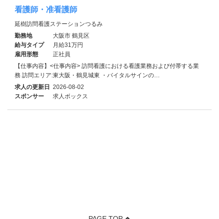
看護師・准看護師
延樹訪問看護ステーションつるみ
勤務地
大阪市 鶴見区
給与タイプ
月給31万円
雇用形態
正社員
【仕事内容】<仕事内容> 訪問看護における看護業務および付帯する業
務 訪問エリア:東大阪・鶴見城東 ・バイタルサインの…
求人の更新日
2026-08-02
スポンサー
求人ボックス
PAGE TOP