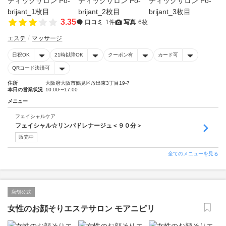
3.35
口コミ
1件
写真
6枚
エステ
マッサージ
日祝OK
21時以降OK
クーポン有
カード可
QRコード決済可
住所
大阪府大阪市鶴見区放出東3丁目19-7
本日の営業状況
10:00〜17:00
メニュー
フェイシャルケア
フェイシャル☆リンパドレナージュ＜９０分＞
販売中
全てのメニューを見る
店舗公式
女性のお顔そりエステサロン モアニピリ