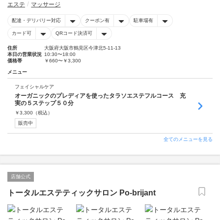
エステ
マッサージ
配達・デリバリー対応
クーポン有
駐車場有
カード可
QRコード決済可
住所
大阪府大阪市鶴見区今津北5-11-13
本日の営業状況
10:30〜18:00
価格帯
￥660〜￥3,300
メニュー
フェイシャルケア
オーガニックのプレディアを使ったタラソエステフルコース 充
実の５ステップ５０分
￥
3,300
（税込）
販売中
全てのメニューを見る
店舗公式
トータルエステティックサロン Po-brijant