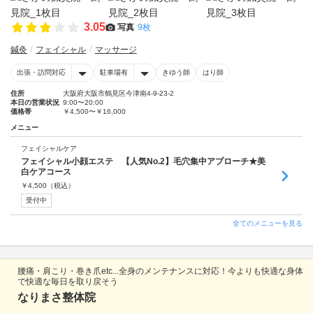
3.05
写真
9枚
鍼灸
フェイシャル
マッサージ
出張・訪問対応
駐車場有
きゆう師
はり師
住所
大阪府大阪市鶴見区今津南4-9-23-2
本日の営業状況
9:00〜20:00
価格帯
￥4,500〜￥16,000
メニュー
フェイシャルケア
フェイシャル小顔エステ 【人気No.2】毛穴集中アプローチ★美
白ケアコース
￥
4,500
（税込）
受付中
全てのメニューを見る
腰痛・肩こり・巻き爪etc...全身のメンテナンスに対応！今よりも快適な身体
で快適な毎日を取り戻そう
なりまさ整体院