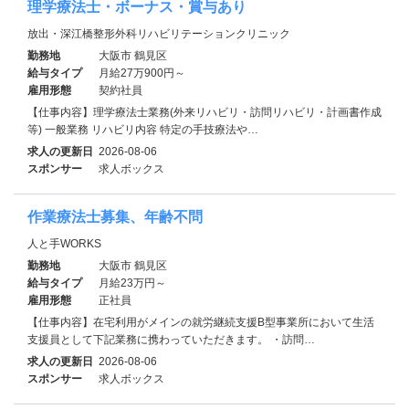
理学療法士・ボーナス・賞与あり
放出・深江橋整形外科リハビリテーションクリニック
勤務地
大阪市 鶴見区
給与タイプ
月給27万900円～
雇用形態
契約社員
【仕事内容】理学療法士業務(外来リハビリ・訪問リハビリ・計画書作成
等) 一般業務 リハビリ内容 特定の手技療法や…
求人の更新日
2026-08-06
スポンサー
求人ボックス
作業療法士募集、年齢不問
人と手WORKS
勤務地
大阪市 鶴見区
給与タイプ
月給23万円～
雇用形態
正社員
【仕事内容】在宅利用がメインの就労継続支援B型事業所において生活
支援員として下記業務に携わっていただきます。 ・訪問…
求人の更新日
2026-08-06
スポンサー
求人ボックス