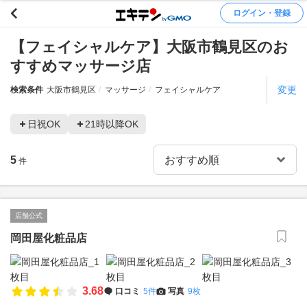
ログイン・登録
【フェイシャルケア】大阪市鶴見区のお
すすめマッサージ店
変更
検索条件
大阪市鶴見区
マッサージ
フェイシャルケア
日祝OK
21時以降OK
5
件
店舗公式
岡田屋化粧品店
3.68
口コミ
5件
写真
9枚