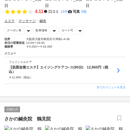
4.11
口コミ
14件
写真
9枚
エステ
マッサージ
鍼灸
クーポン有
駐車場有
カード可
住所
大阪府大阪市鶴見区今津南1-4-38
本日の営業状況
10:00〜19:00
価格帯
￥5,000〜￥18,360
メニュー
フェイシャルケア
【肌質改善エステ】エイジングケアコ−ス(90分) 12,960円（税
込）
￥
12,960
（税込）
全てのメニューを見る
店舗公式
さかの鍼灸院 鶴見院