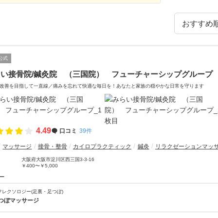
公式
らい接骨院/鍼灸院 （三国院） フューチャーシップグループ
改善を目指して一直線／痛みを忘れて快適な毎日を！あなたと家族の穏やかな日常を守ります
4.49
口コミ
39件
マッサージ
接骨・整骨
カイロプラクティック
鍼灸
リラクゼーションマッ
大阪府大阪市淀川区西三国3-3-16
￥400〜￥5,000
ー
フレクソロジー(足裏・足つぼ)
つぼマッサージ