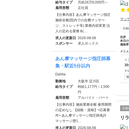
給与タイプ
月給26万6,000円～
雇用形態
正社員
【仕事内容】あん摩マッサージ指圧
マッ
施術全般(院内での自費マッサー
ジ、ストレッチ等) 業務内容変更:法
日祝
人の定める業務 転…
住所
求人の更新日
2026-08-06
本日の
スポンサー
求人ボックス
価格帯
メニュ
あん摩マッサージ指圧師募
リ
3
集・駅近5分以内
￥
1
Dahlia
勤務地
大阪市 淀川区
給与タイプ
時給1,177円～1,500
円
雇用形態
アルバイト・パート
【仕事内容】施術業務全般 雇用期間
店舗
の定めなし 【経験・資格】<応募要
件> あん摩マッサージ指圧師免許
リラ
マッサージ歴1…
求人の更新日
2026-08-06