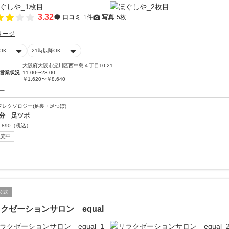
3.32
口コミ
1件
写真
5枚
サージ
OK
21時以降OK
大阪府大阪市淀川区西中島４丁目10-21
営業状況
11:00〜23:00
￥1,620〜￥8,640
ー
フレクソロジー(足裏・足つぼ)
0分 足ツボ
,890
（税込）
販売中
公式
クゼーションサロン equal