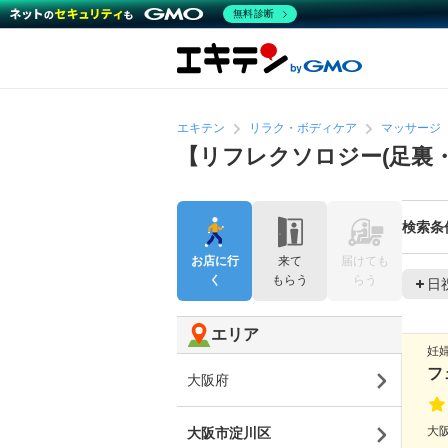
無料診断
エキテン
リラク・ボディケア
マッサージ
【リフレクソロジー(足裏
検索条
お店に行
来て
届けても
く
もらう
らう
日
エリア
妊
フ
大阪府
大
大阪市淀川区