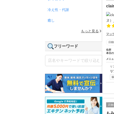
cl
冷え性・代謝
癒し
もっと見る
マッ
日祝
フリーワード
住所
本日の
メニュ
リ
リ
店舗
も