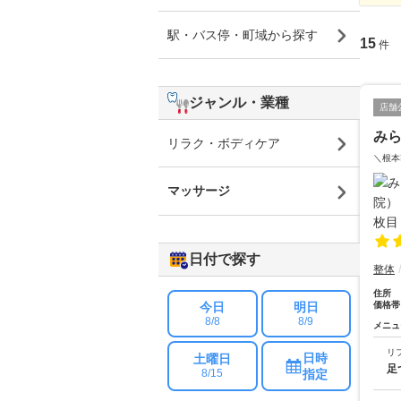
駅・バス停・町域から探す
15
件
ジャンル・業種
店舗
み
リラク・ボディケア
＼根本
マッサージ
日付で探す
整体
住所
今日
明日
価格帯
8/8
8/9
メニュ
リ
日時
土曜日
足
指定
8/15