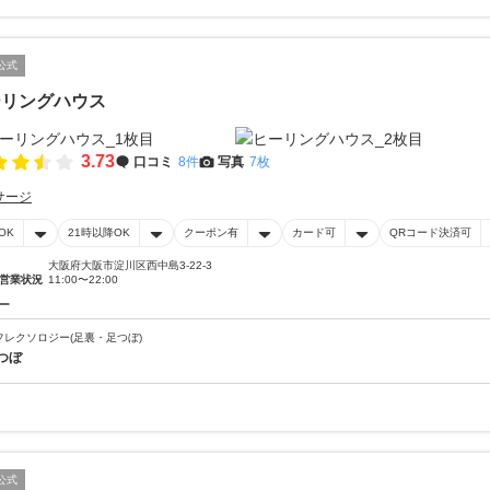
公式
ーリングハウス
3.73
口コミ
8件
写真
7枚
サージ
OK
21時以降OK
クーポン有
カード可
QRコード決済可
大阪府大阪市淀川区西中島3-22-3
営業状況
11:00〜22:00
ー
フレクソロジー(足裏・足つぼ)
つぼ
公式