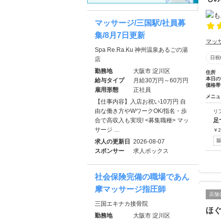
マッサージ/三国駅/社員募
集/8月7日更新
マッ
Spa Re.Ra.Ku 神州温泉あるごの湯
日祝
店
勤務地
大阪市 淀川区
住所
本日の
給与タイプ
月給30万円～60万円
価格帯
雇用形態
正社員
メニュ
【仕事内容】入店お祝い10万円 自
由な働き方やWワークOK/指名・歩
リ
合で高収入も実現! <募集職種> マッ
足
サージ …
￥
2
求人の更新日
2026-08-07
スポンサー
求人ボックス
社会保険完備の職場であん
摩マッサージ指圧師
店舗
三国エキナカ接骨院
ほ
勤務地
大阪市 淀川区