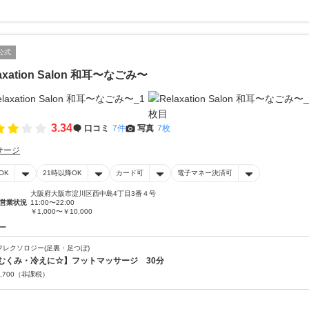
公式
axation Salon 和耳〜なごみ〜
3.34
口コミ
7件
写真
7枚
サージ
OK
21時以降OK
カード可
電子マネー決済可
大阪府大阪市淀川区西中島4丁目3番４号
営業状況
11:00〜22:00
￥1,000〜￥10,000
ー
フレクソロジー(足裏・足つぼ)
むくみ・冷えに☆】フットマッサージ 30分
,700
（非課税）