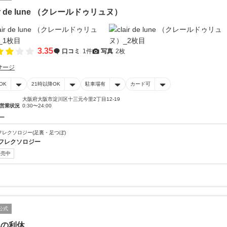
air de lune （クレールドゥリュヌ）
3.35
口コミ
1件
写真
2枚
サージ
OK
21時以降OK
駐車場有
カード可
大阪府大阪市淀川区十三元今里2丁目12-19
営業状況
0:30〜24:00
ー
フレクソロジー(足裏・足つぼ)
フレクソロジー
販売中
公式
みの利休