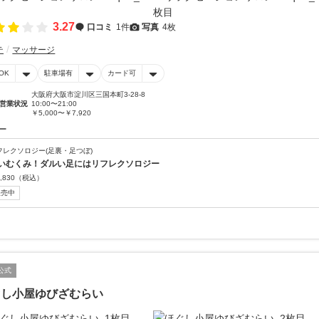
3.27
口コミ
1件
写真
4枚
テ
マッサージ
OK
駐車場有
カード可
大阪府大阪市淀川区三国本町3-28-8
営業状況
10:00〜21:00
￥5,000〜￥7,920
ー
フレクソロジー(足裏・足つぼ)
いむくみ！ダルい足にはリフレクソロジー
,830
（税込）
販売中
公式
ぐし小屋ゆびざむらい