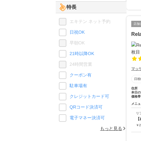
特長
エキテン ネット予約
店舗
日祝OK
Rel
早朝OK
21時以降OK
24時間営業
マッ
クーポン有
日祝
駐車場有
住所
本日の
クレジットカード可
価格帯
メニュ
QRコード決済可
リ
電子マネー決済可
【
￥
2
もっと見る