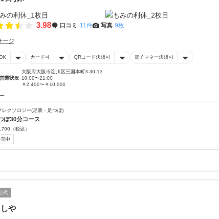
3.98
口コミ
11件
写真
9枚
サージ
OK
カード可
QRコード決済可
電子マネー決済可
大阪府大阪市淀川区三国本町3-30-13
営業状況
10:00〜21:00
￥2,400〜￥10,000
ー
フレクソロジー(足裏・足つぼ)
つぼ30分コース
,700
（税込）
販売中
公式
ぐしや