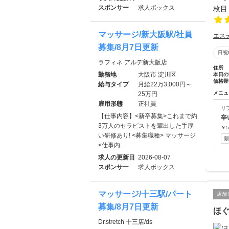
スポンサー
求人ボックス
マッサージ/新大阪駅/社員
エス
募集/8月7日更新
日祝
ラフィネ アルデ新大阪店
住所
勤務地
大阪市 淀川区
本日の
価格帯
給与タイプ
月給22万3,000円～
メニュ
25万円
雇用形態
正社員
リ
【仕事内容】<新卒募集>これまで約
辛
3万人のセラピストを輩出した手厚
￥
5
い研修あり! <募集職種> マッサージ
<仕事内…
求人の更新日
2026-08-07
スポンサー
求人ボックス
マッサージ/十三駅/パート
店舗
募集/8月7日更新
ほ
Dr.stretch 十三店/ds