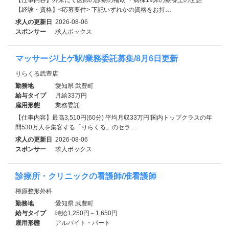
【経験・資格】<応募要件> 下記いずれかの資格をお持…
求人の更新日
2026-08-06
スポンサー
求人ボックス
マッサージ/上ゲ駅/業務委託募集/8月6日更新
りらくる武豊店
勤務地
愛知県 武豊町
給与タイプ
月給33万円
雇用形態
業務委託
【仕事内容】最高3,510円(60分) 平均月収33万円!国内トップクラスの年
間530万人を集客する「りらくる」のセラ…
求人の更新日
2026-08-06
スポンサー
求人ボックス
診療所・クリニックの看護師/准看護師
榊原整形外科
勤務地
愛知県 武豊町
給与タイプ
時給1,250円～1,650円
雇用形態
アルバイト・パート