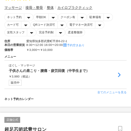
マッサージ
接骨・整骨
整体
カイロプラクティック
ネット予約
早朝OK
クーポン有
駐車場有
カード可
QRコード決済可
電子マネー決済可
女性スタッフ
完全予約制
柔道整復師
住所
愛知県知多郡武豊町平井6-22-1
本日の営業状況
8:30〜12:00 16:00〜20:00
予約空きあり
価格帯
￥3,000〜￥10,000
メニュー
ほぐし・マッサージ
子供さんの肩こり・腰痛・疲労回復（中学生まで）
￥
3,980
（税込）
販売中
全てのメニューを見る
ネット予約カレンダー
店舗公式
超足芯術武豊サロン