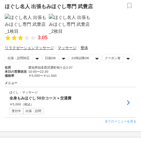
ほぐし名人 出張もみほぐし専門 武豊店
3.05
リラクゼーションマッサージ
マッサージ
整体
出張・訪問対応
日祝OK
21時以降OK
クーポン有
住所
愛知県知多郡武豊町桜ケ丘2-37
本日の営業状況
10:00〜22:30
価格帯
￥5,000〜￥11,500
メニュー
ほぐし・マッサージ
全身もみほぐし 50分コース＋交通費
￥
5,000
（税込）
受付中
出張・訪問
全てのメニューを見る