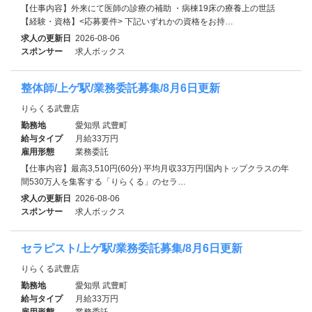
【仕事内容】外来にて医師の診療の補助 ・病棟19床の療養上の世話
【経験・資格】<応募要件> 下記いずれかの資格をお持…
求人の更新日
2026-08-06
スポンサー
求人ボックス
整体師/上ゲ駅/業務委託募集/8月6日更新
りらくる武豊店
勤務地
愛知県 武豊町
給与タイプ
月給33万円
雇用形態
業務委託
【仕事内容】最高3,510円(60分) 平均月収33万円!国内トップクラスの年
間530万人を集客する「りらくる」のセラ…
求人の更新日
2026-08-06
スポンサー
求人ボックス
セラピスト/上ゲ駅/業務委託募集/8月6日更新
りらくる武豊店
勤務地
愛知県 武豊町
給与タイプ
月給33万円
雇用形態
業務委託