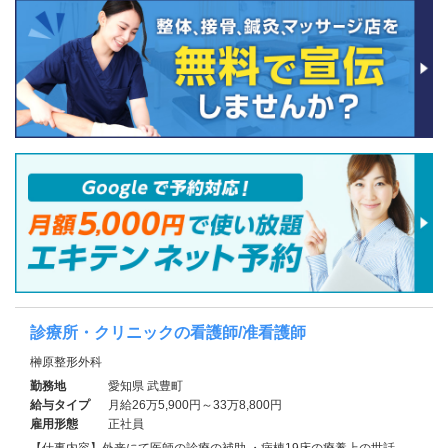
診療所・クリニックの看護師/准看護師
榊原整形外科
勤務地
愛知県 武豊町
給与タイプ
月給26万5,900円～33万8,800円
雇用形態
正社員
【仕事内容】外来にて医師の診療の補助 ・病棟19床の療養上の世話