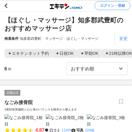
ログイン・登録
【ほぐし・マッサージ】知多郡武豊町の
おすすめマッサージ店
変更
検索条件
知多郡武豊町
マッサージ
ほぐし・マッサージ
エキテンネット予約
日祝OK
早朝OK
21時以降OK
6
件
店舗公式
なごみ接骨院
3密対策実施院☆心と体のバランスを根本から整えます
4.87
口コミ
114件
写真
109枚