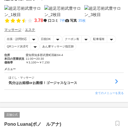
3.78
口コミ
7件
写真
35枚
マッサージ
エステ
出張・訪問対応
日祝OK
クーポン有
駐車場有
QRコード決済可
あん摩マッサージ指圧師
住所
愛知県知多郡武豊町四畝64-4
本日の営業状況
11:00〜20:30
価格帯
￥3,100〜￥7,150
メニュー
ほぐし・マッサージ
気分はお姫様orお殿様！ゴージャスなコース
全てのメニューを見る
店舗公式
Pono Luana(ポノ ルアナ)