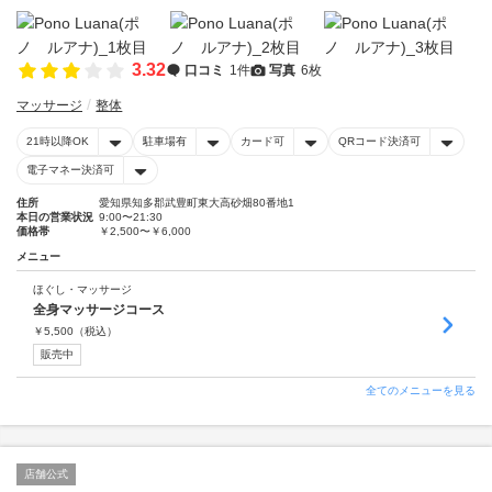
3.32
口コミ
1件
写真
6枚
マッサージ
整体
21時以降OK
駐車場有
カード可
QRコード決済可
電子マネー決済可
住所
愛知県知多郡武豊町東大高砂畑80番地1
本日の営業状況
9:00〜21:30
価格帯
￥2,500〜￥6,000
メニュー
ほぐし・マッサージ
全身マッサージコース
￥
5,500
（税込）
販売中
全てのメニューを見る
店舗公式