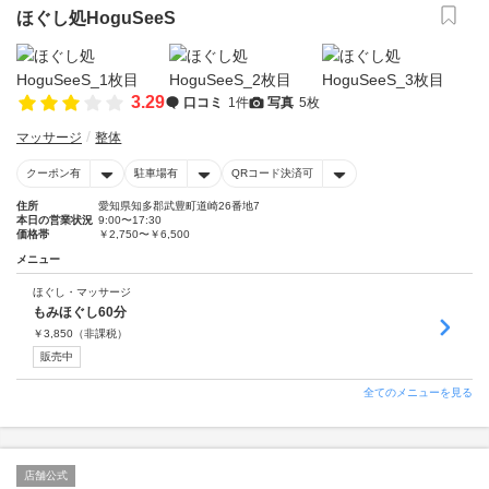
ほぐし処HoguSeeS
3.29
口コミ
1件
写真
5枚
マッサージ
整体
クーポン有
駐車場有
QRコード決済可
住所
愛知県知多郡武豊町道崎26番地7
本日の営業状況
9:00〜17:30
価格帯
￥2,750〜￥6,500
メニュー
ほぐし・マッサージ
もみほぐし60分
￥
3,850
（非課税）
販売中
全てのメニューを見る
店舗公式