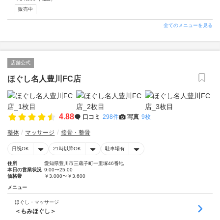
販売中
全てのメニューを見る
店舗公式
ほぐし名人豊川FC店
4.88
口コミ
298件
写真
9枚
整体
マッサージ
接骨・整骨
日祝OK
21時以降OK
駐車場有
住所
愛知県豊川市三蔵子町一里塚46番地
本日の営業状況
9:00〜25:00
価格帯
￥3,000〜￥3,600
メニュー
ほぐし・マッサージ
＜もみほぐし＞