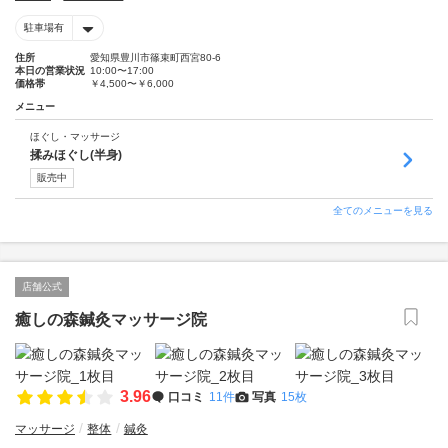
駐車場有
住所
愛知県豊川市篠束町西宮80-6
本日の営業状況
10:00〜17:00
価格帯
￥4,500〜￥6,000
メニュー
ほぐし・マッサージ
揉みほぐし(半身)
販売中
全てのメニューを見る
店舗公式
癒しの森鍼灸マッサージ院
3.96
口コミ
11件
写真
15枚
マッサージ
整体
鍼灸