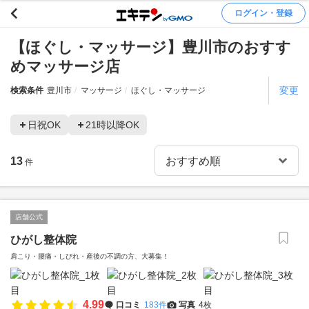
ログイン・登録
【ほぐし・マッサージ】豊川市のおすす
めマッサージ店
変更
検索条件
豊川市
マッサージ
ほぐし・マッサージ
日祝OK
21時以降OK
13
件
店舗公式
ひがし整体院
肩こり・腰痛・しびれ・産後の不調の方、大募集！
4.99
口コミ
183件
写真
4枚