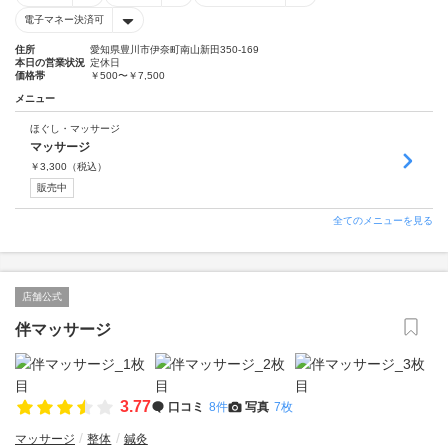
電子マネー決済可
住所
愛知県豊川市伊奈町南山新田350-169
本日の営業状況
定休日
価格帯
￥500〜￥7,500
メニュー
ほぐし・マッサージ
マッサージ
￥
3,300
（税込）
販売中
全てのメニューを見る
店舗公式
伴マッサージ
3.77
口コミ
8件
写真
7枚
マッサージ
整体
鍼灸