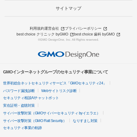
サイトマップ
利用規約
運営会社
プライバシーポリシー
best choice クリニック byGMO
best choice 歯科 byGMO
©GMO DesignOne, Inc. All Rights reserved.
GMOインターネットグループのセキュリティ事業について
世界初総合ネットセキュリティサービス「GMOセキュリティ24」
パスワード漏洩診断
Webサイトリスク診断
セキュリティ相談AIチャットボット
実在証明・盗聴対策
サイバー攻撃対策（GMOサイバーセキュリティ byイエラエ）
サイバー攻撃対策（GMO Flatt Security）
なりすまし対策
セキュリティ事業の軌跡