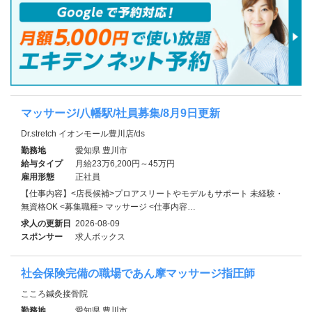
マッサージ/八幡駅/社員募集/8月9日更新
Dr.stretch イオンモール豊川店/ds
勤務地
愛知県 豊川市
給与タイプ
月給23万6,200円～45万円
雇用形態
正社員
【仕事内容】<店長候補>プロアスリートやモデルもサポート 未経験・
無資格OK <募集職種> マッサージ <仕事内容…
求人の更新日
2026-08-09
スポンサー
求人ボックス
社会保険完備の職場であん摩マッサージ指圧師
こころ鍼灸接骨院
勤務地
愛知県 豊川市