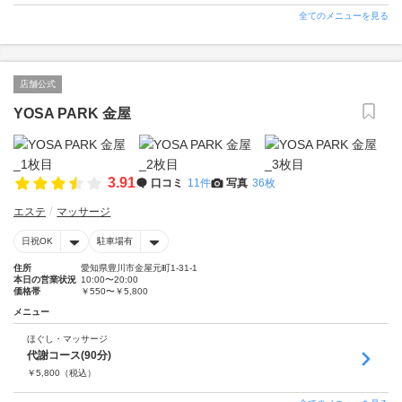
全てのメニューを見る
店舗公式
YOSA PARK 金屋
3.91
口コミ
11件
写真
36枚
エステ
マッサージ
日祝OK
駐車場有
住所
愛知県豊川市金屋元町1-31-1
本日の営業状況
10:00〜20:00
価格帯
￥550〜￥5,800
メニュー
ほぐし・マッサージ
代謝コース(90分)
￥
5,800
（税込）