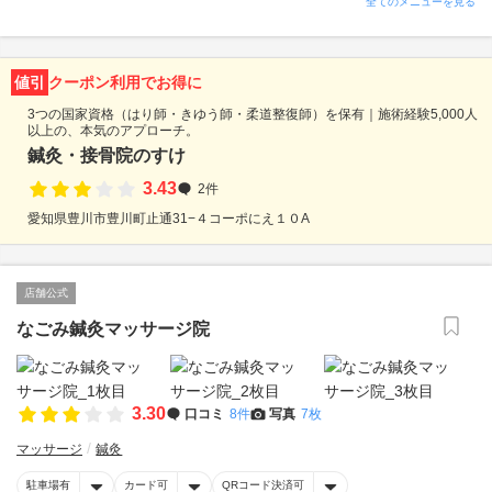
全てのメニューを見る
値引
クーポン利用でお得に
3つの国家資格（はり師・きゆう師・柔道整復師）を保有｜施術経験5,000人
以上の、本気のアプローチ。
鍼灸・接骨院のすけ
3.43
2件
愛知県豊川市豊川町止通31−４コーポにえ１０A
店舗公式
なごみ鍼灸マッサージ院
3.30
口コミ
8件
写真
7枚
マッサージ
鍼灸
駐車場有
カード可
QRコード決済可