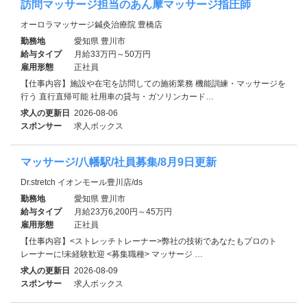
訪問マッサージ担当のあん摩マッサージ指圧師
オーロラマッサージ鍼灸治療院 豊橋店
勤務地
愛知県 豊川市
給与タイプ
月給33万円～50万円
雇用形態
正社員
【仕事内容】施設や在宅を訪問しての施術業務 機能訓練・マッサージを
行う 直行直帰可能 社用車の貸与・ガソリンカード…
求人の更新日
2026-08-06
スポンサー
求人ボックス
マッサージ/八幡駅/社員募集/8月9日更新
Dr.stretch イオンモール豊川店/ds
勤務地
愛知県 豊川市
給与タイプ
月給23万6,200円～45万円
雇用形態
正社員
【仕事内容】<ストレッチトレーナー>弊社の技術であなたもプロのト
レーナーに!未経験歓迎 <募集職種> マッサージ …
求人の更新日
2026-08-09
スポンサー
求人ボックス