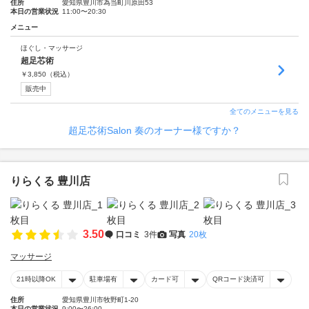
住所
愛知県豊川市為当町川原田53
本日の営業状況
11:00〜20:30
メニュー
ほぐし・マッサージ
超足芯術
￥
3,850
（税込）
販売中
全てのメニューを見る
超足芯術Salon 奏のオーナー様ですか？
りらくる 豊川店
3.50
口コミ
3件
写真
20枚
マッサージ
21時以降OK
駐車場有
カード可
QRコード決済可
住所
愛知県豊川市牧野町1-20
本日の営業状況
9:00〜26:00