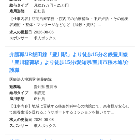
給与タイプ
月給19万円～25万円
雇用形態
正社員
【仕事内容】訪問治療業務 ・院内での治療補助 ・不妊妊活 ・その他美
容施術 ・整体・マッサージなどなど 【経験・資格】…
求人の更新日
2026-08-06
スポンサー
求人ボックス
介護職/JR飯田線「豊川駅」より徒歩15分名鉄豊川線
「豊川稲荷駅」より徒歩15分/愛知県/豊川市桜木通/介
護職
医療法人桃源堂 後藤病院
勤務地
愛知県 豊川市
給与タイプ
未設定
雇用形態
正社員
【仕事内容】地域に貢献する整形外科中心の病院にて、患者様が安心し
て療養生活を送れるようサポートするミッションを担います…
求人の更新日
2026-08-08
スポンサー
求人ボックス