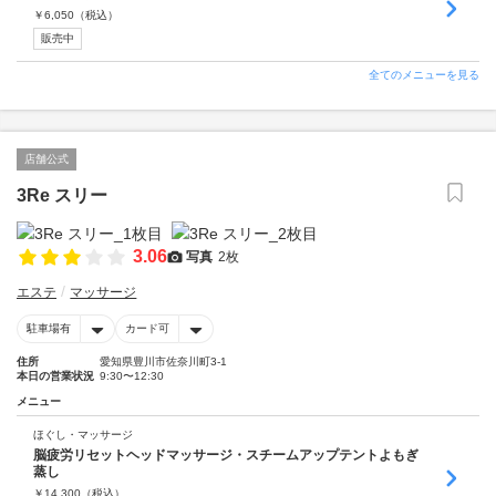
￥
6,050
（税込）
販売中
全てのメニューを見る
店舗公式
3Re スリー
3.06
写真
2枚
エステ
マッサージ
駐車場有
カード可
住所
愛知県豊川市佐奈川町3-1
本日の営業状況
9:30〜12:30
メニュー
ほぐし・マッサージ
脳疲労リセットヘッドマッサージ・スチームアップテントよもぎ
蒸し
￥
14,300
（税込）