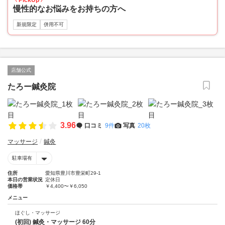
PickUp
慢性的なお悩みをお持ちの方へ
新規限定
併用不可
店舗公式
たろー鍼灸院
3.96
口コミ
9件
写真
20枚
マッサージ
鍼灸
駐車場有
住所
愛知県豊川市豊栄町29-1
本日の営業状況
定休日
価格帯
￥4,400〜￥6,050
メニュー
ほぐし・マッサージ
(初回) 鍼灸・マッサージ 60分