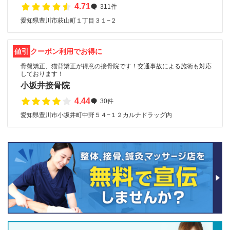
4.71
311件
愛知県豊川市萩山町１丁目３１−２
値引
クーポン利用でお得に
骨盤矯正、猫背矯正が得意の接骨院です！交通事故による施術も対応
しております！
小坂井接骨院
4.44
30件
愛知県豊川市小坂井町中野５４−１２カルナドラッグ内