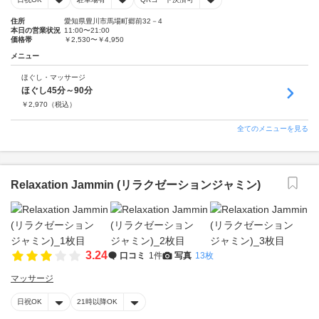
住所
愛知県豊川市馬場町郷前32－4
本日の営業状況
11:00〜21:00
価格帯
￥2,530〜￥4,950
メニュー
ほぐし・マッサージ
ほぐし45分～90分
￥
2,970
（税込）
全てのメニューを見る
Relaxation Jammin (リラクゼーションジャミン)
3.24
口コミ
1件
写真
13枚
マッサージ
日祝OK
21時以降OK