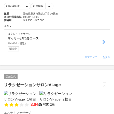
21時以降OK
駐車場有
住所
愛知県豊川市諏訪2丁目26番地
本日の営業状況
10:00〜16:00
価格帯
￥3,150〜￥7,000
メニュー
ほぐし・マッサージ
マッサージ70分コース
￥
4,000
（税込）
販売中
全てのメニューを見る
店舗公式
リラクゼーションサロンVi-age
3.04
写真
2枚
エステ
マッサージ