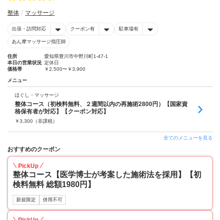
整体
マッサージ
出張・訪問対応
クーポン有
駐車場有
あん摩マッサージ指圧師
住所
愛知県豊川市中野川町1-47-1
本日の営業状況
定休日
価格帯
￥2,500〜￥3,900
メニュー
ほぐし・マッサージ
整体コース（初検料無料、２週間以内の再施術2800円）【国家資
格保有者が対応】【クーポン対応】
￥
3,300
（非課税）
全てのメニューを見る
おすすめのクーポン
PickUp
整体コース【医学博士が考案した施術法を採用】【初
検料無料 総額1980円】
新規限定
併用不可