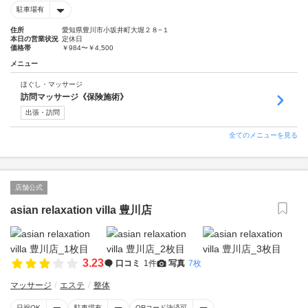
駐車場有
住所
愛知県豊川市小坂井町大堀２８−１
本日の営業状況
定休日
価格帯
￥984〜￥4,500
メニュー
ほぐし・マッサージ
訪問マッサージ《保険施術》
出張・訪問
全てのメニューを見る
店舗公式
asian relaxation villa 豊川店
3.23
口コミ
1件
写真
7枚
マッサージ
エステ
整体
日祝OK
駐車場有
QRコード決済可