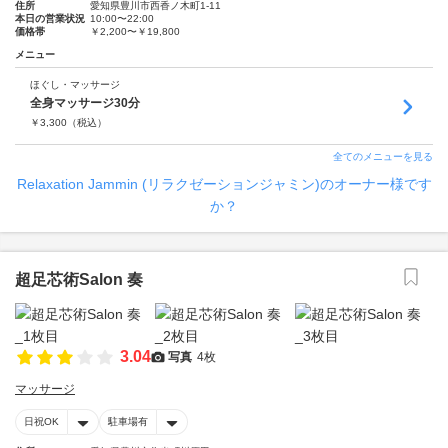
住所
愛知県豊川市西香ノ木町1-11
本日の営業状況
10:00〜22:00
価格帯
￥2,200〜￥19,800
メニュー
ほぐし・マッサージ
全身マッサージ30分
￥
3,300
（税込）
全てのメニューを見る
Relaxation Jammin (リラクゼーションジャミン)のオーナー様です
か？
超足芯術Salon 奏
3.04
写真
4枚
マッサージ
日祝OK
駐車場有