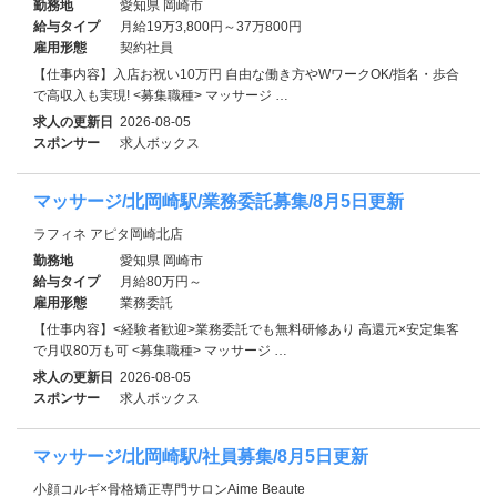
勤務地
愛知県 岡崎市
給与タイプ
月給19万3,800円～37万800円
雇用形態
契約社員
【仕事内容】入店お祝い10万円 自由な働き方やWワークOK/指名・歩合
で高収入も実現! <募集職種> マッサージ …
求人の更新日
2026-08-05
スポンサー
求人ボックス
マッサージ/北岡崎駅/業務委託募集/8月5日更新
ラフィネ アピタ岡崎北店
勤務地
愛知県 岡崎市
給与タイプ
月給80万円～
雇用形態
業務委託
【仕事内容】<経験者歓迎>業務委託でも無料研修あり 高還元×安定集客
で月収80万も可 <募集職種> マッサージ …
求人の更新日
2026-08-05
スポンサー
求人ボックス
マッサージ/北岡崎駅/社員募集/8月5日更新
小顔コルギ×骨格矯正専門サロンAime Beaute