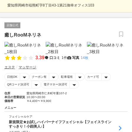
愛知県岡崎市稲熊町字8丁目43-1第21御幸オフィス103
店舗公式
癒しRooMネリネ
3.39
口コミ
1件
写真
14枚
エステ
マッサージ
日祝OK
クーポン有
駐車場有
カード可
QRコード決済可
電子マネー決済可
住所
愛知県岡崎市仁木町年重107-2
本日の営業状況
10:30〜20:00
価格帯
￥4,400〜￥9,900
メニュー
フェイシャルケア
新規限定★お試しハイパーナイフフェイシャル【フェイスライン
すっきり！小顔美人♪】