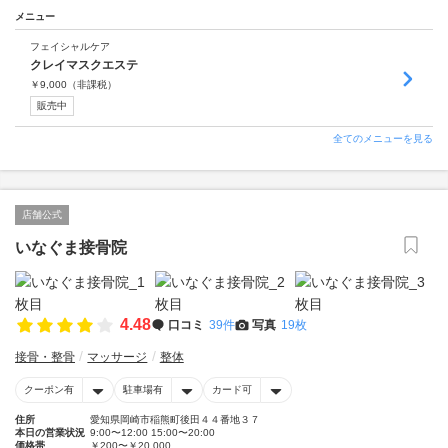
メニュー
フェイシャルケア
クレイマスクエステ
￥
9,000
（非課税）
販売中
全てのメニューを見る
店舗公式
いなぐま接骨院
4.48
口コミ
39件
写真
19枚
接骨・整骨
マッサージ
整体
クーポン有
駐車場有
カード可
住所
愛知県岡崎市稲熊町後田４４番地３７
本日の営業状況
9:00〜12:00 15:00〜20:00
価格帯
￥200〜￥20,000