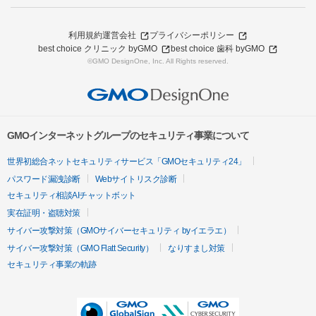
利用規約
運営会社
プライバシーポリシー
best choice クリニック byGMO
best choice 歯科 byGMO
©GMO DesignOne, Inc. All Rights reserved.
GMOインターネットグループのセキュリティ事業について
世界初総合ネットセキュリティサービス「GMOセキュリティ24」
パスワード漏洩診断
Webサイトリスク診断
セキュリティ相談AIチャットボット
実在証明・盗聴対策
サイバー攻撃対策（GMOサイバーセキュリティ byイエラエ）
サイバー攻撃対策（GMO Flatt Security）
なりすまし対策
セキュリティ事業の軌跡