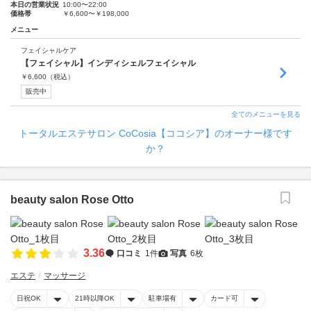
本日の営業状況
10:00〜22:00
価格帯
￥6,600〜￥198,000
メニュー
フェイシャルケア
【フェイシャル】インディシェルフェイシャル
￥
6,600
（税込）
販売中
全てのメニューを見る
トータルエステサロン CoCosia【ココシア】のオーナー様です
か？
beauty salon Rose Otto
3.36
口コミ
1件
写真
6枚
エステ
マッサージ
日祝OK
21時以降OK
駐車場有
カード可