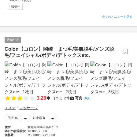
￥
8,800
（税込）
販売中
全てのメニューを見る
店舗公式
Colón【コロン】岡崎 まつ毛/美肌脱毛/メンズ脱
毛/フェイシャル/ボディ/デトックスetc.
3.28
口コミ
2件
写真
8枚
エステ
マッサージ
日祝OK
駐車場有
住所
愛知県岡崎市葵町1−２
本日の営業状況
10:00〜20:00
価格帯
￥2,000〜￥26,000