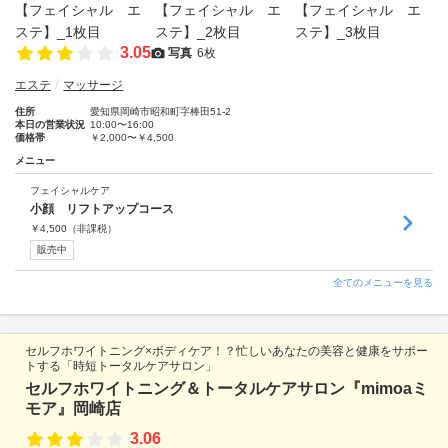
3.05
写真
6枚
エステ
マッサージ
住所
愛知県岡崎市昭和町字棒田51-2
本日の営業状況
10:00〜16:00
価格帯
￥2,000〜￥4,500
メニュー
フェイシャルケア
小顔 リフトアップコース
￥
4,500
（非課税）
販売中
全てのメニューを見る
セルフホワイトニング×ボディケア！？忙しいあなたの美容と健康をサポー
トする「時短トータルケアサロン」
セルフホワイトニング＆トータルケアサロン『mimoaミ
モア』岡崎店
3.06