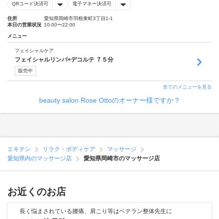
QRコード決済可
電子マネー決済可
住所
愛知県岡崎市羽根東町3丁目1-1
本日の営業状況
10:00〜22:00
メニュー
フェイシャルケア
フェイシャルリンパ+デコルテ ７５分
販売中
全てのメニューを見る
beauty salon Rose Ottoのオーナー様ですか？
エキテン
リラク・ボディケア
マッサージ
愛知県内のマッサージ店
愛知県岡崎市のマッサージ店
お近くのお店
長く悩まされている腰痛、肩こり等はベテラン整体先生に