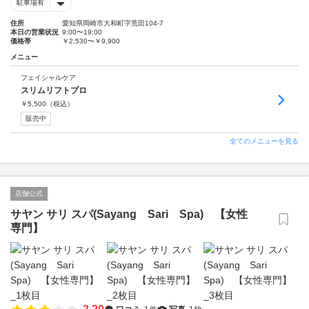
駐車場有
住所
愛知県岡崎市大和町字荒田104-7
本日の営業状況
9:00〜19:00
価格帯
￥2,530〜￥9,900
メニュー
フェイシャルケア
スリムリフトプロ
￥
5,500
（税込）
販売中
全てのメニューを見る
店舗公式
サヤン サリ スパ(Sayang Sari Spa) 【女性
専門】