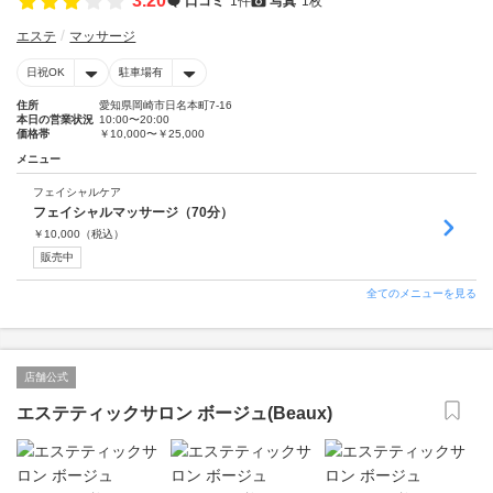
3.20
口コミ
1件
写真
1枚
エステ
マッサージ
日祝OK
駐車場有
住所
愛知県岡崎市日名本町7-16
本日の営業状況
10:00〜20:00
価格帯
￥10,000〜￥25,000
メニュー
フェイシャルケア
フェイシャルマッサージ（70分）
￥
10,000
（税込）
販売中
全てのメニューを見る
店舗公式
エステティックサロン ボージュ(Beaux)