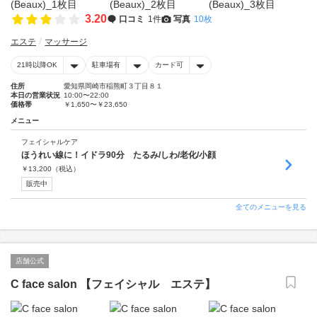
3.20
口コミ
1件
写真
10枚
エステ
マッサージ
21時以降OK
駐車場有
カード可
住所
愛知県岡崎市稲熊町３丁目８１
本日の営業状況
10:00〜22:00
価格帯
￥1,650〜￥23,650
メニュー
フェイシャルケア
ほうれい線に！イドラ90分 たるみ/しわ/老化/小顔
￥
13,200
（税込）
販売中
全てのメニューを見る
店舗公式
C face salon 【フェイシャル エステ】