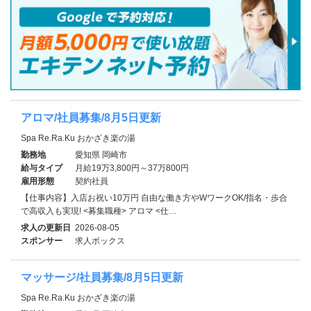
アロマ/社員募集/8月5日更新
Spa Re.Ra.Ku おかざき楽の湯
勤務地
愛知県 岡崎市
給与タイプ
月給19万3,800円～37万800円
雇用形態
契約社員
【仕事内容】入店お祝い10万円 自由な働き方やWワークOK/指名・歩合
で高収入も実現! <募集職種> アロマ <仕…
求人の更新日
2026-08-05
スポンサー
求人ボックス
マッサージ/社員募集/8月5日更新
Spa Re.Ra.Ku おかざき楽の湯