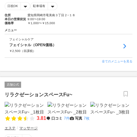
日祝OK
駐車場有
住所
愛知県岡崎市竜美南３丁目２−１８
本日の営業状況
9:00〜19:00
価格帯
￥1,000〜￥15,000
メニュー
フェイシャルケア
フェイシャル（OPEN価格）
￥
2,500
（非課税）
全てのメニューを見る
店舗公式
リラクゼーションスペースFu~
3.81
口コミ
7件
写真
7枚
エステ
マッサージ