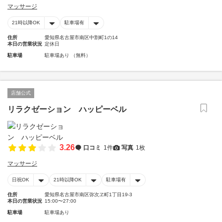
マッサージ
21時以降OK
駐車場有
住所
愛知県名古屋市南区中割町1の14
本日の営業状況
定休日
駐車場
駐車場あり （無料）
店舗公式
リラクゼーション ハッピーベル
3.26
口コミ
1件
写真
1枚
マッサージ
日祝OK
21時以降OK
駐車場有
住所
愛知県名古屋市南区弥次ヱ町1丁目19-3
本日の営業状況
15:00〜27:00
駐車場
駐車場あり