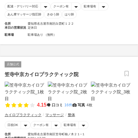
配達・デリバリー対応
クーポン有
駐車場有
あん摩マッサージ指圧師
きゆう師
はり師
住所
愛知県名古屋市南区白雲町１２２
本日の営業状況
定休日
駐車場
駐車場あり （無料）
店舗公式
笠寺中京カイロプラクティック院
4.15
口コミ
16件
写真
4枚
カイロプラクティック
マッサージ
整体
日祝OK
クーポン有
駐車場有
住所
愛知県名古屋市南区笠寺町柚ノ木２１−１