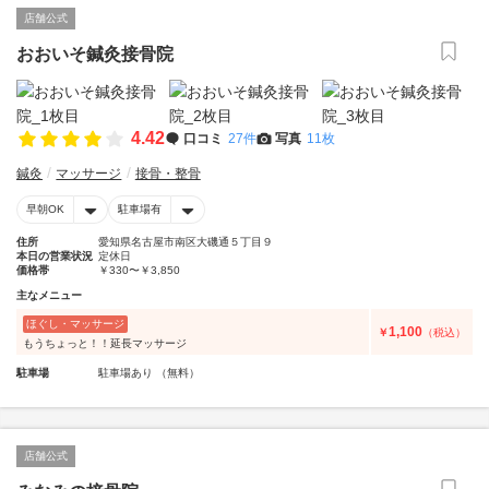
店舗公式
おおいそ鍼灸接骨院
4.42
口コミ
27件
写真
11枚
鍼灸
マッサージ
接骨・整骨
早朝OK
駐車場有
住所
愛知県名古屋市南区大磯通５丁目９
本日の営業状況
定休日
価格帯
￥330〜￥3,850
主なメニュー
ほぐし・マッサージ
1,100
￥
（税込）
もうちょっと！！延長マッサージ
駐車場
駐車場あり （無料）
店舗公式