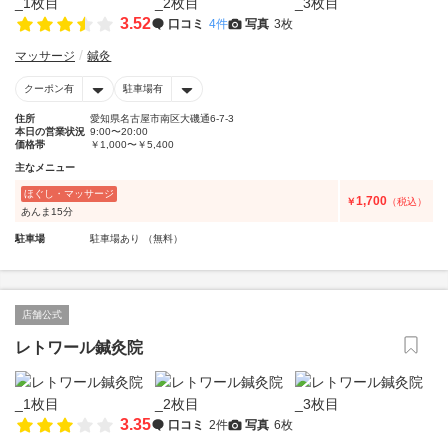
3.52
口コミ
4件
写真
3枚
マッサージ
鍼灸
クーポン有
駐車場有
住所
愛知県名古屋市南区大磯通6-7-3
本日の営業状況
9:00〜20:00
価格帯
￥1,000〜￥5,400
主なメニュー
ほぐし・マッサージ
1,700
￥
（税込）
あんま15分
駐車場
駐車場あり （無料）
店舗公式
レトワール鍼灸院
3.35
口コミ
2件
写真
6枚