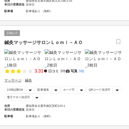
住所
愛知県名古屋市南区西又兵ヱ町3-35
本日の営業状況
定休日
駐車場
駐車場あり （無料）
店舗公式
鍼灸マッサージサロンＬｏｍｉ－ＡＯ
3.31
口コミ
3件
写真
9枚
マッサージ
鍼灸
21時以降OK
駐車場有
カード可
QRコード決済可
電子マネー決済可
住所
愛知県名古屋市南区芝町220-1
本日の営業状況
定休日
駐車場
駐車場あり （無料）