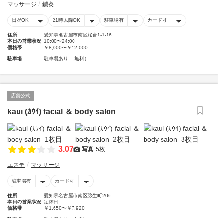
マッサージ
鍼灸
日祝OK
21時以降OK
駐車場有
カード可
住所
愛知県名古屋市南区桜台1-1-16
本日の営業状況
10:00〜24:00
価格帯
￥8,000〜￥12,000
駐車場
駐車場あり （無料）
店舗公式
kaui (ｶｳｲ) facial ＆ body salon
3.07
写真
5枚
エステ
マッサージ
駐車場有
カード可
住所
愛知県名古屋市南区弥生町206
本日の営業状況
定休日
価格帯
￥1,650〜￥7,920