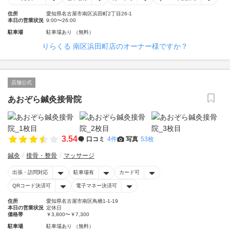
住所
愛知県名古屋市南区浜田町2丁目26-1
本日の営業状況
9:00〜26:00
駐車場
駐車場あり （無料）
りらくる 南区浜田町店のオーナー様ですか？
店舗公式
あおぞら鍼灸接骨院
3.54
口コミ
4件
写真
53枚
鍼灸
接骨・整骨
マッサージ
出張・訪問対応
駐車場有
カード可
QRコード決済可
電子マネー決済可
住所
愛知県名古屋市南区鳥栖1-1-19
本日の営業状況
定休日
価格帯
￥3,800〜￥7,300
駐車場
駐車場あり （無料）