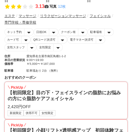
3.13
写真
12枚
エステ
マッサージ
リラクゼーションマッサージ
フェイシャル
専門学校・専修学校
ネット予約
日祝OK
クーポン有
駐車場有
カード可
QRコード決済可
電子マネー決済可
女性スタッフ
女性限定
住所
愛知県名古屋市南区鳥栖1-1-2
本日の営業状況
9:00〜19:00
価格帯
￥5,000〜￥187,000
駐車場
駐車場あり 2台 （無料）
おすすめのクーポン
PickUp
【初回限定】目の下・フェイスラインの脂肪にお悩み
の方に☆脂肪ケアフェイシャル
2,420円OFF
新規限定
併用不可
女性限定
PickUp
【初回限定】小顔リフト×透明感アップ 初回体験フェ