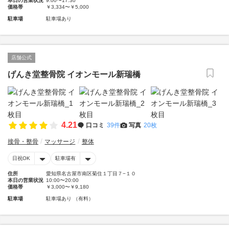
本日の営業状況
9:00〜17:30
価格帯
￥3,334〜￥5,000
駐車場
駐車場あり
店舗公式
げんき堂整骨院 イオンモール新瑞橋
4.21
口コミ
39件
写真
20枚
接骨・整骨
マッサージ
整体
日祝OK
駐車場有
住所
愛知県名古屋市南区菊住１丁目７−１０
本日の営業状況
10:00〜20:00
価格帯
￥3,000〜￥9,180
駐車場
駐車場あり （有料）