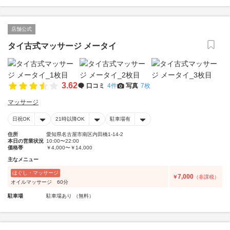
店舗公式
タイ古式マッサージ メータイ
3.62
口コミ
4件
写真
7枚
マッサージ
日祝OK
21時以降OK
駐車場有
住所
愛知県名古屋市南区内田橋1-14-2
本日の営業状況
10:00〜22:00
価格帯
￥4,000〜￥14,000
主なメニュー
ほぐし・マッサージ
7,000
￥
（非課税）
オイルマッサージ 60分
駐車場
駐車場あり （無料）