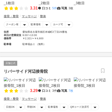
3.31
口コミ
5件
写真
3枚
接骨・整骨
マッサージ
整体
クーポン有
駐車場有
カード可
住所
愛知県名古屋市南区本城町2丁目29番地
本日の営業状況
9:00〜13:00
価格帯
￥2,321〜￥4,600
駐車場
駐車場あり （無料）
店舗公式
リバーサイド河辺接骨院
3.29
口コミ
3件
写真
7枚
接骨・整骨
マッサージ
整体
日祝OK
早朝OK
駐車場有
QRコード決済可