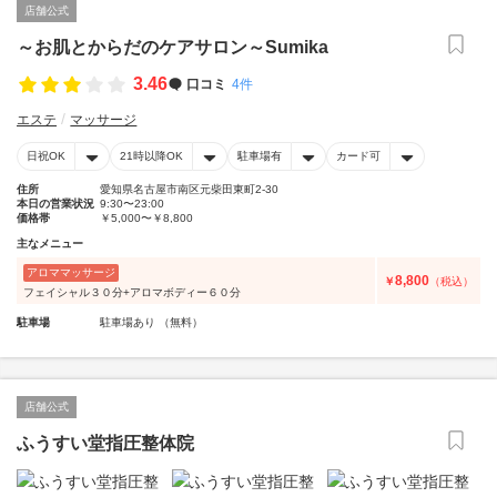
店舗公式
～お肌とからだのケアサロン～Sumika
3.46
口コミ
4件
エステ
マッサージ
日祝OK
21時以降OK
駐車場有
カード可
住所
愛知県名古屋市南区元柴田東町2-30
本日の営業状況
9:30〜23:00
価格帯
￥5,000〜￥8,800
主なメニュー
アロママッサージ
8,800
￥
（税込）
フェイシャル３０分+アロマボディー６０分
駐車場
駐車場あり （無料）
店舗公式
ふうすい堂指圧整体院