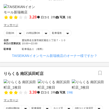
3.28
口コミ
2件
写真
1枚
マッサージ
日祝OK
21時以降OK
駐車場有
住所
愛知県名古屋市南区菊住１丁目７－１０
本日の営業状況
10:00〜22:00
駐車場
駐車場あり （有料）
TAISEIKANイオンモール新瑞橋店のオーナー様ですか？
りらくる 南区浜田町店
3.39
口コミ
2件
写真
19枚
マッサージ
21時以降OK
駐車場有
カード可
QRコード決済可