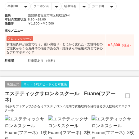
早朝OK
クーポン有
駐車場有
カード可
住所
愛知県名古屋市南区鯛取通5-4
本日の営業状況
8:30〜18:00
価格帯
￥1,300〜￥5,500
主なメニュー
アロママッサージ
女性鍼灸師が個室で行う、重い肩凝り・とにかく疲れた・女性特有の
3,800
￥
（税込）
ご症状からくるお身体の悩みのある方・妊婦さんや産後の方まで安心
なアロマボディケア
駐車場
駐車場あり （無料）
店舗公式
ネット予約スピードくじ対象店
エステティックサロン＆スクール Fuane(フアー
ネ)
小顔×リフトアップがかなうエステサロン／短期で資格取得を目指せる少人数制のエステス
クール