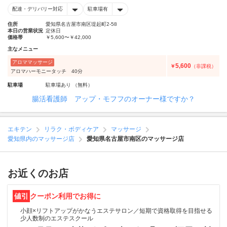
配達・デリバリー対応
駐車場有
住所
愛知県名古屋市南区堤起町2-58
本日の営業状況
定休日
価格帯
￥5,600〜￥42,000
主なメニュー
アロママッサージ
5,600
￥
（非課税）
アロマハーモニータッチ 40分
駐車場
駐車場あり （無料）
腸活看護師 アップ・モフフのオーナー様ですか？
エキテン
リラク・ボディケア
マッサージ
愛知県内のマッサージ店
愛知県名古屋市南区のマッサージ店
お近くのお店
値引
クーポン利用でお得に
小顔×リフトアップがかなうエステサロン／短期で資格取得を目指せる
少人数制のエステスクール