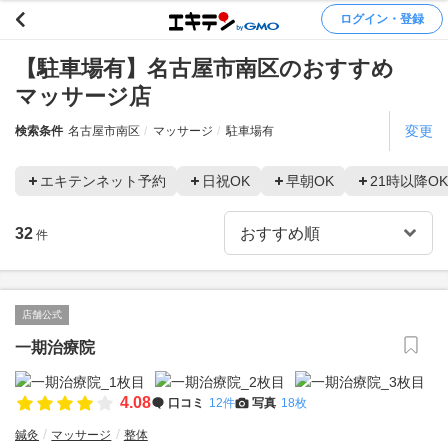
ログイン・登録
【駐車場有】名古屋市南区のおすすめ
マッサージ店
変更
検索条件
名古屋市南区
マッサージ
駐車場有
エキテンネット予約
日祝OK
早朝OK
21時以降OK
32
件
店舗公式
一期治療院
4.08
口コミ
12件
写真
18枚
鍼灸
マッサージ
整体