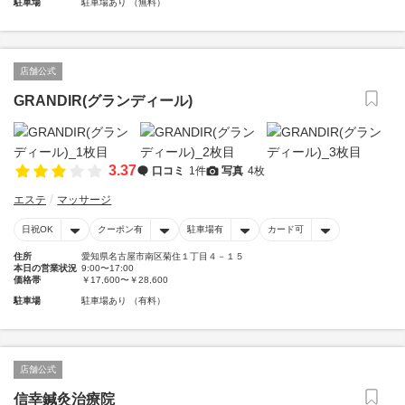
駐車場
駐車場あり （無料）
店舗公式
GRANDIR(グランディール)
3.37
口コミ
1件
写真
4枚
エステ
マッサージ
日祝OK
クーポン有
駐車場有
カード可
住所
愛知県名古屋市南区菊住１丁目４－１５
本日の営業状況
9:00〜17:00
価格帯
￥17,600〜￥28,600
駐車場
駐車場あり （有料）
店舗公式
信幸鍼灸治療院