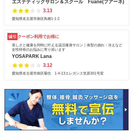
エステティックサロン＆スクール Fuane(フアーネ)
3.13
愛知県名古屋市南区鳥栖1-1-2
値引
クーポン利用でお得に
美しさと健康を同時に叶える温活痩身サロン｜体型の崩れ・冷えなど
女性特有のお悩みに寄り添います
YOSAPARK Lana
3.12
愛知県名古屋市南区菊住 1-4-13エレガンス笠原301号室