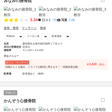
みなみの接骨院
3.34
口コミ
7件
写真
11枚
接骨・整骨
マッサージ
整体
早朝OK
クーポン有
駐車場有
住所
愛知県名古屋市南区南野２丁目４４
本日の営業状況
定休日
価格帯
￥1,100〜￥4,400
主なメニュー
ほぐし・マッサージ
2,420
￥
（税込）
頭痛からくる痛み、イライラを解消に導きます！「頭痛改善治療」
駐車場
駐車場あり （無料）
店舗公式
かんぞう心接骨院