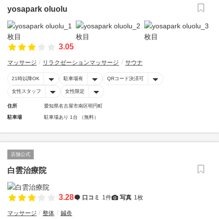
yosapark oluolu
3.05
マッサージ
リラクゼーションマッサージ
サウナ
21時以降OK
駐車場有
QRコード決済可
女性スタッフ
女性限定
住所
愛知県名古屋市南区明円町
駐車場
駐車場あり 1台 （無料）
店舗公式
白雲治療院
3.28
口コミ
1件
写真
1枚
マッサージ
整体
鍼灸