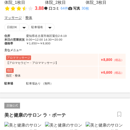
3.88
口コミ
64件
写真
30枚
マッサージ
整体
日祝OK
駐車場有
住所
愛知県名古屋市南区菊住2-6-19
本日の営業状況
9:00〜12:00 14:30〜20:00
価格帯
￥1,650〜￥8,800
主なメニュー
アロママッサージ
8,800
￥
（税込）
【アロマセラピー・アロママッサージ】
指圧
6,600
￥
（税込）
指圧・整体
駐車場
駐車場あり （無料）
店舗公式
美と健康のサロン ラ・ボーテ