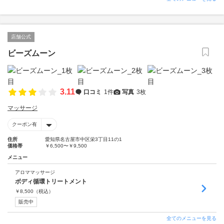
店舗公式
ビーズムーン
3.11
口コミ
1件
写真
3枚
マッサージ
クーポン有
住所
愛知県名古屋市中区栄3丁目11の1
価格帯
￥6,500〜￥9,500
メニュー
アロママッサージ
ボディ循環トリートメント
￥
8,500
（税込）
販売中
全てのメニューを見る