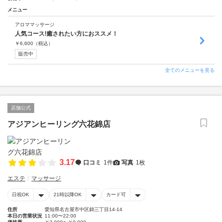
メニュー
アロママッサージ
人気コース!癒されたい方におススメ！
￥
6,600
（税込）
販売中
全てのメニューを見る
店舗公式
アジアンヒーリング六花錦店
3.17
口コミ
1件
写真
1枚
エステ
マッサージ
日祝OK
21時以降OK
カード可
住所
愛知県名古屋市中区錦三丁目14-14
本日の営業状況
11:00〜22:00