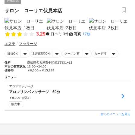
店舗公式
サロン ローリエ伏見本店
3.29
口コミ
3件
写真
17枚
エステ
マッサージ
日祝OK
21時以降OK
クーポン有
カード可
住所
愛知県名古屋市中区栄2丁目1−12
本日の営業状況
13:00〜24:00
価格帯
￥8,000〜￥15,999
メニュー
アロママッサージ
アロマリンパマッサージ 60分
￥
8,000
（税込）
販売中
全てのメニューを見る