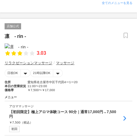
全てのメニューを見る
店舗公式
凛 - rin -
3.03
リラクゼーションマッサージ
マッサージ
日祝OK
21時以降OK
住所
愛知県名古屋市中区千代田4ー1ー20
本日の営業状況
11:00〜23:00
価格帯
￥7,500〜￥17,000
メニュー
アロママッサージ
【初回限定】極上アロマ体験コース 90分｜通常17,000円→7,500
円
￥
7,500
（税込）
初回