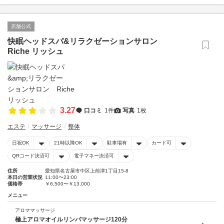
店舗公式
快眠ヘッドスパ&リラクゼーションサロン
Riche リッシュ
3.27
口コミ
1件
写真
1枚
エステ
マッサージ
整体
日祝OK
21時以降OK
駐車場有
カード可
QRコード決済可
電子マネー決済可
住所
愛知県名古屋市中区上前津1丁目15-8
本日の営業状況
11:00〜23:00
価格帯
￥6,500〜￥13,000
メニュー
アロママッサージ
極上アロマオイルリンパマッサージ120分