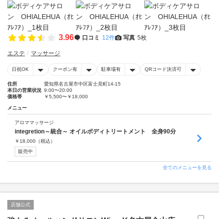
3.96
口コミ
12件
写真
5枚
エステ
マッサージ
日祝OK
クーポン有
駐車場有
QRコード決済可
住所
愛知県名古屋市中区富士見町14-15
本日の営業状況
9:00〜20:00
価格帯
￥5,500〜￥18,000
メニュー
アロママッサージ
integretion～統合～ オイルボディトリートメント 全身90分
￥
18,000
（税込）
販売中
全てのメニューを見る
店舗公式