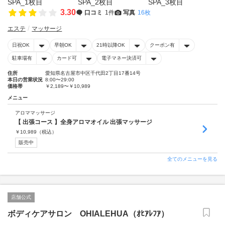
3.30
口コミ
1件
写真
16枚
エステ
マッサージ
日祝OK
早朝OK
21時以降OK
クーポン有
駐車場有
カード可
電子マネー決済可
住所
愛知県名古屋市中区千代田2丁目17番14号
本日の営業状況
8:00〜29:00
価格帯
￥2,189〜￥10,989
メニュー
アロママッサージ
【 出張コース 】全身アロマオイル 出張マッサージ
￥
10,989
（税込）
販売中
全てのメニューを見る
店舗公式
ボディケアサロン OHIALEHUA（ｵﾋｱﾚﾌｱ）