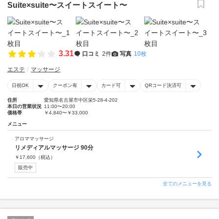
Suite×suite〜スイートスイート〜
3.31
口コミ
2件
写真
10枚
エステ
マッサージ
日祝OK
クーポン有
カード可
QRコード決済可
住所
愛知県名古屋市中区栄5-28-4-202
本日の営業状況
11:00〜20:00
価格帯
￥4,840〜￥33,000
メニュー
アロママッサージ
リメディアルマッサージ 90分
￥
17,600
（税込）
販売中
全てのメニューを見る