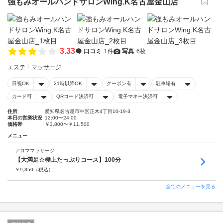
強もみオールハンドサロンWing.K名古屋金山店
3.33
口コミ
1件
写真
6枚
エステ
マッサージ
日祝OK
21時以降OK
クーポン有
駐車場有
カード可
QRコード決済可
電子マネー決済可
住所
愛知県名古屋市中区正木4丁目10-19-3
本日の営業状況
12:00〜24:00
価格帯
￥3,800〜￥11,500
メニュー
アロママッサージ
【大満足☆極上たっぷりコース】100分
￥
9,850
（税込）
全てのメニューを見る