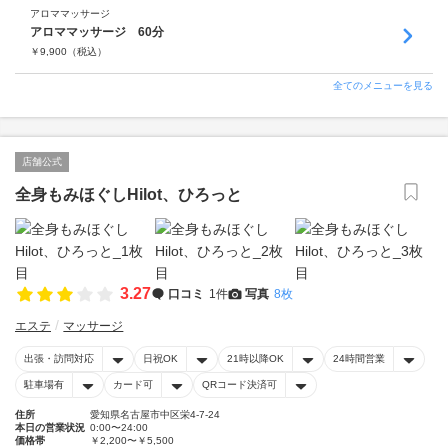
アロママッサージ
アロママッサージ 60分
￥
9,900
（税込）
全てのメニューを見る
店舗公式
全身もみほぐしHilot、ひろっと
3.27
口コミ
1件
写真
8枚
エステ
マッサージ
出張・訪問対応
日祝OK
21時以降OK
24時間営業
駐車場有
カード可
QRコード決済可
住所
愛知県名古屋市中区栄4-7-24
本日の営業状況
0:00〜24:00
価格帯
￥2,200〜￥5,500