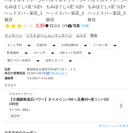
3.35
口コミ
1件
写真
62枚
マッサージ
リラクゼーションマッサージ
エステ
整体
ネット予約
日祝OK
21時以降OK
クーポン有
駐車場有
カード可
QRコード決済可
電子マネー決済可
女性スタッフ
住所
愛知県名古屋市中区栄5丁目７－１２
本日の営業状況
10:00〜26:00
予約空きあり
価格帯
￥3,500〜￥15,800
メニュー
アロママッサージ
【大感謝祭温石パワー】オイルリンパ40＋足裏40+首リンパ20
100分
￥
7,700
（税込）
販売中
全てのメニューを見る
おすすめのクーポン