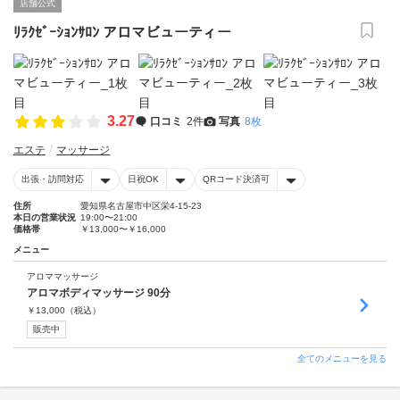
店舗公式
ﾘﾗｸｾﾞｰｼｮﾝｻﾛﾝ アロマビューティー
3.27
口コミ
2件
写真
8枚
エステ
マッサージ
出張・訪問対応
日祝OK
QRコード決済可
住所
愛知県名古屋市中区栄4-15-23
本日の営業状況
19:00〜21:00
価格帯
￥13,000〜￥16,000
メニュー
アロママッサージ
アロマボディマッサージ 90分
￥
13,000
（税込）
販売中
全てのメニューを見る