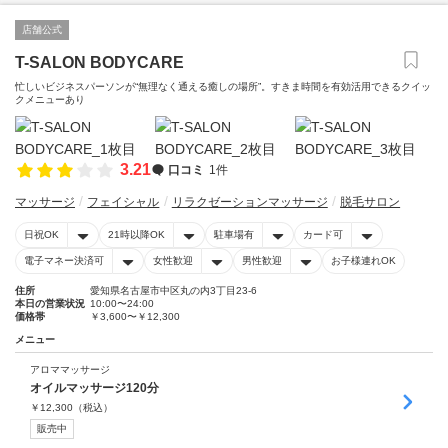
店舗公式
T-SALON BODYCARE
忙しいビジネスパーソンが“無理なく通える癒しの場所”。すきま時間を有効活用できるクイッ
クメニューあり
3.21
口コミ
1件
マッサージ
フェイシャル
リラクゼーションマッサージ
脱毛サロン
日祝OK
21時以降OK
駐車場有
カード可
電子マネー決済可
女性歓迎
男性歓迎
お子様連れOK
住所
愛知県名古屋市中区丸の内3丁目23-6
本日の営業状況
10:00〜24:00
価格帯
￥3,600〜￥12,300
メニュー
アロママッサージ
オイルマッサージ120分
￥
12,300
（税込）
販売中