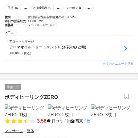
日祝OK
21時以降OK
クーポン有
住所
愛知県名古屋市中区丸の内3-17-24
本日の営業状況
11:00〜22:00
価格帯
￥3,000〜￥21,600
メニュー
アロママッサージ
アロマオイルトリートメント70分(花のひと時)
￥
8,000
（税込）
全てのメニューを見る
店舗公式
ボディヒーリングZERO
3.56
口コミ
3件
写真
9枚
マッサージ
整体