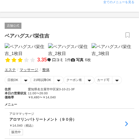
全てのメニューを見る
店舗公式
ベアハグスパ栄住吉
3.35
口コミ
1件
写真
6枚
エステ
マッサージ
整体
日祝OK
21時以降OK
クーポン有
カード可
住所
愛知県名古屋市中区栄3-10-21-3F
本日の営業状況
11:00〜26:00
価格帯
￥6,480〜￥14,040
メニュー
アロママッサージ
アロマリンパトリートメント（９０分）
￥
14,040
（税込）
販売中