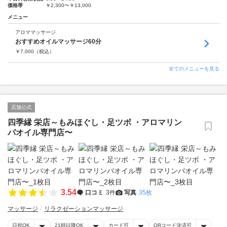
価格帯
￥2,300〜￥13,000
メニュー
アロママッサージ
おすすめオイルマッサージ60分
￥
7,000
（税込）
全てのメニューを見る
店舗公式
四季縁 栄店～もみほぐし・足ツボ ・アロマリン
パオイル専門店〜
3.54
口コミ
3件
写真
35枚
マッサージ
リラクゼーションマッサージ
日祝OK
21時以降OK
カード可
QRコード決済可