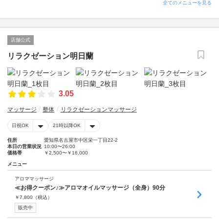
全てのメニューを見る
店舗公式
リラクゼーション明日蘭
3.05
マッサージ
整体
リラクゼーションマッサージ
日祝OK
21時以降OK
住所
愛知県名古屋市中区栄一丁目22-2
本日の営業状況
10:00〜26:00
価格帯
￥2,500〜￥16,000
メニュー
アロママッサージ
≪お得クーポン♪≫アロマオイルマッサージ（全身）90分
￥
7,800
（税込）
販売中