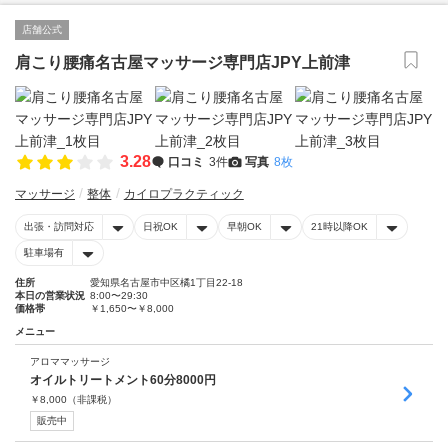
店舗公式
肩こり腰痛名古屋マッサージ専門店JPY上前津
3.28
口コミ
3件
写真
8枚
マッサージ
整体
カイロプラクティック
出張・訪問対応
日祝OK
早朝OK
21時以降OK
駐車場有
住所
愛知県名古屋市中区橘1丁目22-18
本日の営業状況
8:00〜29:30
価格帯
￥1,650〜￥8,000
メニュー
アロママッサージ
オイルトリートメント60分8000円
￥
8,000
（非課税）
販売中