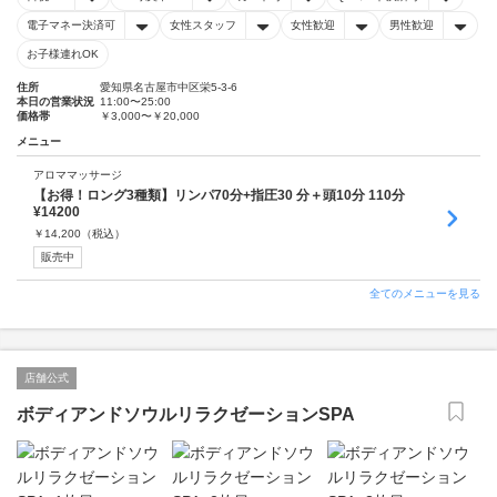
電子マネー決済可
女性スタッフ
女性歓迎
男性歓迎
お子様連れOK
住所
愛知県名古屋市中区栄5-3-6
本日の営業状況
11:00〜25:00
価格帯
￥3,000〜￥20,000
メニュー
アロママッサージ
【お得！ロング3種類】リンパ70分+指圧30 分＋頭10分 110分
¥14200
￥
14,200
（税込）
販売中
全てのメニューを見る
店舗公式
ボディアンドソウルリラクゼーションSPA