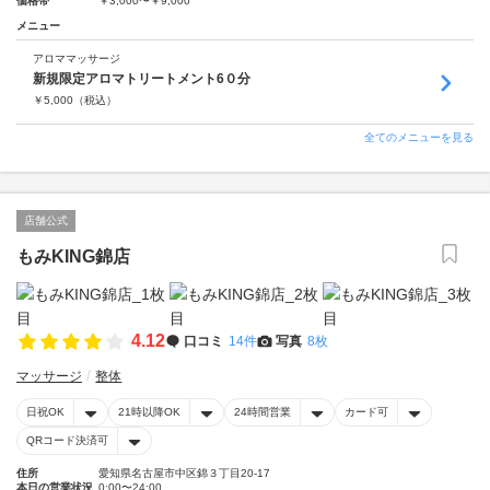
価格帯
￥3,000〜￥9,000
メニュー
アロママッサージ
新規限定アロマトリートメント6０分
￥
5,000
（税込）
全てのメニューを見る
店舗公式
もみKING錦店
4.12
口コミ
14件
写真
8枚
マッサージ
整体
日祝OK
21時以降OK
24時間営業
カード可
QRコード決済可
住所
愛知県名古屋市中区錦３丁目20-17
本日の営業状況
0:00〜24:00