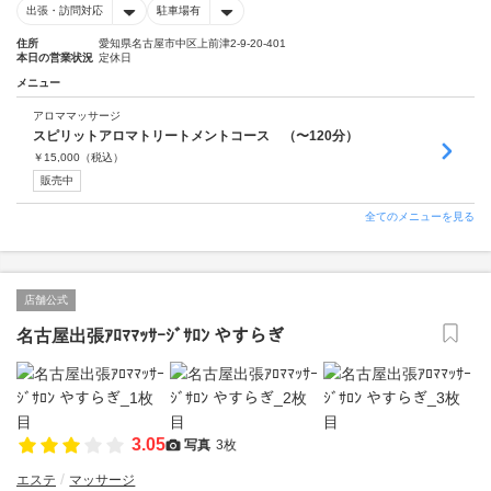
出張・訪問対応
駐車場有
住所
愛知県名古屋市中区上前津2-9-20-401
本日の営業状況
定休日
メニュー
アロママッサージ
スピリットアロマトリートメントコース （〜120分）
￥
15,000
（税込）
販売中
全てのメニューを見る
店舗公式
名古屋出張ｱﾛﾏﾏｯｻｰｼﾞｻﾛﾝ やすらぎ
3.05
写真
3枚
エステ
マッサージ