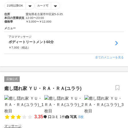
21時以降OK
カード可
住所
愛知県名古屋市中区栄5-3-35
本日の営業状況
12:00〜23:00
価格帯
￥3,000〜￥12,000
メニュー
アロママッサージ
ボディートリートメント60分
￥
7,000
（税込）
全てのメニューを見る
店舗公式
癒し隠れ家 ＹＵ・ＲＡ・ＲＡ(ユララ)
3.35
口コミ
1件
写真
8枚
マッサージ