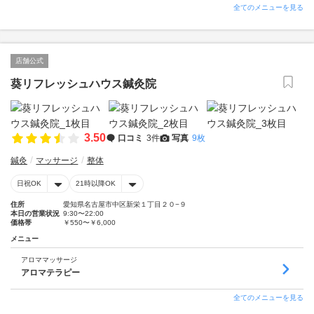
全てのメニューを見る
店舗公式
葵リフレッシュハウス鍼灸院
3.50
口コミ
3件
写真
9枚
鍼灸
マッサージ
整体
日祝OK
21時以降OK
住所
愛知県名古屋市中区新栄１丁目２０−９
本日の営業状況
9:30〜22:00
価格帯
￥550〜￥6,000
メニュー
アロママッサージ
アロマテラピー
全てのメニューを見る