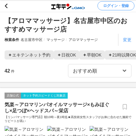
ログイン・登録
【アロママッサージ】名古屋市中区のお
すすめマッサージ店
変更
検索条件
名古屋市中区
マッサージ
アロママッサージ
エキテンネット予約
日祝OK
早朝OK
21時以降OK
42
件
店舗公式
ネット予約スピードくじ対象店
気楽～アロマリンパオイルマッサージ×もみほぐ
し×足つぼ×ヘッドスパ～栄店
【リンパマッサージ専門店】朝10時～夜1時迄★高技術女性スタッフがお体に合わせた施術で
リピートが高い