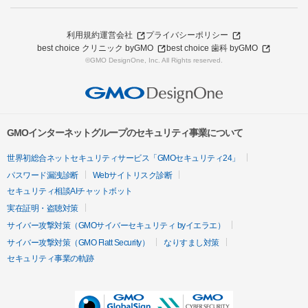
利用規約
運営会社
プライバシーポリシー
best choice クリニック byGMO
best choice 歯科 byGMO
©GMO DesignOne, Inc. All Rights reserved.
GMOインターネットグループのセキュリティ事業について
世界初総合ネットセキュリティサービス「GMOセキュリティ24」
パスワード漏洩診断
Webサイトリスク診断
セキュリティ相談AIチャットボット
実在証明・盗聴対策
サイバー攻撃対策（GMOサイバーセキュリティ byイエラエ）
サイバー攻撃対策（GMO Flatt Security）
なりすまし対策
セキュリティ事業の軌跡