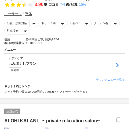
3.90
口コミ
7件
写真
15枚
マッサージ
整体
出張・訪問対応
ネット予約
日祝OK
クーポン有
駐車場有
住所
静岡県富士市川成島782-9
本日の営業状況
10:00〜21:00
メニュー
ボディケア
もみほぐしプラン
販売中
全てのメニューを見る
ネット予約カレンダー
ネット予約で最大10,000円分のAmazonギフトカードが当たる！
店舗公式
ALOHI KALANI ~ private relaxation salon~