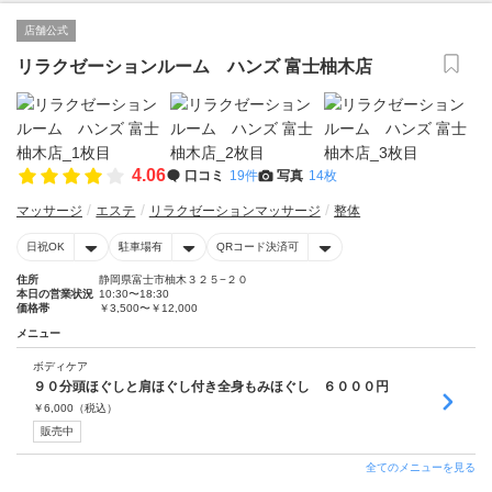
店舗公式
リラクゼーションルーム ハンズ 富士柚木店
4.06
口コミ
19件
写真
14枚
マッサージ
エステ
リラクゼーションマッサージ
整体
日祝OK
駐車場有
QRコード決済可
住所
静岡県富士市柚木３２５−２０
本日の営業状況
10:30〜18:30
価格帯
￥3,500〜￥12,000
メニュー
ボディケア
９０分頭ほぐしと肩ほぐし付き全身もみほぐし ６０００円
￥
6,000
（税込）
販売中
全てのメニューを見る