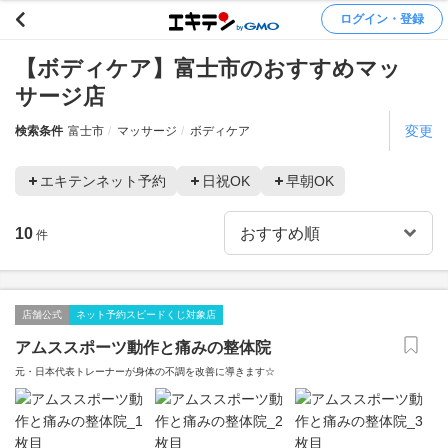
ログイン・登録
【ボディケア】富士市のおすすめマッ
サージ店
変更
検索条件
富士市
マッサージ
ボディケア
エキテンネット予約
日祝OK
早朝OK
10
件
店舗公式
ネット予約スピードくじ対象店
アムススポーツ動作と痛みの整体院
元・日本代表トレーナーが身体の不調を改善に導きます☆