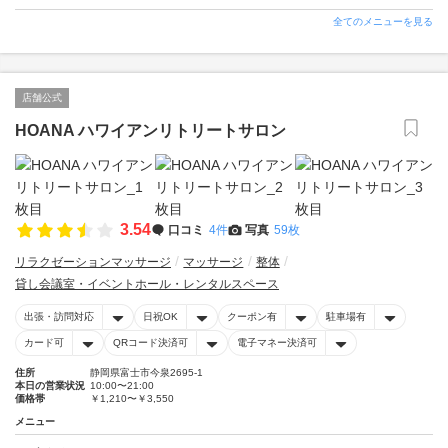
全てのメニューを見る
店舗公式
HOANA ハワイアンリトリートサロン
3.54
口コミ
4件
写真
59枚
リラクゼーションマッサージ
マッサージ
整体
貸し会議室・イベントホール・レンタルスペース
出張・訪問対応
日祝OK
クーポン有
駐車場有
カード可
QRコード決済可
電子マネー決済可
住所
静岡県富士市今泉2695-1
本日の営業状況
10:00〜21:00
価格帯
￥1,210〜￥3,550
メニュー