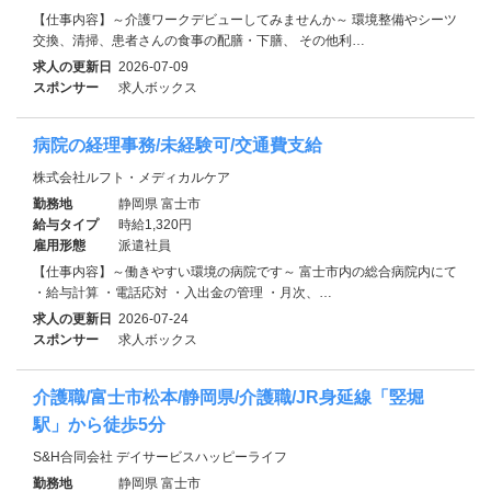
【仕事内容】～介護ワークデビューしてみませんか～ 環境整備やシーツ
交換、清掃、患者さんの食事の配膳・下膳、 その他利…
求人の更新日
2026-07-09
スポンサー
求人ボックス
病院の経理事務/未経験可/交通費支給
株式会社ルフト・メディカルケア
勤務地
静岡県 富士市
給与タイプ
時給1,320円
雇用形態
派遣社員
【仕事内容】～働きやすい環境の病院です～ 富士市内の総合病院内にて
・給与計算 ・電話応対 ・入出金の管理 ・月次、…
求人の更新日
2026-07-24
スポンサー
求人ボックス
介護職/富士市松本/静岡県/介護職/JR身延線「竪堀
駅」から徒歩5分
S&H合同会社 デイサービスハッピーライフ
勤務地
静岡県 富士市