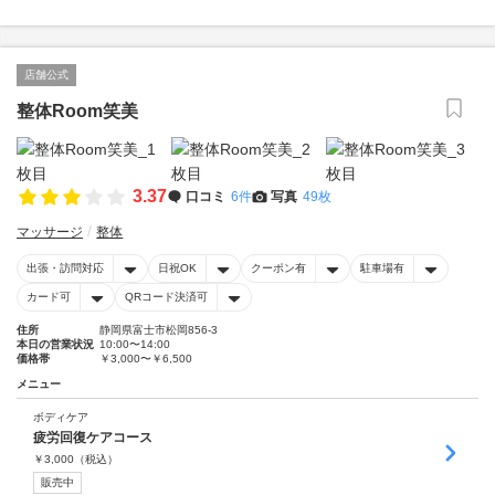
店舗公式
整体Room笑美
3.37
口コミ
6件
写真
49枚
マッサージ
整体
出張・訪問対応
日祝OK
クーポン有
駐車場有
カード可
QRコード決済可
住所
静岡県富士市松岡856-3
本日の営業状況
10:00〜14:00
価格帯
￥3,000〜￥6,500
メニュー
ボディケア
疲労回復ケアコース
￥
3,000
（税込）
販売中