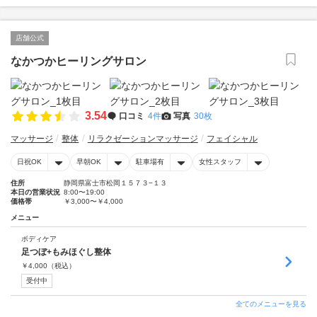
店舗公式
なかつかヒーリングサロン
3.54
口コミ
4件
写真
30枚
マッサージ
整体
リラクゼーションマッサージ
フェイシャル
日祝OK
早朝OK
駐車場有
女性スタッフ
住所
静岡県富士市松岡１５７３−１３
本日の営業状況
8:00〜19:00
価格帯
￥3,000〜￥4,000
メニュー
ボディケア
足つぼ+もみほぐし整体
￥
4,000
（税込）
受付中
全てのメニューを見る