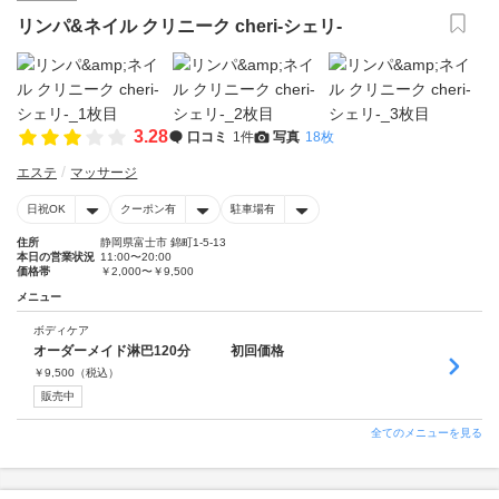
リンパ&ネイル クリニーク cheri-シェリ-
3.28
口コミ
1件
写真
18枚
エステ
マッサージ
日祝OK
クーポン有
駐車場有
住所
静岡県富士市 錦町1-5-13
本日の営業状況
11:00〜20:00
価格帯
￥2,000〜￥9,500
メニュー
ボディケア
オーダーメイド淋巴120分 初回価格
￥
9,500
（税込）
販売中
全てのメニューを見る