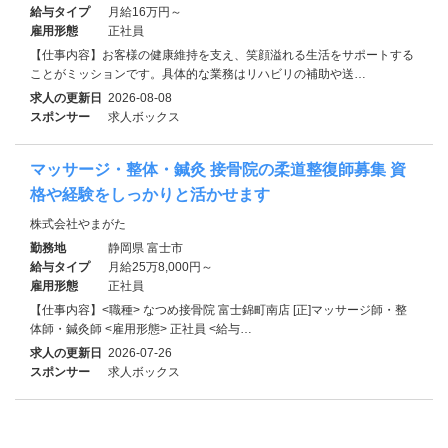
給与タイプ
月給16万円～
雇用形態
正社員
【仕事内容】お客様の健康維持を支え、笑顔溢れる生活をサポートする
ことがミッションです。具体的な業務はリハビリの補助や送…
求人の更新日
2026-08-08
スポンサー
求人ボックス
マッサージ・整体・鍼灸 接骨院の柔道整復師募集 資
格や経験をしっかりと活かせます
株式会社やまがた
勤務地
静岡県 富士市
給与タイプ
月給25万8,000円～
雇用形態
正社員
【仕事内容】<職種> なつめ接骨院 富士錦町南店 [正]マッサージ師・整
体師・鍼灸師 <雇用形態> 正社員 <給与…
求人の更新日
2026-07-26
スポンサー
求人ボックス