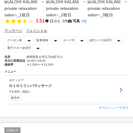
3.51
口コミ
3件
写真
8枚
マッサージ
フェイシャル
クーポン有
駐車場有
カード可
QRコード決済可
電子マネー決済可
住所
静岡県富士市日乃出町75-2
本日の営業状況
10:00〜18:00
価格帯
￥1,500〜￥13,500
メニュー
ボディケア
ロミロミリンパマッサージ
￥
8,800
（税込）
販売中
全てのメニューを見る
店舗公式