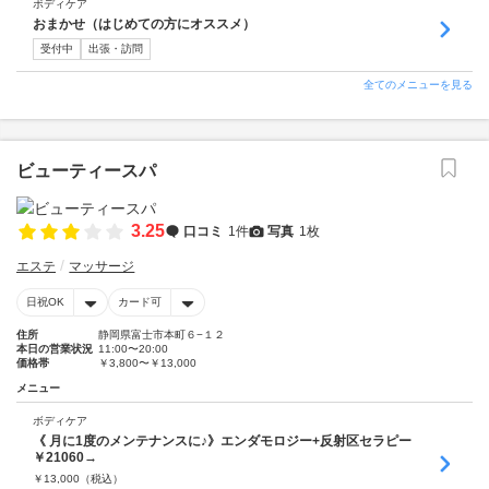
ボディケア
おまかせ（はじめての方にオススメ）
受付中
出張・訪問
全てのメニューを見る
ビューティースパ
3.25
口コミ
1件
写真
1枚
エステ
マッサージ
日祝OK
カード可
住所
静岡県富士市本町６−１２
本日の営業状況
11:00〜20:00
価格帯
￥3,800〜￥13,000
メニュー
ボディケア
《 月に1度のメンテナンスに♪》エンダモロジー+反射区セラピー
￥21060→
￥
13,000
（税込）