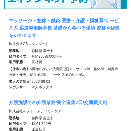
マッサージ・整体・鍼灸/医療・介護・福祉系/サービ
ス系 柔道整復師募集 基礎から学べる環境 資格や経験
をいかせます
株式会社CSスタンダード
勤務地
静岡県 富士市
給与タイプ
月給25万8,000円～
雇用形態
正社員
【仕事内容】<職種> みらい接骨院 [正]マッサージ師・整体師・鍼灸師、
医療・介護・福祉その他、サービスその他 <雇…
求人の更新日
2026-08-02
スポンサー
求人ボックス
介護施設での介護業務/完全週休2日/交通費支給
株式会社ルフト・メディカルケア
勤務地
静岡県 富士市
給与タイプ
時給1,350円
雇用形態
派遣社員