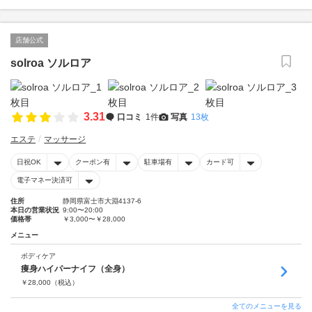
店舗公式
solroa ソルロア
3.31
口コミ
1件
写真
13枚
エステ
マッサージ
日祝OK
クーポン有
駐車場有
カード可
電子マネー決済可
住所
静岡県富士市大淵4137-6
本日の営業状況
9:00〜20:00
価格帯
￥3,000〜￥28,000
メニュー
ボディケア
痩身ハイパーナイフ（全身）
￥
28,000
（税込）
全てのメニューを見る