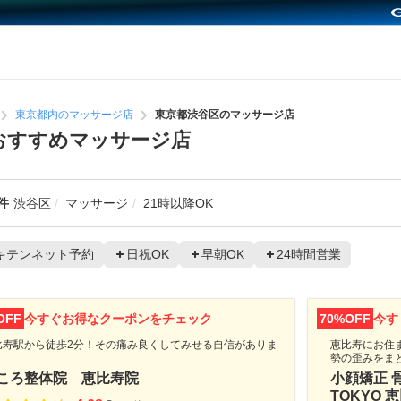
東京都内のマッサージ店
東京都渋谷区のマッサージ店
のおすすめマッサージ店
件
渋谷区
マッサージ
21時以降OK
キテンネット予約
日祝OK
早朝OK
24時間営業
OFF
今すぐお得なクーポンをチェック
70%OFF
今す
比寿駅から徒歩2分！その痛み良くしてみせる自信がありま
恵比寿にお住
！
勢の歪みをま
ころ整体院 恵比寿院
小顔矯正 骨
TOKYO 