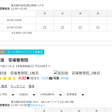
東京都渋谷区恵比寿南1-17-6
営業状況
12:00〜22:00
月
火
水
木
10:00~19:00
12:00~22:00
￥3,600〜￥6,300
公式
ネット予約スピードくじ対象店
顔道 笹塚整骨院
で受けられる【本格骨格矯正】平日22時まで
4.82
口コミ
721件
写真
304枚
・整骨
マッサージ
整体
ト予約
日祝OK
21時以降OK
駐車場有
東京都渋谷区笹塚1-50-1 NAスポーツクラブA-1内２階
営業状況
11:00〜22:00
予約空きあり
月
火
水
木