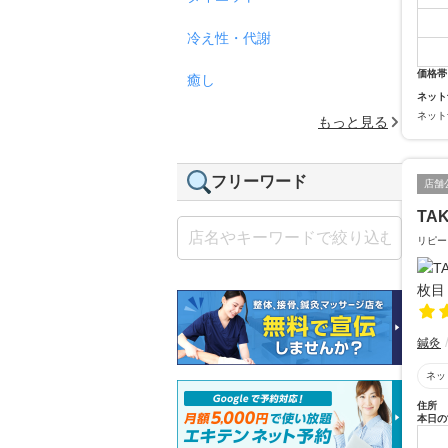
冷え性・代謝
価格帯
癒し
ネット
ネット
もっと見る
フリーワード
店舗
TA
リピー
鍼灸
ネッ
住所
本日の