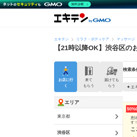
無料診断
エキテン
リラク・ボディケア
マッサージ
【21時以降OK】渋谷区
検索条
お店に行
来て
届けても
く
もらう
らう
エ
エリア
50%
東京都
恵
す
こ
渋谷区