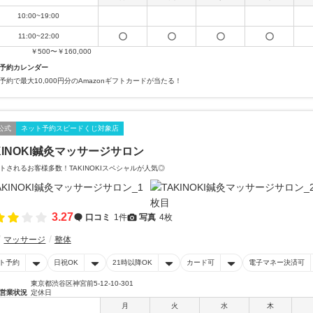
10:00~19:00
11:00~22:00
￥500〜￥160,000
予約カレンダー
予約で最大10,000円分のAmazonギフトカードが当たる！
公式
ネット予約スピードくじ対象店
KINOKI鍼灸マッサージサロン
トされるお客様多数！TAKINOKIスペシャルが人気◎
3.27
口コミ
1件
写真
4枚
マッサージ
整体
ト予約
日祝OK
21時以降OK
カード可
電子マネー決済可
東京都渋谷区神宮前5-12-10-301
営業状況
定休日
月
火
水
木