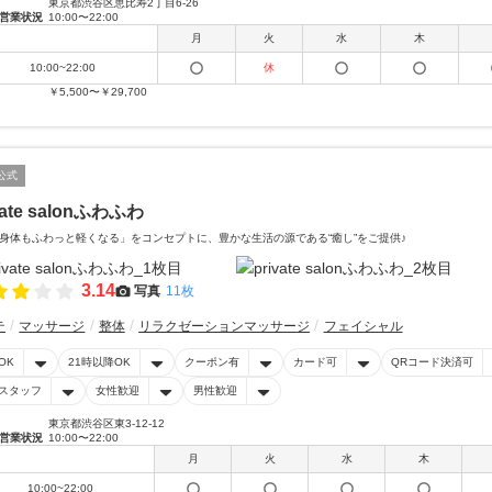
東京都渋谷区恵比寿2丁目6‐26
営業状況
10:00〜22:00
月
火
水
木
10:00~22:00
休
￥5,500〜￥29,700
公式
vate salonふわふわ
身体もふわっと軽くなる」をコンセプトに、豊かな生活の源である“癒し”をご提供♪
3.14
写真
11枚
テ
マッサージ
整体
リラクゼーションマッサージ
フェイシャル
OK
21時以降OK
クーポン有
カード可
QRコード決済可
スタッフ
女性歓迎
男性歓迎
東京都渋谷区東3-12-12
営業状況
10:00〜22:00
月
火
水
木
10:00~22:00