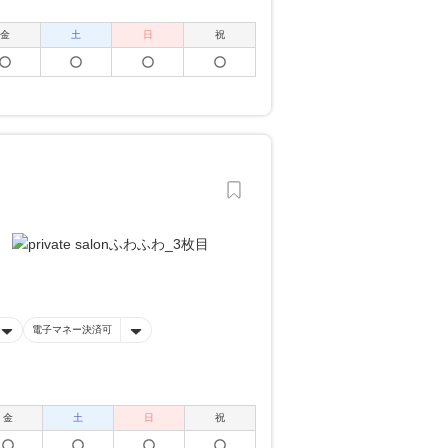
金
土
日
祝
電子マネー決済可
金
土
日
祝