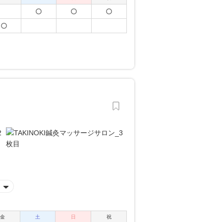
金
土
日
祝