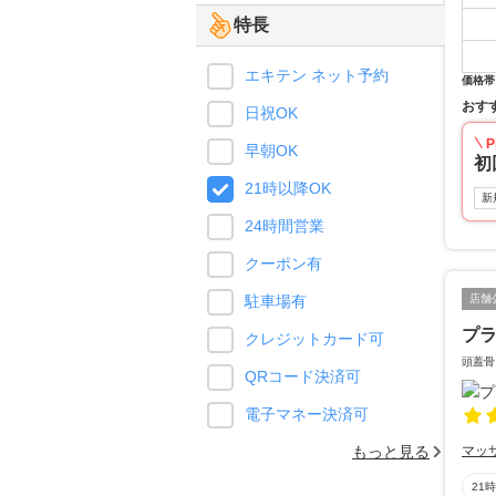
特長
エキテン ネット予約
価格帯
おす
日祝OK
P
早朝OK
初
21時以降OK
新
24時間営業
クーポン有
駐車場有
店舗
プ
クレジットカード可
頭蓋骨
QRコード決済可
電子マネー決済可
もっと見る
マッ
21