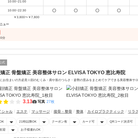
10:00~21:00
10:00~22:30
￥3,800〜￥7,800
ニュー
50分
公式
矯正 骨盤矯正 美容整体サロン ELVISA TOKYO 恵比寿院
にお住まいの方必見☆顔のむくみ・肩や首のつらさ・姿勢の歪みをまとめてケアできる美容整体サ
3.13
写真
27枚
イシャル
エステ
マッサージ
接骨・整骨
整体
カイロプラクティック
リラ
OK
21時以降OK
クーポン有
カード可
QRコード決済可
歓迎
お子様連れOK