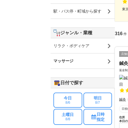
東
駅・バス停・町域から探す
ジャンル・業種
316
件
リラク・ボディケア
店舗
マッサージ
鍼灸
返金制
日付で探す
今日
明日
鍼灸
8/6
8/7
日祝
日時
土曜日
住所
指定
8/8
本日の