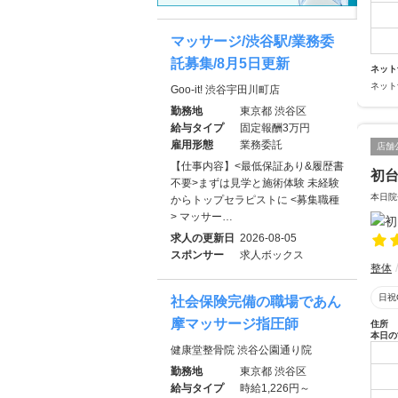
マッサージ/渋谷駅/業務委
託募集/8月5日更新
ネット
ネット
Goo-it! 渋谷宇田川町店
勤務地
東京都 渋谷区
給与タイプ
固定報酬3万円
雇用形態
業務委託
店舗
【仕事内容】<最低保証あり&履歴書
初
不要>まずは見学と施術体験 未経験
本日院
からトップセラピストに <募集職種
> マッサー…
求人の更新日
2026-08-05
スポンサー
求人ボックス
整体
日祝
社会保険完備の職場であん
摩マッサージ指圧師
住所
本日の
健康堂整骨院 渋谷公園通り院
勤務地
東京都 渋谷区
給与タイプ
時給1,226円～