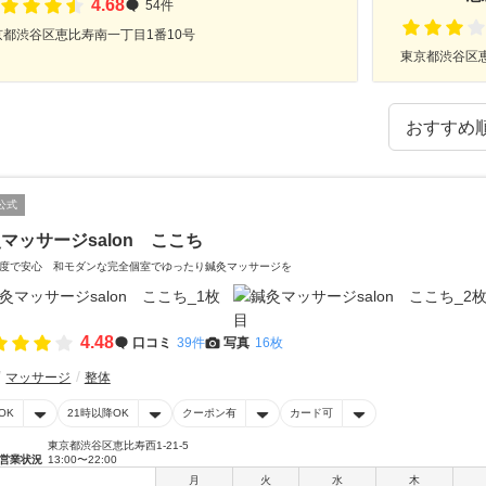
4.68
54件
京都渋谷区恵比寿南一丁目1番10号
東京都渋谷区恵
公式
マッサージsalon ここち
度で安心 和モダンな完全個室でゆったり鍼灸マッサージを
4.48
口コミ
39件
写真
16枚
マッサージ
整体
OK
21時以降OK
クーポン有
カード可
東京都渋谷区恵比寿西1-21-5
営業状況
13:00〜22:00
月
火
水
木