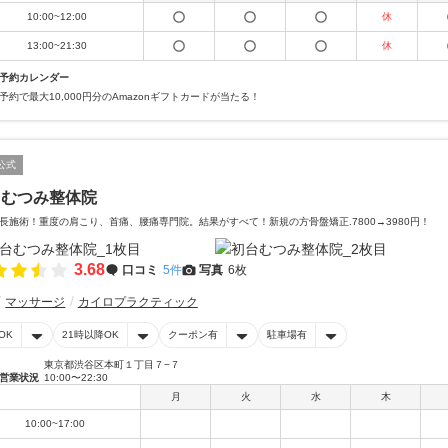
10:00~12:00
休
13:00~21:30
休
予約カレンダー
予約で最大10,000円分のAmazonギフトカードが当たる！
公式
台むつみ整体院
長施術！重度の肩こり、首痛、腰痛専門院。結果がすべて！新規の方骨盤矯正.7800→3980円！
3.68
口コミ
5件
写真
6枚
マッサージ
カイロプラクティック
OK
21時以降OK
クーポン有
駐車場有
東京都渋谷区本町１丁目７−７
営業状況
10:00〜22:30
月
火
水
木
10:00~17:00