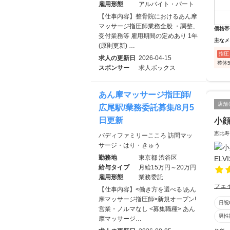
雇用形態
アルバイト・パート
【仕事内容】整骨院におけるあん摩
マッサージ指圧師業務全般 ・調整、
価格帯
受付業務等 雇用期間の定めあり 1年
主なメ
(原則更新) …
指圧
求人の更新日
2026-04-15
整体
スポンサー
求人ボックス
あん摩マッサージ指圧師/
店舗
広尾駅/業務委託募集/8月5
日更新
小顔
恵比寿
バディファミリーこころ 訪問マッ
サージ・はり・きゅう
勤務地
東京都 渋谷区
給与タイプ
月給15万円～20万円
雇用形態
業務委託
フェ
【仕事内容】<働き方を選べる!あん
摩マッサージ指圧師>新規オープン!
日祝
営業・ノルマなし <募集職種> あん
男性
摩マッサージ…