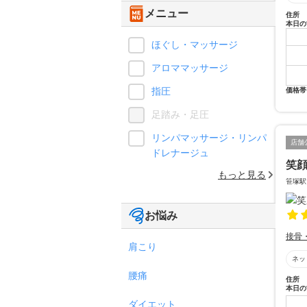
メニュー
住所
本日の
ほぐし・マッサージ
アロママッサージ
指圧
価格帯
足踏み・足圧
リンパマッサージ・リンパ
店舗
ドレナージュ
笑
もっと見る
笹塚駅
お悩み
接骨
肩こり
ネッ
腰痛
住所
本日の
ダイエット