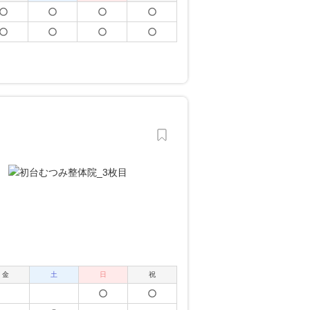
金
土
日
祝