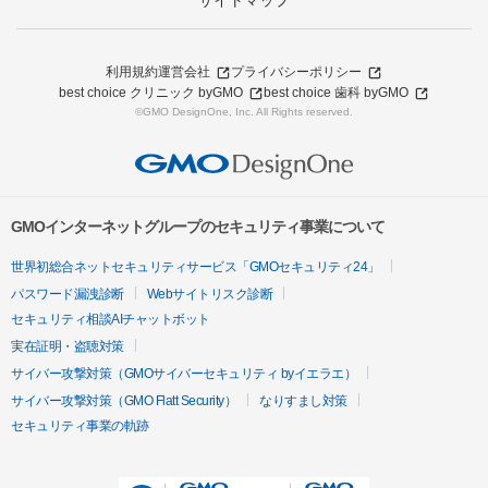
サイトマップ
利用規約
運営会社
プライバシーポリシー
best choice クリニック byGMO
best choice 歯科 byGMO
©GMO DesignOne, Inc. All Rights reserved.
GMOインターネットグループのセキュリティ事業について
世界初総合ネットセキュリティサービス「GMOセキュリティ24」
パスワード漏洩診断
Webサイトリスク診断
セキュリティ相談AIチャットボット
実在証明・盗聴対策
サイバー攻撃対策（GMOサイバーセキュリティ byイエラエ）
サイバー攻撃対策（GMO Flatt Security）
なりすまし対策
セキュリティ事業の軌跡