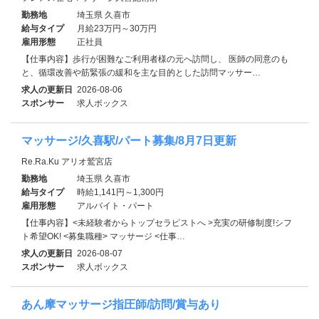
勤務地
埼玉県 久喜市
給与タイプ
月給23万円～30万円
雇用形態
正社員
【仕事内容】歩行が困難なご利用者様の元へ訪問し、 医師の同意のも
と、循環改善や筋緊張の緩和を主な目的とした訪問マッサー…
求人の更新日
2026-08-06
スポンサー
求人ボックス
マッサージ/久喜駅/パート募集/8月7日更新
Re.Ra.Ku アリオ鷲宮店
勤務地
埼玉県 久喜市
給与タイプ
時給1,141円～1,300円
雇用形態
アルバイト・パート
【仕事内容】<未経験者からトップセラピストへ >充実の研修制度!シフ
ト希望OK! <募集職種> マッサージ <仕事…
求人の更新日
2026-08-07
スポンサー
求人ボックス
あん摩マッサージ指圧師/訪問/賞与あり