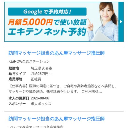
訪問マッサージ担当のあん摩マッサージ指圧師
KEiROW久喜ステーション
勤務地
埼玉県 久喜市
給与タイプ
月給28万円～
雇用形態
正社員
【仕事内容】医師の同意に基づき、ご自宅や高齢者施設などへ訪問し、
マッサージや鍼灸施術、機能訓練を行います。 ご利用者様…
求人の更新日
2026-08-06
スポンサー
求人ボックス
訪問マッサージ担当のあん摩マッサージ指圧師
フレアス在宅マッサージ久喜施術所