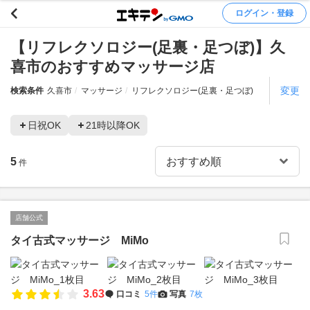
ログイン・登録
【リフレクソロジー(足裏・足つぼ)】久
喜市のおすすめマッサージ店
変更
検索条件
久喜市
マッサージ
リフレクソロジー(足裏・足つぼ)
日祝OK
21時以降OK
5
件
店舗公式
タイ古式マッサージ MiMo
3.63
口コミ
5件
写真
7枚