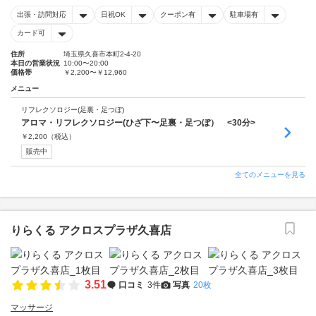
出張・訪問対応
日祝OK
クーポン有
駐車場有
カード可
住所
埼玉県久喜市本町2-4-20
本日の営業状況
10:00〜20:00
価格帯
￥2,200〜￥12,960
メニュー
リフレクソロジー(足裏・足つぼ)
アロマ・リフレクソロジー(ひざ下〜足裏・足つぼ） <30分>
￥
2,200
（税込）
販売中
全てのメニューを見る
りらくる アクロスプラザ久喜店
3.51
口コミ
3件
写真
20枚
マッサージ