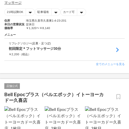
マッサージ
21時以降OK
駐車場有
カード可
住所
埼玉県久喜市久喜東1-4-23-201
本日の営業状況
定休日
価格帯
￥1,320〜￥8,140
メニュー
リフレクソロジー(足裏・足つぼ)
初回限定＊フットマッサージ30分
￥
2,200
（税込）
全てのメニューを見る
店舗公式
Bell Epocプラス（ベルエポック）イトーヨーカ
ドー久喜店