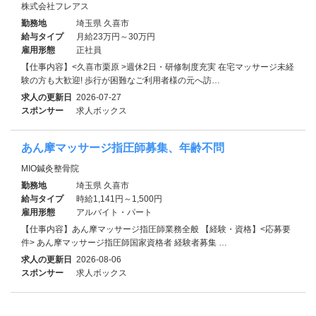
株式会社フレアス
勤務地
埼玉県 久喜市
給与タイプ
月給23万円～30万円
雇用形態
正社員
【仕事内容】<久喜市栗原 >週休2日・研修制度充実 在宅マッサージ未経
験の方も大歓迎! 歩行が困難なご利用者様の元へ訪…
求人の更新日
2026-07-27
スポンサー
求人ボックス
あん摩マッサージ指圧師募集、年齢不問
MIO鍼灸整骨院
勤務地
埼玉県 久喜市
給与タイプ
時給1,141円～1,500円
雇用形態
アルバイト・パート
【仕事内容】あん摩マッサージ指圧師業務全般 【経験・資格】<応募要
件> あん摩マッサージ指圧師国家資格者 経験者募集 …
求人の更新日
2026-08-06
スポンサー
求人ボックス