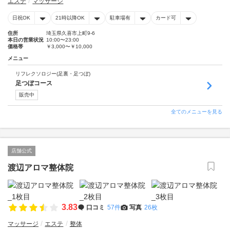
エステ
マッサージ
日祝OK
21時以降OK
駐車場有
カード可
住所
埼玉県久喜市上町9-6
本日の営業状況
10:00〜23:00
価格帯
￥3,000〜￥10,000
メニュー
リフレクソロジー(足裏・足つぼ)
足つぼコース
販売中
全てのメニューを見る
店舗公式
渡辺アロマ整体院
3.83
口コミ
57件
写真
26枚
マッサージ
エステ
整体