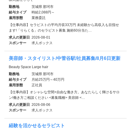
勤務地
茨城県 那珂市
給与タイプ
時給2,088円～
雇用形態
業務委託
【仕事内容】セラピストの平均月収33万円 未経験から高収入も目指せ
ます!「りらくる」のセラピスト募集 施術60分当た…
求人の更新日
2026-08-01
スポンサー
求人ボックス
美容師・スタイリスト/中菅谷駅/社員募集/8月6日更新
Beauty Space Large hair
勤務地
茨城県 那珂市
給与タイプ
月給25万円～40万円
雇用形態
正社員
【仕事内容】オシャレな空間×自由な働き方。あなたらしく輝けるサロ
ン!働き方ご相談ください <募集職種> 美容師 <…
求人の更新日
2026-08-06
スポンサー
求人ボックス
経験を活かせるセラピスト