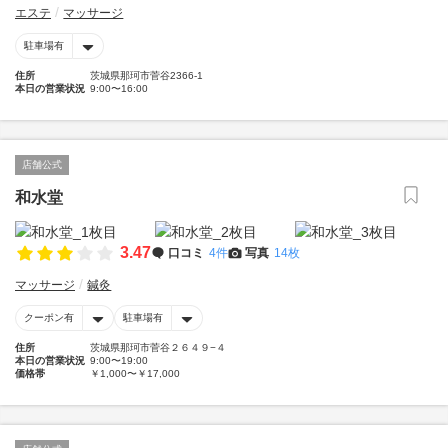
エステ
マッサージ
駐車場有
住所
茨城県那珂市菅谷2366-1
本日の営業状況
9:00〜16:00
店舗公式
和水堂
3.47
口コミ
4件
写真
14枚
マッサージ
鍼灸
クーポン有
駐車場有
住所
茨城県那珂市菅谷２６４９−４
本日の営業状況
9:00〜19:00
価格帯
￥1,000〜￥17,000