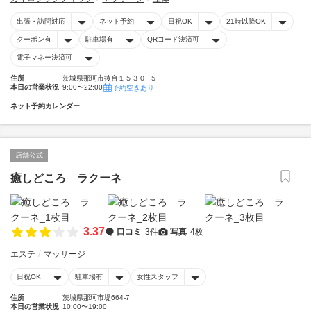
出張・訪問対応
ネット予約
日祝OK
21時以降OK
クーポン有
駐車場有
QRコード決済可
電子マネー決済可
住所
茨城県那珂市後台１５３０−５
本日の営業状況
9:00〜22:00
予約空きあり
ネット予約カレンダー
店舗公式
癒しどころ ラクーネ
3.37
口コミ
3件
写真
4枚
エステ
マッサージ
日祝OK
駐車場有
女性スタッフ
住所
茨城県那珂市堤664-7
本日の営業状況
10:00〜19:00