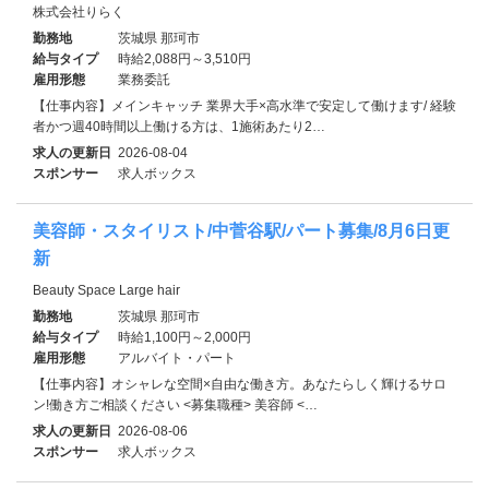
株式会社りらく
勤務地
茨城県 那珂市
給与タイプ
時給2,088円～3,510円
雇用形態
業務委託
【仕事内容】メインキャッチ 業界大手×高水準で安定して働けます/ 経験
者かつ週40時間以上働ける方は、1施術あたり2…
求人の更新日
2026-08-04
スポンサー
求人ボックス
美容師・スタイリスト/中菅谷駅/パート募集/8月6日更
新
Beauty Space Large hair
勤務地
茨城県 那珂市
給与タイプ
時給1,100円～2,000円
雇用形態
アルバイト・パート
【仕事内容】オシャレな空間×自由な働き方。あなたらしく輝けるサロ
ン!働き方ご相談ください <募集職種> 美容師 <…
求人の更新日
2026-08-06
スポンサー
求人ボックス