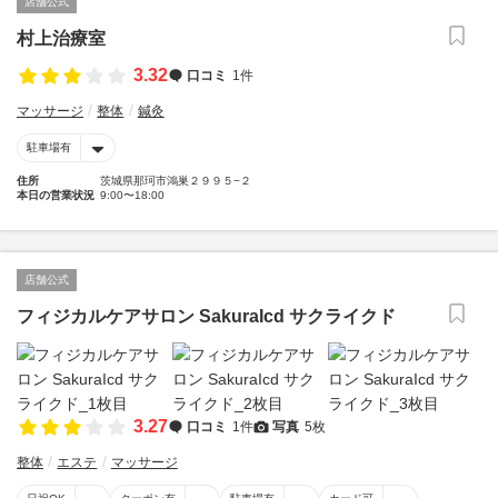
店舗公式
村上治療室
3.32
口コミ
1件
マッサージ
整体
鍼灸
駐車場有
住所
茨城県那珂市鴻巣２９９５−２
本日の営業状況
9:00〜18:00
店舗公式
フィジカルケアサロン SakuraIcd サクライクド
3.27
口コミ
1件
写真
5枚
整体
エステ
マッサージ