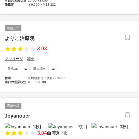
本日の営業状況
10:00〜24:00
価格帯
￥6,600〜￥12,222
店舗公式
よりこ治療院
3.03
マッサージ
鍼灸
日祝OK
駐車場有
住所
茨城県那珂市後台2970-17
本日の営業状況
9:00〜20:00
店舗公式
Joyanouer
3.04
写真
3枚