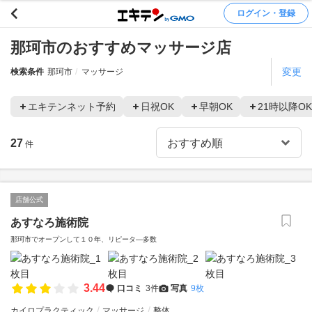
ログイン・登録
那珂市のおすすめマッサージ店
変更
検索条件
那珂市
マッサージ
エキテンネット予約
日祝OK
早朝OK
21時以降OK
27
件
店舗公式
あすなろ施術院
那珂市でオープンして１０年、リピータ―多数
3.44
口コミ
3件
写真
9枚
カイロプラクティック
マッサージ
整体