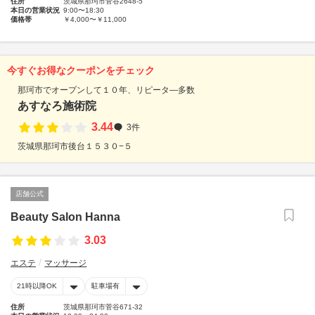
住所
茨城県那珂市菅谷2648-5
本日の営業状況
9:00〜18:30
価格帯
￥4,000〜￥11,000
今すぐお得なクーポンをチェック
那珂市でオープンして１０年、リピータ―多数
あすなろ施術院
3.44
3件
茨城県那珂市後台１５３０−５
店舗公式
Beauty Salon Hanna
3.03
エステ
マッサージ
21時以降OK
駐車場有
住所
茨城県那珂市菅谷671-32