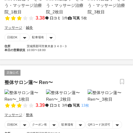
3.38
口コミ
1件
写真
5枚
マッサージ
鍼灸
日祝OK
駐車場有
住所
茨城県那珂市東木倉３４０−３
本日の営業状況
10:00〜18:00
店舗公式
整体サロン蓮〜 Ren〜
3.39
口コミ
3件
写真
13枚
マッサージ
整体
日祝OK
クーポン有
駐車場有
QRコード決済可