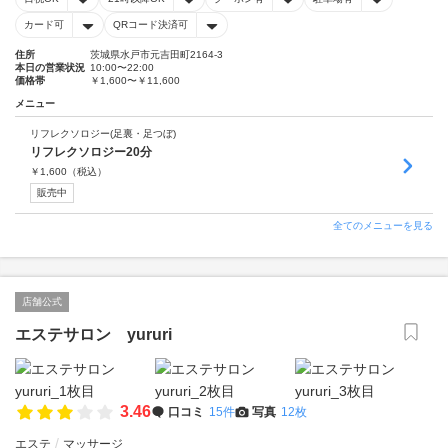
カード可
QRコード決済可
住所
茨城県水戸市元吉田町2164-3
本日の営業状況
10:00〜22:00
価格帯
￥1,600〜￥11,600
メニュー
リフレクソロジー(足裏・足つぼ)
リフレクソロジー20分
￥
1,600
（税込）
販売中
全てのメニューを見る
店舗公式
エステサロン yururi
3.46
口コミ
15件
写真
12枚
エステ
マッサージ