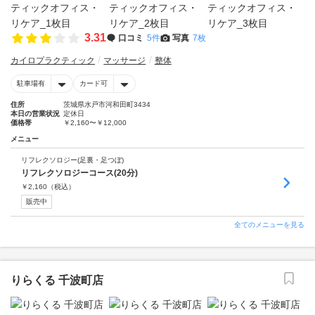
3.31
口コミ
5件
写真
7枚
カイロプラクティック
マッサージ
整体
駐車場有
カード可
住所
茨城県水戸市河和田町3434
本日の営業状況
定休日
価格帯
￥2,160〜￥12,000
メニュー
リフレクソロジー(足裏・足つぼ)
リフレクソロジーコース(20分)
￥
2,160
（税込）
販売中
全てのメニューを見る
りらくる 千波町店