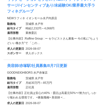
サージ/インセンティブあり/未経験OK/業界最大手ラ
フィネグループ
NEWラフィネ イオンモール水戸内原店
勤務地
茨城県 水戸市
給与タイプ
時給2,232円～4,068円
雇用形態
業務委託
【仕事内容】:Raffine Group : ー セラピストさん募集ー 今の私に“ちょう
どいい働き方”で 「この…
求人の更新日
2026-08-07
スポンサー
求人ボックス
美容師/赤塚駅/社員募集/8月7日更新
GOODNEIGHBORS 水戸赤塚店
勤務地
茨城県 水戸市
給与タイプ
月給30万円～85万円
雇用形態
正社員
【仕事内容】正社員は安心の40%・委託は高還元50%〜!努力がしっか
り報われる環境です。 <募集職種> 美容師 <…
求人の更新日
2026-08-07