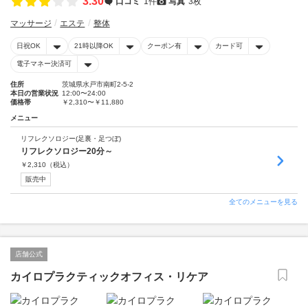
3.30
口コミ
1件
写真
3枚
マッサージ
エステ
整体
日祝OK
21時以降OK
クーポン有
カード可
電子マネー決済可
住所
茨城県水戸市南町2-5-2
本日の営業状況
12:00〜24:00
価格帯
￥2,310〜￥11,880
メニュー
リフレクソロジー(足裏・足つぼ)
リフレクソロジー20分～
￥
2,310
（税込）
販売中
全てのメニューを見る
店舗公式
カイロプラクティックオフィス・リケア