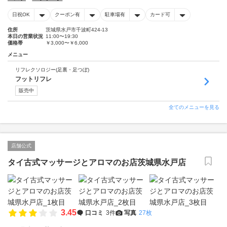
日祝OK
クーポン有
駐車場有
カード可
住所
茨城県水戸市千波町424-13
本日の営業状況
11:00〜19:30
価格帯
￥3,000〜￥6,000
メニュー
リフレクソロジー(足裏・足つぼ)
フットリフレ
販売中
全てのメニューを見る
店舗公式
タイ古式マッサージとアロマのお店茨城県水戸店
3.45
口コミ
3件
写真
27枚