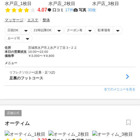
4.07
口コミ
17件
写真
30枚
マッサージ
エステ
整体
日祝OK
21時以降OK
クーポン有
駐車場有
カード可
住所
茨城県水戸市上水戸３丁目３−２２
本日の営業状況
10:00〜22:00
価格帯
￥3,000〜￥9,800
メニュー
リフレクソロジー(足裏・足つぼ)
足裏のフットコース
全てのメニューを見る
店舗公式
オーティム