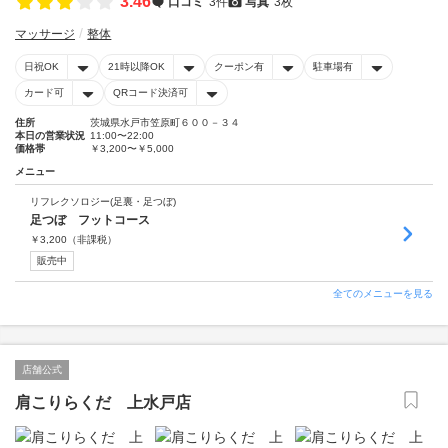
3.46
口コミ
3件
写真
3枚
マッサージ
整体
日祝OK
21時以降OK
クーポン有
駐車場有
カード可
QRコード決済可
住所
茨城県水戸市笠原町６００－３４
本日の営業状況
11:00〜22:00
価格帯
￥3,200〜￥5,000
メニュー
リフレクソロジー(足裏・足つぼ)
足つぼ フットコース
￥
3,200
（非課税）
販売中
全てのメニューを見る
店舗公式
肩こりらくだ 上水戸店