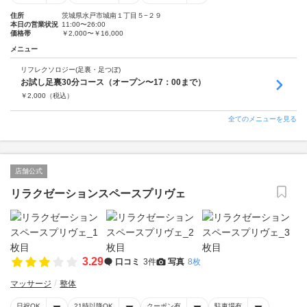
住所
茨城県水戸市城南１丁目５−２９
本日の営業状況
11:00〜26:00
価格帯
￥2,000〜￥16,000
メニュー
リフレクソロジー(足裏・足つぼ)
お試し足裏30分コース（オープン〜17：00まで）
￥
2,000
（税込）
全てのメニューを見る
店舗公式
リラクゼーションスペースプリヴェ
3.29
口コミ
3件
写真
8枚
マッサージ
整体
日祝OK
21時以降OK
クーポン有
駐車場有