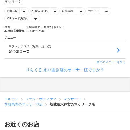
マッサージ
日祝OK
21時以降OK
駐車場有
カード可
QRコード決済可
住所
茨城県水戸市西原2丁目17-17
本日の営業状況
10:00〜26:30
メニュー
リフレクソロジー(足裏・足つぼ)
足つぼコース
全てのメニューを見る
りらくる 水戸西原店のオーナー様ですか？
エキテン
リラク・ボディケア
マッサージ
茨城県内のマッサージ店
茨城県水戸市のマッサージ店
お近くのお店