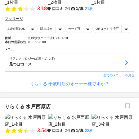
3.18
口コミ
2件
写真
21枚
マッサージ
21時以降OK
駐車場有
カード可
QRコード決済可
住所
茨城県水戸市千波町2481-18
本日の営業状況
9:00〜26:00
メニュー
リフレクソロジー(足裏・足つぼ)
足つぼコース
全てのメニューを見る
りらくる 千波町店のオーナー様ですか？
りらくる 水戸西原店
3.54
口コミ
2件
写真
22枚