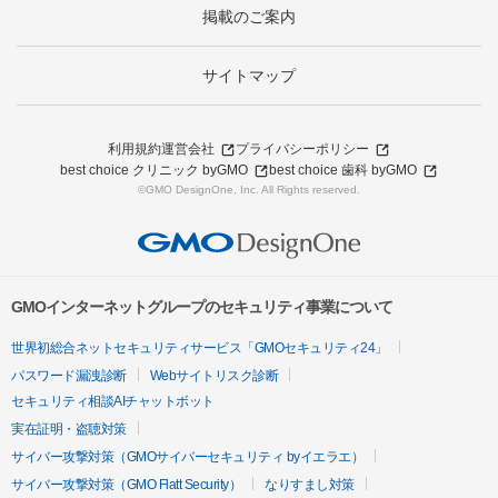
掲載のご案内
サイトマップ
利用規約
運営会社
プライバシーポリシー
best choice クリニック byGMO
best choice 歯科 byGMO
©GMO DesignOne, Inc. All Rights reserved.
GMOインターネットグループのセキュリティ事業について
世界初総合ネットセキュリティサービス「GMOセキュリティ24」
パスワード漏洩診断
Webサイトリスク診断
セキュリティ相談AIチャットボット
実在証明・盗聴対策
サイバー攻撃対策（GMOサイバーセキュリティ byイエラエ）
サイバー攻撃対策（GMO Flatt Security）
なりすまし対策