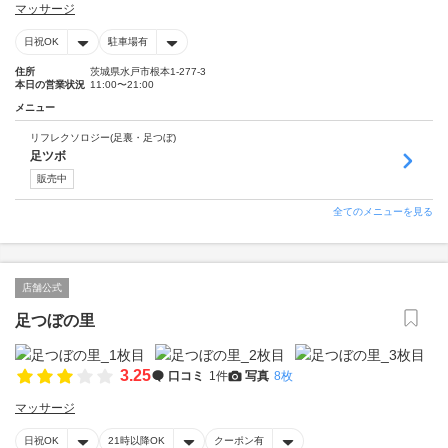
マッサージ
日祝OK
駐車場有
住所
茨城県水戸市根本1-277-3
本日の営業状況
11:00〜21:00
メニュー
リフレクソロジー(足裏・足つぼ)
足ツボ
販売中
全てのメニューを見る
店舗公式
足つぼの里
3.25
口コミ
1件
写真
8枚
マッサージ
日祝OK
21時以降OK
クーポン有