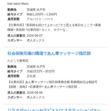
hair salon Maro
勤務地
茨城県 水戸市
給与タイプ
時給1,200円～1,500円
雇用形態
アルバイト・パート
【仕事内容】“美容師を続けてよかった”そう思える毎日をここで <募集
職種> 美容師 <仕事内容> カット、カラーな…
求人の更新日
2026-08-07
スポンサー
求人ボックス
社会保険完備の職場であん摩マッサージ指圧師
たどころ整骨院
勤務地
茨城県 水戸市
給与タイプ
月給25万円～30万円
雇用形態
正社員
【仕事内容】あん摩マッサージ指圧師業務全般 勤務開始日は相談可
【経験・資格】<応募要件> あん摩マッサージ指圧師…
求人の更新日
2026-08-06
スポンサー
求人ボックス
リラクゼーションセラピスト/エステティシャン/マッ