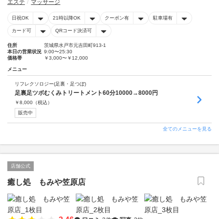
エステ
マッサージ
日祝OK
21時以降OK
クーポン有
駐車場有
カード可
QRコード決済可
住所
茨城県水戸市元吉田町913-1
本日の営業状況
9:00〜25:30
価格帯
￥3,000〜￥12,000
メニュー
リフレクソロジー(足裏・足つぼ)
足裏足ツボむくみトリートメント60分10000→8000円
￥
8,000
（税込）
販売中
全てのメニューを見る
店舗公式
癒し処 もみや笠原店