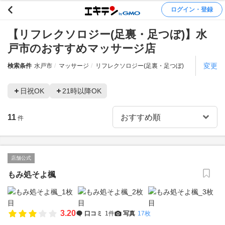
ログイン・登録
【リフレクソロジー(足裏・足つぼ)】水
戸市のおすすめマッサージ店
変更
検索条件
水戸市
マッサージ
リフレクソロジー(足裏・足つぼ)
日祝OK
21時以降OK
11
件
店舗公式
もみ処そよ楓
3.20
口コミ
1件
写真
17枚