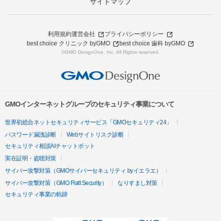
サイトマップ
利用規約
運営会社
プライバシーポリシー
best choice クリニック byGMO
best choice 歯科 byGMO
©GMO DesignOne, Inc. All Rights reserved.
GMOインターネットグループのセキュリティ事業について
世界初総合ネットセキュリティサービス「GMOセキュリティ24」
パスワード漏洩診断
Webサイトリスク診断
セキュリティ相談AIチャットボット
実在証明・盗聴対策
サイバー攻撃対策（GMOサイバーセキュリティ byイエラエ）
サイバー攻撃対策（GMO Flatt Security）
なりすまし対策
セキュリティ事業の軌跡