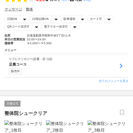
マッサージ
整体
日祝OK
21時以降OK
駐車場有
カード可
QRコード決済可
電子マネー決済可
住所
北海道釧路市昭和中央5丁目11-8
本日の営業状況
10:00〜24:00
価格帯
￥4,000〜￥5,500
メニュー
リフレクソロジー(足裏・足つぼ)
足裏コース
販売中
全てのメニューを見る
店舗公式
整体院シュークリア