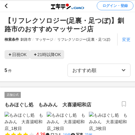
ログイン・登録
【リフレクソロジー(足裏・足つぼ)】釧
路市のおすすめマッサージ店
変更
検索条件
釧路市
マッサージ
リフレクソロジー(足裏・足つぼ)
日祝OK
21時以降OK
5
件
店舗公式
もみほぐし処 もみみん 大喜湯昭和店
4.26
口コミ
16件
写真
25枚