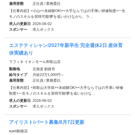
雇用形態
正社員 / 業務委託
【仕事内容】<小山><未経験OK!><大手ならではの手厚い研修制度>一生
モノのスキルを習得可能!夢を追いかけながら、ラ…
求人の更新日
2026-06-02
スポンサー
求人ボックス
エステティシャン/2027年新卒生 完全週休2日 産休育
休実績あり
ラフィネ イオンモール和歌山店
勤務地
北海道 釧路市
給与タイプ
月給23万1,000円～
雇用形態
正社員 / 業務委託
【仕事内容】<和歌山大学前><未経験OK!><大手ならではの手厚い研修
制度>一生モノのスキルを習得可能!夢を追いかけな…
求人の更新日
2026-06-02
スポンサー
求人ボックス
アイリスト/パート募集/8月7日更新
eyell釧路店