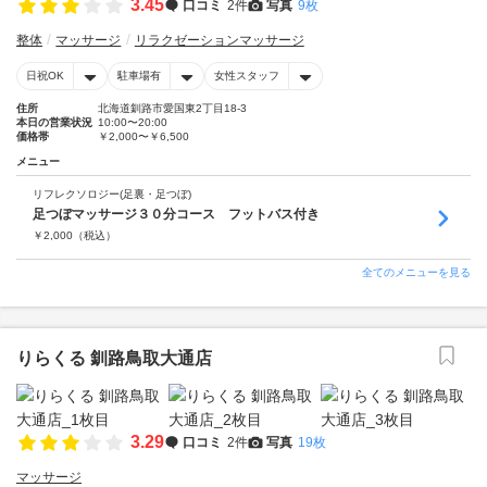
3.45
口コミ
2件
写真
9枚
整体
マッサージ
リラクゼーションマッサージ
日祝OK
駐車場有
女性スタッフ
住所
北海道釧路市愛国東2丁目18-3
本日の営業状況
10:00〜20:00
価格帯
￥2,000〜￥6,500
メニュー
リフレクソロジー(足裏・足つぼ)
足つぼマッサージ３０分コース フットバス付き
￥
2,000
（税込）
全てのメニューを見る
りらくる 釧路鳥取大通店
3.29
口コミ
2件
写真
19枚
マッサージ