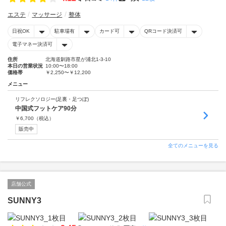
エステ
マッサージ
整体
日祝OK
駐車場有
カード可
QRコード決済可
電子マネー決済可
住所
北海道釧路市星が浦北1-3-10
本日の営業状況
10:00〜18:00
価格帯
￥2,250〜￥12,200
メニュー
リフレクソロジー(足裏・足つぼ)
中国式フットケア90分
￥
6,700
（税込）
販売中
全てのメニューを見る
店舗公式
SUNNY3