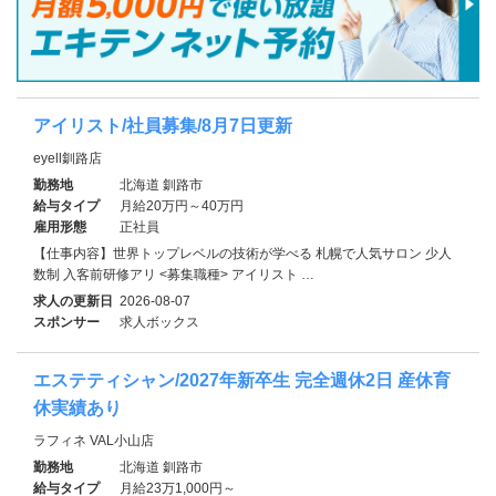
アイリスト/社員募集/8月7日更新
eyell釧路店
勤務地
北海道 釧路市
給与タイプ
月給20万円～40万円
雇用形態
正社員
【仕事内容】世界トップレベルの技術が学べる 札幌で人気サロン 少人
数制 入客前研修アリ <募集職種> アイリスト …
求人の更新日
2026-08-07
スポンサー
求人ボックス
エステティシャン/2027年新卒生 完全週休2日 産休育
休実績あり
ラフィネ VAL小山店
勤務地
北海道 釧路市
給与タイプ
月給23万1,000円～