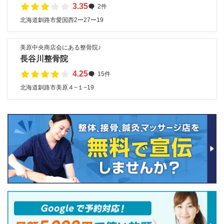
3.35
2件
北海道釧路市愛国西2ー27ー19
美原中央商店会にある整骨院♪
長谷川整骨院
4.25
15件
北海道釧路市美原４−１−19