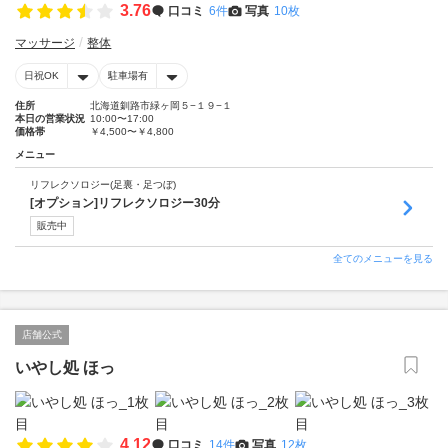
3.76
口コミ
6件
写真
10枚
マッサージ
整体
日祝OK
駐車場有
住所
北海道釧路市緑ヶ岡５−１９−１
本日の営業状況
10:00〜17:00
価格帯
￥4,500〜￥4,800
メニュー
リフレクソロジー(足裏・足つぼ)
[オプション]リフレクソロジー30分
販売中
全てのメニューを見る
店舗公式
いやし処 ほっ
4.12
口コミ
14件
写真
12枚