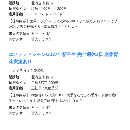
勤務地
北海道 釧路市
給与タイプ
時給1,100円～1,300円
雇用形態
アルバイト・パート
【仕事内容】世界トップレベルの技術が学べる 札幌で人気サロン 少人
数制 入客前研修アリ <募集職種> アイリスト …
求人の更新日
2026-08-07
スポンサー
求人ボックス
エステティシャン/2027年新卒生 完全週休2日 産休育
休実績あり
ラフィネ イオン釧路店
勤務地
北海道 釧路市
給与タイプ
月給23万1,000円～
雇用形態
正社員 / 業務委託
【仕事内容】<東釧路><未経験OK!><大手ならではの手厚い研修制度>一
生モノのスキルを習得可能!夢を追いかけながら、…
求人の更新日
2026-06-02
スポンサー
求人ボックス